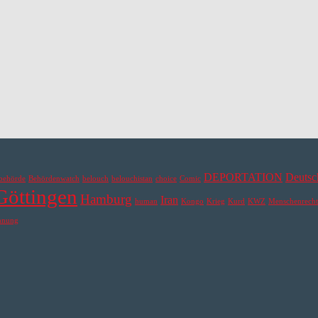
DEPORTATION
Deutsc
behörde
Behördenwatch
belouch
belouchistan
choice
Comic
Göttingen
Hamburg
Iran
human
Kongo
Krieg
Kurd
KWZ
Menschenrecht
hnung