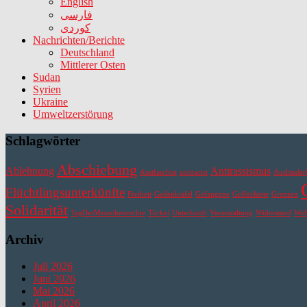
English
فارسی
کوردی
Nachrichten/Berichte
Deutschland
Mittlerer Osten
Sudan
Syrien
Ukraine
Umweltzerstörung
Schlagwörter
Abschiebung
Ablehnung
Antirassismus
Antifaschist
antiracist
Ausländer
Flüchtlingsunterkünfte
Freiheit
Gedenktafel
Gefangene
Geflüchtete
Grenzen
Solidarität
TagDerMenschenrechte
Türkei
Unterkunft
Veranstaltung
Widerstand
Wo
Archiv
Juli 2026
Juni 2026
Mai 2026
April 2026