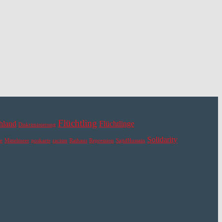
Flüchtling
hland
Flüchtlinge
Diskriminierung
Solidarity
e
Mittelmeer
poskarte
racism
Rathaus
Repression
SajidHussain