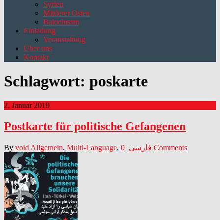
Syrien
Mittlerer Osten
Balochistan
Einladung
Veranstaltung
Über uns
Kontakt
Schlagwort:
poskarte
2. Januar 2019
Postkarte für politische Gefangenen
By
void
Allgemein
,
Multi-Language
,
فارسی
0 Comments