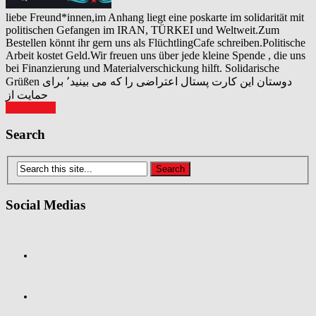
liebe Freund*innen,im Anhang liegt eine poskarte im solidarität mit
politischen Gefangen im IRAN, TÜRKEI und Weltweit.Zum
Bestellen könnt ihr gern uns als FlüchtlingCafe schreiben.Politische
Arbeit kostet Geld.Wir freuen uns über jede kleine Spende , die uns
bei Finanzierung und Materialverschickung hilft. Solidarische
Grüßen دوستان این کارت پستال اعتراضی را که می بینید٬ برای
حمایت از
Read More
Posts
Search
navigation
Social Medias