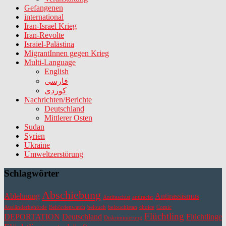
Gefangenen
international
Iran-Israel Krieg
Iran-Revolte
Israiel-Palästina
MigrantInnen gegen Krieg
Multi-Language
English
فارسی
کوردی
Nachrichten/Berichte
Deutschland
Mittlerer Osten
Sudan
Syrien
Ukraine
Umweltzerstörung
Schlagwörter
Abschiebung
Ablehnung
Antirassismus
Antifaschist
antiracist
Ausländerbehörde
Behördenwatch
belouch
belouchistan
choice
Comic
Flüchtling
DEPORTATION
Deutschland
Flüchtlinge
Diskriminierung