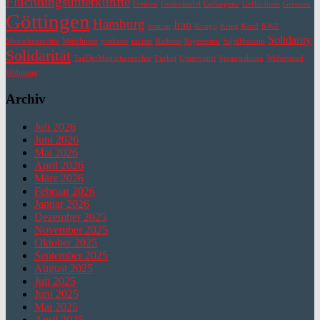
Flüchtlingsunterkünfte
Freiheit
Gedenktafel
Gefangene
Geflüchtete
Grenzen
Göttingen
Hamburg
Iran
human
Kongo
Krieg
Kurd
KWZ
Solidarity
Menschenrechte
Mittelmeer
poskarte
racism
Rathaus
Repression
SajidHussain
Solidarität
TagDerMenschenrechte
Türkei
Unterkunft
Veranstaltung
Widerstand
Wohnung
Archiv
Juli 2026
Juni 2026
Mai 2026
April 2026
März 2026
Februar 2026
Januar 2026
Dezember 2025
November 2025
Oktober 2025
September 2025
August 2025
Juli 2025
Juni 2025
Mai 2025
April 2025