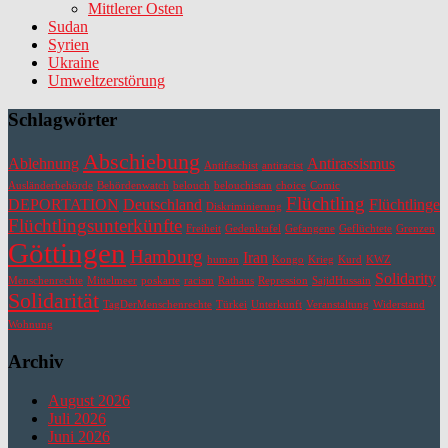
Mittlerer Osten
Sudan
Syrien
Ukraine
Umweltzerstörung
Schlagwörter
Abschiebung
Ablehnung
Antirassismus
Antifaschist
antiracist
Ausländerbehörde
Behördenwatch
belouch
belouchistan
choice
Comic
Flüchtling
DEPORTATION
Deutschland
Flüchtlinge
Diskriminierung
Flüchtlingsunterkünfte
Freiheit
Gedenktafel
Gefangene
Geflüchtete
Grenzen
Göttingen
Hamburg
Iran
human
Kongo
Krieg
Kurd
KWZ
Solidarity
Menschenrechte
Mittelmeer
poskarte
racism
Rathaus
Repression
SajidHussain
Solidarität
TagDerMenschenrechte
Türkei
Unterkunft
Veranstaltung
Widerstand
Wohnung
Archiv
August 2026
Juli 2026
Juni 2026