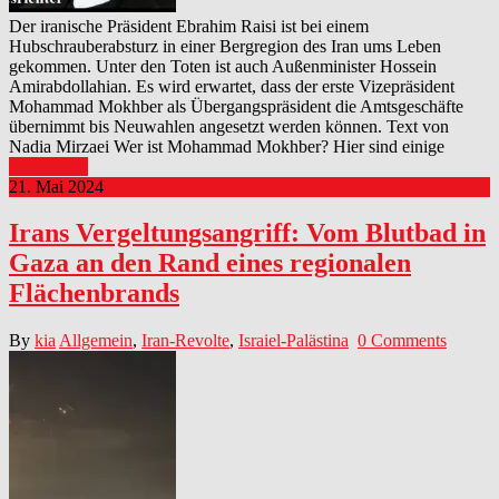
Der iranische Präsident Ebrahim Raisi ist bei einem
Hubschrauberabsturz in einer Bergregion des Iran ums Leben
gekommen. Unter den Toten ist auch Außenminister Hossein
Amirabdollahian. Es wird erwartet, dass der erste Vizepräsident
Mohammad Mokhber als Übergangspräsident die Amtsgeschäfte
übernimmt bis Neuwahlen angesetzt werden können. Text von
Nadia Mirzaei Wer ist Mohammad Mokhber? Hier sind einige
Read More
21. Mai 2024
Irans Vergeltungsangriff: Vom Blutbad in
Gaza an den Rand eines regionalen
Flächenbrands
By
kia
Allgemein
,
Iran-Revolte
,
Israiel-Palästina
0 Comments