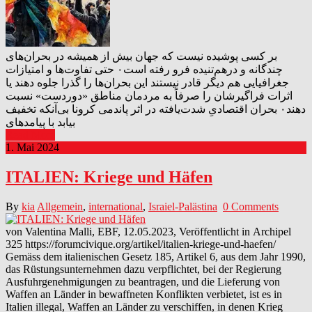
بر کسی پوشیده نیست که جهان بیش از همیشه در بحران‌های
چندگانه و درهم‌تنیده فرو رفته است۰ حتی تفاوت‌ها و امتیازات
جغرافیایی هم دیگر قادر نیستند این بحران‌ها را گذرا جلوه دهند یا
اثرات فراگیرشان را صرفاً به مردمان مناطق «دوردست» نسبت
دهند۰ بحران اقتصادیِ شدت‌یافته در اثر پاندمی کرونا بی‌آنکه تخفیف
بیابد با پیامدهای
Read More
1. Mai 2024
ITALIEN: Kriege und Häfen
By
kia
Allgemein
,
international
,
Israiel-Palästina
0 Comments
von Valentina Malli, EBF, 12.05.2023, Veröffentlicht in Archipel
325 https://forumcivique.org/artikel/italien-kriege-und-haefen/
Gemäss dem italienischen Gesetz 185, Artikel 6, aus dem Jahr 1990,
das Rüstungsunternehmen dazu verpflichtet, bei der Regierung
Ausfuhrgenehmigungen zu beantragen, und die Lieferung von
Waffen an Länder in bewaffneten Konflikten verbietet, ist es in
Italien illegal, Waffen an Länder zu verschiffen, in denen Krieg