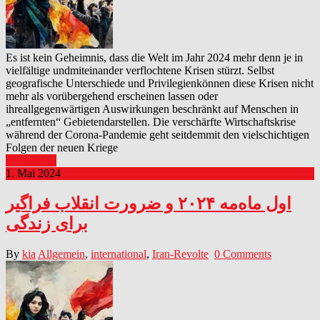
Es ist kein Geheimnis, dass die Welt im Jahr 2024 mehr denn je in
vielfältige undmiteinander verflochtene Krisen stürzt. Selbst
geografische Unterschiede und Privilegienkönnen diese Krisen nicht
mehr als vorübergehend erscheinen lassen oder
ihreallgegenwärtigen Auswirkungen beschränkt auf Menschen in
„entfernten“ Gebietendarstellen. Die verschärfte Wirtschaftskrise
während der Corona-Pandemie geht seitdemmit den vielschichtigen
Folgen der neuen Kriege
Read More
1. Mai 2024
اول ماه‌مه ۲۰۲۴ و ضرورت انقلاب فراگیر
برای زندگی
By
kia
Allgemein
,
international
,
Iran-Revolte
0 Comments