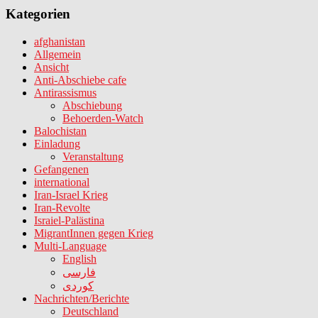
Kategorien
afghanistan
Allgemein
Ansicht
Anti-Abschiebe cafe
Antirassismus
Abschiebung
Behoerden-Watch
Balochistan
Einladung
Veranstaltung
Gefangenen
international
Iran-Israel Krieg
Iran-Revolte
Israiel-Palästina
MigrantInnen gegen Krieg
Multi-Language
English
فارسی
کوردی
Nachrichten/Berichte
Deutschland