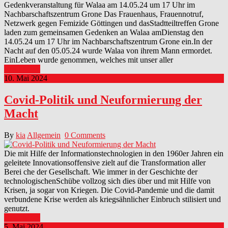
Gedenkveranstaltung für Walaa am 14.05.24 um 17 Uhr im
Nachbarschaftszentrum Grone Das Frauenhaus, Frauennotruf,
Netzwerk gegen Femizide Göttingen und dasStadtteiltreffen Grone
laden zum gemeinsamen Gedenken an Walaa amDienstag den
14.05.24 um 17 Uhr im Nachbarschaftszentrum Grone ein.In der
Nacht auf den 05.05.24 wurde Walaa von ihrem Mann ermordet.
EinLeben wurde genommen, welches mit unser aller
Read More
10. Mai 2024
Covid-Politik und Neuformierung der
Macht
By
kia
Allgemein
0 Comments
Die mit Hilfe der Informationstechnologien in den 1960er Jahren ein
geleitete Innovationsoffensive zielt auf die Transformation aller
Berei che der Gesellschaft. Wie immer in der Geschichte der
technologischenSchübe vollzog sich dies über und mit Hilfe von
Krisen, ja sogar von Kriegen. Die Covid-Pandemie und die damit
verbundene Krise werden als kriegsähnlicher Einbruch stilisiert und
genutzt.
Read More
5. Mai 2024