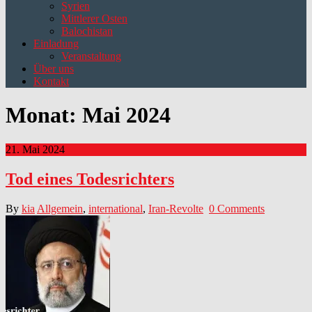
Syrien
Mittlerer Osten
Balochistan
Einladung
Veranstaltung
Über uns
Kontakt
Monat:
Mai 2024
21. Mai 2024
Tod eines Todesrichters
By
kia
Allgemein
,
international
,
Iran-Revolte
0 Comments