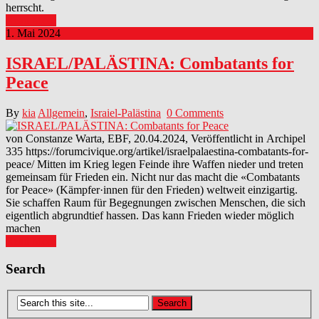
herrscht.
Read More
1. Mai 2024
ISRAEL/PALÄSTINA: Combatants for
Peace
By
kia
Allgemein
,
Israiel-Palästina
0 Comments
von Constanze Warta, EBF, 20.04.2024, Veröffentlicht in Archipel
335 https://forumcivique.org/artikel/israelpalaestina-combatants-for-
peace/ Mitten im Krieg legen Feinde ihre Waffen nieder und treten
gemeinsam für Frieden ein. Nicht nur das macht die «Combatants
for Peace» (Kämpfer·innen für den Frieden) weltweit einzigartig.
Sie schaffen Raum für Begegnungen zwischen Menschen, die sich
eigentlich abgrundtief hassen. Das kann Frieden wieder möglich
machen
Read More
Posts
Search
navigation