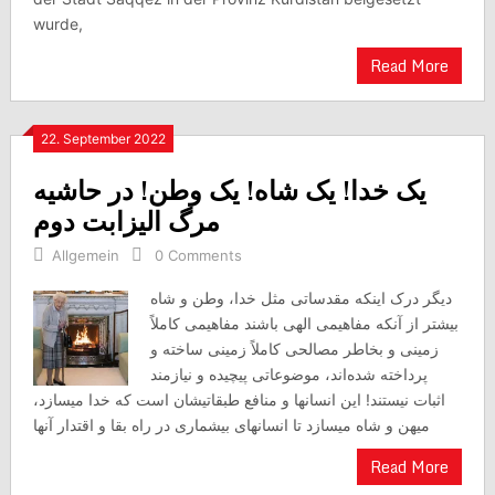
wurde,
Read More
22. September 2022
یک خدا! یک شاه! یک وطن! در حاشیه
مرگ الیزابت دوم
Allgemein
0 Comments
دیگر درک اینکه مقدساتی مثل خدا، وطن و شاه
بیشتر از آنکه مفاهیمی الهی باشند مفاهیمی کاملاً
زمینی و بخاطر مصالحی کاملاً زمینی ساخته و
پرداخته شده‌اند، موضوعاتی پیچیده و نیازمند
اثبات نیستند! این انسانها و منافع طبقاتیشان است که خدا میسازد،
میهن و شاه میسازد تا انسانهای بیشماری در راه بقا و اقتدار آنها
Read More