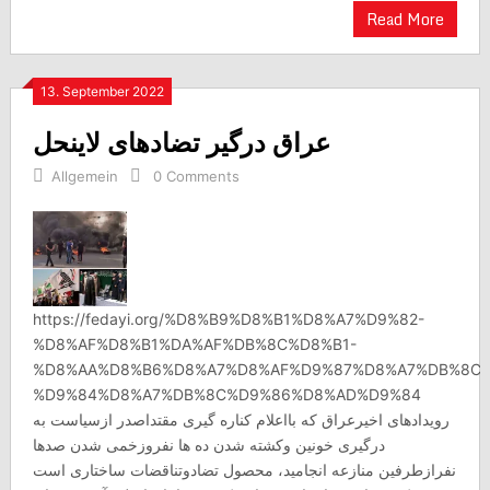
Read More
13. September 2022
عراق درگیر تضادهای لاینحل
Allgemein
0 Comments
https://fedayi.org/%D8%B9%D8%B1%D8%A7%D9%82-
%D8%AF%D8%B1%DA%AF%DB%8C%D8%B1-
%D8%AA%D8%B6%D8%A7%D8%AF%D9%87%D8%A7%DB%8C-
%D9%84%D8%A7%DB%8C%D9%86%D8%AD%D9%84
رویدادهای اخیرعراق که بااعلام کناره گیری مقتداصدر ازسیاست به
درگیری خونین وکشته شدن ده ها نفروزخمی شدن صدها
نفرازطرفین منازعه انجامید، محصول تضادوتناقضات ساختاری است