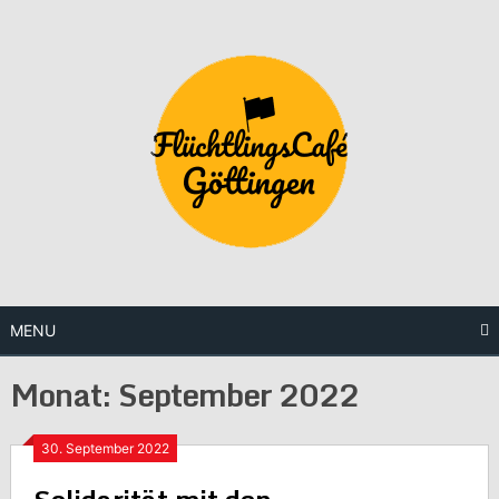
Skip
to
content
MENU
Monat:
September 2022
30. September 2022