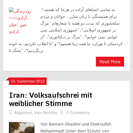
به تمامی انساهای آزاده در هرجا که هستید !
برای همبستگی با زنان مبارز ، جوانان و مردم
سلحشوری که مدت دو هفته با شعارهای “مرگ
بر جمهوری اسلامی“، “جمهوری اسلامی نمی
خوایم، نمی خوایم!“، “مرگ بر دیکتاتوری“، “از
کردستان تا تهران، ما همه ژینا هستیم!“ و “تا انقلاب نکردیم، به خونه
بر‌نگردیم!“، “بجنگ تا
Read More
25. September 2022
Iran: Volksaufschrei mit
weiblicher Stimme
Allgemein
,
Iran-Revolte
0 Comments
Von Bahram Ghadimi und Shekoufeh
Mohammadi Unter dem Schutz von