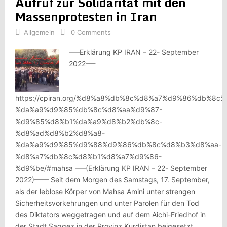
Aufruf zur Solidarität mit den
Massenprotesten in Iran
Allgemein
0 Comments
—–Erklärung KP IRAN – 22- September
2022—-
https://cpiran.org/%d8%a8%db%8c%d8%a7%d9%86%db%8c%
%da%a9%d9%85%db%8c%d8%aa%d9%87-
%d9%85%d8%b1%da%a9%d8%b2%db%8c-
%d8%ad%d8%b2%d8%a8-
%da%a9%d9%85%d9%88%d9%86%db%8c%d8%b3%d8%aa-
%d8%a7%db%8c%d8%b1%d8%a7%d9%86-
%d9%be/#mahsa —–(Erklärung KP IRAN – 22- September
2022)—— Seit dem Morgen des Samstags, 17. September,
als der leblose Körper von Mahsa Amini unter strengen
Sicherheitsvorkehrungen und unter Parolen für den Tod
des Diktators weggetragen und auf dem Aichi-Friedhof in
der Stadt Saqqez in der Provinz Kurdistan beigesetzt