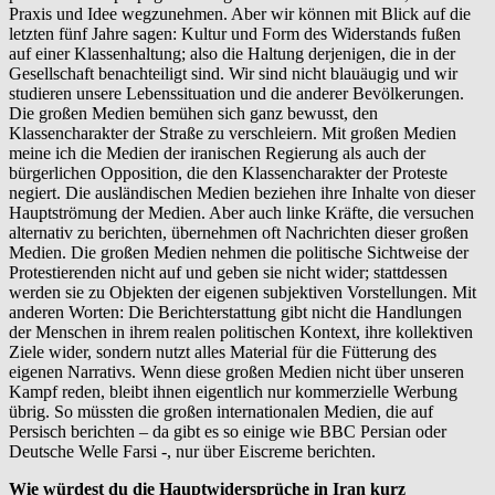
Praxis und Idee wegzunehmen. Aber wir können mit Blick auf die
letzten fünf Jahre sagen: Kultur und Form des Widerstands fußen
auf einer Klassenhaltung; also die Haltung derjenigen, die in der
Gesellschaft benachteiligt sind. Wir sind nicht blauäugig und wir
studieren unsere Lebenssituation und die anderer Bevölkerungen.
Die großen Medien bemühen sich ganz bewusst, den
Klassencharakter der Straße zu verschleiern. Mit großen Medien
meine ich die Medien der iranischen Regierung als auch der
bürgerlichen Opposition, die den Klassencharakter der Proteste
negiert. Die ausländischen Medien beziehen ihre Inhalte von dieser
Hauptströmung der Medien. Aber auch linke Kräfte, die versuchen
alternativ zu berichten, übernehmen oft Nachrichten dieser großen
Medien. Die großen Medien nehmen die politische Sichtweise der
Protestierenden nicht auf und geben sie nicht wider; stattdessen
werden sie zu Objekten der eigenen subjektiven Vorstellungen. Mit
anderen Worten: Die Berichterstattung gibt nicht die Handlungen
der Menschen in ihrem realen politischen Kontext, ihre kollektiven
Ziele wider, sondern nutzt alles Material für die Fütterung des
eigenen Narrativs. Wenn diese großen Medien nicht über unseren
Kampf reden, bleibt ihnen eigentlich nur kommerzielle Werbung
übrig. So müssten die großen internationalen Medien, die auf
Persisch berichten – da gibt es so einige wie BBC Persian oder
Deutsche Welle Farsi -, nur über Eiscreme berichten.
Wie würdest du die Hauptwidersprüche in Iran kurz