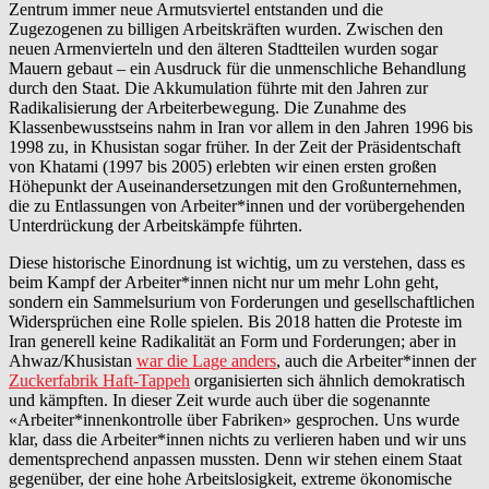
Zentrum immer neue Armutsviertel entstanden und die
Zugezogenen zu billigen Arbeitskräften wurden. Zwischen den
neuen Armenvierteln und den älteren Stadtteilen wurden sogar
Mauern gebaut – ein Ausdruck für die unmenschliche Behandlung
durch den Staat. Die Akkumulation führte mit den Jahren zur
Radikalisierung der Arbeiterbewegung. Die Zunahme des
Klassenbewusstseins nahm in Iran vor allem in den Jahren 1996 bis
1998 zu, in Khusistan sogar früher. In der Zeit der Präsidentschaft
von Khatami (1997 bis 2005) erlebten wir einen ersten großen
Höhepunkt der Auseinandersetzungen mit den Großunternehmen,
die zu Entlassungen von Arbeiter*innen und der vorübergehenden
Unterdrückung der Arbeitskämpfe führten.
Diese historische Einordnung ist wichtig, um zu verstehen, dass es
beim Kampf der Arbeiter*innen nicht nur um mehr Lohn geht,
sondern ein Sammelsurium von Forderungen und gesellschaftlichen
Widersprüchen eine Rolle spielen. Bis 2018 hatten die Proteste im
Iran generell keine Radikalität an Form und Forderungen; aber in
Ahwaz/Khusistan
war die Lage anders
, auch die Arbeiter*innen der
Zuckerfabrik Haft-Tappeh
organisierten sich ähnlich demokratisch
und kämpften. In dieser Zeit wurde auch über die sogenannte
«Arbeiter*innenkontrolle über Fabriken» gesprochen. Uns wurde
klar, dass die Arbeiter*innen nichts zu verlieren haben und wir uns
dementsprechend anpassen mussten. Denn wir stehen einem Staat
gegenüber, der eine hohe Arbeitslosigkeit, extreme ökonomische