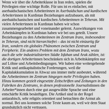
Wenn wir über die Arbeiterklasse in Iran reden, spielen die
Privilegien eine wichtige Rolle. Für uns ist es einfacher, mit
aserbaidschanischen Arbeiter
innen in Aserbaidschan und kurdischen
Arbeiter
innen in Kurdistan Beziehungen aufzubauen, als mit
aserbaidschanischen und kurdischen Arbeiter
innen in Teheran. Mit
vielen Arbeiter
innen in Kurdistan haben wir schon
zusammengearbeitet und voneinander gelernt. Auswirkungen von
Arbeitskämpfen in Kurdistan haben wir bei uns geteilt. Unsere
Beziehungen zu den Arbeiter
innen im Zentrum Irans, insbesondere
in Teheran, sind nicht hierarchiefrei – das ist nicht einizartig für
Iran, sondern ein globales Phänomen zwischen Zentrum und
Peripherie. Ein anderes Problem mit dem Zentrum Irans, wozu
auch die sehr industrialisierten Städte Isfahan und Arak zählen, ist:
die dortigen Arbeiter
innen beschränken sich in Arbeitskämpfen nur
auf Löhne und Arbeitsbedingungen. Wir haben eine weitergehende
Kritik und antikapitalistische Forderungen, weil die
Kapitalakkumulation in Ahwaz uns immer mehr ausbeutet, während
die Arbeiter
innen im Zentrum hingegen mehr Privilegien haben.
Hinzu kommen gezielt eingesetzte Zeitschriften und Zeitungen in den
Fabriken des Zentrums, in denen professionelle Journalist
innen die
Arbeiter*innen durch eine gut ausgewählte Sprache und eine
entschärfte Kritik besänftigen. Die Artikel sind in der Regel
antiarabisch, sehr religiös orientiert und betrachten die Armut als
normal. Bei uns kommen solche Texte kaum an, weil wir dem Staat
grundsätzlich nicht vertrauen.