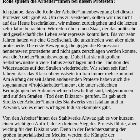
Rolle spielen die Arbeiter*innen bei diesen Protesten?
Ich glaube, dass die Rolle der Arbeiter*innenbewegung bei diesen
Protesten sehr groß ist. Um das zu verstehen, sollten wir uns nicht
auf das Heute beschränken, wir müssen zurückgehen und die letzten
zehn Jahre betrachten. Wir reden über einen Staat, der das politische
und gesellschaftliche Leben sehr repressiv kontrolliert. Bis vor zehn
Jahren hatten wir eine Gesellschaft, die unzufrieden war, aber nicht
protestierte. Die erste Bewegung, die gegen die Repression
nennenswert protestierte und nicht ganz zerschlagen werden konnte,
war die Arbeiter*innenbewegung. Dabei hat sie mit großem
Selbstbewusstsein viele Tabus zerschlagen und die Tradition des
Widerstandes auf den Straßen wiederbelebt. Wir sehen seit fünf
Jahren, dass das Klassenbewusstsein im Iran immer mehr zunimmt.
Am Anfang der seit Jahren andauernden Proteste haben auch die
sogenannten «Projektarbeiter*innen», die unter schlechten
Bedingungen bei Subunternehmen beschäftigt sind, teilgenommen
und auf den Straßen «Tod dem Diktator» gerufen. Es gab auch
Streiks der Arbeiter*innen des Stahlwerks von Isfahan und in
Arwand, wo es einen wichtigen Industriekomplex gibt.
Von den Arbeiter*innen des Stahlwerks Ahwaz gab es vor kurzem
einen wichtigen Aufruf, der zu keinem Sieg des Protests führte, aber
wichtig für den Diskurs war. Denn in der Berichterstattung der
großen imperialistischen Medien werden die Kämpfe der