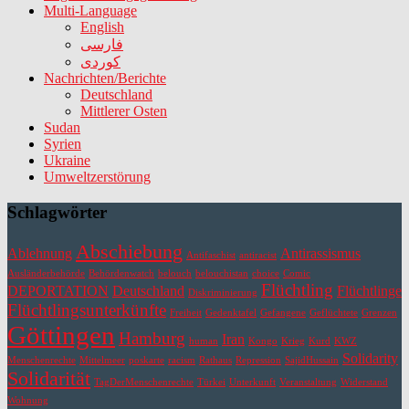
Multi-Language
English
فارسی
کوردی
Nachrichten/Berichte
Deutschland
Mittlerer Osten
Sudan
Syrien
Ukraine
Umweltzerstörung
Schlagwörter
Abschiebung
Ablehnung
Antirassismus
Antifaschist
antiracist
Ausländerbehörde
Behördenwatch
belouch
belouchistan
choice
Comic
Flüchtling
DEPORTATION
Deutschland
Flüchtlinge
Diskriminierung
Flüchtlingsunterkünfte
Freiheit
Gedenktafel
Gefangene
Geflüchtete
Grenzen
Göttingen
Hamburg
Iran
human
Kongo
Krieg
Kurd
KWZ
Solidarity
Menschenrechte
Mittelmeer
poskarte
racism
Rathaus
Repression
SajidHussain
Solidarität
TagDerMenschenrechte
Türkei
Unterkunft
Veranstaltung
Widerstand
Wohnung