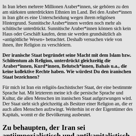
In Iran leben mehrere Millionen Araber*innen, sie gehören zu den
am stärksten unterdrückten Ethnien im Land. Bei den Araber*innen
in Iran gibt es eine Unterscheidung wegen ihrem religiösen
Hintergrund. Sunnitische Araber*innen werden noch mehr als
schiitische unterdrückt. Sunnitische Araber*innen können sich kein
Haus oder Geschäft kaufen, denn sie werden grundsätzlich als
«antigöttliche Wesen» betrachtet. Deshalb versuchen viele von
ihnen, ihre Religion zu verschleiern.
Der iranische Staat begründet seine Macht mit dem Islam bzw.
Schiitentum als Religion, unterdrückt gleichzeitig die
Araber*innen, Kurd*innen, Belutsch*innen, Bahais u.a., die
keine kollektive Rechte haben. Wie würdest Du den iranischen
Staat bezeichnen?
Für mich ist Iran ein religiös-faschistischer Staat, der eine bestimmte
Sprache hat. Mit letzterem meine ich die persische Sprache und
Kultur, die allen Menschen im iranischen Staat aufgezwungen wird.
Der Staat sieht sich gleichzeitig als Besitzer einer Religion an, die er
auch allen Menschen aufzwingt. Weiterhin ist er der Eigentümer des
Kapitals, womit er die Bevölkerung ausbeutet.
Zu behaupten, der Iran sei
antiimperialistisch und antikapitalistisch,