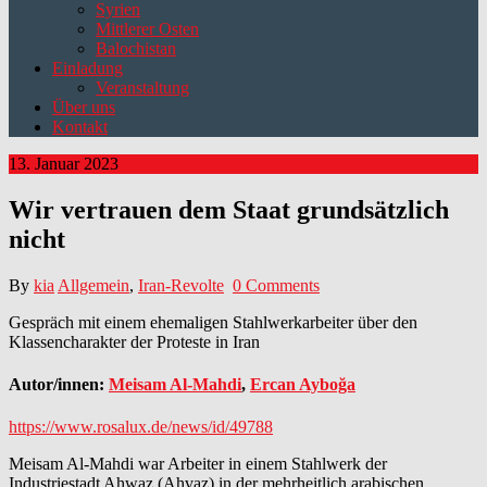
Syrien
Mittlerer Osten
Balochistan
Einladung
Veranstaltung
Über uns
Kontakt
13. Januar 2023
Wir vertrauen dem Staat grundsätzlich
nicht
By
kia
Allgemein
,
Iran-Revolte
0 Comments
Gespräch mit einem ehemaligen Stahlwerkarbeiter über den
Klassencharakter der Proteste in Iran
Autor/innen:
Meisam Al-Mahdi
,
Ercan Ayboğa
https://www.rosalux.de/news/id/49788
Meisam Al-Mahdi war Arbeiter in einem Stahlwerk der
Industriestadt Ahwaz (Ahvaz) in der mehrheitlich arabischen