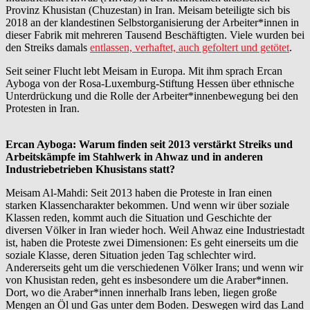
Provinz Khusistan (Chuzestan) in Iran. Meisam beteiligte sich bis
2018 an der klandestinen Selbstorganisierung der Arbeiter*innen in
dieser Fabrik mit mehreren Tausend Beschäftigten. Viele wurden bei
den Streiks damals
entlassen, verhaftet, auch gefoltert und getötet
.
Seit seiner Flucht lebt Meisam in Europa. Mit ihm sprach Ercan
Ayboga von der Rosa-Luxemburg-Stiftung Hessen über ethnische
Unterdrückung und die Rolle der Arbeiter*innenbewegung bei den
Protesten in Iran.
Ercan Ayboga: Warum finden seit 2013 verstärkt Streiks und
Arbeitskämpfe im Stahlwerk in Ahwaz und in anderen
Industriebetrieben Khusistans statt?
Meisam Al-Mahdi: Seit 2013 haben die Proteste in Iran einen
starken Klassencharakter bekommen. Und wenn wir über soziale
Klassen reden, kommt auch die Situation und Geschichte der
diversen Völker in Iran wieder hoch. Weil Ahwaz eine Industriestadt
ist, haben die Proteste zwei Dimensionen: Es geht einerseits um die
soziale Klasse, deren Situation jeden Tag schlechter wird.
Andererseits geht um die verschiedenen Völker Irans; und wenn wir
von Khusistan reden, geht es insbesondere um die Araber*innen.
Dort, wo die Araber*innen innerhalb Irans leben, liegen große
Mengen an Öl und Gas unter dem Boden. Deswegen wird das Land