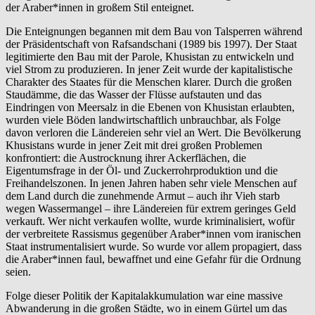
der Araber*innen in großem Stil enteignet.
Die Enteignungen begannen mit dem Bau von Talsperren während
der Präsidentschaft von Rafsandschani (1989 bis 1997). Der Staat
legitimierte den Bau mit der Parole, Khusistan zu entwickeln und
viel Strom zu produzieren. In jener Zeit wurde der kapitalistische
Charakter des Staates für die Menschen klarer. Durch die großen
Staudämme, die das Wasser der Flüsse aufstauten und das
Eindringen von Meersalz in die Ebenen von Khusistan erlaubten,
wurden viele Böden landwirtschaftlich unbrauchbar, als Folge
davon verloren die Ländereien sehr viel an Wert. Die Bevölkerung
Khusistans wurde in jener Zeit mit drei großen Problemen
konfrontiert: die Austrocknung ihrer Ackerflächen, die
Eigentumsfrage in der Öl- und Zuckerrohrproduktion und die
Freihandelszonen. In jenen Jahren haben sehr viele Menschen auf
dem Land durch die zunehmende Armut – auch ihr Vieh starb
wegen Wassermangel – ihre Ländereien für extrem geringes Geld
verkauft. Wer nicht verkaufen wollte, wurde kriminalisiert, wofür
der verbreitete Rassismus gegenüber Araber*innen vom iranischen
Staat instrumentalisiert wurde. So wurde vor allem propagiert, dass
die Araber*innen faul, bewaffnet und eine Gefahr für die Ordnung
seien.
Folge dieser Politik der Kapitalakkumulation war eine massive
Abwanderung in die großen Städte, wo in einem Gürtel um das