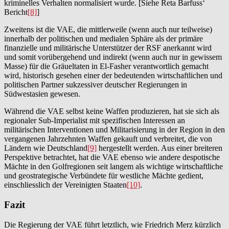
kriminelles Verhalten normalisiert wurde. [Siehe Reta Barfuss‘
Bericht
[8]
]
Zweitens ist die VAE, die mittlerweile (wenn auch nur teilweise)
innerhalb der politischen und medialen Sphäre als der primäre
finanzielle und militärische Unterstützer der RSF anerkannt wird
und somit vorübergehend und indirekt (wenn auch nur in gewissem
Masse) für die Gräueltaten in El-Fasher verantwortlich gemacht
wird, historisch gesehen einer der bedeutenden wirtschaftlichen und
politischen Partner sukzessiver deutscher Regierungen in
Südwestasien gewesen.
Während die VAE selbst keine Waffen produzieren, hat sie sich als
regionaler Sub-Imperialist mit spezifischen Interessen an
militärischen Interventionen und Militarisierung in der Region in den
vergangenen Jahrzehnten Waffen gekauft und verbreitet, die von
Ländern wie Deutschland
[9]
hergestellt werden. Aus einer breiteren
Perspektive betrachtet, hat die VAE ebenso wie andere despotische
Mächte in den Golfregionen seit langem als wichtige wirtschaftliche
und geostrategische Verbündete für westliche Mächte gedient,
einschliesslich der Vereinigten Staaten
[10]
.
Fazit
Die Regierung der VAE führt letztlich, wie Friedrich Merz kürzlich