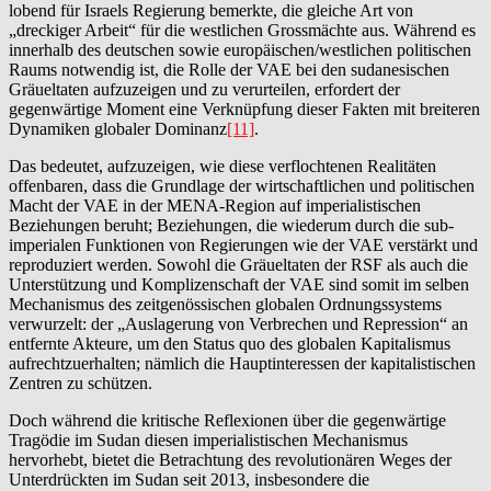
lobend für Israels Regierung bemerkte, die gleiche Art von
„dreckiger Arbeit“ für die westlichen Grossmächte aus. Während es
innerhalb des deutschen sowie europäischen/westlichen politischen
Raums notwendig ist, die Rolle der VAE bei den sudanesischen
Gräueltaten aufzuzeigen und zu verurteilen, erfordert der
gegenwärtige Moment eine Verknüpfung dieser Fakten mit breiteren
Dynamiken globaler Dominanz
[11]
.
Das bedeutet, aufzuzeigen, wie diese verflochtenen Realitäten
offenbaren, dass die Grundlage der wirtschaftlichen und politischen
Macht der VAE in der MENA-Region auf imperialistischen
Beziehungen beruht; Beziehungen, die wiederum durch die sub-
imperialen Funktionen von Regierungen wie der VAE verstärkt und
reproduziert werden. Sowohl die Gräueltaten der RSF als auch die
Unterstützung und Komplizenschaft der VAE sind somit im selben
Mechanismus des zeitgenössischen globalen Ordnungssystems
verwurzelt: der „Auslagerung von Verbrechen und Repression“ an
entfernte Akteure, um den Status quo des globalen Kapitalismus
aufrechtzuerhalten; nämlich die Hauptinteressen der kapitalistischen
Zentren zu schützen.
Doch während die kritische Reflexionen über die gegenwärtige
Tragödie im Sudan diesen imperialistischen Mechanismus
hervorhebt, bietet die Betrachtung des revolutionären Weges der
Unterdrückten im Sudan seit 2013, insbesondere die