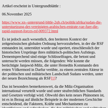
Artikel erscheint in Untergrundblättle :
06.November 2025
https://www.xn--untergrund-blttle-2qb.ch/politik/afrika/sudan-die-
unterstuetzung-der-vereinigten-arabischen-emirate-vae-fuer-die-
rapid-support-forces-rsf-009372.html
Es ist jedoch auch wesentlich, den breiteren Kontext der
zeitgenössischen globalen Ordnung hervorzuheben, in der die RSF
entstanden ist, unterstützt wurde und operiert, einschliesslich der
historischen Ursprünge ihres militärisch-politischen Aufstiegs.
Dementsprechend sind einige Schlüsselfragen, die betont und
untersucht werden müssen, die folgenden: Wie konnte die
berüchtigte Janjawid-Miliz, die unter Hemedtis Kommando den
ersten Völkermord in Darfur verübte, zu einem zentralen Akteur in
der politischen und militärischen Landschaft Sudans werden, unter
der neuen Bezeichnung als RSF
[1]
?
Das ist besonders bemerkenswert, da die Miliz-Organisation
international verurteilt wurde und unter strafrechtlichen Standards
und Gesetzen verfolgt wird. Obwohl dies kein neues Phänomen ist,
ist es in Bezug auf ähnliche Beispiele in der modernen Geschichte
entscheidend, die Faktoren, Kräfte und Mechanismen zu