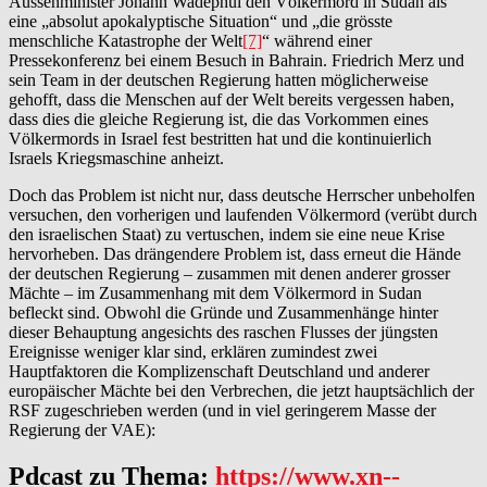
Aussenminister Johann Wadephul den Völkermord in Sudan als
eine „absolut apokalyptische Situation“ und „die grösste
menschliche Katastrophe der Welt
[7]
“ während einer
Pressekonferenz bei einem Besuch in Bahrain. Friedrich Merz und
sein Team in der deutschen Regierung hatten möglicherweise
gehofft, dass die Menschen auf der Welt bereits vergessen haben,
dass dies die gleiche Regierung ist, die das Vorkommen eines
Völkermords in Israel fest bestritten hat und die kontinuierlich
Israels Kriegsmaschine anheizt.
Doch das Problem ist nicht nur, dass deutsche Herrscher unbeholfen
versuchen, den vorherigen und laufenden Völkermord (verübt durch
den israelischen Staat) zu vertuschen, indem sie eine neue Krise
hervorheben. Das drängendere Problem ist, dass erneut die Hände
der deutschen Regierung – zusammen mit denen anderer grosser
Mächte – im Zusammenhang mit dem Völkermord in Sudan
befleckt sind. Obwohl die Gründe und Zusammenhänge hinter
dieser Behauptung angesichts des raschen Flusses der jüngsten
Ereignisse weniger klar sind, erklären zumindest zwei
Hauptfaktoren die Komplizenschaft Deutschland und anderer
europäischer Mächte bei den Verbrechen, die jetzt hauptsächlich der
RSF zugeschrieben werden (und in viel geringerem Masse der
Regierung der VAE):
Pdcast zu Thema:
https://www.xn--