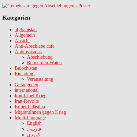
Kategorien
afghanistan
Allgemein
Ansicht
Anti-Abschiebe cafe
Antirassismus
Abschiebung
Behoerden-Watch
Balochistan
Einladung
Veranstaltung
Gefangenen
international
Iran-Israel Krieg
Iran-Revolte
Israiel-Palästina
MigrantInnen gegen Krieg
Multi-Language
English
فارسی
کوردی