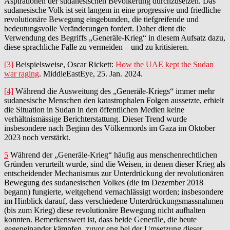
Aspirationen der sudanesischen Bevölkerung durchzusetzen. Das
sudanesische Volk ist seit langem in eine progressive und friedliche
revolutionäre Bewegung eingebunden, die tiefgreifende und
bedeutungsvolle Veränderungen fordert. Daher dient die
Verwendung des Begriffs „Generäle-Krieg“ in diesem Aufsatz dazu,
diese sprachliche Falle zu vermeiden – und zu kritisieren.
[3]
Beispielsweise, Oscar Rickett:
How the UAE kept the Sudan
war raging
. MiddleEastEye, 25. Jan. 2024.
[4]
Während die Ausweitung des „Generäle-Kriegs“ immer mehr
sudanesische Menschen den katastrophalen Folgen aussetzte, erhielt
die Situation in Sudan in den öffentlichen Medien keine
verhältnismässige Berichterstattung. Dieser Trend wurde
insbesondere nach Beginn des Völkermords im Gaza im Oktober
2023 noch verstärkt.
5
Während der „Generäle-Krieg“ häufig aus menschenrechtlichen
Gründen verurteilt wurde, sind die Weisen, in denen dieser Krieg als
entscheidender Mechanismus zur Unterdrückung der revolutionären
Bewegung des sudanesischen Volkes (die im Dezember 2018
begann) fungierte, weitgehend vernachlässigt worden; insbesondere
im Hinblick darauf, dass verschiedene Unterdrückungsmassnahmen
(bis zum Krieg) diese revolutionäre Bewegung nicht aufhalten
konnten. Bemerkenswert ist, dass beide Generäle, die heute
gegeneinander kämpfen, zuvor eng bei der Umsetzung dieser