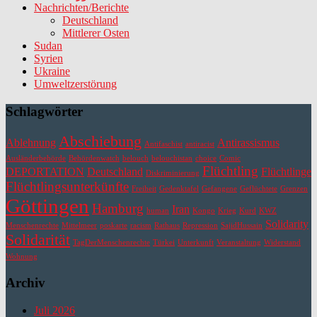
Nachrichten/Berichte
Deutschland
Mittlerer Osten
Sudan
Syrien
Ukraine
Umweltzerstörung
Schlagwörter
Abschiebung
Ablehnung
Antirassismus
Antifaschist
antiracist
Ausländerbehörde
Behördenwatch
belouch
belouchistan
choice
Comic
Flüchtling
DEPORTATION
Deutschland
Flüchtlinge
Diskriminierung
Flüchtlingsunterkünfte
Freiheit
Gedenktafel
Gefangene
Geflüchtete
Grenzen
Göttingen
Hamburg
Iran
human
Kongo
Krieg
Kurd
KWZ
Solidarity
Menschenrechte
Mittelmeer
poskarte
racism
Rathaus
Repression
SajidHussain
Solidarität
TagDerMenschenrechte
Türkei
Unterkunft
Veranstaltung
Widerstand
Wohnung
Archiv
Juli 2026