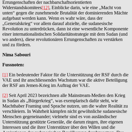
Errungenschaften der nachbarschaftsorientierten
Widerstandskomitees
[12]
, Einblicke darin, wie eine „Macht von
unten“ gegen die zunehmende Brutalität der dominierenden Mächte
aufgebaut werden kann. Wenn es wahr wäre, dass der
„Generalskrieg“ vor allem darauf abzielte, die sudanesische
Revolution zu unterdrücken, dann ist eine wesentliche Komponente
einer internationalistischen Solidaritätsstrategie mit dem Sudan (und
wo anders), diese revolutionären Errungenschaften zu verstärken
und zu fördern.
Nima Sabouri
Fussnoten:
[1]
Ein bedeutender Faktor für die Unterstützung der RSF durch die
VAE und ihr anschliessendes Wachstum war die aktive Beteiligung
der RSF am Jemen-Krieg im Auftrag der VAE.
[2]
Seit April 2023 bezeichnen alle Mainstream-Medien den Krieg
in Sudan als „Bürgerkrieg“, was exemplarisch dafür steht, wie
Machthaber Framing und Sprache nutzen, um die wahre Realität zu
verschleiern. In Wahrheit kämpfen nicht gewöhnliche sudanesische
Menschen gegeneinander; vielmehr sind es von ausländischer
Unterstützung gestützte Generäle, die darum ringen, ihre eigenen
Interessen und die ihrer Unterstützer über den Willen und die