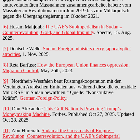
antirevolutionären Massnahmen zusammengearbeitet haben: vom
Massaker an Revolutionären im Juni 2019 bis zum Militärputsch
gegen die Übergangsregierung im Oktober 2021.
[6]
Husam Mahjoub:
The UAE’s Subimperialism in Sudan –
Counterrevolution, Gold, and Global Impunity
. Spectre, 15. Aug.
2025.
[7]
Deutsche Welle:
Sudan: Foreign ministers decry ‚apocalyptic‘
atrocities
, 1. Nov. 2025.
[8]
Reta Barfuss:
How the European Union finances oppression,
Migration Control
, May 26th, 2023.
[9]
“Nordrhein-Westfalen baut Rüstungskooperation mit den
Vereinigten Arabischen Emiraten aus, während diese die genozidale
Miliz RSF im Sudan bewaffnen.” Quelle: “Konstruktive
Kräfte”,
German-Foreign-Policy
.
[10]
Dan Alexander:
This Gulf Nation Is Powering Trump’s
Moneymaking Machine
, Forbes, Published Oct 27, 2025, Updated
Oct 28, 2025.
[11]
Abu Hureirah:
Sudan at the Crossroads of Empire –
Revolution, Counterrevolution, and the UAE’s Subimperial