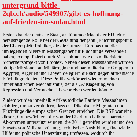
untergrund-blttle-
2qb.ch/audio/549907/gibt-es-hoffnung-
auf-frieden-im-sudan.html
Erstens hat der deutsche Staat, als führende Macht der EU, eine
herausragende Rolle bei der Gestaltung der (anti-)Flüchtlingspolitik
der EU gespielt; Politiker, die die Grenzen Europas und die
umliegenden Meere in Massengräber für Flüchtlinge verwandelt
haben, exemplifiziert durch Massnahmen wie das militarisierte
Sicherheitsprojekt von Frontex. Neben diesen Massnahmen wurden
blutige Missionen an Militärregime und paramilitärische Gruppen in
Ägypten, Algerien und Libyen delegiert, die sich gegen afrikanische
Flüchtlinge richten. Diese Politik verkörpert wiederum einen
imperialistischen Mechanismus, der als „Auslagerung von
Repression und Verbrechen“ beschrieben werden könnte.
Zudem wurden innerhalb Afrikas tödliche Barriere-Massnahmen
etabliert, um zu verhindern, dass ostafrikanische Migranten und
Flüchtlinge die europäischen Grenzen erreichen. Die RSF war eine
dieser „Grenzwächter“, die von der EU durch halbtransparente
Abkommen unterstützt wurden, die 2014 getroffen wurden und den
Einsatz von Militärausrüstung, technischer Ausbildung, finanzielle
Hilfe und politische Unterstützung umfassen, wodurch ihr