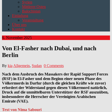
Syrien
Mittlerer Osten
Balochistan
Einladung
Veranstaltung
Über uns
Kontakt
6. November 2025
Von El-Fasher nach Dubai, und nach
Berlin
By
kia
Allgemein
,
Sudan
0 Comments
Nach dem Ausbruch des Massakers der Rapid Support Forces
(RSF) in El-Fasher und dem Beginn einer neuen Phase des
Völkermords in Darfur (durch die gleichen Kräfte wie zuvor)
erfordert der Widerstand gegen diesen Völkermord natürlich,
Druck auf die unmittelbaren Unterstützer der RSF auszuüben,
insbesondere die Herrscher der Vereinigten Arabischen
Emirate (VAE).
Text von Nima Sabouri