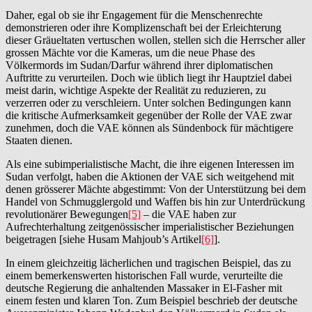
Daher, egal ob sie ihr Engagement für die Menschenrechte
demonstrieren oder ihre Komplizenschaft bei der Erleichterung
dieser Gräueltaten vertuschen wollen, stellen sich die Herrscher aller
grossen Mächte vor die Kameras, um die neue Phase des
Völkermords im Sudan/Darfur während ihrer diplomatischen
Auftritte zu verurteilen. Doch wie üblich liegt ihr Hauptziel dabei
meist darin, wichtige Aspekte der Realität zu reduzieren, zu
verzerren oder zu verschleiern. Unter solchen Bedingungen kann
die kritische Aufmerksamkeit gegenüber der Rolle der VAE zwar
zunehmen, doch die VAE können als Sündenbock für mächtigere
Staaten dienen.
Als eine subimperialistische Macht, die ihre eigenen Interessen im
Sudan verfolgt, haben die Aktionen der VAE sich weitgehend mit
denen grösserer Mächte abgestimmt: Von der Unterstützung bei dem
Handel von Schmugglergold und Waffen bis hin zur Unterdrückung
revolutionärer Bewegungen
[5]
– die VAE haben zur
Aufrechterhaltung zeitgenössischer imperialistischer Beziehungen
beigetragen [siehe Husam Mahjoub’s Artikel
[6]
].
In einem gleichzeitig lächerlichen und tragischen Beispiel, das zu
einem bemerkenswerten historischen Fall wurde, verurteilte die
deutsche Regierung die anhaltenden Massaker in El-Fasher mit
einem festen und klaren Ton. Zum Beispiel beschrieb der deutsche