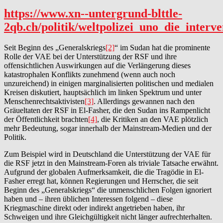
https://www.xn--untergrund-blttle-
2qb.ch/politik/weltpolizei_uno_die_inter
Seit Beginn des „Generalskriegs
[2]
“ im Sudan hat die prominente
Rolle der VAE bei der Unterstützung der RSF und ihre
offensichtlichen Auswirkungen auf die Verlängerung dieses
katastrophalen Konflikts zunehmend (wenn auch noch
unzureichend) in einigen marginalisierten politischen und medialen
Kreisen diskutiert, hauptsächlich im linken Spektrum und unter
Menschenrechtsaktivisten
[3]
. Allerdings gewannen nach den
Gräueltaten der RSF in El-Fasher, die den Sudan ins Rampenlicht
der Öffentlichkeit brachten
[4]
, die Kritiken an den VAE plötzlich
mehr Bedeutung, sogar innerhalb der Mainstream-Medien und der
Politik.
Zum Beispiel wird in Deutschland die Unterstützung der VAE für
die RSF jetzt in den Mainstream-Foren als triviale Tatsache erwähnt.
Aufgrund der globalen Aufmerksamkeit, die die Tragödie in El-
Fasher erregt hat, können Regierungen und Herrscher, die seit
Beginn des „Generalskriegs“ die unmenschlichen Folgen ignoriert
haben und – ihren üblichen Interessen folgend – diese
Kriegmaschine direkt oder indirekt angetrieben haben, ihr
Schweigen und ihre Gleichgültigkeit nicht länger aufrechterhalten.