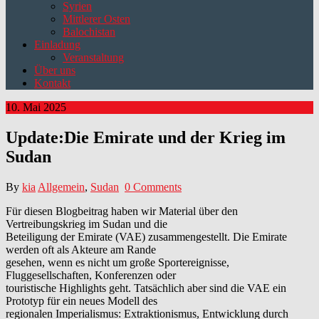
Syrien
Mittlerer Osten
Balochistan
Einladung
Veranstaltung
Über uns
Kontakt
10. Mai 2025
Update:Die Emirate und der Krieg im
Sudan
By
kia
Allgemein
,
Sudan
0 Comments
Für diesen Blogbeitrag haben wir Material über den
Vertreibungskrieg im Sudan und die
Beteiligung der Emirate (VAE) zusammengestellt. Die Emirate
werden oft als Akteure am Rande
gesehen, wenn es nicht um große Sportereignisse,
Fluggesellschaften, Konferenzen oder
touristische Highlights geht. Tatsächlich aber sind die VAE ein
Prototyp für ein neues Modell des
regionalen Imperialismus: Extraktionismus, Entwicklung durch