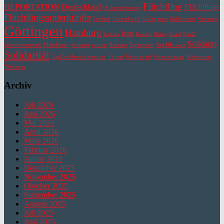
Flüchtling
DEPORTATION
Deutschland
Flüchtlinge
Diskriminierung
Flüchtlingsunterkünfte
Freiheit
Gedenktafel
Gefangene
Geflüchtete
Grenzen
Göttingen
Hamburg
Iran
human
Kongo
Krieg
Kurd
KWZ
Solidarity
Menschenrechte
Mittelmeer
poskarte
racism
Rathaus
Repression
SajidHussain
Solidarität
TagDerMenschenrechte
Türkei
Unterkunft
Veranstaltung
Widerstand
Wohnung
Archiv
Juli 2026
Juni 2026
Mai 2026
April 2026
März 2026
Februar 2026
Januar 2026
Dezember 2025
November 2025
Oktober 2025
September 2025
August 2025
Juli 2025
Juni 2025