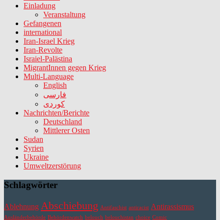
Einladung
Veranstaltung
Gefangenen
international
Iran-Israel Krieg
Iran-Revolte
Israiel-Palästina
MigrantInnen gegen Krieg
Multi-Language
English
فارسی
کوردی
Nachrichten/Berichte
Deutschland
Mittlerer Osten
Sudan
Syrien
Ukraine
Umweltzerstörung
Schlagwörter
Abschiebung
Ablehnung
Antirassismus
Antifaschist
antiracist
Ausländerbehörde
Behördenwatch
belouch
belouchistan
choice
Comic