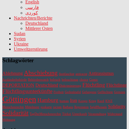
English
فارسی
کوردی
Nachrichten/Berichte
Deutschland
Mittlerer Osten
Sudan
Syrien
Ukraine
Umweltzerstörung
Schlagwörter
Abschiebung
Ablehnung
Antirassismus
Antifaschist
antiracist
Ausländerbehörde
Behördenwatch
belouch
belouchistan
choice
Comic
Flüchtling
DEPORTATION
Deutschland
Flüchtlinge
Diskriminierung
Flüchtlingsunterkünfte
Freiheit
Gedenktafel
Gefangene
Geflüchtete
Grenzen
Göttingen
Hamburg
Iran
human
Kongo
Krieg
Kurd
KWZ
Solidarity
Menschenrechte
Mittelmeer
poskarte
racism
Rathaus
Repression
SajidHussain
Solidarität
TagDerMenschenrechte
Türkei
Unterkunft
Veranstaltung
Widerstand
Wohnung