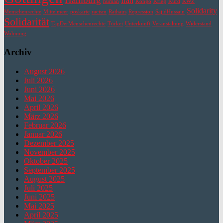
Iran
human
Kongo
Krieg
Kurd
KWZ
Solidarity
Menschenrechte
Mittelmeer
poskarte
racism
Rathaus
Repression
SajidHussain
Solidarität
TagDerMenschenrechte
Türkei
Unterkunft
Veranstaltung
Widerstand
Wohnung
Archiv
August 2026
Juli 2026
Juni 2026
Mai 2026
April 2026
März 2026
Februar 2026
Januar 2026
Dezember 2025
November 2025
Oktober 2025
September 2025
August 2025
Juli 2025
Juni 2025
Mai 2025
April 2025