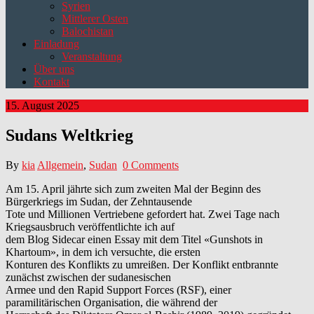
Syrien
Mittlerer Osten
Balochistan
Einladung
Veranstaltung
Über uns
Kontakt
15. August 2025
Sudans Weltkrieg
By
kia
Allgemein
,
Sudan
0 Comments
Am 15. April jährte sich zum zweiten Mal der Beginn des
Bürgerkriegs im Sudan, der Zehntausende
Tote und Millionen Vertriebene gefordert hat. Zwei Tage nach
Kriegsausbruch veröffentlichte ich auf
dem Blog Sidecar einen Essay mit dem Titel «Gunshots in
Khartoum», in dem ich versuchte, die ersten
Konturen des Konflikts zu umreißen. Der Konflikt entbrannte
zunächst zwischen der sudanesischen
Armee und den Rapid Support Forces (RSF), einer
paramilitärischen Organisation, die während der