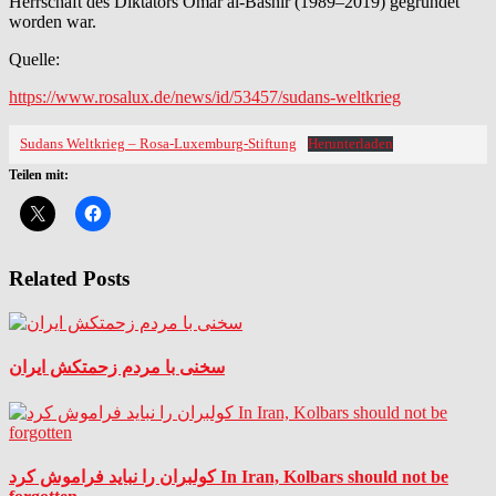
Herrschaft des Diktators Omar al-Bashir (1989–2019) gegründet
worden war.
Quelle:
https://www.rosalux.de/news/id/53457/sudans-weltkrieg
Sudans Weltkrieg – Rosa-Luxemburg-Stiftung
Herunterladen
Teilen mit:
Related Posts
سخنی با مردم زحمتکش ایران
کولبران را نباید فراموش کرد In Iran, Kolbars should not be