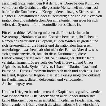
zerschlägt Gaza gegen den Rat der USA. Diese beiden Konflikte
verkörpern die Gefahr, die die gesamte Menschheit mit dem Tod
bedroht: die Zunahme von Kriegen, deren einziges Ziel es ist, den
Gegner zu destabilisieren oder zu zerstören; eine endlose Kette von
irrationalen und nihilistischen Ausschreitungen; ein jeder für sich
selbst, das Synonym für unkontrollierbares Chaos ist.
Für einen dritten Weltkrieg müssten die ProletarierInnen in
Westeuropa, Nordamerika und Ostasien bereit sein, ihr Leben im
Namen des Vaterlandes zu opfern, zu den Waffen zu greifen und
sich gegenseitig für die Flagge und die nationalen Interessen
umzubringen, was heute absolut nicht der Fall ist. Aber das, was
sich gerade entwickelt, braucht diese Zustimmung, diese
Einwickelung der Massen nicht. Seit Anfang der 2000er Jahre
versinken immer größere Teile der Welt in Gewalt und Chaos:
Afghanistan, Irak, Syrien, Libyen, Libanon, Ukraine, Israel und
Palästina… Dieses Geschwür breitet sich nach und nach aus, Land
für Land, Region für Region. Das ist die einzig mögliche Zukunft
im Kapitalismus, diesem dekadenten und verrottenden
Ausbeutungssystem.
Um den Krieg zu beenden, muss der Kapitalismus gestürzt werden
Was ist also zu tun? Die ArbeiterInnen aller Länder dürfen sich
keine Illusionen über einen angeblich möglichen Frieden machen,
über irgendeine Lösung durch die „internationale Gemeinschaft“,