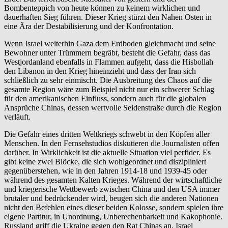
Bombenteppich von heute können zu keinem wirklichen und
dauerhaften Sieg führen. Dieser Krieg stürzt den Nahen Osten in
eine Ära der Destabilisierung und der Konfrontation.
Wenn Israel weiterhin Gaza dem Erdboden gleichmacht und seine
Bewohner unter Trümmern begräbt, besteht die Gefahr, dass das
Westjordanland ebenfalls in Flammen aufgeht, dass die Hisbollah
den Libanon in den Krieg hineinzieht und dass der Iran sich
schließlich zu sehr einmischt. Die Ausbreitung des Chaos auf die
gesamte Region wäre zum Beispiel nicht nur ein schwerer Schlag
für den amerikanischen Einfluss, sondern auch für die globalen
Ansprüche Chinas, dessen wertvolle Seidenstraße durch die Region
verläuft.
Die Gefahr eines dritten Weltkriegs schwebt in den Köpfen aller
Menschen. In den Fernsehstudios diskutieren die Journalisten offen
darüber. In Wirklichkeit ist die aktuelle Situation viel perfider. Es
gibt keine zwei Blöcke, die sich wohlgeordnet und diszipliniert
gegenüberstehen, wie in den Jahren 1914-18 und 1939-45 oder
während des gesamten Kalten Krieges. Während der wirtschaftliche
und kriegerische Wettbewerb zwischen China und den USA immer
brutaler und bedrückender wird, beugen sich die anderen Nationen
nicht den Befehlen eines dieser beiden Kolosse, sondern spielen ihre
eigene Partitur, in Unordnung, Unberechenbarkeit und Kakophonie.
Russland griff die Ukraine gegen den Rat Chinas an. Israel