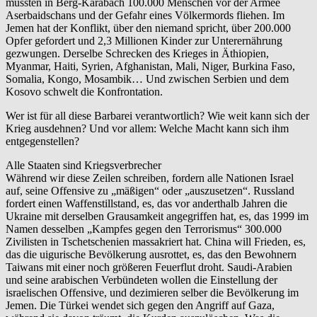
mussten in Berg-Karabach 100.000 Menschen vor der Armee
Aserbaidschans und der Gefahr eines Völkermords fliehen. Im
Jemen hat der Konflikt, über den niemand spricht, über 200.000
Opfer gefordert und 2,3 Millionen Kinder zur Unterernährung
gezwungen. Derselbe Schrecken des Krieges in Äthiopien,
Myanmar, Haiti, Syrien, Afghanistan, Mali, Niger, Burkina Faso,
Somalia, Kongo, Mosambik… Und zwischen Serbien und dem
Kosovo schwelt die Konfrontation.
Wer ist für all diese Barbarei verantwortlich? Wie weit kann sich der
Krieg ausdehnen? Und vor allem: Welche Macht kann sich ihm
entgegenstellen?
Alle Staaten sind Kriegsverbrecher
Während wir diese Zeilen schreiben, fordern alle Nationen Israel
auf, seine Offensive zu „mäßigen“ oder „auszusetzen“. Russland
fordert einen Waffenstillstand, es, das vor anderthalb Jahren die
Ukraine mit derselben Grausamkeit angegriffen hat, es, das 1999 im
Namen desselben „Kampfes gegen den Terrorismus“ 300.000
Zivilisten in Tschetschenien massakriert hat. China will Frieden, es,
das die uigurische Bevölkerung ausrottet, es, das den Bewohnern
Taiwans mit einer noch größeren Feuerflut droht. Saudi-Arabien
und seine arabischen Verbündeten wollen die Einstellung der
israelischen Offensive, und dezimieren selber die Bevölkerung im
Jemen. Die Türkei wendet sich gegen den Angriff auf Gaza,