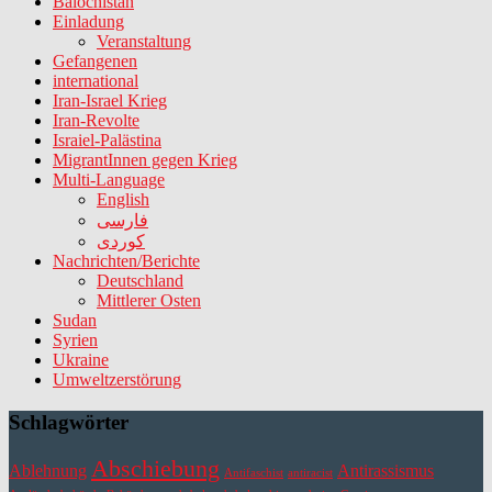
Balochistan
Einladung
Veranstaltung
Gefangenen
international
Iran-Israel Krieg
Iran-Revolte
Israiel-Palästina
MigrantInnen gegen Krieg
Multi-Language
English
فارسی
کوردی
Nachrichten/Berichte
Deutschland
Mittlerer Osten
Sudan
Syrien
Ukraine
Umweltzerstörung
Schlagwörter
Abschiebung
Ablehnung
Antirassismus
Antifaschist
antiracist