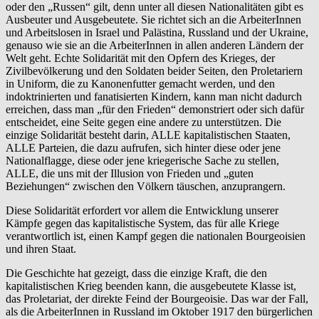
oder den „Russen“ gilt, denn unter all diesen Nationalitäten gibt es
Ausbeuter und Ausgebeutete. Sie richtet sich an die ArbeiterInnen
und Arbeitslosen in Israel und Palästina, Russland und der Ukraine,
genauso wie sie an die ArbeiterInnen in allen anderen Ländern der
Welt geht. Echte Solidarität mit den Opfern des Krieges, der
Zivilbevölkerung und den Soldaten beider Seiten, den Proletariern
in Uniform, die zu Kanonenfutter gemacht werden, und den
indoktrinierten und fanatisierten Kindern, kann man nicht dadurch
erreichen, dass man „für den Frieden“ demonstriert oder sich dafür
entscheidet, eine Seite gegen eine andere zu unterstützen. Die
einzige Solidarität besteht darin, ALLE kapitalistischen Staaten,
ALLE Parteien, die dazu aufrufen, sich hinter diese oder jene
Nationalflagge, diese oder jene kriegerische Sache zu stellen,
ALLE, die uns mit der Illusion von Frieden und „guten
Beziehungen“ zwischen den Völkern täuschen, anzuprangern.
Diese Solidarität erfordert vor allem die Entwicklung unserer
Kämpfe gegen das kapitalistische System, das für alle Kriege
verantwortlich ist, einen Kampf gegen die nationalen Bourgeoisien
und ihren Staat.
Die Geschichte hat gezeigt, dass die einzige Kraft, die den
kapitalistischen Krieg beenden kann, die ausgebeutete Klasse ist,
das Proletariat, der direkte Feind der Bourgeoisie. Das war der Fall,
als die ArbeiterInnen in Russland im Oktober 1917 den bürgerlichen