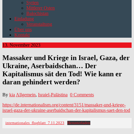
Syrien
Mittlerer Osten
Balochistan
Einladung
Veranstaltung
Über uns
Kontakt
13. November 2023
Massaker und Kriege in Israel, Gaza, der
Ukraine, Aserbaidschan… Der
Kapitalismus sät den Tod! Wie kann er
daran gehindert werden?
By
kia
Allgemein
,
Israiel-Palästina
0 Comments
https://de.internationalism.org/content/3151/massaker-und-kriege-
israel-gaza-der-ukraine-aserbaidschan-der-kapitalismus-saet-den-tod
internationales_flugblatt_7.11.2023
Herunterladen