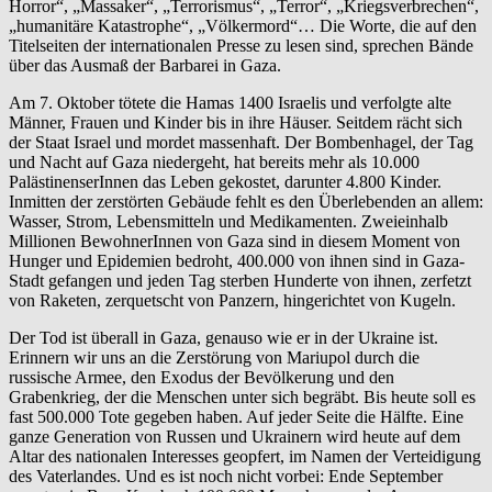
Horror“, „Massaker“, „Terrorismus“, „Terror“, „Kriegsverbrechen“,
„humanitäre Katastrophe“, „Völkermord“… Die Worte, die auf den
Titelseiten der internationalen Presse zu lesen sind, sprechen Bände
über das Ausmaß der Barbarei in Gaza.
Am 7. Oktober tötete die Hamas 1400 Israelis und verfolgte alte
Männer, Frauen und Kinder bis in ihre Häuser. Seitdem rächt sich
der Staat Israel und mordet massenhaft. Der Bombenhagel, der Tag
und Nacht auf Gaza niedergeht, hat bereits mehr als 10.000
PalästinenserInnen das Leben gekostet, darunter 4.800 Kinder.
Inmitten der zerstörten Gebäude fehlt es den Überlebenden an allem:
Wasser, Strom, Lebensmitteln und Medikamenten. Zweieinhalb
Millionen BewohnerInnen von Gaza sind in diesem Moment von
Hunger und Epidemien bedroht, 400.000 von ihnen sind in Gaza-
Stadt gefangen und jeden Tag sterben Hunderte von ihnen, zerfetzt
von Raketen, zerquetscht von Panzern, hingerichtet von Kugeln.
Der Tod ist überall in Gaza, genauso wie er in der Ukraine ist.
Erinnern wir uns an die Zerstörung von Mariupol durch die
russische Armee, den Exodus der Bevölkerung und den
Grabenkrieg, der die Menschen unter sich begräbt. Bis heute soll es
fast 500.000 Tote gegeben haben. Auf jeder Seite die Hälfte. Eine
ganze Generation von Russen und Ukrainern wird heute auf dem
Altar des nationalen Interesses geopfert, im Namen der Verteidigung
des Vaterlandes. Und es ist noch nicht vorbei: Ende September