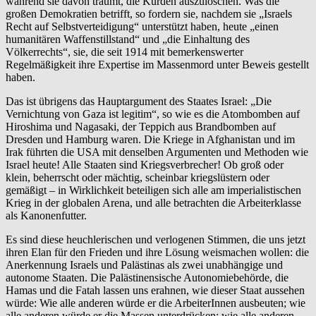
während sie davon träumt, die Kurden auszulöschen. Was die
großen Demokratien betrifft, so fordern sie, nachdem sie „Israels
Recht auf Selbstverteidigung“ unterstützt haben, heute „einen
humanitären Waffenstillstand“ und „die Einhaltung des
Völkerrechts“, sie, die seit 1914 mit bemerkenswerter
Regelmäßigkeit ihre Expertise im Massenmord unter Beweis gestellt
haben.
Das ist übrigens das Hauptargument des Staates Israel: „Die
Vernichtung von Gaza ist legitim“, so wie es die Atombomben auf
Hiroshima und Nagasaki, der Teppich aus Brandbomben auf
Dresden und Hamburg waren. Die Kriege in Afghanistan und im
Irak führten die USA mit denselben Argumenten und Methoden wie
Israel heute! Alle Staaten sind Kriegsverbrecher! Ob groß oder
klein, beherrscht oder mächtig, scheinbar kriegslüstern oder
gemäßigt – in Wirklichkeit beteiligen sich alle am imperialistischen
Krieg in der globalen Arena, und alle betrachten die Arbeiterklasse
als Kanonenfutter.
Es sind diese heuchlerischen und verlogenen Stimmen, die uns jetzt
ihren Elan für den Frieden und ihre Lösung weismachen wollen: die
Anerkennung Israels und Palästinas als zwei unabhängige und
autonome Staaten. Die Palästinensische Autonomiebehörde, die
Hamas und die Fatah lassen uns erahnen, wie dieser Staat aussehen
würde: Wie alle anderen würde er die ArbeiterInnen ausbeuten; wie
alle anderen würde er die Massen unterdrücken; wie alle anderen