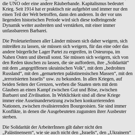
die UNO oder eine andere Räuberbande. Kapitalismus bedeutet
Krieg. Seit 1914 hat er praktisch nie aufgehört und immer nur den
einen Teil der Welt betroffen, dann den anderen. In der vor uns
liegenden historischen Periode wird sich diese todbringende
Dynamik weiter ausbreiten und verstärken, mit einer immer
unfassbareren Barbarei.
Die ProletarierInnen aller Länder müssen sich daher weigern, sich
mitreißen zu lassen, sie müssen sich weigern, für das eine oder das
andere bürgerliche Lager Partei zu ergreifen, in Osteuropa, im
Nahen Osten und überall sonst. Sie müssen sich weigern, sich von
den Reden täuschen zu lassen, die sie auffordern, ihre „Solidarität“
mit dem „angegriffenen ukrainischen Volk“, mit dem „bedrohten
Russland“, mit den „gemarterten palästinensischen Massen“, mit den
„terrorisierten Israelis“ usw. zu bekunden. In allen Kriegen, auf
beiden Seiten der Grenzen, werben die Staaten stets mit dem
Glauben an einen Kampf zwischen Gut und Böse, zwischen
Barbarei und Zivilisation. In Wirklichkeit sind all diese Kriege
immer eine Auseinandersetzung zwischen konkurrierenden
Nationen, zwischen rivalisierenden Bourgeoisien. Sie sind immer
Konflikte, in denen die Ausgebeuteten zugunsten ihrer Ausbeuter
sterben.
Die Solidarität der ArbeiterInnen gilt daher nicht den
„Palästinensern“, wie sie auch nicht den „Israelis“, den „Ukrainern“