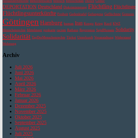
Ausländerbehörde
Behördenwatch
belouch
belouchistan
choice
Comic
Flüchtling
DEPORTATION
Deutschland
Flüchtlinge
Diskriminierung
Flüchtlingsunterkünfte
Freiheit
Gedenktafel
Gefangene
Geflüchtete
Grenzen
Göttingen
Hamburg
Iran
human
Kongo
Krieg
Kurd
KWZ
Solidarity
Menschenrechte
Mittelmeer
poskarte
racism
Rathaus
Repression
SajidHussain
Solidarität
TagDerMenschenrechte
Türkei
Unterkunft
Veranstaltung
Widerstand
Wohnung
Archiv
Juli 2026
Juni 2026
Mai 2026
April 2026
März 2026
Februar 2026
Januar 2026
Dezember 2025
November 2025
Oktober 2025
September 2025
August 2025
Juli 2025