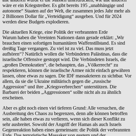
wäre er ein Kriegstreiber. Es gibt bereits 195 „unabhängige und
autonome“ Staaten auf der Welt, die zusammen jedes Jahr mehr als
2 Billionen Dollar für „Verteidigung“ ausgeben. Und für 2024
werden diese Budgets explodieren.
Die aktuellen Kriege, eine Politik der verbrannten Erde
Warum haben die Vereinten Nationen dann gerade erklärt: „Wir
brauchen einen sofortigen humanitären Waffenstillstand. Es sind
dreißig Tage vergangen. Zu viel ist zu viel. Das muss jetzt
aufhören“? Natürlich wollen die Verbündeten Palästinas, dass die
israelische Offensive gestoppt wird. Die Verbündeten Israels, die
„großen Demokratien“, die behaupten, das „Völkerrecht“ zu
respektieren, können die israelische Armee nicht einfach gewähren
lassen, ohne etwas zu sagen. Die IDF massakrieren zu sichtbar. Vor
allem, da sie die Ukraine militärisch gegen die „russische
Aggression“ und ihre „Kriegsverbrechen“ unterstützen. Die
Barbarei der beiden „Aggressionen“ sollte nicht als zu ähnlich
erscheinen.
Aber es gibt noch einen viel tieferen Grund: Alle versuchen, die
Ausbreitung des Chaos zu begrenzen, denn alle können betroffen
sein, alle haben etwas zu verlieren, wenn sich dieser Konflikt zu
sehr ausbreitet. Sowohl der Angriff der Hamas als auch Israels
Gegenreaktion haben eines gemeinsam: die Politik der verbrannten
Erde. Das terroristische Massaker von gestern und der