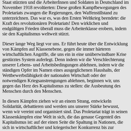
Staat stürzten und die ArbeiterInnen und Soldaten in Deutschland im
November 1918 revoltierten: Diese großen Kampfbewegungen des
Proletariats zwangen die Regierungen, den Waffenstillstand zu
unterzeichnen. Das war es, was den Ersten Weltkrieg beendete: die
Kraft des revolutionären Proletariats! Den wirklichen und
endgültigen Frieden überall muss die Arbeiterklasse erobern, indem
sie den Kapitalismus weltweit stürzt.
Dieser lange Weg liegt vor uns. Er führt heute über die Entwicklung
von Kämpfen auf Klassenebene, gegen die immer härteren
wirtschaftlichen Angriffe, die uns ein in eine unüberwindbare Krise
gestürztes System auferlegt. Denn indem wir die Verschlechterung
unserer Lebens- und Arbeitsbedingungen ablehnen, indem wir die
ständigen Opfer im Namen eines ausgeglichenen Haushalts, der
Wettbewerbsfähigkeit der nationalen Wirtschaft oder der
notwendigen Kriegsanstrengungen ablehnen, beginnen wir, uns
gegen das Herz des Kapitalismus zu stellen: die Ausbeutung des
Menschen durch den Menschen.
In diesen Kämpfen ziehen wir an einem Strang, entwickeln
Solidarität, debattieren und werden uns unserer Stärke bewusst,
wenn wir vereint und organisiert sind. Das Proletariat trägt in seinen
Klassenkämpfen eine Welt in sich, die das genaue Gegenteil des
Kapitalismus ist: auf der einen Seite die Spaltung in Nationen, die
sich in wirtschaftlicher und kriegerischer Konkurrenz bis zur