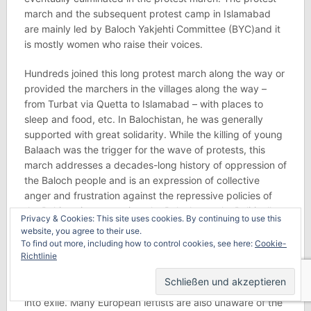
march and the subsequent protest camp in Islamabad
are mainly led by Baloch Yakjehti Committee (BYC)and it
is mostly women who raise their voices.
Hundreds joined this long protest march along the way or
provided the marchers in the villages along the way –
from Turbat via Quetta to Islamabad – with places to
sleep and food, etc. In Balochistan, he was generally
supported with great solidarity. While the killing of young
Balaach was the trigger for the wave of protests, this
march addresses a decades-long history of oppression of
the Baloch people and is an expression of collective
anger and frustration against the repressive policies of
the Pakistani state against the Baloch people. Politically
Privacy & Cookies: This site uses cookies. By continuing to use this
active people in particular are confronted with violence
website, you agree to their use.
on a daily basis: Repression, torture, thousands have
To find out more, including how to control cookies, see here:
Cookie-
already disappeared/have been abducted or murdered;
Richtlinie
their families experience collective punishment at the
hands of the Pakistani army. All this forces many people
into exile. Many European leftists are also unaware of the