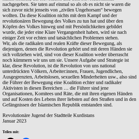
nachgegeben. Sie taten auf einmal so als ob es nicht sie waren die
sich zuvor nicht jenseits von „zivilen Ungehorsam“ bewegen
wollten. Da diese Koalition nichts mit dem Kampf und der
revolutionären Bewegung des Volkes zu tun hat und über den
Köpfen des Volkes hinweg und mit Persönlichkeiten gebildet
wurde, die jeder eine Klare Vergangenheit haben, wird sie nach
einiger Zeit vor echten und tatsächlichen Problemen stehen.
Wir, als die radikalen und realen Kräfte dieser Bewegung, als
diejenigen, denen die Revolution gehört und mit deren Händen sie
sich vollziehen wird, sind von dieser Koalition weder überrascht
noch kümmern wir uns um sie. Unsere Aufgabe und Strategie ist
klar, diese Revolution, ist die Revolution von uns national
unterdrückten Völkern, Arbeiter:innen, Frauen, Jugendlichen,
Ausgegrenzten, Arbeitslosen, sexuellen Minderheiten usw., also sind
die Führer der Bewegung eine Koalition echter und radikaler
Aktivisten in diesen Bereichen … die Führer sind jene
Organisationen, Komitees und Räte, die mit ihren eigenen Händen
und auf Kosten des Lebens ihrer liebsten auf den Straßen und in den
Gefängnissen der Islamischen Republik entstanden sind.
Revolutionäre Jugend der Stadtteile Kurdistans
Januar 2023
Teilen mit: