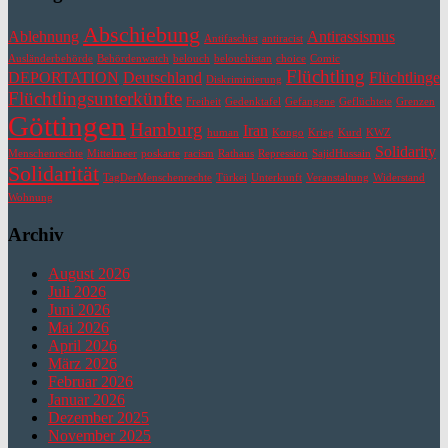
Abschiebung
Ablehnung
Antirassismus
Antifaschist
antiracist
Ausländerbehörde
Behördenwatch
belouch
belouchistan
choice
Comic
Flüchtling
DEPORTATION
Deutschland
Flüchtlinge
Diskriminierung
Flüchtlingsunterkünfte
Freiheit
Gedenktafel
Gefangene
Geflüchtete
Grenzen
Göttingen
Hamburg
Iran
human
Kongo
Krieg
Kurd
KWZ
Solidarity
Menschenrechte
Mittelmeer
poskarte
racism
Rathaus
Repression
SajidHussain
Solidarität
TagDerMenschenrechte
Türkei
Unterkunft
Veranstaltung
Widerstand
Wohnung
Archiv
August 2026
Juli 2026
Juni 2026
Mai 2026
April 2026
März 2026
Februar 2026
Januar 2026
Dezember 2025
November 2025