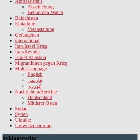
Antirassismus
Abschiebung
Behoerden-Watch
Balochistan
Einladung
Veranstaltung
Gefangenen
international
Iran-Israel Krieg
Iran-Revolte
Israiel-Palästina
MigrantInnen gegen Krieg
Multi-Language
English
فارسی
کوردی
Nachrichten/Berichte
Deutschland
Mittlerer Osten
Sudan
Syrien
Ukraine
Umweltzerstörung
Schlagwörter