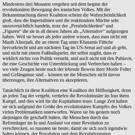
Mindestens drei Monaten vergehen seit dem beginn der
revolutionären Bewegung des iranischen Volkes. Mit der
Bekanntmachung dieser Koalition scheint die Wahrscheinlichkeit
groß, dass die Imperialisten und die reaktionären Mächte sehr
unzuversichtlich handeln, trotz der „Persönlichkeiten“ und
„Figuren“ die sie in all diesen Jahren als „Alternative“ aufgezogen
haben. Weil sie besser als jeder andere wissen, dass man nicht mit
Masih Alinejadi, die an einem Tag unter Khatamis Fittiche
hervorkriecht und am nächsten Tag im US-Senat auf und ab geht,
und nicht mit einem Fußballspieler, der selbst zugibt, dass er
wirklich nichts von Politik versteht, und auch nicht mit den Pahlavis,
die eine Geschichte von Unterdrückung und Verbrechen haben –
wo viele Zeugen heute noch der lebende Beweis ihrer Morde Folter
und Gefängnisse sind – können sie die Menschen nicht davon
überzeugen, ihre Alternativen zu akzeptieren.
Tatsächlich ist diese Koalition eine Koalition der Hilflosigkeit, denn
an jeden Tag der vergeht, vertiefen die Revolutionäre im Iran ihren
Kampf, und dies wird für die Kapitalisten teuer. Lange Zeit haben
sie sich aufgrund der Größe des revolutionären Kampfes des Volkes
vielen Problematiken unterworfen. Waren sie bis gestern noch
diejenigen die geschafft hatten, die Menschen durch das
Reformlager im In und Ausland vor einer Revolution zu
verschrecken, so mussten sie heute, damit sie sich noch irgendwie
halten können, der Revolution und dem Revolutionismus