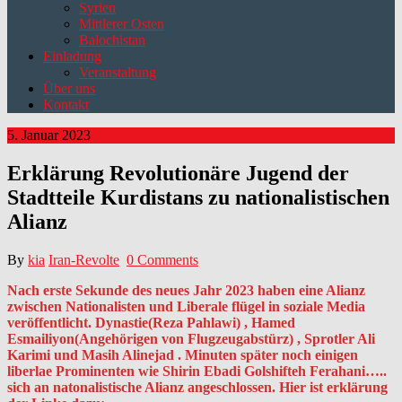
Syrien
Mittlerer Osten
Balochistan
Einladung
Veranstaltung
Über uns
Kontakt
5. Januar 2023
Erklärung Revolutionäre Jugend der
Stadtteile Kurdistans zu nationalistischen
Alianz
By
kia
Iran-Revolte
0 Comments
Nach erste Sekunde des neues Jahr 2023 haben eine Alianz
zwischen Nationalisten und Liberale flügel in soziale Media
veröffentlicht. Dynastie(Reza Pahlawi) , Hamed
Esmailiyon(Angehörigen von Flugzeugabstürz) , Sprotler Ali
Karimi und Masih Alinejad . Minuten später noch einigen
liberlae Prominenten wie Shirin Ebadi Golshifteh Ferahani…..
sich an natonalistische Alianz angeschlossen. Hier ist erklärung