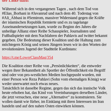
der Linke dazu:
Während sich in den vergangenen Tagen , nach dem Tod von
#Elias_Borhani in #Javanrud und nach dem 40. Todestag von
#Ali_Abbasi in #Semirom, massiver Widerstand gegen die Kräfte
der islamischen Republik formierte und es zu tagelange
Auseinandersetzungen kam, wurde zu Beginn des Jahres die
unheilige Allianz einer Reihe Schauspieler, Journalisten und
Fußballspieler mit dem Nachfahren der Pahlavis auf twitter bekannt
gegeben. Die Bedeutung dieser Koalition und die Haltung zum
möchtegern König und seinen Jüngern lesen wir in den Worten der
revolutionären Jugend der Stadtteile Kurdistans:
https://t.me/LowerClassMag/354
Die Koalition einer Reihe von „Persönlichkeiten“, die entweder
wegen ihrer Bekanntheit als Sportler der Öffentlichkeit ein Begriff
sind oder von pro-westlichen Medien hochgepusht wurden, mit
einer Person wie Reza Pahlavi (Sohn vom ehemaligen König) war
weder unerwartet noch etwas neues.
Tatsächlich ist dasselbe Regime, gegen das sich das iranische Volk
heute erhoben hat, das Kind von Vereinbarungen derselben Länder,
die jetzt versuchen, eine neue „Alternative“ zu konstruieren. Sie
wollen damit wie fürher, im Einklang mit ihren Interessen im Iran
handeln und auf den nahen Osten einwirken können.