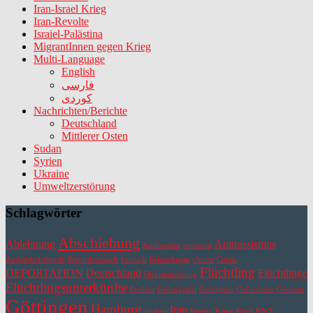
Iran-Israel Krieg
Iran-Revolte
Israiel-Palästina
MigrantInnen gegen Krieg
Multi-Language
English
فارسی
کوردی
Nachrichten/Berichte
Deutschland
Mittlerer Osten
Sudan
Syrien
Ukraine
Umweltzerstörung
Schlagwörter
Abschiebung
Ablehnung
Antirassismus
Antifaschist
antiracist
Ausländerbehörde
Behördenwatch
belouch
belouchistan
choice
Comic
Flüchtling
DEPORTATION
Deutschland
Flüchtlinge
Diskriminierung
Flüchtlingsunterkünfte
Freiheit
Gedenktafel
Gefangene
Geflüchtete
Grenzen
Göttingen
Hamburg
Iran
human
Kongo
Krieg
Kurd
KWZ