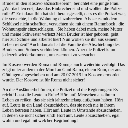
Bruder in den Kosovo abzuschieben!“, berichtet eine junge Frau.
„Wir dachten erst, dass das Einbrecher sind und wollten die Polizei
rufen!“ Erst daraufhin hat sich herausgestellt, dass es die Polizei war,
die versuchte, in die Wohnung einzubrechen. Als sie es mit dem
Schlüssel nicht schafften, versuchten sie mit einem Rammbock , die
Wohnungstür einzuschlagen. „Sie haben dabei mich, meine Mutter
und meine Schwester verletzt Mein Bruder ist hier geboren, geht
hier zur Schule und arbeitet hier! Nun wollen sie ihn aus seinem
Leben reißen!“Auch damals hat die Familie die Abschiebung des
Bruders und Sohnes verhindern können. Aber die Polizei kann
jederzeit wiederkommen, um es erneut zu versuchen.
Im Kosovo werden Roma und Romnja auch weiterhin verfolgt. Das
zeigt unter anderem der Mord an Gani Rama, einem Rom, der aus
Göttingen abgeschoben und am 20.07.2019 im Kosovo ermordet
wurde. Der Kosovo ist für Roma nicht sicher!
An die Ausländerbehörden, die Polizei und die Regierungen: Es
reicht! Lasst die Leute in Ruhe! Hört auf, Menschen aus ihrem
Leben zu reißen, das sie sich jahrzehntelang aufgebaut haben. Hört
auf, Leute in ein Land abzuschieben, das sie noch nie in ihrem
Leben betreten haben. Hört auf, Leute in Umstände abzuschieben,
in denen sie nicht sicher sind! Hört auf, Leute abzuschieben, egal
wohin und egal mit welcher Begründung!