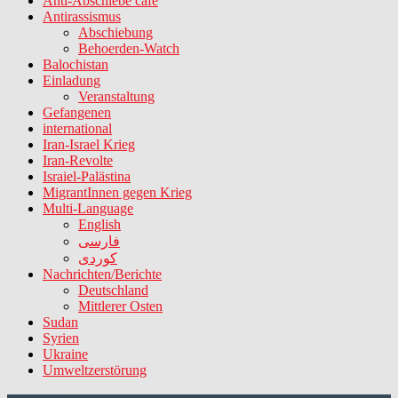
Anti-Abschiebe cafe
Antirassismus
Abschiebung
Behoerden-Watch
Balochistan
Einladung
Veranstaltung
Gefangenen
international
Iran-Israel Krieg
Iran-Revolte
Israiel-Palästina
MigrantInnen gegen Krieg
Multi-Language
English
فارسی
کوردی
Nachrichten/Berichte
Deutschland
Mittlerer Osten
Sudan
Syrien
Ukraine
Umweltzerstörung