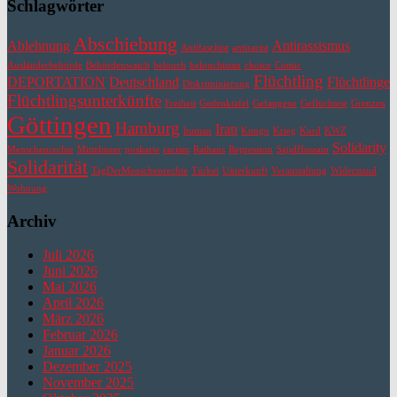
Schlagwörter
Abschiebung
Ablehnung
Antirassismus
Antifaschist
antiracist
Ausländerbehörde
Behördenwatch
belouch
belouchistan
choice
Comic
Flüchtling
DEPORTATION
Deutschland
Flüchtlinge
Diskriminierung
Flüchtlingsunterkünfte
Freiheit
Gedenktafel
Gefangene
Geflüchtete
Grenzen
Göttingen
Hamburg
Iran
human
Kongo
Krieg
Kurd
KWZ
Solidarity
Menschenrechte
Mittelmeer
poskarte
racism
Rathaus
Repression
SajidHussain
Solidarität
TagDerMenschenrechte
Türkei
Unterkunft
Veranstaltung
Widerstand
Wohnung
Archiv
Juli 2026
Juni 2026
Mai 2026
April 2026
März 2026
Februar 2026
Januar 2026
Dezember 2025
November 2025