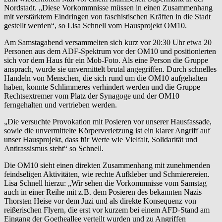
Nordstadt. „Diese Vorkommnisse müssen in einen Zusammenhang
mit verstärktem Eindringen von faschistischen Kräften in die Stadt
gestellt werden“, so Lisa Schnell vom Hausprojekt OM10.
Am Samstagabend versammelten sich kurz vor 20:30 Uhr etwa 20
Personen aus dem ADF-Spektrum vor der OM10 und positionierten
sich vor dem Haus für ein Mob-Foto. Als eine Person die Gruppe
ansprach, wurde sie unvermittelt brutal angegriffen. Durch schnelles
Handeln von Menschen, die sich rund um die OM10 aufgehalten
haben, konnte Schlimmeres verhindert werden und die Gruppe
Rechtsextremer vom Platz der Synagoge und der OM10
ferngehalten und vertrieben werden.
„Die versuchte Provokation mit Posieren vor unserer Hausfassade,
sowie die unvermittelte Körperverletzung ist ein klarer Angriff auf
unser Hausprojekt, dass für Werte wie Vielfalt, Solidarität und
Antirassismus steht“ so Schnell.
Die OM10 sieht einen direkten Zusammenhang mit zunehmenden
feindseligen Aktivitäten, wie rechte Aufkleber und Schmierereien.
Lisa Schnell hierzu: „Wir sehen die Vorkommnisse vom Samstag
auch in einer Reihe mit z.B. dem Posieren des bekannten Nazis
Thorsten Heise vor dem Juzi und als direkte Konsequenz von
reißerischen Flyern, die erst vor kurzem bei einem AFD-Stand am
Eingang der Goetheallee verteilt wurden und zu Angriffen