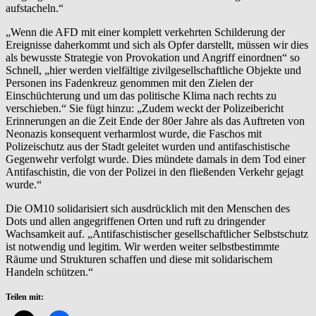
aufstacheln.“
„Wenn die AFD mit einer komplett verkehrten Schilderung der
Ereignisse daherkommt und sich als Opfer darstellt, müssen wir dies
als bewusste Strategie von Provokation und Angriff einordnen“ so
Schnell, „hier werden vielfältige zivilgesellschaftliche Objekte und
Personen ins Fadenkreuz genommen mit den Zielen der
Einschüchterung und um das politische Klima nach rechts zu
verschieben.“ Sie fügt hinzu: „Zudem weckt der Polizeibericht
Erinnerungen an die Zeit Ende der 80er Jahre als das Auftreten von
Neonazis konsequent verharmlost wurde, die Faschos mit
Polizeischutz aus der Stadt geleitet wurden und antifaschistische
Gegenwehr verfolgt wurde. Dies mündete damals in dem Tod einer
Antifaschistin, die von der Polizei in den fließenden Verkehr gejagt
wurde.“
Die OM10 solidarisiert sich ausdrücklich mit den Menschen des
Dots und allen angegriffenen Orten und ruft zu dringender
Wachsamkeit auf. „Antifaschistischer gesellschaftlicher Selbstschutz
ist notwendig und legitim. Wir werden weiter selbstbestimmte
Räume und Strukturen schaffen und diese mit solidarischem
Handeln schützen.“
Teilen mit: