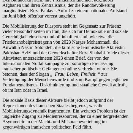
Afghanen und ihren Zentralismus, der die Randbevölkerung
marginalisiert. Reza Pahlavis Aufruf zu einem nationalen Aufstand
im Juni blieb offenbar vorerst ungehört.
Die Mobilisierung der Diaspora steht im Gegensatz zur Präsenz
vieler Persönlichkeiten im Iran, die sich für Demokratie und soziale
Gerechtigkeit einsetzen und oft inhaftiert sind, wie etwa die
Friedensnobelpreisträgerin von 2023 Narges Mohammadi, die
Anwältin Nasrin Sotoudeh, die kurdische feministische Aktivistin
Pakhshan Azizi und der Gewerkschafter Reza Shahabi. Viele dieser
Aktivisten unterzeichneten 2023 einen Brief, der von der
Internationalen Notfallkampagne zur sofortigen Freilassung
iranischer politischer Gefangener online verbreitet wurde. Sie
betonen, dass der Slogan
„
Frau, Leben, Freiheit
“
zur
Verteidigung der Menschenwürde und zum Kampf gegen jeglichen
Fundamentalismus, Diskriminierung und staatliche Gewalt aufruft,
ob im Iran oder in Israel.
Die soziale Basis dieser Akteure bleibt jedoch aufgrund der
Repressionen des iranischen Staates begrenzt, was die
Mobilisierungsdynamik fragmentiert. Ein weiteres Problem ist der
ungleiche Zugang zu Medienressourcen, der zu einer tiefgreifenden
Asymmetrie in der Macht- und Mitspracheverteilung im
gegenwärtigen iranischen politischen Feld führt.