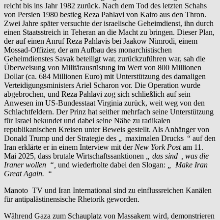
reicht bis ins Jahr 1982 zurück. Nach dem Tod des letzten Schahs
von Persien 1980 bestieg Reza Pahlavi von Kairo aus den Thron.
Zwei Jahre später versuchte der israelische Geheimdienst, ihn durch
einen Staatsstreich in Teheran an die Macht zu bringen. Dieser Plan,
der auf einen Anruf Reza Pahlavis bei Jaakow Nimrodi, einem
Mossad-Offizier, der am Aufbau des monarchistischen
Geheimdienstes Savak beteiligt war, zurückzuführen war, sah die
Überweisung von Militärausrüstung im Wert von 800 Millionen
Dollar (ca. 684 Millionen Euro) mit Unterstützung des damaligen
Verteidigungsministers Ariel Scharon vor. Die Operation wurde
abgebrochen, und Reza Pahlavi zog sich schließlich auf sein
Anwesen im US-Bundesstaat Virginia zurück, weit weg von den
Schlachtfeldern. Der Prinz hat seither mehrfach seine Unterstützung
für Israel bekundet und dabei seine Nähe zu radikalen
republikanischen Kreisen unter Beweis gestellt. Als Anhänger von
Donald Trump und der Strategie des „
maximalen Drucks
“ auf den
Iran erklärte er in einem Interview mit der
New York Post
am 11.
Mai 2025, dass brutale Wirtschaftssanktionen
„ das sind
, was die
Iraner wollen
“,
und wiederholte dabei den Slogan:
„
Make Iran
Great Again.
“
Manoto TV und Iran International sind zu einflussreichen Kanälen
für antipalästinensische Rhetorik geworden.
Während Gaza zum Schauplatz von Massakern wird, demonstrieren