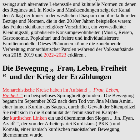
zwingt auch alternative Lebensstile und kulturelle Normen zu denen
des Regimes auf. In Koch- und Musiksendungen zeigt der Kanal
den Alltag der Iraner in der westlichen Diaspora und ihre kulturellen
Bezüge und Normen, die in den 2010er Jahren beispiellos waren:
das Fehlen sichtbarer religiöser Vorschriften, ein verwestlichter
Kleidungsstil, globalisierte Konsumgewohnheiten (Musik, Reisen,
Gastronomie, Popkultur) und freiere und individualisiertere
Familienmodelle. Dieses Phänomen könnte die zunehmende
Verbreitung monarchistischer Parolen während der Volksaufstände
von 2018, 2019 und
2022–2023
erklären .
Die Bewegung „
Frau, Leben, Freiheit
“
und der Krieg der Erzählungen
Monarchistische Kreise haben im Aufstand
„
Frau, Leben,
Freiheit
“
ein beispielloses Sprungbrett gefunden . Die Bewegung
begann im September 2022 nach dem Tod von Jina Mahsa Amini,
einer jungen Kurdin aus Saqqez, durch die Gewalt der Sittenpolizei.
Sie reiht sich in die Kontinuität der feministischen Kämpfe
der
kurdischen Linken
ein und übernimmt den Slogan „
Jin, Jîyan,
Azadî
“, der von der Arbeiterpartei Kurdistans ( PKK ) und
Komala, einer iranisch-kurdischen maoistischen Bewegung,
übernommen wurde.