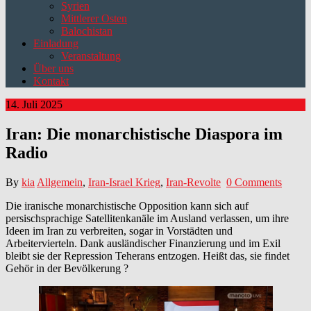
Syrien
Mittlerer Osten
Balochistan
Einladung
Veranstaltung
Über uns
Kontakt
14. Juli 2025
Iran: Die monarchistische Diaspora im
Radio
By
kia
Allgemein
,
Iran-Israel Krieg
,
Iran-Revolte
0 Comments
Die iranische monarchistische Opposition kann sich auf
persischsprachige Satellitenkanäle im Ausland verlassen, um ihre
Ideen im Iran zu verbreiten, sogar in Vorstädten und
Arbeitervierteln. Dank ausländischer Finanzierung und im Exil
bleibt sie der Repression Teherans entzogen. Heißt das, sie findet
Gehör in der Bevölkerung ?