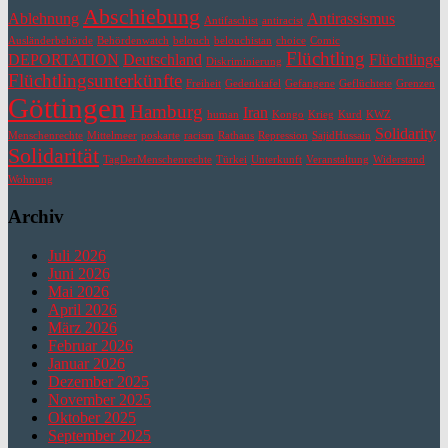
Abschiebung
Ablehnung
Antirassismus
Antifaschist
antiracist
Ausländerbehörde
Behördenwatch
belouch
belouchistan
choice
Comic
Flüchtling
DEPORTATION
Deutschland
Flüchtlinge
Diskriminierung
Flüchtlingsunterkünfte
Freiheit
Gedenktafel
Gefangene
Geflüchtete
Grenzen
Göttingen
Hamburg
Iran
human
Kongo
Krieg
Kurd
KWZ
Solidarity
Menschenrechte
Mittelmeer
poskarte
racism
Rathaus
Repression
SajidHussain
Solidarität
TagDerMenschenrechte
Türkei
Unterkunft
Veranstaltung
Widerstand
Wohnung
Archiv
Juli 2026
Juni 2026
Mai 2026
April 2026
März 2026
Februar 2026
Januar 2026
Dezember 2025
November 2025
Oktober 2025
September 2025