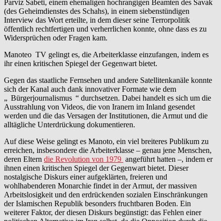
Parviz Sabeti, einem ehemaligen hochrangigen Beamten des Savak
(des Geheimdienstes des Schahs), in einem siebenstündigen
Interview das Wort erteilte, in dem dieser seine Terrorpolitik
öffentlich rechtfertigen und verherrlichen konnte, ohne dass es zu
Widersprüchen oder Fragen kam.
Manoteo TV gelingt es, die Arbeiterklasse einzufangen, indem es
ihr einen kritischen Spiegel der Gegenwart bietet.
Gegen das staatliche Fernsehen und andere Satellitenkanäle konnte
sich der Kanal auch dank innovativer Formate wie dem
„
Bürgerjournalismus
“ durchsetzen. Dabei handelt es sich um die
Ausstrahlung von Videos, die von Iranern im Inland gesendet
werden und die das Versagen der Institutionen, die Armut und die
alltägliche Unterdrückung dokumentieren.
Auf diese Weise gelingt es Manoto, ein viel breiteres Publikum zu
erreichen, insbesondere die Arbeiterklasse – genau jene Menschen,
deren Eltern
die Revolution von 1979
angeführt hatten –, indem er
ihnen einen kritischen Spiegel der Gegenwart bietet. Dieser
nostalgische Diskurs einer aufgeklärten, freieren und
wohlhabenderen Monarchie findet in der Armut, der massiven
Arbeitslosigkeit und den erdrückenden sozialen Einschränkungen
der Islamischen Republik besonders fruchtbaren Boden. Ein
weiterer Faktor, der diesen Diskurs begünstigt: das Fehlen einer