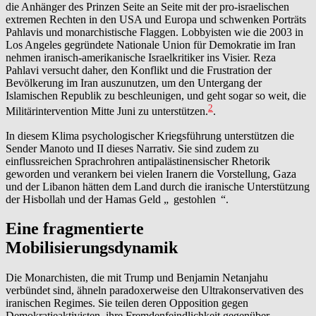
die Anhänger des Prinzen Seite an Seite mit der pro-israelischen
extremen Rechten in den USA und Europa und schwenken Porträts
Pahlavis und monarchistische Flaggen. Lobbyisten wie die 2003 in
Los Angeles gegründete Nationale Union für Demokratie im Iran
nehmen iranisch-amerikanische Israelkritiker ins Visier. Reza
Pahlavi versucht daher, den Konflikt und die Frustration der
Bevölkerung im Iran auszunutzen, um den Untergang der
Islamischen Republik zu beschleunigen, und geht sogar so weit, die
2
Militärintervention Mitte Juni zu unterstützen.
.
In diesem Klima psychologischer Kriegsführung unterstützen die
Sender Manoto und II dieses Narrativ. Sie sind zudem zu
einflussreichen Sprachrohren antipalästinensischer Rhetorik
geworden und verankern bei vielen Iranern die Vorstellung, Gaza
und der Libanon hätten dem Land durch die iranische Unterstützung
der Hisbollah und der Hamas Geld „
gestohlen
“.
Eine fragmentierte
Mobilisierungsdynamik
Die Monarchisten, die mit Trump und Benjamin Netanjahu
verbündet sind, ähneln paradoxerweise den Ultrakonservativen des
iranischen Regimes. Sie teilen deren Opposition gegen
Demokratieaktivisten, ihre Fremdenfeindlichkeit gegenüber