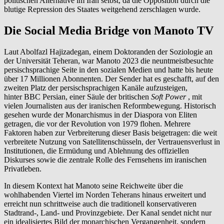
politischen Alternative im Iran selbst, da die Opposition durch die
blutige Repression des Staates weitgehend zerschlagen wurde.
Die Social Media Bridge von Manoto TV
Laut Abolfazl Hajizadegan, einem Doktoranden der Soziologie an
der Universität Teheran, war Manoto 2023 die neuntmeistbesuchte
persischsprachige Seite in den sozialen Medien und hatte bis heute
über 17 Millionen Abonnenten. Der Sender hat es geschafft, auf den
zweiten Platz der persischsprachigen Kanäle aufzusteigen,
hinter BBC Persian, einer Säule der britischen
Soft Power
, mit
vielen Journalisten aus der iranischen Reformbewegung. Historisch
gesehen wurde der Monarchismus in der Diaspora von Eliten
getragen, die vor der Revolution von 1979 flohen. Mehrere
Faktoren haben zur Verbreiterung dieser Basis beigetragen: die weit
verbreitete Nutzung von Satellitenschüsseln, der Vertrauensverlust in
Institutionen, die Ermüdung und Ablehnung des offiziellen
Diskurses sowie die zentrale Rolle des Fernsehens im iranischen
Privatleben.
In diesem Kontext hat Manoto seine Reichweite über die
wohlhabenden Viertel im Norden Teherans hinaus erweitert und
erreicht nun schrittweise auch die traditionell konservativeren
Stadtrand-, Land- und Provinzgebiete. Der Kanal sendet nicht nur
ein idealisiertes Bild der monarchischen Vergangenheit, sondern