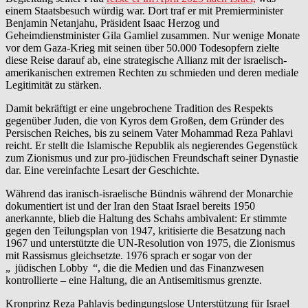
einem Staatsbesuch würdig war. Dort traf er mit Premierminister
Benjamin Netanjahu, Präsident Isaac Herzog und
Geheimdienstminister Gila Gamliel zusammen. Nur wenige Monate
vor dem Gaza-Krieg mit seinen über 50.000 Todesopfern zielte
diese Reise darauf ab, eine strategische Allianz mit der israelisch-
amerikanischen extremen Rechten zu schmieden und deren mediale
Legitimität zu stärken.
Damit bekräftigt er eine ungebrochene Tradition des Respekts
gegenüber Juden, die von Kyros dem Großen, dem Gründer des
Persischen Reiches, bis zu seinem Vater Mohammad Reza Pahlavi
reicht. Er stellt die Islamische Republik als negierendes Gegenstück
zum Zionismus und zur pro-jüdischen Freundschaft seiner Dynastie
dar. Eine vereinfachte Lesart der Geschichte.
Während das iranisch-israelische Bündnis während der Monarchie
dokumentiert ist und der Iran den Staat Israel bereits 1950
anerkannte, blieb die Haltung des Schahs ambivalent: Er stimmte
gegen den Teilungsplan von 1947, kritisierte die Besatzung nach
1967 und unterstützte die UN-Resolution von 1975, die Zionismus
mit Rassismus gleichsetzte. 1976 sprach er sogar von der
„
jüdischen Lobby
“, die die Medien und das Finanzwesen
kontrollierte – eine Haltung, die an Antisemitismus grenzte.
Kronprinz Reza Pahlavis bedingungslose Unterstützung für Israel