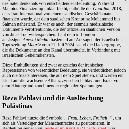
des Satellitenkanals von entscheidender Bedeutung. Während
Manotos Finanzierung unklar bleibt, enthüllte der
Guardian
2018,
dass Iran International von einem saudischen Geschäftsmann
finanziert wurde, der dem saudischen Kronprinz Mohammed bin
Salman nahestand. Er war es auch, der erstmals medizinische
Dokumente veröffentlichte, die der offiziellen staatlichen Version
von Jinas Tod widersprachen. Laut dem in London
ansässigen
Amwaj.Media,
basierend auf Aussagen der israelischen
Tageszeitung
Maariv
vom 11. Juli 2024, stand die Hackergruppe,
die die Dokumente an den Kanal übermittelte, in Verbindung mit
israelischen Geheimdiensten.
Diese Enthüllungen sind zwar angesichts der iranischen
Repressionen von wesentlicher Bedeutung, sie verdeutlichen jedoch
auch die Staatsinteressen, die auf dem Spiel stehen, und werfen ein
Licht auf die wachsende Allianz zwischen Pahlavi und Israel vor
dem Hintergrund zunehmender regionaler Spannungen.
Reza Pahlavi und die Auslöschung
Palästinas
Reza Pahlavi nutzte die Symbole
„
Frau, Leben, Freiheit
“
, um
sich als Verteidiger der Menschenrechte zu positionieren. In
Begleitung seiner Frau
reiste er im April 2023 nach Israel,
was