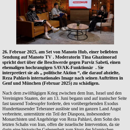
26. Februar 2025, am Set von Manoto Hub, einer beliebten
Sendung auf Manoto TV . Moderatorin Tina Ghazimorad
spricht dort über die Beschwerde gegen Parviz Sabeti, einen
ehemaligen hochrangigen SAVAK-Funktionär . Sie
interpretiert sie als „ politische Aktion “, die darauf abzielte,
Reza Pahlavis internationales Image nach seinen Auftritten in
Genf und München (Februar 2025) zu schädigen.
Nach dem zwölftägigen Krieg zwischen dem Iran, Israel und den
Vereinigten Staaten, der am 13. Juni begann und auf iranischer Seite
fast tausend Todesopfer forderte, den vorübergehenden Exodus
Hunderttausender Teheraner auslöste und im ganzen Land Angst
verbreitete, unterstützte ein Teil der Diaspora, insbesondere
Monarchisten und Angehörige von Reza Pahlavi, dem Sohn des
letzten Schahs von Iran, offen die israelische Intervention, da sie
darin eine historische Gelegenheit zum Sturz der Islamischen