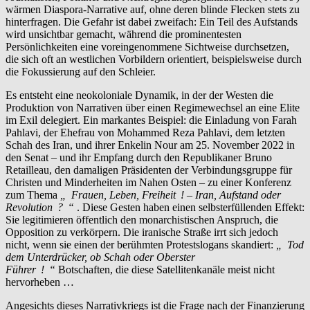
wärmen Diaspora-Narrative auf, ohne deren blinde Flecken stets zu
hinterfragen. Die Gefahr ist dabei zweifach: Ein Teil des Aufstands
wird unsichtbar gemacht, während die prominentesten
Persönlichkeiten eine voreingenommene Sichtweise durchsetzen,
die sich oft an westlichen Vorbildern orientiert, beispielsweise durch
die Fokussierung auf den Schleier.
Es entsteht eine neokoloniale Dynamik, in der der Westen die
Produktion von Narrativen über einen Regimewechsel an eine Elite
im Exil delegiert. Ein markantes Beispiel: die Einladung von Farah
Pahlavi, der Ehefrau von Mohammed Reza Pahlavi, dem letzten
Schah des Iran, und ihrer Enkelin Nour am 25. November 2022 in
den Senat – und ihr Empfang durch den Republikaner Bruno
Retailleau, den damaligen Präsidenten der Verbindungsgruppe für
Christen und Minderheiten im Nahen Osten – zu einer Konferenz
zum Thema
„
Frauen, Leben, Freiheit
! – Iran, Aufstand oder
Revolution
?
“
. Diese Gesten haben einen selbsterfüllenden Effekt:
Sie legitimieren öffentlich den monarchistischen Anspruch, die
Opposition zu verkörpern. Die iranische Straße irrt sich jedoch
nicht, wenn sie einen der berühmten Protestslogans skandiert:
„
Tod
dem Unterdrücker, ob Schah oder Oberster
Führer
!
“
Botschaften, die diese Satellitenkanäle meist nicht
hervorheben …
Angesichts dieses Narrativkriegs ist die Frage nach der Finanzierung