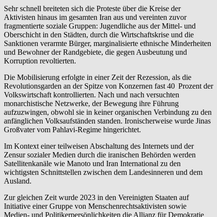
Sehr schnell breiteten sich die Proteste über die Kreise der
Aktivisten hinaus im gesamten Iran aus und vereinten zuvor
fragmentierte soziale Gruppen: Jugendliche aus der Mittel- und
Oberschicht in den Städten, durch die Wirtschaftskrise und die
Sanktionen verarmte Bürger, marginalisierte ethnische Minderheiten
und Bewohner der Randgebiete, die gegen Ausbeutung und
Korruption revoltierten.
Die Mobilisierung erfolgte in einer Zeit der Rezession, als die
Revolutionsgarden an der Spitze von Konzernen fast 40
Prozent der
Volkswirtschaft kontrollierten. Nach und nach versuchten
monarchistische Netzwerke, der Bewegung ihre Führung
aufzuzwingen, obwohl sie in keiner organischen Verbindung zu den
anfänglichen Volksaufständen standen. Ironischerweise wurde Jinas
Großvater vom Pahlavi-Regime hingerichtet.
Im Kontext einer teilweisen Abschaltung des Internets und der
Zensur sozialer Medien durch die iranischen Behörden werden
Satellitenkanäle wie Manoto und Iran International zu den
wichtigsten Schnittstellen zwischen dem Landesinneren und dem
Ausland.
Zur gleichen Zeit wurde 2023 in den Vereinigten Staaten auf
Initiative einer Gruppe von Menschenrechtsaktivisten sowie
Medien- und Politikerpersönlichkeiten die Allianz für Demokratie