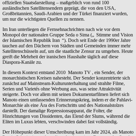
offiziellen Staatsdarstellung – maßgeblich von rund 100
ausländischen Satellitensendern geprägt, die von den USA,
Großbritannien, Saudi-Arabien und der Türkei finanziert wurden,
um nur die wichtigsten Quellen zu nennen.
Im Iran unterliegen die Fernsehnachrichten nach wie vor dem
Monopol der nationalen Gruppe Seda o Sima („
Stimme und Vision
der Islamischen Republik Iran
“). Doch seit Ende der 1990er Jahre
tauchen auf den Dächern von Städten und Gemeinden immer mehr
Satellitenschüsseln auf, um die staatliche Zensur zu umgehen. Heute
greift die Mehrheit der iranischen Haushalte täglich auf diese
Diaspora-Kanäle zu.
In diesem Kontext entstand 2010 Manoto TV , ein Sender, der
monarchistischen Kreisen nahesteht. Der Sender konzentrierte sich
zunächst auf Mainstream-Kulturunterhaltung und strahlte Filme,
Serien und Varietés ohne Werbung aus, was seine Attraktivität
steigerte. Doch vor allem mit seinen Dokumentarfilmen liefert sich
Manoto einen umfassenden Erinnerungskrieg, indem er die Pahlavi-
Monarchie als eine Ära des Fortschritts und des Nationalstolzes
darstellt. Der damalige Repressionsapparat, die Folter, die
Hinrichtungen von Dissidenten, das Elend der Slums, während die
Eliten im Luxus lebten, verschwinden dabei fast vollständig.
Der Höhepunkt dieser Umschreibung kam im Jahr 2024, als Manoto