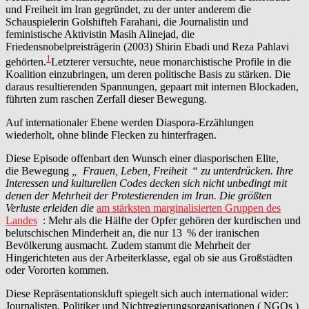
und Freiheit im Iran gegründet, zu der unter anderem die
Schauspielerin Golshifteh Farahani, die Journalistin und
feministische Aktivistin Masih Alinejad, die
Friedensnobelpreisträgerin (2003) Shirin Ebadi und Reza Pahlavi
1
gehörten.
Letzterer versuchte, neue monarchistische Profile in die
Koalition einzubringen, um deren politische Basis zu stärken. Die
daraus resultierenden Spannungen, gepaart mit internen Blockaden,
führten zum raschen Zerfall dieser Bewegung.
Auf internationaler Ebene werden Diaspora-Erzählungen
wiederholt, ohne blinde Flecken zu hinterfragen.
Diese Episode offenbart den Wunsch einer diasporischen Elite,
die Bewegung
„
Frauen, Leben, Freiheit
“ zu unterdrücken. Ihre
Interessen und kulturellen Codes decken sich nicht unbedingt mit
denen der Mehrheit der Protestierenden im Iran. Die größten
Verluste erleiden die
am stärksten marginalisierten Gruppen des
Landes
: Mehr als die Hälfte der Opfer gehören der kurdischen und
belutschischen Minderheit an, die nur 13
% der iranischen
Bevölkerung ausmacht. Zudem stammt die Mehrheit der
Hingerichteten aus der Arbeiterklasse, egal ob sie aus Großstädten
oder Vororten kommen.
Diese Repräsentationskluft spiegelt sich auch international wider:
Journalisten, Politiker und Nichtregierungsorganisationen ( NGOs )