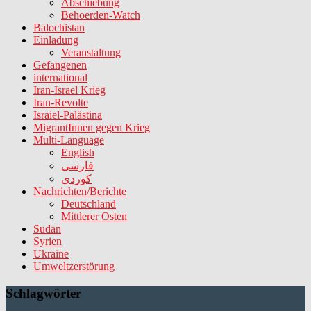
Abschiebung
Behoerden-Watch
Balochistan
Einladung
Veranstaltung
Gefangenen
international
Iran-Israel Krieg
Iran-Revolte
Israiel-Palästina
MigrantInnen gegen Krieg
Multi-Language
English
فارسی
کوردی
Nachrichten/Berichte
Deutschland
Mittlerer Osten
Sudan
Syrien
Ukraine
Umweltzerstörung
Schlagwörter