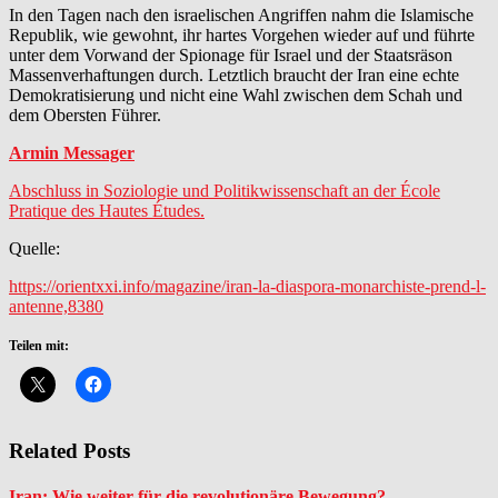
In den Tagen nach den israelischen Angriffen nahm die Islamische
Republik, wie gewohnt, ihr hartes Vorgehen wieder auf und führte
unter dem Vorwand der Spionage für Israel und der Staatsräson
Massenverhaftungen durch. Letztlich braucht der Iran eine echte
Demokratisierung und nicht eine Wahl zwischen dem Schah und
dem Obersten Führer.
Armin Messager
Abschluss in Soziologie und Politikwissenschaft an der École
Pratique des Hautes Études.
Quelle:
https://orientxxi.info/magazine/iran-la-diaspora-monarchiste-prend-l-
antenne,8380
Teilen mit:
Related Posts
Iran: Wie weiter für die revolutionäre Bewegung?