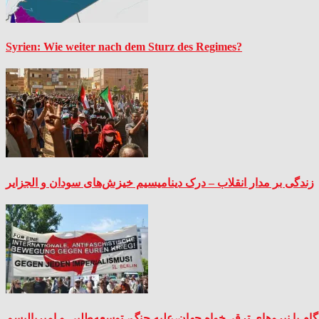
Syrien: Wie weiter nach dem Sturz des Regimes?
زندگی بر مدار انقلاب – درک دینامیسیم خیزش‌های سودان و الجزایر
ام با نیروهای ترقی‌خواه جهان،علیه جنگ، توسعه‌طلبی و امپریالیسم