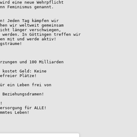
wird eine neue Wehrpflicht 
nn Feminismus genannt. 
n! Jeden Tag kämpfen wir 
hen wir weltweit gemeinsam 
icht länger verschwiegen, 
t werden. In Göttingen treffen wir 
en mit und werde aktiv! 
gsträume!  
rzungen und 100 Milliarden 
z kostet Geld: Keine 
efreier Plätze! 
ür ein Leben frei von 
 Beziehungsdramen!     
 
! 
versorgung für ALLE! 
mmtes Leben!