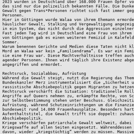
2023 wurden in Deutschland über 168.000 Frauen Opfer vo
das sind nur die polizeilich bekannten Fälle. Die Dunke
Gewalt gegen Trans*Personen richtet sich fast immer geg
Personen. 
Hier in Göttingen wurde Walaa von ihrem Ehemann ermorde
häuslicher Gewalt, Stalking und Vergewaltigung angezei
in ein System, das nicht durch die Aggression einzelner
Fast jeden Tag wird in Deutschland eine Frau von ihrem 
von Göttingen gab es einen weiteren Femizid in Kalefeld
Sommer. 
Warum benennen Gerichte und Medien diese Taten nicht kl
Mord an Walaa war kein „Familiendrama“. Es war ein Femi
sie eine Frau war. Diese Machtverhältnisse treffen auch
agender Personen. Ihnen wird täglich ihre Existenz abge
angegriffen und ermordet. 
Rechtsruck, Sozialabbau, Aufrüstung  
Während die Gewalt steigt, nutzt die Regierung das The
Bundeskanzler Merz instrumentalisiert die „Sicherheit u
rassistische Abschiebepolitik gegen Migranten zu hetzen
Rechtsruck verschärft die Situation: traditionelle Roll
Angriffe auf Queers nehmen zu, erkämpfte Rechte, von Sc
zur Selbstbestimmung stehen unter Beschuss. Gleichzeiti
Aufrüstung, während Schutzeinrichtungen um die Finanzie
bundesweit rund 14.000 Frauenhausplätze. Besonders hart
Aufenthaltstitel, die Gewalt trifft sie doppelt: zuhaus
Abschiebepolitik. 
Kriege verschärfen patriarchale Gewalt weltweit, dabei 
Kriegswaffe auf allen Seiten eingesetzt. Währenddessen 
davon, wieder „kriegstüchtig“ werden zu müssen. Massive