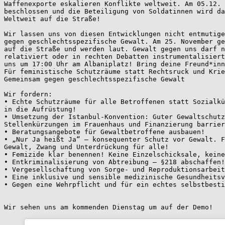
Waffenexporte eskalieren Konflikte weltweit. Am 05.12. 
beschlossen und die Beteiligung von Soldatinnen wird da
Weltweit auf die Straße! 
Wir lassen uns von diesen Entwicklungen nicht entmutige
gegen geschlechtsspezifische Gewalt. Am 25. November ge
auf die Straße und werden laut. Gewalt gegen uns darf n
relativiert oder in rechten Debatten instrumentalisier
uns um 17:00 Uhr am Albaniplatz! Bring deine Freund*inn
Für feministische Schutzräume statt Rechtsruck und Krie
Gemeinsam gegen geschlechtsspezifische Gewalt 
Wir fordern: 
• Echte Schutzräume für alle Betroffenen statt Sozialkü
in die Aufrüstung! 
• Umsetzung der Istanbul-Konvention: Guter Gewaltschut
Stellenkürzungen im Frauenhaus und Finanzierung barrier
• Beratungsangebote für Gewaltbetroffene ausbauen! 
• „Nur Ja heißt Ja“ – konsequenter Schutz vor Gewalt. F
Gewalt, Zwang und Unterdrückung für alle! 
• Femizide klar benennen! Keine Einzelschicksale, keine
• Entkriminalisierung von Abtreibung – §218 abschaffen!
• Vergesellschaftung von Sorge- und Reproduktionsarbeit
• Eine inklusive und sensible medizinische Gesundheits
• Gegen eine Wehrpflicht und für ein echtes selbstbesti
Wir sehen uns am kommenden Dienstag um auf der Demo!