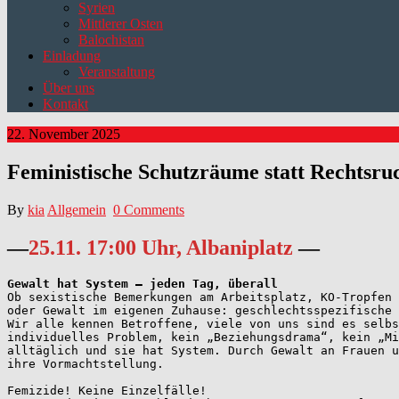
Syrien
Mittlerer Osten
Balochistan
Einladung
Veranstaltung
Über uns
Kontakt
22. November 2025
Feministische Schutzräume statt Rechtsru
By
kia
Allgemein
0 Comments
—
25.11. 17:00 Uhr, Albaniplatz
—
Gewalt hat System – jeden Tag, überall
Ob sexistische Bemerkungen am Arbeitsplatz, KO-Tropfen 
oder Gewalt im eigenen Zuhause: geschlechtsspezifische 
Wir alle kennen Betroffene, viele von uns sind es selbs
individuelles Problem, kein „Beziehungsdrama“, kein „Mi
alltäglich und sie hat System. Durch Gewalt an Frauen u
ihre Vormachtstellung. 
Femizide! Keine Einzelfälle!  