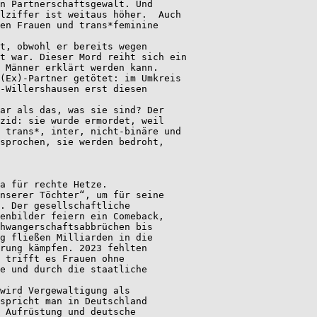
n Partnerschaftsgewalt. Und 
lziffer ist weitaus höher.  Auch 
en Frauen und trans*feminine 
t, obwohl er bereits wegen 
gt war. Dieser Mord reiht sich ein 
 Männer erklärt werden kann. 
(Ex)-Partner getötet: im Umkreis 
-Willershausen erst diesen 
ar als das, was sie sind? Der 
zid: sie wurde ermordet, weil 
 trans*, inter, nicht-binäre und 
sprochen, sie werden bedroht, 
ma für rechte Hetze. 
nserer Töchter“, um für seine 
. Der gesellschaftliche 
enbilder feiern ein Comeback, 
hwangerschaftsabbrüchen bis 
g fließen Milliarden in die 
rung kämpfen. 2023 fehlten 
 trifft es Frauen ohne 
e und durch die staatliche 
wird Vergewaltigung als 
spricht man in Deutschland 
 Aufrüstung und deutsche 