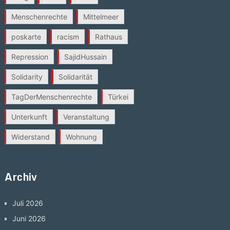
Menschenrechte
Mittelmeer
poskarte
racism
Rathaus
Repression
SajidHussain
Solidarity
Solidarität
TagDerMenschenrechte
Türkei
Unterkunft
Veranstaltung
Widerstand
Wohnung
Archiv
Juli 2026
Juni 2026