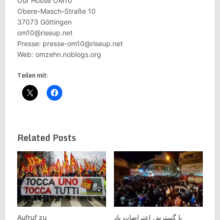
Our House OM10
Obere-Masch-Straße 10
37073 Göttingen
om10@riseup.net
Presse: presse-om10@riseup.net
Web: omzehn.noblogs.org
Teilen mit:
Related Posts
Aufruf zu
با گسترش اعتراضات یاد