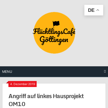
Skip
to
DE
content
MENU
4. Dezember 2019
Angriff auf linkes Hausprojekt
OM10