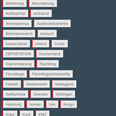
Ablehnung
Abschiebung
Antifaschist
antiracist
Antirassismus
Ausländerbehörde
Behördenwatch
belouch
belouchistan
choice
Comic
DEPORTATION
Deutschland
Diskriminierung
Flüchtling
Flüchtlinge
Flüchtlingsunterkünfte
Freiheit
Gedenktafel
Gefangene
Geflüchtete
Grenzen
Göttingen
Hamburg
human
Iran
Kongo
Krieg
Kurd
KWZ