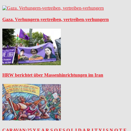
Gaza. Verhungern-vertreiben, vertreiben-verhungern
HRW berichtet über Massenhinrichtungen im Iran
CARAVAN:25 Y E A R S O F S O L I D A R I T Y I S N O T E