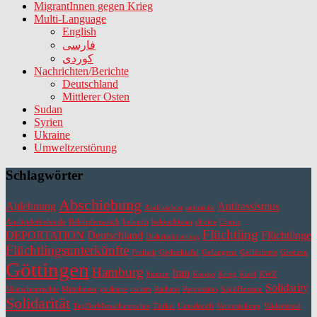
MigrantInnen gegen Krieg
Multi-Language
English
فارسی
کوردی
Nachrichten/Berichte
Deutschland
Mittlerer Osten
Sudan
Syrien
Ukraine
Umweltzerstörung
Schlagwörter
Abschiebung
Ablehnung
Antirassismus
Antifaschist
antiracist
Ausländerbehörde
Behördenwatch
belouch
belouchistan
choice
Comic
Flüchtling
DEPORTATION
Deutschland
Flüchtlinge
Diskriminierung
Flüchtlingsunterkünfte
Freiheit
Gedenktafel
Gefangene
Geflüchtete
Grenzen
Göttingen
Hamburg
Iran
human
Kongo
Krieg
Kurd
KWZ
Solidarity
Menschenrechte
Mittelmeer
poskarte
racism
Rathaus
Repression
SajidHussain
Solidarität
TagDerMenschenrechte
Türkei
Unterkunft
Veranstaltung
Widerstand