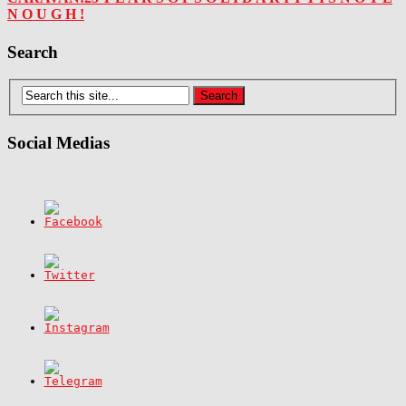
N O U G H !
Search
Social Medias