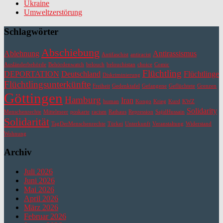
Ukraine
Umweltzerstörung
Schlagwörter
Abschiebung
Ablehnung
Antirassismus
Antifaschist
antiracist
Ausländerbehörde
Behördenwatch
belouch
belouchistan
choice
Comic
Flüchtling
DEPORTATION
Deutschland
Flüchtlinge
Diskriminierung
Flüchtlingsunterkünfte
Freiheit
Gedenktafel
Gefangene
Geflüchtete
Grenzen
Göttingen
Hamburg
Iran
human
Kongo
Krieg
Kurd
KWZ
Solidarity
Menschenrechte
Mittelmeer
poskarte
racism
Rathaus
Repression
SajidHussain
Solidarität
TagDerMenschenrechte
Türkei
Unterkunft
Veranstaltung
Widerstand
Wohnung
Archiv
Juli 2026
Juni 2026
Mai 2026
April 2026
März 2026
Februar 2026