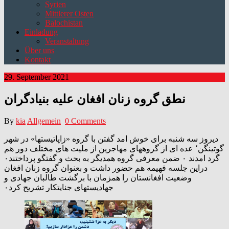
Syrien
Mittlerer Osten
Balochistan
Einladung
Veranstaltung
Über uns
Kontakt
29. September 2021
نطق گروه زنان افغان علیه بنیادگران
By
kia
Allgemein
0 Comments
دیروز سه شنبه برای خوش امد گفتن با گروه «زاپاتیستها» در شهر
گوتینگن٬ عده ای از گروههای مهاجرین از ملیت های مختلف دور هم
گرد امدند ۰ ضمن معرفی گروه همدیگر به بحث و گفتگو پرداختند۰
دراین جلسه فهیمه هم حضور داشت و بعنوان گروه زنان افغان
وضعیت افغانستان را همزمان با برگشت طالبان جهادی و
جهادیستهای جنایتکار تشریح کرد۰