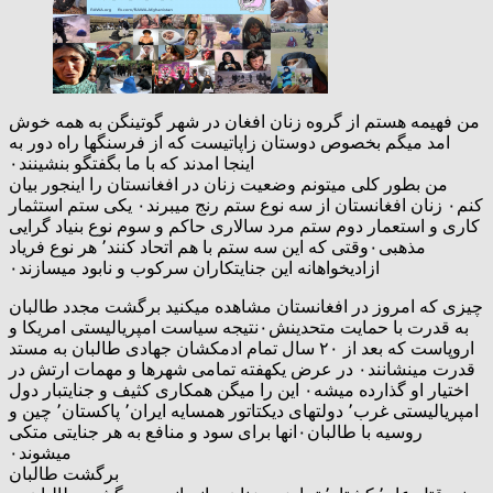
من فهیمه هستم از گروه زنان افغان در شهر گوتینگن به همه خوش
امد میگم بخصوص دوستان زاپاتیست که از فرسنگها راه دور به
اینجا امدند که با ما بگفتگو بنشینند۰
من بطور کلی میتونم وضعیت زنان در افغانستان را اینجور بیان
کنم۰ زنان افغانستان از سه نوع ستم رنج میبرند۰ یکی ستم استثمار
کاری و استعمار دوم ستم مرد سالاری حاکم و سوم نوع بنیاد گرایی
مذهبی۰وقتی که این سه ستم با هم اتحاد کنند٬ هر نوع فریاد
ازادیخواهانه این جنایتکاران سرکوب و نابود میسازند۰
چیزی که امروز در افغانستان مشاهده میکنید برگشت مجدد طالبان
به قدرت با حمایت متحدینش۰نتیجه سیاست امپریالیستی امریکا و
اروپاست که بعد از ۲۰ سال تمام ادمکشان جهادی طالبان به مستد
قدرت مینشانند۰ در عرض یکهفته تمامی شهرها و مهمات ارتش در
اختیار او گذارده میشه۰ این را میگن همکاری کثیف و جنایتبار دول
امپریالیستی غرب٬ دولتهای دیکتاتور همسایه ایران٬ پاکستان٬ چین و
روسیه با طالبان۰انها برای سود و منافع به هر جنایتی متکی
میشوند۰
برگشت طالبان