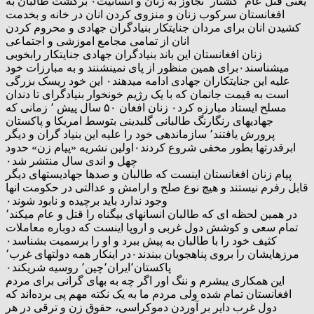
یعنی قتل عام٬ کشتار٬ تجاوز به زنان و انسانیت۰ برگشت طالبان به
افغانستان سرکوب زنان و منزوی کردن انان در خانه و بخدمت
کشیدن انان برای مردان جنایتکار بنیادگران جهادی و محروم کردن
انان از تمامی مجامع اموزشی و اجتماعی
زنان افغانستان این باند بنیادگران جهادی جنایتکار رابخوبی
میشناسند۰برای همین منظور از پای نمینشنند و به مبارزات خود
علیه این جنایتکاران جهادی ادامه میدهند۰ این خود ریسک بزرگی
است به قیمت جانمان که با یک رژیم خونخوار بنیادگرای تا دندان
مسلح ایستاد مبارزه کرد۰ زنان افغان ۵۰ سال پیش ٬ زمانی که
جهادیهای رنگارنگ طالبانی گلبدینی بتوسط امریکا و پاکستان
پرورش یافتند٬ سازماندهی خود را علیه این بنیاد گران و دیگر
ابرقدرتها بطور مخفی شروع کردند۰اولین نشریه «پیام زن» حدود
چهل و اندی سال منتشر شد۰
پیام زنان افغانستان اینست که طالبان و صدها جهادیستهای دیگر
قابل رفرم نیستند و هیچ نوع صلح و ارامش و عدالتی در حکومت انها
وجود ندارد باید برچیده و نابود شوند۰
در همین لحظه ای که طالبان انسانهای بیگناه را قتل و عام میکند٬
تمام سعی و کوشش دول غربی و اروپا اینست که دوباره معاملات
کثیف خود را با طالبان به پیش ببرد و او را برسمیت بشناسد۰
مرزهایشان را بروی پناهجویان ببندند۰در اینکار همه دولتهای غرب٬
پاکستان٬ایران٬چین٬ روسیه شریکند۰
این همکاری یبشرم و ننگ اور اگر چه به بهای گرانی برای مردم
افغانستان تمام شده ولی مردم ما به یک نکته مهم پی برده‌اند که
دول غرب دایر بر آوردن دموکراسی، حقوق زن و ترقی در هر