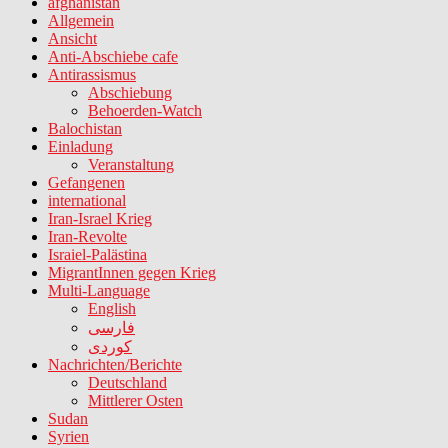
afghanistan
Allgemein
Ansicht
Anti-Abschiebe cafe
Antirassismus
Abschiebung
Behoerden-Watch
Balochistan
Einladung
Veranstaltung
Gefangenen
international
Iran-Israel Krieg
Iran-Revolte
Israiel-Palästina
MigrantInnen gegen Krieg
Multi-Language
English
فارسی
کوردی
Nachrichten/Berichte
Deutschland
Mittlerer Osten
Sudan
Syrien