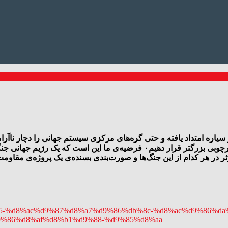
را دارد، اما ارزش آن را دارد که قدمی به عقب برداریم و آنها را در چارچوبی بز
8c%d9%85-%d8%ac%d9%87%d8%a7%d9%86%db%8c-%d8%ac%d9%86
9%86%d8%af%d8%b1%d9%88-%d9%85%d8%aa