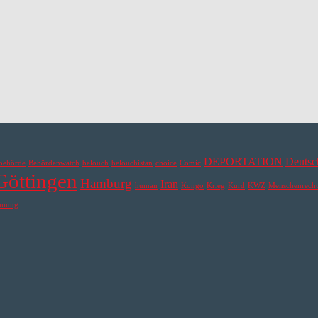
DEPORTATION
Deutsc
behörde
Behördenwatch
belouch
belouchistan
choice
Comic
Göttingen
Hamburg
Iran
human
Kongo
Krieg
Kurd
KWZ
Menschenrecht
hnung