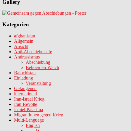
Gallery
Kategorien
afghanistan
Allgemein
Ansicht
Anti-Abschiebe cafe
Antirassismus
Abschiebung
Behoerden-Watch
Balochistan
Einladung
Veranstaltung
Gefangenen
international
Iran-Israel Krieg
Iran-Revolte
Israiel-Palästina
MigrantInnen gegen Krieg
Multi-Language
English
فارسی