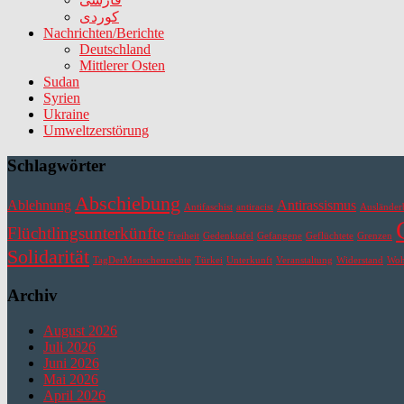
کوردی
Nachrichten/Berichte
Deutschland
Mittlerer Osten
Sudan
Syrien
Ukraine
Umweltzerstörung
Schlagwörter
Abschiebung
Ablehnung
Antirassismus
Antifaschist
antiracist
Ausländer
Flüchtlingsunterkünfte
Freiheit
Gedenktafel
Gefangene
Geflüchtete
Grenzen
Solidarität
TagDerMenschenrechte
Türkei
Unterkunft
Veranstaltung
Widerstand
Wo
Archiv
August 2026
Juli 2026
Juni 2026
Mai 2026
April 2026