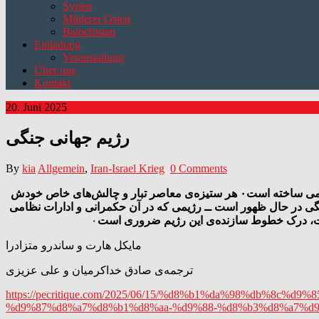
Syrien
Mittlerer Osten
Balochistan
Einladung
Veranstaltung
Über uns
Kontakt
20. Juni 2025
رژیم جهانی جنگی
By
kia
Allgemein
,
Iran-Israel Krieg
0 Comments
به نظر می‌رسد وارد دوره‌ای از «جنگ بی‌پایان» شده‌ایم که در سراسر سیاره امتداد یافته و حتی گره‌های مرکزی سیستم جهانی را دچار ناآرامی ساخته است۰ هر ستیزه‌ی معاصر تبار و چالش‌های خاص خودش
رگتر قرار دهیم۰ فرضیه‌ی ما این است که یک رژیم جهانی جنگی در حال ظهور است ــ رژیمی که در آن حکمرانی و ادارات نظامی
۰
مایکل هارت و ساندرو متزادرا
ترجمه‌ی صادق خداکرمیان و علی عزیزی
https://pecritique.com/2025/06/15/%d8%b1%da%98%db%
%d9%87%d8%a7%d8%b1%d8%aa-%d9%88-%d8%b3%d8%a7%d