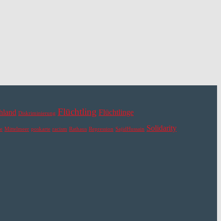
Flüchtling
hland
Flüchtlinge
Diskriminierung
Solidarity
e
Mittelmeer
poskarte
racism
Rathaus
Repression
SajidHussain