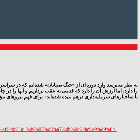
با ساختارهای سرمایه‌داری درهم تنیده شده‌اند۰ برای فهم نیروهای مؤثر در هر کدام از این جنگ‌ها و صورت‌بندی بسنده‌ی یک پروژه‌ی مقاومت، درک خطوط سازنده‌ی این رژیم ضروری است
%da%af%db%8c-%d9%85%d8%a7%db%8c%da%a9%d9%84-