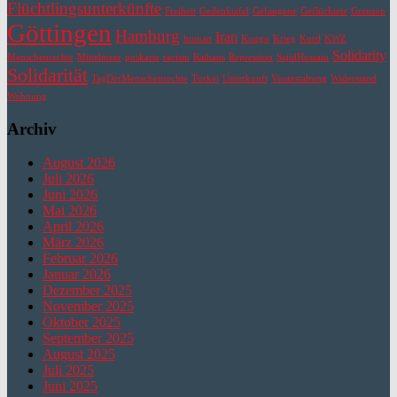
Flüchtlingsunterkünfte
Freiheit
Gedenktafel
Gefangene
Geflüchtete
Grenzen
Göttingen
Hamburg
Iran
human
Kongo
Krieg
Kurd
KWZ
Solidarity
Menschenrechte
Mittelmeer
poskarte
racism
Rathaus
Repression
SajidHussain
Solidarität
TagDerMenschenrechte
Türkei
Unterkunft
Veranstaltung
Widerstand
Wohnung
Archiv
August 2026
Juli 2026
Juni 2026
Mai 2026
April 2026
März 2026
Februar 2026
Januar 2026
Dezember 2025
November 2025
Oktober 2025
September 2025
August 2025
Juli 2025
Juni 2025