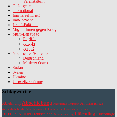
Veranstaltung
Gefangenen
international
Iran-Israel Krieg
Iran-Revolte
Israiel-Palästina
MigrantInnen gegen Krieg
Multi-Language
English
فارسی
کوردی
Nachrichten/Berichte
Deutschland
Mittlerer Osten
Sudan
Syrien
Ukraine
Umweltzerstörung
Schlagwörter
Abschiebung
Ablehnung
Antirassismus
Antifaschist
antiracist
Ausländerbehörde
Behördenwatch
belouch
belouchistan
choice
Comic
Flüchtling
DEPORTATION
Deutschland
Flüchtlinge
Diskriminierung