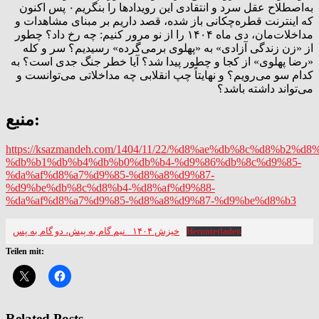
به‌اصطلاح عقل سرد و انتقادی این رویدادها را بنگریم۰ پس اکنون
که اینترنت قطره‌چکانی باز شده، قصد داریم بر مبنای مشاهدات و
مداخلات‌مان، دی ماه ۱۴۰۴ را از نو مرور کنیم: چه رخ داد؟ چطور
از «زن زندگی آزادی» به «پهلوی برمی‌گرده» رسیدیم؟ سر و کله
«رضا پهلوی» از کجا و چطور پیدا شد؟ آیا خطر جنگ جدی است؟ به
کدام سو می‌رویم؟ و نهایتاً چپ انقلابی چه مداخلاتی می‌توانست و
می‌تواند داشته باشد؟
منبع:
https://ksazmandeh.com/1404/11/22/%d8%ae%db%8c%d8%b2%d8
%db%b1%db%b4%db%b0%db%b4-%d9%86%db%8c%d9%85-
%da%af%d8%a7%d9%85-%d8%a8%d9%87-
%d9%be%db%8c%d8%b4-%d8%af%d9%88-
%da%af%d8%a7%d9%85-%d8%a8%d9%87-%d9%be%d8%b3
خیزش ۱۴۰۴_ نیم گام به پیش، دو گام به پس
Herunterladen
Teilen mit:
Related Posts