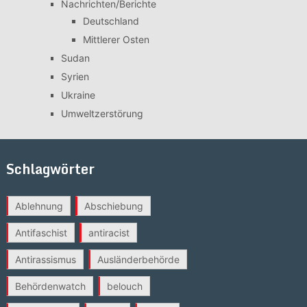
Nachrichten/Berichte
Deutschland
Mittlerer Osten
Sudan
Syrien
Ukraine
Umweltzerstörung
Schlagwörter
Ablehnung
Abschiebung
Antifaschist
antiracist
Antirassismus
Ausländerbehörde
Behördenwatch
belouch