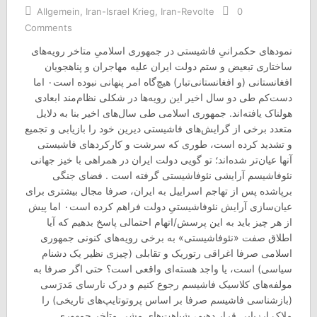
Allgemein
,
Iran-Israel Krieg
,
Iran-Revolte
0
Comments
نمودهای حکمرانیِ فاشیستی در جمهوری اسلامیِ متاخر رویه‌های
ساختاری تبعیض و ستم دولت ایران علیه مهاجران و پناهجویان
افغانستانی (و افغانستانی‌تبار) هیچ‌گاه امر پنهانی نبوده است۰ اما
دست‌کم طی دو سال اخیر این رویه‌ها در شکلی نظام‌مند ابعادی
هولناک یافته‌اند. جمهوری اسلامی طی سال‌های اخیر بنا به دلایل
متعدد برخی از گرایش‌های فاشیستی دیرین خود را بازیابی و تجمیع
و تشدید کرده است، طوری که سرشت و‌ کارکردهای فاشیستی
آنها عیان‌تر شده‌اند؛ تو گویی دولت ایران در همراهی با خیز جهانی
نئوفاشیسم آرایشی نئوفاشیستی گرفته است . فضای جنگی
برپاشده پس از تهاجم اسراییل به ایران، صرفا مجال بیشتری برای
عیان‌سازی آرایش نئوفاشیستیِ دولت فراهم کرده است۰ اما پیش
از هر چیز باید به این پرسش/اتهام احتمالی پاسخ بدهیم که آیا
اطلاق صفت «نئوفاشیستی» به برخی رویه‌های کنونی جمهوری
اسلامی صرفا اغراقی رتوریک و تقابلی (چیزی نظیر یک دشنام
سیاسی) است، یا واجد هسته‌ای واقعی است؟ حتی اگر صرفا به
مولفه‌های کلاسیک فاشیسم رجوع‌ کنیم و درک نارسای مَدرَسی
(بازشناسی فاشیسم صرفا بر اساس پروتوتایپ‌های تاریخی) را
ملاک ارزیابی قرار دهیم، شباهت‌های مشی متاخر جمهوری