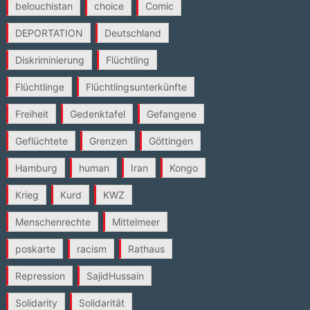
belouchistan
choice
Comic
DEPORTATION
Deutschland
Diskriminierung
Flüchtling
Flüchtlinge
Flüchtlingsunterkünfte
Freiheit
Gedenktafel
Gefangene
Geflüchtete
Grenzen
Göttingen
Hamburg
human
Iran
Kongo
Krieg
Kurd
KWZ
Menschenrechte
Mittelmeer
poskarte
racism
Rathaus
Repression
SajidHussain
Solidarity
Solidarität