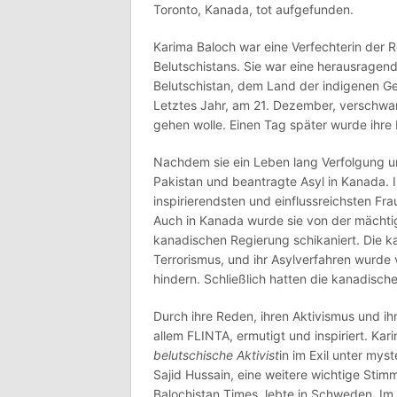
Toronto, Kanada, tot aufgefunden.
Karima Baloch war eine Verfechterin der R
Belutschistans. Sie war eine herausragen
Belutschistan, dem Land der indigenen Ge
Letztes Jahr, am 21. Dezember, verschwan
gehen wolle. Einen Tag später wurde ihre
Nachdem sie ein Leben lang Verfolgung u
Pakistan und beantragte Asyl in Kanada. 
inspirierendsten und einflussreichsten F
Auch in Kanada wurde sie von der mächtig
kanadischen Regierung schikaniert. Die k
Terrorismus, und ihr Asylverfahren wurde 
hindern. Schließlich hatten die kanadisch
Durch ihre Reden, ihren Aktivismus und i
allem FLINTA, ermutigt und inspiriert. Kari
belutschische Aktivist
in im Exil unter my
Sajid Hussain, eine weitere wichtige Sti
Balochistan Times, lebte in Schweden. Im 