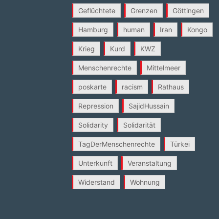
Geflüchtete
Grenzen
Göttingen
Hamburg
human
Iran
Kongo
Krieg
Kurd
KWZ
Menschenrechte
Mittelmeer
poskarte
racism
Rathaus
Repression
SajidHussain
Solidarity
Solidarität
TagDerMenschenrechte
Türkei
Unterkunft
Veranstaltung
Widerstand
Wohnung