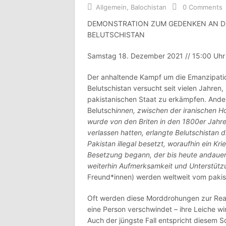
Allgemein
,
Balochistan
0 Comments
DEMONSTRATION ZUM GEDENKEN AN DIE 
BELUTSCHISTAN
Samstag 18. Dezember 2021 // 15:00 Uhr 
Der anhaltende Kampf um die Emanzipation
Belutschistan versucht seit vielen Jahre
pakistanischen Staat zu erkämpfen. Anders
Belutsch
innen, zwischen der iranischen 
wurde von den Briten in den 1800er Jahren
verlassen hatten, erlangte Belutschistan
Pakistan illegal besetzt, woraufhin ein Kr
Besetzung begann, der bis heute andauert
weiterhin Aufmerksamkeit und Unterstützu
Freund*innen) werden weltweit vom pakis
Oft werden diese Morddrohungen zur Realit
eine Person verschwindet – ihre Leiche w
Auch der jüngste Fall entspricht diesem