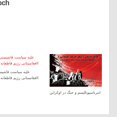
och
علیه سیاست فاشیس
افغانستانی رژیم قاطعانه بایستیم!
انترناسیونالیسم و جنگ در اوکراین