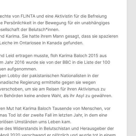
echte von FLINTA und eine Aktivistin für die Befreiung
de Persönlichkeit in der Bewegung für ein unabhängiges
sellschaft der Belutsch*innen.
d Karima. Sie hatte ihrem Mann gesagt, dass sie spazieren
 Leiche im Ontariosee in Kanada gefunden.
nd Leid ertragen musste, floh Karima Baloch 2015 aus
Im Jahr 2016 wurde sie von der BBC in die Liste der 100
rauen aufgenommen.
en Lobby der pakistanischen Nationalisten in der
anadische Regierung ermittelte gegen sie wegen
verschoben, um sie am Reisen für ihren Aktivismus zu
en Behörden keine andere Wahl, als ihr Asyl zu gewähren.
hren Mut hat Karima Baloch Tausende von Menschen, vor
mas Tod ist der zweite Fall im letzten Jahr, in dem ein
e
steriösen Umständen ums Leben kam.
mme des Widerstands in Belutschistan und Herausgeber der
April 2020 verschwand er plötzlich und wurde tot in einem