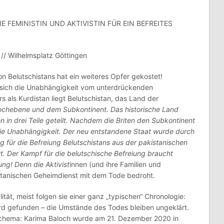
FEMINISTIN UND AKTIVISTIN FÜR EIN BEFREITES
// Wilhelmsplatz Göttingen
 Belutschistans hat ein weiteres Opfer gekostet!
n, sich die Unabhängigkeit vom unterdrückenden
 als Kurdistan liegt Belutschistan, das Land der
Hochebene und dem Subkontinent. Das historische Land
 in drei Teile geteilt. Nachdem die Briten den Subkontinent
 die Unabhängigkeit. Der neu entstandene Staat wurde durch
ieg für die Befreiung Belutschistans aus der pakistanischen
. Der Kampf für die belutschische Befreiung braucht
ng! Denn die Aktivist
innen (und ihre Familien und
tanischen Geheimdienst mit dem Tode bedroht.
ät, meist folgen sie einer ganz „typischen“ Chronologie:
ird gefunden – die Umstände des Todes bleiben ungeklärt.
 Schema: Karima Baloch wurde am 21. Dezember 2020 in