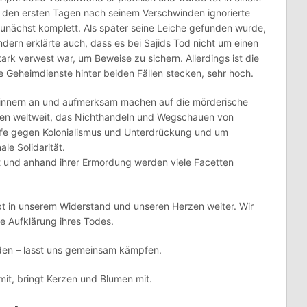
n den ersten Tagen nach seinem Verschwinden ignorierte
zunächst komplett. Als später seine Leiche gefunden wurde,
 sondern erklärte auch, dass es bei Sajids Tod nicht um einen
stark verwest war, um Beweise zu sichern. Allerdings ist die
e Geheimdienste hinter beiden Fällen stecken, sehr hoch.
rinnern an und aufmerksam machen auf die mörderische
nnen weltweit, das Nichthandeln und Wegschauen von
pfe gegen Kolonialismus und Unterdrückung und um
le Solidarität.
t und anhand ihrer Ermordung werden viele Facetten
bt in unserem Widerstand und unseren Herzen weiter. Wir
ge Aufklärung ihres Todes.
erden – lasst uns gemeinsam kämpfen.
mit, bringt Kerzen und Blumen mit.