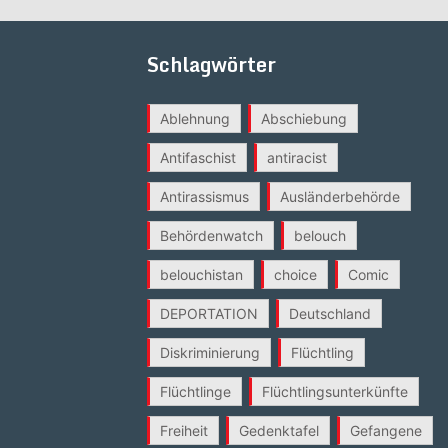
Schlagwörter
Ablehnung
Abschiebung
Antifaschist
antiracist
Antirassismus
Ausländerbehörde
Behördenwatch
belouch
belouchistan
choice
Comic
DEPORTATION
Deutschland
Diskriminierung
Flüchtling
Flüchtlinge
Flüchtlingsunterkünfte
Freiheit
Gedenktafel
Gefangene