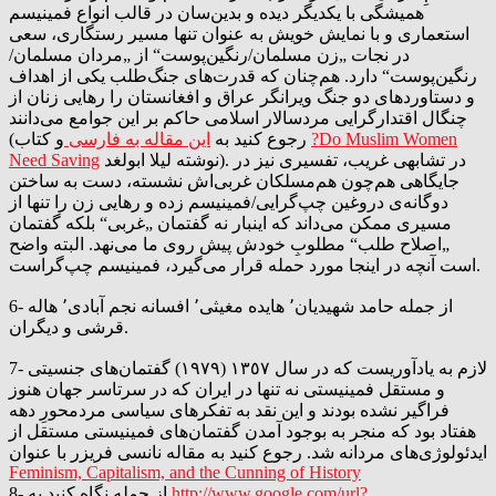
همیشگی با یکدیگر دیده و بدین‌سان در قالب انواع فمینیسم
استعماری و با نمایش خویش به عنوان تنها مسیر رستگاری، سعی
در نجات „زن مسلمان/رنگین‌پوست“ از „مردان مسلمان/
رنگین‌پوست“ دارد. هم‌چنان که قدرت‌های جنگ‌طلب یکی از اهداف
و دستاوردهای دو جنگ ویرانگر عراق و افغانستان را رهایی زنان از
چنگال اقتدارگرایی مردسالار اسلامی حاکم بر این جوامع می‌دانند
?Do Muslim Women
و کتاب
(رجوع کنید به
این مقاله به فارسی
نوشته لیلا ابولغد). در تشابهی غریب، تفسیری نیز در
Need Saving
جایگاهی هم‌چون هم‌مسلکان غربی‌اش نشسته، دست به ساختن
دوگانه‌ی دروغین چپ‌گرایی/فمینیسم زده و رهایی زن را تنها از
مسیری ممکن می‌داند که اینبار نه گفتمان „غربی“ بلکه گفتمان
„اصلاح طلب“ مطلوبِ خودش پیش روی ما می‌نهد. البته واضح
است آنچه در اینجا مورد حمله قرار می‌گیرد، فمینیسم چپ‌گراست.
6- از جمله حامد شهیدیان٬ هایده مغیثی٬ افسانه نجم آبادی٬ هاله
قرشی و دیگران.
7- لازم به یادآوریست که در سال ١٣٥٧ (١٩٧٩) گفتمان‌های جنسیتی
و مستقل فمینیستی نه تنها در ایران که در سرتاسر جهان هنوز
فراگیر نشده بودند و این نقد به تفکرهای سیاسی مردمحورِ دهه
هفتاد بود که منجر به بوجود آمدن گفتمان‌های فمینیستی مستقل از
ایدئولوژی‌های مردانه شد. رجوع کنید به مقاله نانسی فریزر با عنوان
Feminism, Capitalism, and the Cunning of History
http://www.google.com/url?
8- از جمله نگاه کنید به