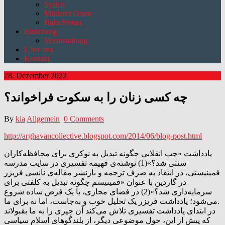
Syrien
Mittlerer Osten
Balochistan
Einladung
Veranstaltung
Über uns
Kontakt
28. Dezember 2022
چه کسی زنان را به سکوت فراخواند؟
By
kia
Allgemein
0 Comments
http://arghavancollective.blogspot.com/2014/06/blog-post.html
یادداشت «چپ انقلابی چگونه تبدیل به نوکری برای محافظه‌کاران
سنتی شد؟»(1) نوشته‌ی فهیمه تفسیری در سایت مدرسه
فمینیستی، در انتقاد به صرف ترجمه و بازنشر مقاله‌ی نانسی فریزر
در گاردین با عنوان «فمینیسم چگونه تبدیل به کلفتی برای
سرمایه‌داری شد؟»(2) در فضای مجازی، با یک فرض ساده شروع
می‌شود؛ یادداشت فریزر یک تحلیل خوب و به‌جاست، اما نه برای ما.
در ابتدای یادداشت تفسیری تلاش می‌کند آن چیزی را به ما بقبولاند
که پیش از این، حول موضوعی دیگر، از بلندگوهای اسلام سیاسی