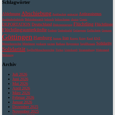
Schlagwörter
Abschiebung
Ablehnung
Antirassismus
Antifaschist
antiracist
Ausländerbehörde
Behördenwatch
belouch
belouchistan
choice
Comic
Flüchtling
DEPORTATION
Deutschland
Flüchtlinge
Diskriminierung
Flüchtlingsunterkünfte
Freiheit
Gedenktafel
Gefangene
Geflüchtete
Grenzen
Göttingen
Hamburg
Iran
human
Kongo
Krieg
Kurd
KWZ
Solidarity
Menschenrechte
Mittelmeer
poskarte
racism
Rathaus
Repression
SajidHussain
Solidarität
TagDerMenschenrechte
Türkei
Unterkunft
Veranstaltung
Widerstand
Wohnung
Archiv
Juli 2026
Juni 2026
Mai 2026
April 2026
März 2026
Februar 2026
Januar 2026
Dezember 2025
November 2025