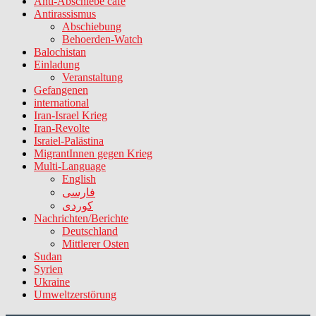
Anti-Abschiebe cafe
Antirassismus
Abschiebung
Behoerden-Watch
Balochistan
Einladung
Veranstaltung
Gefangenen
international
Iran-Israel Krieg
Iran-Revolte
Israiel-Palästina
MigrantInnen gegen Krieg
Multi-Language
English
فارسی
کوردی
Nachrichten/Berichte
Deutschland
Mittlerer Osten
Sudan
Syrien
Ukraine
Umweltzerstörung