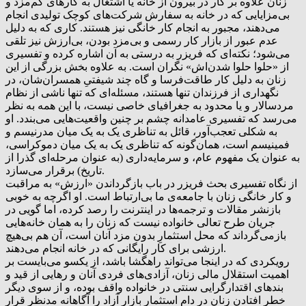
زنان علاوه بر کار در بیرون از خانه یا اشتغال به کارهای کم‌مزد و
بی‌مزایایی که در خانه به سفارش شرکت‌های کوچک تولیدی انجام
می‌دهند، مجبور به انجام کار خانگی نیز هستند. کاری که به دلیل
عدم عبور از بازار کار رسمی و بی‌مزد بودن، بی‌ارزش نیز تلقی
می‌شود؛ نکته‌ای که فریزر به درستی به آن اشاره کرده و تفسیری
از «حلوا حلوا شدن‌اش» نگران است. به علاوه بخش بزرگی از این
زنان به دلیل کار طاقت‌فرسا و گاه چند شیفتیِ همسران‌شان، در
نگهداری از فرزندان تنها هستند، مسئله‌ای که تنها ناشی از نظام
مردسالار و یا محدود به جغرافیای خاصی نیست، با این همه به نظر
می‌رسد که تفسیری عامدانه چشم بر چنین واقعیت‌هایی می‌بندد. او
به شکلی تعجب‌آور، قائل به تناظری یک به یک میان مدرنیسم و
فمینیسم است، همان‌گونه که تناظری یک به یک میان دموکراسی،
به عنوان یک مفهوم عام، و سرمایه‌داری (به عنوان مرحله‌ای گذرا از
تاریخ) برقرار می‌سازد.
از نگاه تفسیری بحث‌ فریزر در باب بازگرداندن «ارزش» به مراقبت
و کار خانگی زنان با جامعه‌ی ما بی‌ارتباط است. او اگرچه به خوبی
بازنشر مقالات و ترجمه‌ها در اینترنت را رصد کرده، اما گویی در
جریان طرح تعالی خانواده نیست که زنان را به همان خانه‌هایی
بازمی‌گرداند که محل استثمارِ بدون مزد آنان است، آن هم بی‌هیچ
ارزشی برای کار رایگانی که در خانه انجام می‌دهند.
رویکردی که در اینجا می‌تواند راهگشا باشد، از یکسو می‌بایست بر
اهمیت استقلال مالی زنان، آزادی‌های فردی آنان و رهایی از قید و
بندهای اقتدارگرایی سنتی در خانواده واقف بوده، و از سوی دیگر
خطر افتادنِ زنان در دام استثمار بازار آزاد را آگاهانه مدنظر قرار