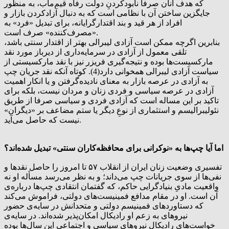
که هدف آنان صرفا نابودکردنِ دولت رفاه قیم‌‌مآب، به منظور
جایگزین ساختن آن با نظامی است که به دنبال آزادکردن بازار و
افراد از هر قید و بند اقتدارگرایانه‌، برای تبدیل «فرد» به
«مصرف‌کننده» صرف است.
بنابرین اگرچه ممکن است آزادی لیبرالی بهتر از اقتدار سنتی باشد،
تلقی معمول از آزادی در سرمایه‌داری از دیرباز مورد نقد
مارکسیست‌ها بوده و نتیجه‌گیری فریزر نیز با نقد مارکسیستی از
سیاست آزادی لیبرالی همخوانی دارد(4). کوتاه آنکه نقد جریان چپ
به آزادی در عرصه بازار به معنای نادیده‌گرفتن و یا انکار اهمیت
آزادی در عرصه سیاسی و فردی زنان و مردان نیست، بلکه برای
تاکید بر این مساله است که آزادی فردی و سیاسی صرفا از طریق
نئولیبرالیسم و استثماری از نوعِ دیگر یا ستم مضاعف بر «دیگران»
نیست که حاصل می‌آید.
اما آیا چپ‌ها به «نوکرانی برای محافظه‌کاران سنتی» تبدیل شده‌اند؟
تفسیری وضعیت زنان ایران از انقلاب ۵۷ تا امروز را حاصل نقدها و
نفی‌ها از سوی جریانات چپ می‌داند؛ و به نظر می‌رسد مسأله او نه
واقعیت مادیِ بنیادگرایی حاکم، که گفتمان انتقادی چپ‌ها درباره‌ی
آن است. او در مقام مدافع فمینیست‌های دولتی، فراموش می‌کند
که دستاوردهای فمینیسم دولتی و متحدانش در سایه‌ی حضور
نیروهای به زعم او رادیکال امکان‌پذیر شده‌اند. در سایه‌ی
خواست‌های رادیکال نیروهای سیاسی و اجتماعی این سال‌ها بوده