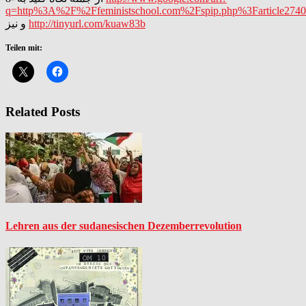
q=http%3A%2F%2Ffeministschool.com%2Fspip.php%3Farticl
http://tinyurl.com/kuaw83b
و نیز
Teilen mit:
Related Posts
Lehren aus der sudanesischen Dezemberrevolution