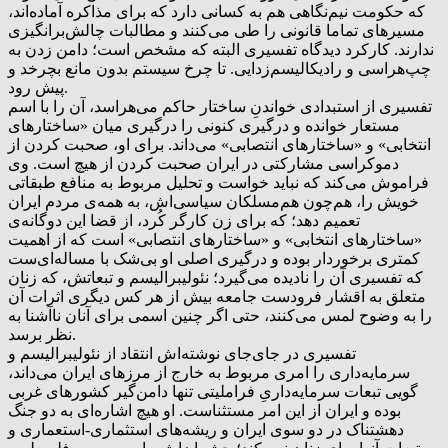
که حکومت نیم‌نگاهی هم به کسانی دارد که برای مذاکره آماده‌اند،
مسیرهای تماما قانونی را طی می‌کنند و مطالبات چالش‌برانگیزی
ندارند. کارکرد دیدگاه تفسیری البته که مشخص است؛ دامن زدن به
چپ‌هراسی و رادیکالیسم‌زدایی. تا چرخ سیستم بدون مانع بچرخد و
پیش رود.
تفسیری از استبدادی خواندنِ ساختار حاکم می‌هراسد، آن را با اسم
مستعار خوانده و درگیری کنونی را درگیری میان «ساختارهای
انتخابی» و «ساختارهای انتصابی» می‌داند. برای او، صحبت کردن از
دموکراسی مشارکتی در ایران صحبت کردن از هیچ است. وی
فراموش می‌کند که نباید خواست و تحلیل مربوط به منافع طبقاتی‌
خویش را، هم‌چون هم‌مسلکان سیاسی‌اش، به همه‌ی مردم ایران
تعمیم دهد؛ که برای زن کارگر کُرد، از قضا این دوگانه‌ی
«ساختارهای انتخابی» و «ساختارهای انتصابی» است که از اهمیت
کمتری برخوردار بوده و درگیری اصلی او بی‌شک با مساله‌ای‌ست
که تفسیری آن را نادیده می‌گیرد؛ نئولیبرالیسم و تبعاتش، که زنان
متعلق به اقشار فرودست جامعه بیش از هر کس دیگری اثرات آن
را به وضوح لمس می‌کنند، حتی اگر چنین اسمی برای آنان ناآشنا به
نظر برسد.
تفسیری در جای‌جای نوشته‌اش انتقاد از نئولیبرالیسم و
سرمایه‌داری را امری مربوط به خارج از مرزهای ایران می‌داند،
گویی تبعات سرمایه‌داریِ فراملیتی تنها دامن‌گیر کشورهای غربی
بوده و ایران از این امر مستثناست. او هیچ اشاره‌ای به دو جنگ
دهشتناک در دو سوی ایران و ریشه‌های استثماری-استعماری و