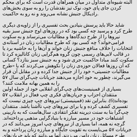
البته شیوه‌ای متداول در میان همراهان قدرت است که برای محکم
کردن جای پای خود، نوک تیز نقدشان را رو به سوی بخش‌های
رادیکال جنبش نشانه می‌روند و نه رو به حاکمیت.
شاید حالا باید پرسش بنیادین بحث تفسیری را از زاویه‌ی دیگری
طرح کرد و پرسید چه کسی بود که در روزهای اوج جنبش سبز بقیه
نیروها را از طرح دیدگاه‌ها و مطالبات می‌ترساند و به سکوت
فرامی‌خواند؟ چه کسی بود که طرح مطالبات زنان در آستانه‌ی
انتخابات را خلاف منافع جنبش زنان خواند و آن‌ها را به حاشیه برد یا
در قالب لابی‌های رسمی چون گروه‌ هم‌گرایی زنان کانالیزه کرد تا
سکوت کنند مبادا حاکمیت جری شود و به جنبش سبز بتازد؟ کسانی
که آن روزها فعالان حوزه‌ی زنان را نکوهش می‌کردند که با «طرح
مطالبات جنسیتی» خود را از جنبش جدا کرده و در مقابل آن قرار
می‌گیرند، چطور به خود اجازه می‌دهند جریانات چپ‌گرای سال‌ ۵۷
را به همین بهانه ملامت کنند؟
بسیاری از فمینیست‌های چپ‌گرای انقلابی خود از جمله اولین
منتقدان احزاب و جریان‌های فکری چپ فعال در انقلاب ۵۷
بوده‌اند(6). بنابراین نقد (فمینیستی) نیروهای چپ چیزی نیست که
تفسیری کشف کرده و یا برای نیروهای چپ ناآشنا باشد. منتقدان
چپ‌گرا بنا به سنت دیرینه تفکر انتقادی، سال‌هاست که به بازبینی
اشتباهات خود در مسیر مبارزه با بنیادگرایی مذهبی پرداخته‌اند.
گرچه نه همه، اما بسیاری از نیروهای چپ امروز می‌دانند که در
جریانات ۵۷ می‌بایست به تقویت جایگاه و مبارزه زنان پرداخته و به
طرح مسائل زنان دامن می‌زدند. آنها می‌دانند که باید جریان‌های