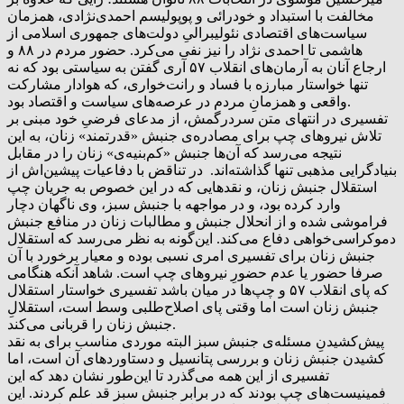
مخالفت با استبداد و خودرائی و پوپولیسم احمدی‌نژادی، همزمان
سیاست‌های اقتصادی‌ نئولیبرالیِ دولت‌های جمهوری اسلامی از
هاشمی تا احمدی نژاد را نیز نفی می‌کرد. حضور مردم در ۸۸ و
ارجاع آنان به آرمان‌های انقلاب ۵۷ آری گفتن به سیاستی بود که نه
تنها خواستار مبارزه با فساد و رانت‌خواری، که هوادار مشارکت
واقعی و همزمانِ مردم در عرصه‌های سیاست و اقتصاد بود.
تفسیری در انتهای متن سردرگمش، از مدعای فرضیِ خود مبنی بر
تلاش نیروهای چپ‌ برای مصادره‌ی جنبش «قدرتمند» زنان، به این
نتیجه می‌رسد که آن‌ها جنبش «کم‌بنیه‌ی» زنان را در مقابل
بنیادگرایی مذهبی تنها گذاشته‌اند. در تناقض با دفاعیات پیشین‌اش از
استقلال جنبش زنان، و نقدهایی که در این خصوص به جریان چپ
وارد کرده بود، و در مواجهه با جنبش سبز، وی ناگهان دچار
فراموشی شده و از انحلال جنبش و مطالبات زنان در منافع جنبش
دموکراسی‌خواهی دفاع می‌کند. این‌گونه به نظر می‌رسد که استقلال
جنبش زنان برای تفسیری امری نسبی بوده و معیار برخورد با آن
صرفا حضور یا عدم حضورِ نیروهای چپ است. شاهد آنکه هنگامی
که پای انقلاب ۵۷ و چپ‌ها در میان باشد تفسیری خواستار استقلال
جنبش زنان است اما وقتی پای اصلاح‌طلبی وسط است، استقلالِ
جنبش زنان را قربانی می‌کند.
پیش‌کشیدنِ مسئله‌ی جنبش سبز البته موردی مناسب برای به نقد
کشیدن جنبش زنان و بررسی پتانسیل و دستاوردهای آن است، اما
تفسیری از این همه می‌گذرد تا این‌طور نشان دهد که این
فمینیست‌های چپ بودند که در برابر جنبش سبز قد علم کردند. این