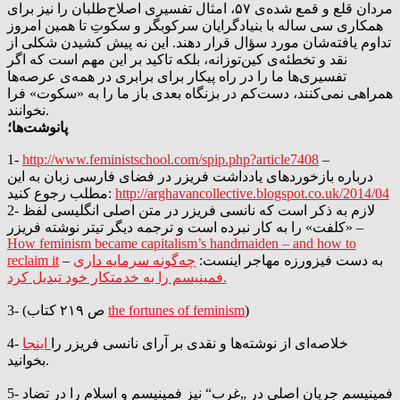
مردان قلع و قمع شده‌ی ۵۷، امثال تفسیری اصلاح‌طلبان را نیز برای
همکاری سی ساله با بنیادگرایان سرکوبگر و سکوتِ تا همین امروز
تداوم یافته‌شان مورد سؤال قرار دهند. این نه پیش کشیدن شکلی از
نقد و تخطئه‌ی کین‌توزانه، بلکه تاکید بر این مهم است که اگر
تفسیری‌ها ما را در راه پیکار برای برابری در همه‌ی عرصه‌ها
همراهی نمی‌کنند، دست‌کم در بزنگاه بعدی باز ما را به «سکوت» فرا
نخوانند.
پانوشت‌ها؛
1-
http://www.feministschool.com/spip.php?article7408
–
درباره بازخوردهای یادداشت فریزر در فضای فارسی زبان به این
http://arghavancollective.blogspot.co.uk/2014/04
مطلب رجوع کنید:
2- لازم به ذکر است که نانسی فریزر در متن اصلی انگلیسی لفظ
«کلفت» را به کار نبرده است و ترجمه دیگر تیتر نوشته فریزر –
How feminism became capitalism’s handmaiden – and how to
– به دست فیزورزه مهاجر اینست:
چه‌گونه سرمایه ­داری
reclaim it
فمینیسم را به خدمتکار خود تبدیل کرد.
)
the fortunes of feminism
3- (ص ٢١٩ کتاب
4- خلاصه‌ای از نوشته‌ها و نقدی بر آرای نانسی فریزر را
اینجا
بخوانید.
5- فمینیسمِ جریان اصلی در „غرب“ نیز فمینیسم و اسلام را در تضاد