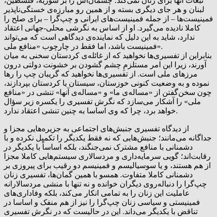
تبعات آنها برای زنان نمی‌کند؛ چشمان‌اش را بر سوریه، فلسطین،
لبنان و هر جای دیگری بسته و از همین رو مبارزه‌ی خستگی‌ناپذیر
فمینیست‌ها – از جمله فمینیست‌های ایرانی و چپ‌گرا – برای صلح را
کاملا نادیده می‌گیرد. او از اساس به نگرشی محلی-جهانی اعتقاد
ندارد، شاید به این دلیل که نماینده‌ی دیدگاهی است که می‌تواند
فمینیست باشد، اما فقط در چارچوب «منافع ملی».
بنابراین از تفسیری‌ها نخواهید که از غائله‌ی کردستان سخنی به میان
آورند، زیرا این امر مستلزمِ چشم گشودن بر خشونت دولتی درون
مرزهای ملی است. از تفسیری‌ها نخواهید که گریبان چپ را رها
نموده و به وضعیت کنونی خوزستان، سیستان یا کردستان بپردازند،
چون سخن‌گفتن از «مساله‌ی ما» و «مساله‌ی آنها» تنشی در «منافع
ملی» را آشکار می‌سازد که نگرش تفسیری را یکسره زیر سؤال
خواهد برد، چرا که وی اساسا به چنین تنشی اعتقاد ندارد.
از دیدگاه تفسیری جنبش‌های اجتماعی به جزیره‌هایی مجزا و
جداگانه‌‌ می‌مانند؛ جنبش‌هایی که نه فقط یکدیگر را تکمیل نکرده و با
دشمنانی با منافع مشترک نمی‌جنگند، بلکه اساساً با یکدیگر در
رقابت‌اند؛ گویی سرمایه‌داری و مردسالاری سیستم‌هایی کاملا مجزا
از هم هستند، و یا سوسیالیسم و فمینیسم دو رقیب برای پیروزی بر
دشمنانی کاملا متفاوت. همسو با همین گمان‌ها، تفسیری زنان
چپ‌گرا را دنباله‌روی دیگران خوانده و نه تنها با منشی مردسالارانه
عاملیت این زنان را به تمامی انکار می‌کند، بلکه وفاداری‌های
فمینیستی و سیاسی زنان چپ‌گرا را نیز از هم منفک و اساسا در
تناقض با یکدیگر می‌داند. این در حالیست که در نگرش تفسیری