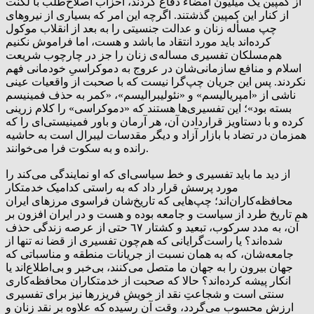
از کمپین یک میلیون امضاء دفاع کردند، احزاب اصلاح‌طلب با لکنت
از کنار این کمپین گذشتند. اگرچه این امر که بسیاری از نیروهای
چپ‌ مسأله زنان و عدالت جنسیتی را به بعد از انقلاب موکول
کرده‌اند باید مورد انتقاد ما باشد و هست، اما فراموش نکنیم
هم‌مسلکان تفسیری مساله‌ی زنان را جز در چارچوب شریعت
اسلام و منافع سازمانی‌شان در عروج به دموکراسیِ خودمانی فهم
نکردند. پس این جریان چپ‌گرا نیست که با صحبت از واقعیات عینی
ناشی از «امپریالیسم» و «نئولیبرالیسم»، «کمر به حذف فمینیسم
بسته بود»؛ این تفسیری‌ها هستند که «دموکراسی» را کلام زرینی
کرده و با دستاویز قراردادن آن، هر آرمان و باور فمینیستی‌ای را که
همزمان در تضاد با بازار آزاد و دیگر مقدسات لیبرال است به حاشیه
رانده و به سکوت فرا می‌خوانند.
از دید ما باید تفسیری و خط سیاسی‌ای که او نمایندگی می‌کند را
مورد پرسش قرار داد که به راستی کدامیک خدمتکار
محافظه‌کاران‌اند؛ چپ‌هایی که تاریخ‌شان فراسوی مرزهای ایران
هم تاریخ طرد از سیاست و جامعه بوده و هست و در ایران افزون بر
آن، به مدد سرکوب، تبعید و کشتار ٦٧ حتی از عرصه زندگی حذف
شده‌اند؟ یا راست‌گرایانی که هم‌چون تفسیری از قضا نه تنها از
جامعه‌شان، که به همان نسبت از جریانات منطقه و مناسباتی که
جهان بیرون را به جهان ما متصل می‌کنند، بی‌خبر و بی‌اطلاع‌اند یا
انکار پیشه کرده‌اند؟ حالا که صحبت از خدمتکاران محافظه‌کاری
سنتی است و شجاعتِ نقد از خویشِ فریزرها نیز برای تفسیری
ارزش محسوب می‌گردد، وقت آن رسیده که علاوه بر نقد زنان و