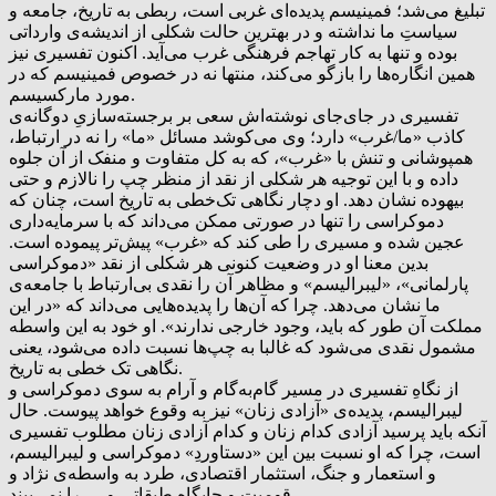
تبلیغ می‌شد؛ فمینیسم پدیده‌ای غربی است، ربطی به تاریخ، جامعه و
سیاستِ ما نداشته و در بهترین حالت شکلی از اندیشه‌ی وارداتی
بوده و تنها به کار تهاجم فرهنگی غرب می‌آید. اکنون تفسیری نیز
همین انگاره‌ها را بازگو می‌کند، منتها نه در خصوص فمینیسم که در
مورد مارکسیسم.
تفسیری در جای‌جای نوشته‌اش سعی بر برجسته‌سازیِ دوگانه‌ی
کاذب «ما/غرب» دارد؛ وی می‌کوشد مسائل «ما» را نه در ارتباط،
همپوشانی و تنش با «غرب»، که به کل متفاوت و منفک از آن جلوه
داده و با این توجیه هر شکلی از نقد از منظر چپ را نالازم و حتی
بیهوده نشان دهد. او دچار نگاهی تک‌خطی به تاریخ است، چنان که
دموکراسی را تنها در صورتی ممکن می‌داند که با سرمایه‌داری
عجین شده و مسیری را طی کند که «غرب» پیش‌تر پیموده است.
بدین معنا او در وضعیت کنونی هر شکلی از نقد «دموکراسی
پارلمانی»، «لیبرالیسم» و مظاهر آن را نقدی بی‌ارتباط با جامعه‌ی
ما نشان می‌دهد. چرا که آن‌ها را پدیده‌هایی می‌داند که «در این
مملکت آن طور که باید، وجود خارجی ندارند». او خود به این واسطه
مشمول نقدی می‌شود که غالبا به چپ‌ها نسبت داده می‌شود، یعنی
نگاهی تک خطی به تاریخ.
از نگاهِ تفسیری در مسیر گام‌به‌گام و آرام به سوی دموکراسی و
لیبرالیسم، پدیده‌ی «آزادی زنان» نیز به وقوع خواهد پیوست. حال
آنکه باید پرسید آزادی کدام زنان و کدام آزادی زنان مطلوب تفسیری
است، چرا که او نسبت بین این «دستاوردِ» دموکراسی و لیبرالیسم،
و استعمار و جنگ، استثمار اقتصادی، طرد به واسطه‌ی نژاد و
قومیت و جایگاه طبقاتی و … را نمی‌بیند.