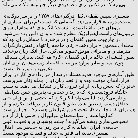
بی‌بنیه که در تلاش برای مصادره‌ی دیگر جنبش‌ها ناکام می‌ماند.
تفسیری سپس نقطه‌ی ثقل درگیری‌های ۱۳۵۷ را بر سر دوگانه‌ی
«سنت/مدرنیته» قرار می‌دهد. گفتمانی که دست‌کم برای بسیاری از
نیروهای چپ‌ ناآشنا نبوده و نیست؛ انگاره‌ای که مدام از سوی
تریبون‌های راست ایدئولوژیک مطرح شده‌ و بدان دامن زده می‌شود.
در چارچوب همین گفتمان و در برخورد با مسائل زنان بود که
مجله‌ای همچون «ایران‌دخت» زنان جامعه را تنها در نقش بازیگران،
هنرمندان و مدیرانی موفق تصویر می‌کرد. حال آنکه زنان برخلاف
تصور کلیشه‌ایِ حاکم بر این گفتمان «کار» می‌کنند، بنابراین مسائلی
چون بیمه و سایر موارد مرتبط با اقتصاد زیستی‌شان برای آنان
«غربی» و نامربوط نیست.
طبق آمارهای موجود حدود هشتاد درصد از قراردادهای کار در ایران
قراردادهای موقت بوده و از قضا زنان (و از جمله زنان سرپرست
خانوار) که بخش زیادی از این نیروی کار را تشکیل می‌دهند، به سبب
جایگاه فرودست‌تری که دارند راحت‌تر به پذیرش چنین شرایطی
وادار می‌گردند. آیا می‌توان انکار کرد که بخشی از این زنان حتی
حداقل دستمزد تعیین شده طبق قانون کار را دریافت نکرده و باز
هم برای بقا ناچار به کار تحت چنین شرایطی هستند؟ و جز این است
که اینها همه از سیاست‌های نئولیبرال و حامی بازار آزاد و
خصوصی‌سازی ریشه می‌گیرند؟ چشم پوشیدن بر واقعیات عینی
«جامعه‌ی ایران» شاید به کار دامن زدن به چپ‌هراسیِ امثالِ
تفسیری‌ بیاید، اما قادر به حذف واقعیات موجود نیست.