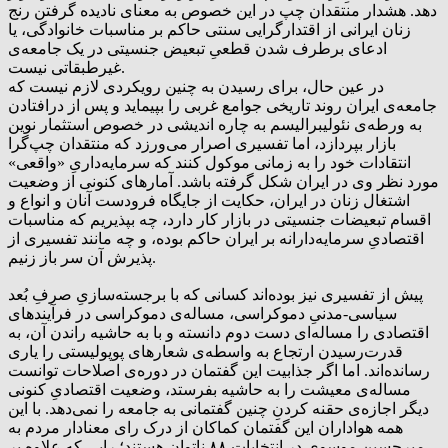
دهد. هشدار منتقدان چپ در این خصوص به معنای نادیده گرفتن رنج
زنان ایرانی از اقتدارگرایی سنتی حاکم بر مناسبات خانوادگی، یا
ادعای برطرف شدن قطعیِ تبعیض جنسیتی در یک جامعه‌ی
غیرطبقاتی نیست.
در عین حال، برای رسیدن به چنین رویکردی لازم نیست که
جامعه‌ی ایران روند تاریخی جوامع غربی را بپیماید و پس از درافتادن
به ورطه‌ی نئولیبرالیسم به چاره اندیشی در خصوص استثمار نوین
بازار بپردازد، اما تفسیری اصرار می‌ورزد که منتقدان چپ‌گرا
انتقادات خود را به زمانی موکول کنند که سرمایه‌داریِ «واقعی»
مورد نظر وی در ایران شکل گرفته باشد. آمارهای کنونی از وضعیت
اشتغال زنان در ایران، حکایت از جایگاه فرودست آنان و انواع و
اقسام تبعیضات جنسیتی در بازار کار دارد، چه بپذیریم که مناسبات
اقتصادیِ سرمایه‌دارانه بر ایران حاکم بوده، و چه مانند تفسیری از
پذیرش آن سر باز زنیم.
پیش از تفسیری نیز بوده‌اند کسانی که با برجسته‌سازیِ صرفِ بُعد
سیاسی-مدنیِ دموکراسی، مساله‌ی دموکراسی در فرآیندهای
اقتصادی را مساله‌ای دست دوم دانسته و با به حاشیه‌ راندن آن، به
قدرت‌رسیدن ارتجاع به واسطه‌ی شعارهای پوپولیستی را یاری
رسانده‌اند. اما اگر جذابیت این گفتمان در دوره‌ی اصلاحات توانست
مساله‌ی معیشت را به حاشیه بفرستد، وضعیت اقتصادیِ کنونی
دیگر اجازه‌ی حقنه‌ کردنِ چنین گفتمانی به جامعه را نمی‌دهد. با این
همه هواداران این گفتمان کماکان از درک رای معنادار مردم به
میرحسین موسوی در انتخابات ۸۸ ناتوان هستند؛ رایی که علاوه بر