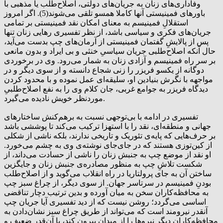
وفاداری‌های زنان به جریان‌های دولتی، اصلاح‌طلب یا مذهبی با
باورهای فمینیستی آنها کاملا همسو تلقی می‌شوند(5). اگر امروز
استقلالِ فمینیسم به معنای امکان نقد فمینیستی بر تمامی
جریان‌های فکری و سیاسی باشد، از نظر تفسیری رهایی زنان تنها
پس از پالایشِ گفتمان فمینیستی از آرمان‌های چپ بدست می‌آید،
حال آنکه اصلاح‌طلبی جریان سیاسیِ خنثی و بی ایراد و بدون مانعی
بر سر راه فمینیسم و آزادی زنان به شمار می‌رود. وی در برخوردی
دوگانه از یکسو فریزر را زنی شجاع دانسته و از سوی دیگر و در
مواجهه با نگرش بنیادین او، سلیقه‌ای عمل نموده و با محدود کردن
دیدگاه فریزر به جوامع غربی، جان کلام وی را به نفع اصلاح‌طلبیِ
موردنظر خویش نادیده می‌گیرد.
تفسیری در ادامه با بی‌توجهی نسبت به برهم‌کنش ساختارهای
جهانی و منطقه‌ای، نقد را با استهزا ترکیب می‌کند تا پوششی باشد
بر حرف‌هایی که پایه‌ی تئوریک و تاریخی ندارند، بلکه ناشی از شکلی
از کین‌توزی‌ هستند که در جای‌جای نوشته‌ی وی به چشم می‌خورد.
او نقد از موضع چپ به جنبش زنان را ناشی از حسادت می‌داند، از
شکست تلاشِ چپ به منظور مصادره‌ی جنبش زنان و جایگزین
ساختن آن به جای پرولتاریا در راه انقلاب می‌گوید و از اصلاح‌طلب
بودنِ فمینیسم در سرتاسر جهان. از سوی دیگر، از چراغ سبز چپ
به محافظه‌کاران سخن به میان آورده و بدین ترتیب دچار تناقضی
اساسی می‌گردد؛ روشن نیست که از دید تفسیری آیا جریان چپ
آنقدر نیرومند است که می‌تواند از طریق چراغ سبز نشان‌دادن به
محافظه‌کاران دیگر نیروها را از میدان بیرون کند، یا آن‌قدر ضعیف و