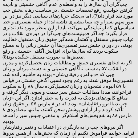
چپ‌گرای آن سال‌ها را به واسطه‌ی عدم آگاهی‌ جنسیتی و نادیده
گرفتن خواستِ رفع تبعیضات جنسیتی در سیاست رهایی‌بخش چپ
مورد نقد قرار داد(7). اما بی‌شک جریان‌های سیاسی دیگر نیز در این
امور سهم بسزا و چه بسا بیشتری داشته‌اند؛ از جمله تفسیری و خط
سیاسی‌ای که او نمایندگی می‌کند، باید از این منظر مورد نقد تندتری
قرار بگیرد؛ چه اگر فمینیست‌های چپ‌گرا در دوره‌ی انقلاب و در
غیاب جنبش مستقل و گفتمان همه‌گیر حقوق زنان مشغول فعالیت
بودند، در دوران جنبش سبز تفسیری‌ها آن جنبش زنانی را به مسلخ
سکوت بردند که سال‌ها برای افزایش آگاهی جنسیتی و رفع
تبعیض‌ها به صورت مستقل جنگیده بود(8).
اگر به ادعای تفسیری جنبش و مطالبات زنان تحصیل‌کرده و مدرن
در انقلاب ۵۷ به سبب ناآگاهی جنسیتی و به دست مردان و زنان
چپی که «دنباله‌رو رفیقان‌شان» بودند به حاشیه رانده شد،
تفسیری‌ها موفق شدند به رغم وجود نسبی آگاهیِ جنستی در قیاس
با ۵۷ انبوه دانشجویان و زنان تحصیل‌کرده سال ۸۸ را به سکوت
فراخوانند، مبادا مطالبات جنبش سبز سمت و سویی دیگر گرفته و
منافع کانون‌های نزدیک به قدرت را به خطر اندازد. اگر این «زنان
چپِ دنباله‌رو رفقایشان» بودند که در ۸ مارس ۵۷ بر حقوق زنان
تأکید کردند و از آزادی پوشش سخن گفتند، ما تنها مصادره‌ی ۸
مارس ۸۸ به نفع بخش‌های اسلام‌گرا و مذهبیِ جنبش سبز را شاهد
بودیم.
اگر نیروهای چپ‌ را به بازنگری در اعتقادات‌ و تغییر رفتارشان
فرامی‌خوانیم فراموش نکنیم آن‌ زمان که بخش‌هایی از همین نیروها