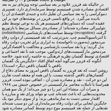
در حالیکه نقد فریزر علاوه بر بعد سیاسی توجه ویژه‌ای نیز به بعد
اقتصادیِ مصادره شدنِ فمینیسم توسط سرمایه‌داری دارد، تفسیری
دموکراسی را به بعد سیاسی آن تقلیل داده و جنبه‌ی اقتصادی آن را
نادیده می‌گیرد. در واقع نانسی فریزر در نوشته‌های خود بر این
عقیده است که دستاوردهای فمینیسم هر یک به نوعی توسط نظم
نئولیبرالی مصادره شده‌اند؛ از مصادره‌ی مسائل مرتبط با بازتوزیع
(redistribution) توسط سیاست‌های بازشناسی (recognition) گرفته،
تا انترناسیونالیسم چپ. بدین‌ترتیب که نقد فمینیستی از دولت‌ِ رفاهِ
مردمحور (به‌صورت ناخواسته)، به ابزاری برای تخریب دولت رفاه
بدل گردید؛ و یا نقد سیاست بازشناسی و مخالفت با اقتصادگراییِ
مردمحورِ مارکسیست‌های ارتدوکس، موجب شد تا نقد اجتماعی و
اقتصادی توسط گفتمان نظریه فرهنگی به حاشیه رانده شود. خلاصه
آنگونه که فریزر می‌گوید آنچه اتفاق افتاد «جایگزینی یک گفتمان
ناقص با گفتمان ناقص دیگر» است(3).
روشن است که نقد فریزر به گفتمان ناقص امروز به معنای دفاع از
گفتمان‌های ناقص گذشته نیست. با این همه او معتقد است تقارن
این دو حرکت – نقد و مصادره شدن آن – اتفاقی نبوده است. فریزر
همراستا با تاملات معاصر مارکسیستی در خصوص جنبش می ۱۹۶۸
و میراث آن، منشاء این امر را دو چیز می‌داند؛ از یک سو همان
محدودیت‌هایی که باعث شده‌اند چپ نو نتواند ورای نقد و مبارزه با
اقتدار سنتی دست به سازماندهی بزند؛ و از سوی دیگر نبود یک
جایگزین ایجابی برای دولت رفاه سرمایه‌داری. این دو سبب شده‌اند
نقدهایی از جمله نقد فمینیسم موج دوم توسط کسانی مصادره شود