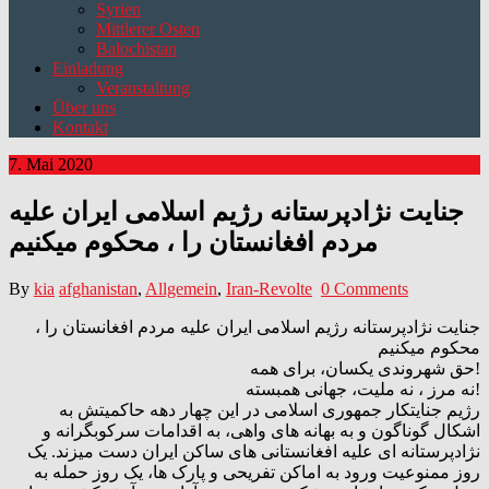
Syrien
Mittlerer Osten
Balochistan
Einladung
Veranstaltung
Über uns
Kontakt
7. Mai 2020
جنایت نژادپرستانه رژیم اسلامی ایران علیه
مردم افغانستان را ، محکوم میکنیم
By
kia
afghanistan
,
Allgemein
,
Iran-Revolte
0 Comments
جنایت نژادپرستانه رژیم اسلامی ایران علیه مردم افغانستان را ،
محکوم میکنیم
حق شهروندی یکسان، برای همه!
نه مرز ، نه ملیت، جهانی همبسته!
رژیم جنایتکار جمهوری اسلامی در این چهار دهه حاکمیتش به
اشکال گوناگون و به بهانه های واهی، به اقدامات سرکوبگرانه و
نژادپرستانه ای علیه افغانستانی های ساکن ایران دست میزند. یک
روز ممنوعیت ورود به اماکن تفریحی و پارک ها، یک روز حمله به