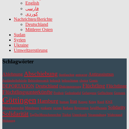
English
فارسی
کوردی
Nachrichten/Berichte
Deutschland
Mittlerer Osten
Sudan
Syrien
Ukraine
Umweltzerstörung
Schlagwörter
Abschiebung
Ablehnung
Antirassismus
Antifaschist
antiracist
Ausländerbehörde
Behördenwatch
belouch
belouchistan
choice
Comic
Flüchtling
DEPORTATION
Deutschland
Flüchtlinge
Diskriminierung
Flüchtlingsunterkünfte
Freiheit
Gedenktafel
Gefangene
Geflüchtete
Grenzen
Göttingen
Hamburg
Iran
human
Kongo
Krieg
Kurd
KWZ
Solidarity
Menschenrechte
Mittelmeer
poskarte
racism
Rathaus
Repression
SajidHussain
Solidarität
TagDerMenschenrechte
Türkei
Unterkunft
Veranstaltung
Widerstand
Wohnung