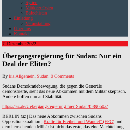
Syrien
Mittlerer Osten
Balochistan
Einladung
Veranstaltung
Über uns
Kontakt
7. Dezember 2022
Übergangsregierung für Sudan: Nur ein
Deal der Eliten?
By
kia
Allgemein
,
Sudan
0 Comments
Sudans Demokratiebewegung, die gegen die Generäle
demonstrierte, sieht das neue Abkommen mit dem Militär skeptisch.
Andere hoffen nun auf Stabilität.
https://taz.de/Uebergangsregierung-fuer-Sudan/!5896602/
BERLIN
taz
| Das neue Abkommen zwischen Sudans
Oppositionskoalition
„Kräfte für Freiheit und Wandel“ (FFC)
und
dem herrschenden Militär ist nicht das erste, das eine Machtteilung