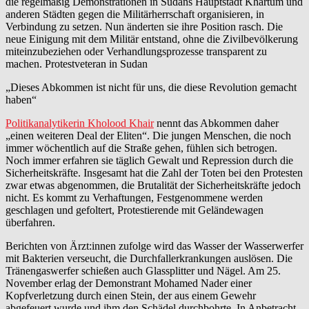
die regelmäßig Demonstrationen in Sudans Hauptstadt Khartum und
anderen Städten gegen die Militärherrschaft organisieren, in
Verbindung zu setzen. Nun änderten sie ihre Position rasch. Die
neue Einigung mit dem Militär entstand, ohne die Zivilbevölkerung
miteinzubeziehen oder Verhandlungsprozesse transparent zu
machen. Protestveteran in Sudan
„Dieses Abkommen ist nicht für uns, die diese Revolution gemacht
haben“
Politikanalytikerin Kholood Khair
nennt das Abkommen daher
„einen weiteren Deal der Eliten“. Die jungen Menschen, die noch
immer wöchentlich auf die Straße gehen, fühlen sich betrogen.
Noch immer erfahren sie täglich Gewalt und Repression durch die
Sicherheitskräfte. Insgesamt hat die Zahl der Toten bei den Protesten
zwar etwas abgenommen, die Brutalität der Sicherheitskräfte jedoch
nicht. Es kommt zu Verhaftungen, Festgenommene werden
geschlagen und gefoltert, Protestierende mit Geländewagen
überfahren.
Berichten von Ärz­t:in­nen zufolge wird das Wasser der Wasserwerfer
mit Bakterien verseucht, die Durchfallerkrankungen auslösen. Die
Tränengaswerfer schießen auch Glassplitter und Nägel. Am 25.
November erlag der Demonstrant Mohamed Nader einer
Kopfverletzung durch einen Stein, der aus einem Gewehr
abgefeuert wurde und ihm den Schädel durchbohrte. In Anbetracht