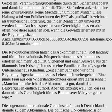
Getöteten, Verantwortungsübernahme durch den Sicherheitsapparat
und damit keine Immunität für die Täter. Sie fordern außerdem eine
reine Zivilregierung, keine Machtteilung mit dem Militär. Diese
Haltung wird von Po­li­ti­ke­r:in­nen der FFC als „radikal“ bezeichnet,
als träumerische Forderung, die in der Realität nicht umgesetzt
werden kann. Auch sie sprechen von Gerechtigkeit, lassen aber
offen, wie diese aussehen soll, wenn die Gewalttäter erneut mit in
der Regierung sitzen.
Anzeigehttps://8040530bd1be3503eb8564c3ba08723e.safeframe.goog
0-40/html/container.html
Die Re­vo­lu­tio­nä­r:in­nen halten das Abkommen für ein „soft landing“
und für nicht revolutionär. Für­spre­che­r:in­nen des Abkommens
erhoffen sich mehr Stabilität, Sicherheit und einen Ausweg aus der
ökonomischen Krise. „Ich muss meine Familie ernähren“, sagt ein
Unternehmer aus Khartum. „Seit einem Jahr sind wir ohne
Regierung. Irgendwann muss das Leben auch weitergehen.“ Eine
junge Frau aus den Widerstandskomitees erklärt ihre Zerrissenheit:
„Manchmal denke ich, das Abkommen ist gut, damit das
Blutvergießen endlich aufhört. Aber gleichzeitig weiß ich, dass es
dann niemals Gerechtigkeit für das Blut unserer Märtyrer geben
wird.“
Die sogenannte internationale Gemeinschaft – auch Deutschland –
drängte zu dem Abkommen. Die politische UN-Sudan-Mission