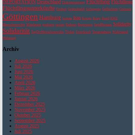
Flüchtling
DEPORTATION
Deutschland
Flüchtlinge
Diskriminierung
Flüchtlingsunterkünfte
Freiheit
Gedenktafel
Gefangene
Geflüchtete
Grenzen
Göttingen
Hamburg
Iran
human
Kongo
Krieg
Kurd
KWZ
Solidarity
Menschenrechte
Mittelmeer
poskarte
racism
Rathaus
Repression
SajidHussain
Solidarität
TagDerMenschenrechte
Türkei
Unterkunft
Veranstaltung
Widerstand
Wohnung
Archiv
August 2026
Juli 2026
Juni 2026
Mai 2026
April 2026
März 2026
Februar 2026
Januar 2026
Dezember 2025
November 2025
Oktober 2025
September 2025
August 2025
Juli 2025