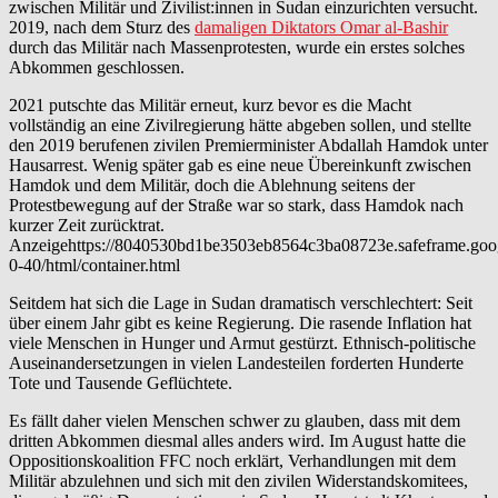
zwischen Militär und Zi­vi­lis­t:in­nen in Sudan einzurichten versucht.
2019, nach dem Sturz des
damaligen Diktators Omar al-Bashir
durch das Militär nach Massenprotesten, wurde ein erstes solches
Abkommen geschlossen.
2021 putschte das Militär erneut, kurz bevor es die Macht
vollständig an eine Zivilregierung hätte abgeben sollen, und stellte
den 2019 berufenen zivilen Premierminister Abdallah Hamdok unter
Hausarrest. Wenig später gab es eine neue Übereinkunft zwischen
Hamdok und dem Militär, doch die Ablehnung seitens der
Protestbewegung auf der Straße war so stark, dass Hamdok nach
kurzer Zeit zurücktrat.
Anzeigehttps://8040530bd1be3503eb8564c3ba08723e.safeframe.goog
0-40/html/container.html
Seitdem hat sich die Lage in Sudan dramatisch verschlechtert: Seit
über einem Jahr gibt es keine Regierung. Die rasende Inflation hat
viele Menschen in Hunger und Armut gestürzt. Ethnisch-politische
Auseinandersetzungen in vielen Landesteilen forderten Hunderte
Tote und Tausende Geflüchtete.
Es fällt daher vielen Menschen schwer zu glauben, dass mit dem
dritten Abkommen diesmal alles anders wird. Im August hatte die
Oppositionskoalition FFC noch erklärt, Verhandlungen mit dem
Militär abzulehnen und sich mit den zivilen Widerstandskomitees,