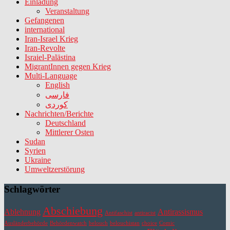
Einladung
Veranstaltung
Gefangenen
international
Iran-Israel Krieg
Iran-Revolte
Israiel-Palästina
MigrantInnen gegen Krieg
Multi-Language
English
فارسی
کوردی
Nachrichten/Berichte
Deutschland
Mittlerer Osten
Sudan
Syrien
Ukraine
Umweltzerstörung
Schlagwörter
Abschiebung
Ablehnung
Antirassismus
Antifaschist
antiracist
Ausländerbehörde
Behördenwatch
belouch
belouchistan
choice
Comic