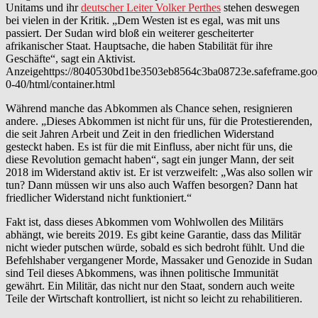
Unitams und ihr
deutscher Leiter Volker Perthes
stehen deswegen
bei vielen in der Kritik. „Dem Westen ist es egal, was mit uns
passiert. Der Sudan wird bloß ein weiterer gescheiterter
afrikanischer Staat. Hauptsache, die haben Stabilität für ihre
Geschäfte“, sagt ein Aktivist.
Anzeigehttps://8040530bd1be3503eb8564c3ba08723e.safeframe.goog
0-40/html/container.html
Während manche das Abkommen als Chance sehen, resignieren
andere. „Dieses Abkommen ist nicht für uns, für die Protestierenden,
die seit Jahren Arbeit und Zeit in den friedlichen Widerstand
gesteckt haben. Es ist für die mit Einfluss, aber nicht für uns, die
diese Revolution gemacht haben“, sagt ein junger Mann, der seit
2018 im Widerstand aktiv ist. Er ist verzweifelt: „Was also sollen wir
tun? Dann müssen wir uns also auch Waffen besorgen? Dann hat
friedlicher Widerstand nicht funktioniert.“
Fakt ist, dass dieses Abkommen vom Wohlwollen des Militärs
abhängt, wie bereits 2019. Es gibt keine Garantie, dass das Militär
nicht wieder putschen würde, sobald es sich bedroht fühlt. Und die
Befehlshaber vergangener Morde, Massaker und Genozide in Sudan
sind Teil dieses Abkommens, was ihnen politische Immunität
gewährt. Ein Militär, das nicht nur den Staat, sondern auch weite
Teile der Wirtschaft kontrolliert, ist nicht so leicht zu rehabilitieren.