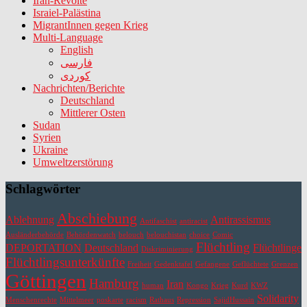
Iran-Revolte
Israiel-Palästina
MigrantInnen gegen Krieg
Multi-Language
English
فارسی
کوردی
Nachrichten/Berichte
Deutschland
Mittlerer Osten
Sudan
Syrien
Ukraine
Umweltzerstörung
Schlagwörter
Abschiebung
Ablehnung
Antirassismus
Antifaschist
antiracist
Ausländerbehörde
Behördenwatch
belouch
belouchistan
choice
Comic
Flüchtling
DEPORTATION
Deutschland
Flüchtlinge
Diskriminierung
Flüchtlingsunterkünfte
Freiheit
Gedenktafel
Gefangene
Geflüchtete
Grenzen
Göttingen
Hamburg
Iran
human
Kongo
Krieg
Kurd
KWZ
Solidarity
Menschenrechte
Mittelmeer
poskarte
racism
Rathaus
Repression
SajidHussain