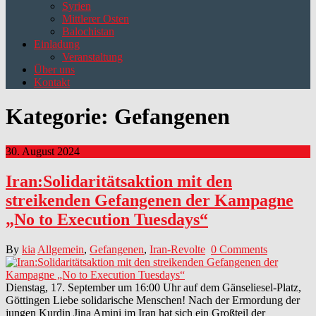
Syrien
Mittlerer Osten
Balochistan
Einladung
Veranstaltung
Über uns
Kontakt
Kategorie:
Gefangenen
30. August 2024
Iran:Solidaritätsaktion mit den
streikenden Gefangenen der Kampagne
„No to Execution Tuesdays“
By
kia
Allgemein
,
Gefangenen
,
Iran-Revolte
0 Comments
Dienstag, 17. September um 16:00 Uhr auf dem Gänseliesel-Platz,
Göttingen Liebe solidarische Menschen! Nach der Ermordung der
jungen Kurdin Jina Amini im Iran hat sich ein Großteil der