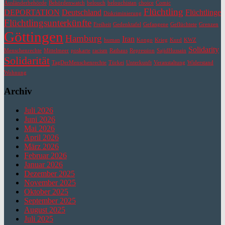
Ausländerbehörde
Behördenwatch
belouch
belouchistan
choice
Comic
Flüchtling
DEPORTATION
Deutschland
Flüchtlinge
Diskriminierung
Flüchtlingsunterkünfte
Freiheit
Gedenktafel
Gefangene
Geflüchtete
Grenzen
Göttingen
Hamburg
Iran
human
Kongo
Krieg
Kurd
KWZ
Solidarity
Menschenrechte
Mittelmeer
poskarte
racism
Rathaus
Repression
SajidHussain
Solidarität
TagDerMenschenrechte
Türkei
Unterkunft
Veranstaltung
Widerstand
Wohnung
Archiv
Juli 2026
Juni 2026
Mai 2026
April 2026
März 2026
Februar 2026
Januar 2026
Dezember 2025
November 2025
Oktober 2025
September 2025
August 2025
Juli 2025