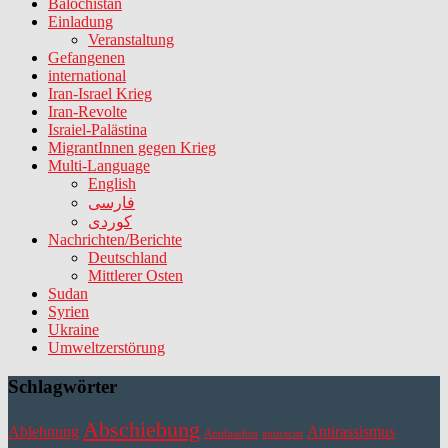
Balochistan
Einladung
Veranstaltung
Gefangenen
international
Iran-Israel Krieg
Iran-Revolte
Israiel-Palästina
MigrantInnen gegen Krieg
Multi-Language
English
فارسی
کوردی
Nachrichten/Berichte
Deutschland
Mittlerer Osten
Sudan
Syrien
Ukraine
Umweltzerstörung
Schlagwörter
Abschiebung
Ablehnung
Antirassismus
Antifaschist
antiracist