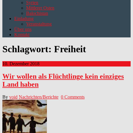
Syrien
Mittlerer Osten
Balochistan
Einladung
Veranstaltung
Über uns
Kontakt
Schlagwort:
Freiheit
10. Dezember 2018
Wir wollen als Flüchtlinge kein einziges
Land haben
By
void
Nachrichten/Berichte
0 Comments