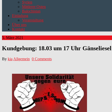
Syrien
Mittlerer Osten
Balochistan
Einladung
Veranstaltung
Über uns
Kontakt
5. März 2021
Kundgebung: 18.03 um 17 Uhr Gänseliesel
By
kia
Allgemein
0 Comments