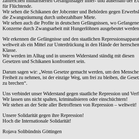
zahlreichen militarisierten Gefängnislager inner- und außerhalb der E
für Flüchtende.
Wir sehen die Schikanen der Jobcenter und Behörden gegen Erwerbs
die Zwangsräumung durch unbezahlbare Miete.
Wir sehen auch die Profite in deutschen Gefängnissen, wo Gefangene
Konzerne durch Zwangsarbeit mit Hungerlöhnen ausgebeutet werden
Wir erkennen die Gefängnisse und den staatlichen Repressionsappara
weltweit als ein Mittel zur Unterdrückung in den Hände der herrsche
Klasse.
Wir werden im Alltag und in unseren Widerstand ständig mit diesen
Gesetzen und Schikanen konfrontiert sein.
Darum sagen wir: „Wenn Gesetze gemacht werden, um den Menschen
Freiheit zu nehmen, ist der einzige Weg, um frei zu bleiben, die Geset
zu brechen“.
Uns verbindet unser Widerstand gegen staatliche Repression und Ver
Wir lassen uns nicht spalten, kriminalisieren oder einschüchtern!
Wir stehen an der Seite aller Betroffenen von Repression – weltweit!
Unsere Solidarität gegen ihre Repression!
Hoch die Internationale Solidarität!
Rojava Solibündnis Göttingen