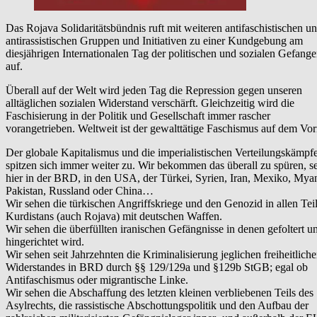
Das Rojava Solidaritätsbündnis ruft mit weiteren antifaschistischen u
antirassistischen Gruppen und Initiativen zu einer Kundgebung am
diesjährigen Internationalen Tag der politischen und sozialen Gefang
auf.
Überall auf der Welt wird jeden Tag die Repression gegen unseren
alltäglichen sozialen Widerstand verschärft. Gleichzeitig wird die
Faschisierung in der Politik und Gesellschaft immer rascher
vorangetrieben. Weltweit ist der gewalttätige Faschismus auf dem Vo
Der globale Kapitalismus und die imperialistischen Verteilungskämpf
spitzen sich immer weiter zu. Wir bekommen das überall zu spüren, se
hier in der BRD, in den USA, der Türkei, Syrien, Iran, Mexiko, Mya
Pakistan, Russland oder China…
Wir sehen die türkischen Angriffskriege und den Genozid in allen Tei
Kurdistans (auch Rojava) mit deutschen Waffen.
Wir sehen die überfüllten iranischen Gefängnisse in denen gefoltert u
hingerichtet wird.
Wir sehen seit Jahrzehnten die Kriminalisierung jeglichen freiheitlich
Widerstandes in BRD durch §§ 129/129a und §129b StGB; egal ob
Antifaschismus oder migrantische Linke.
Wir sehen die Abschaffung des letzten kleinen verbliebenen Teils des
Asylrechts, die rassistische Abschottungspolitik und den Aufbau der