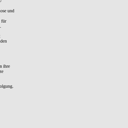
U
lose und
 für
.
t
nden
 ihre
ze
folgung.