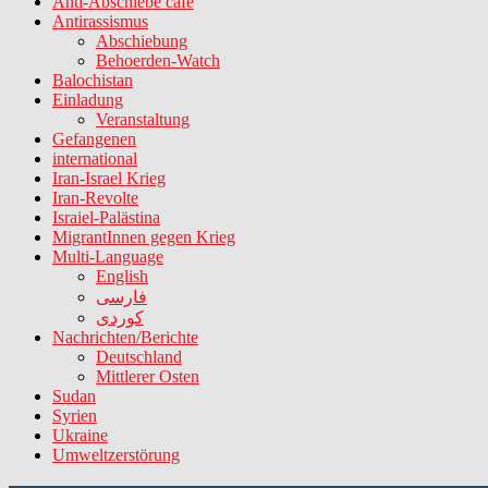
Anti-Abschiebe cafe
Antirassismus
Abschiebung
Behoerden-Watch
Balochistan
Einladung
Veranstaltung
Gefangenen
international
Iran-Israel Krieg
Iran-Revolte
Israiel-Palästina
MigrantInnen gegen Krieg
Multi-Language
English
فارسی
کوردی
Nachrichten/Berichte
Deutschland
Mittlerer Osten
Sudan
Syrien
Ukraine
Umweltzerstörung