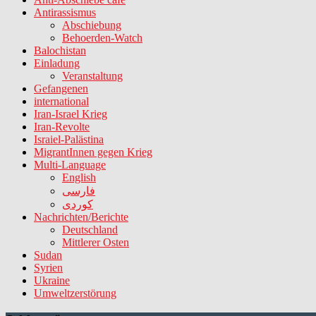
Antirassismus
Abschiebung
Behoerden-Watch
Balochistan
Einladung
Veranstaltung
Gefangenen
international
Iran-Israel Krieg
Iran-Revolte
Israiel-Palästina
MigrantInnen gegen Krieg
Multi-Language
English
فارسی
کوردی
Nachrichten/Berichte
Deutschland
Mittlerer Osten
Sudan
Syrien
Ukraine
Umweltzerstörung