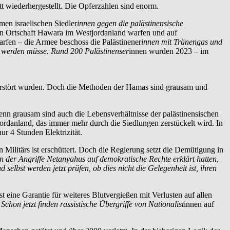
t wiederhergestellt. Die Opferzahlen sind enorm.
en israelischen Siedler
innen gegen die palästinensische
hen Ortschaft Hawara im Westjordanland warfen und auf
rfen – die Armee beschoss die Palästinener
innen mit Tränengas und
” werden müsse. Rund 200 Palästinenser
innen wurden 2023 – im
 zerstört wurden. Doch die Methoden der Hamas sind grausam und
Denn grausam sind auch die Lebensverhältnisse der palästinensischen
ordanland, das immer mehr durch die Siedlungen zerstückelt wird. In
ur 4 Stunden Elektrizität.
Militärs ist erschüttert. Doch die Regierung setzt die Demütigung in
n der Angriffe Netanyahus auf demokratische Rechte erklärt hatten,
elbst werden jetzt prüfen, ob dies nicht die Gelegenheit ist, ihren
 eine Garantie für weiteres Blutvergießen mit Verlusten auf allen
on jetzt finden rassistische Übergriffe von Nationalist
innen auf