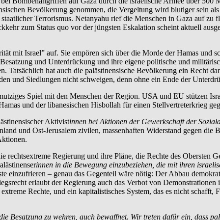
ei Bombenangriffen auf Gaza durch die israelische Armee über 500 Men
ensischen Bevölkerung genommen, die Vergeltung wird blutiger sein al
aatlicher Terrorismus. Netanyahu rief die Menschen in Gaza auf zu fli
ehr zum Status quo vor der jüngsten Eskalation scheint aktuell ausge
arität mit Israel” auf. Sie empören sich über die Morde der Hamas und 
 Besatzung und Unterdrückung und ihre eigene politische und militärisch
en. Tatsächlich hat auch die palästinensische Bevölkerung ein Recht da
den und Siedlungen nicht schweigen, denn ohne ein Ende der Unterdrück
hmutziges Spiel mit den Menschen der Region. USA und EU stützen Israe
mas und der libanesischen Hisbollah für einen Stellvertreterkrieg gege
ästinensischer Aktivist
innen bei Aktionen der Gewerkschaft der Soziala
danland und Ost-Jerusalem zivilen, massenhaften Widerstand gegen die
Aktionen.
die rechtsextreme Regierung und ihre Pläne, die Rechte des Obersten G
alästinenser
innen in die Bewegung einzubeziehen, die mit ihren israeli
este einzufrieren – genau das Gegenteil wäre nötig: Der Abbau demokrat
egsrecht erlaubt der Regierung auch das Verbot von Demonstrationen 
reme Rechte, und ein kapitalistisches System, das es nicht schafft, Fr
die Besatzung zu wehren, auch bewaffnet. Wir treten dafür ein, dass pa