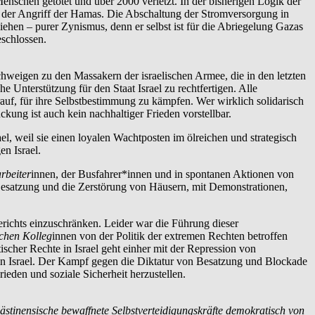
schen getötet und über 2000 verletzt. In der bisherigen Logik der
s der Angriff der Hamas. Die Abschaltung der Stromversorgung in
ehen – purer Zynismus, denn er selbst ist für die Abriegelung Gazas
schlossen.
schweigen zu den Massakern der israelischen Armee, die in den letzten
e Unterstützung für den Staat Israel zu rechtfertigen. Alle
rauf, für ihre Selbstbestimmung zu kämpfen. Wer wirklich solidarisch
ung ist auch kein nachhaltiger Frieden vorstellbar.
l, weil sie einen loyalen Wachtposten im ölreichen und strategisch
n Israel.
rbeiter
innen, der Busfahrer*innen und in spontanen Aktionen von
 Besatzung und die Zerstörung von Häusern, mit Demonstrationen,
erichts einzuschränken. Leider war die Führung dieser
schen Kolleg
innen von der Politik der extremen Rechten betroffen
ischer Rechte in Israel geht einher mit der Repression von
in Israel. Der Kampf gegen die Diktatur von Besatzung und Blockade
ieden und soziale Sicherheit herzustellen.
lästinensische bewaffnete Selbstverteidigungskräfte demokratisch von