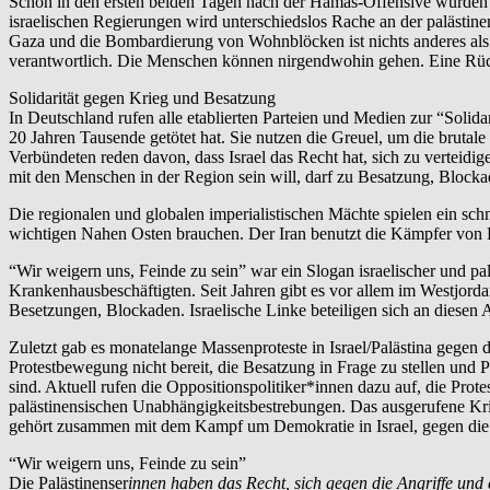
Schon in den ersten beiden Tagen nach der Hamas-Offensive wurden b
israelischen Regierungen wird unterschiedslos Rache an der palästin
Gaza und die Bombardierung von Wohnblöcken ist nichts anderes als st
verantwortlich. Die Menschen können nirgendwohin gehen. Eine Rückk
Solidarität gegen Krieg und Besatzung
In Deutschland rufen alle etablierten Parteien und Medien zur “Solid
20 Jahren Tausende getötet hat. Sie nutzen die Greuel, um die brutale
Verbündeten reden davon, dass Israel das Recht hat, sich zu verteidig
mit den Menschen in der Region sein will, darf zu Besatzung, Blocka
Die regionalen und globalen imperialistischen Mächte spielen ein sc
wichtigen Nahen Osten brauchen. Der Iran benutzt die Kämpfer von Ha
“Wir weigern uns, Feinde zu sein” war ein Slogan israelischer und pal
Krankenhausbeschäftigten. Seit Jahren gibt es vor allem im Westjor
Besetzungen, Blockaden. Israelische Linke beteiligen sich an diesen 
Zuletzt gab es monatelange Massenproteste in Israel/Palästina gegen 
Protestbewegung nicht bereit, die Besatzung in Frage zu stellen und P
sind. Aktuell rufen die Oppositionspolitiker*innen dazu auf, die Prot
palästinensischen Unabhängigkeitsbestrebungen. Das ausgerufene Kri
gehört zusammen mit dem Kampf um Demokratie in Israel, gegen die ext
“Wir weigern uns, Feinde zu sein”
Die Palästinenser
innen haben das Recht, sich gegen die Angriffe und 