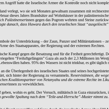
 Angriff hatte die Israelische Armee die Kontrolle noch nicht komplet
nd verlegt, wo sie seit Monaten gewaltsam zusammen mit rechtsextrem
ebruar dieses Jahres Brandsätze auf Wohnhäuser in der palästinensisc
sich Palästinenser
innen gegen das Pogrom wehrten und Steine zurückwa
sagte danach, dass Hawara durch den israelischen Staat “ausgelöscht
 Symbole der Unterdrückung – der Zaun, Panzer und Militärstationen –
ie Arme des Staatsapparates, der Regierung und der extremen Rechten.
ische Kampf gegen die Besatzung und für die Freiheit gerechtfertigt. 
iegelten “Freiluftgefängnis” Gaza als auch der 2,3 Millionen im Westj
benswillen haben. 95% des Wassers ist nicht trinkbar, es gibt täglich n
 die Überlegenheit des israelischen Staates und seines hochgerüsteten 
ärt, sich hinter der Regierung zu versammeln. Reservist
innen, die wege
schen Koalitionspartner von Netanyahu und die extreme Rechte im Likud s
nenser
innen zu verwirklichen.
eben, wohin es geht. Der Versuch, militärisch in Gaza einzurücken, ist
gewollte Spaltung nach dem “Teile-und-Herrsche”-Muster nimmt zu. Sch