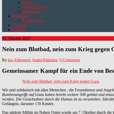
Syrien
Mittlerer Osten
Balochistan
Einladung
Veranstaltung
Über uns
Kontakt
10. Oktober 2023
Nein zum Blutbad, nein zum Krieg gegen
By
kia
Allgemein
,
Israiel-Palästina
0 Comments
Gemeinsamer Kampf für ein Ende von Bes
Nein zum Blutbad, nein zum Krieg gegen Gaza
Wir sind solidarisch mit allen Menschen , die Freund
innen und Angehö
Bombenangriffe auf Gaza haben bereits weitere 500 getötet und mü
werden. Die Geiselnahme durch die Hamas ist zu verurteilen. Allerdin
Gefängnis, darunter 170 Kinder.
Das stärkste Militär im Nahen Osten wurde am 7. Oktober durch die 