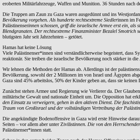
eroberten Militärfahrzeuge, Waffen und Munition. 36 Stunden nach dem
Die Truppen am Zaun zu Gaza waren ausgedünnt und ins Westjordanla
Bevölkerung vorgehen. Als hunderte rechtsextreme Siedler
innen im F
Palästinenser
innen schossen, griff die israelische Armee erst ein, als 
Blendgranaten. Der rechtsextreme Finanzminister Bezalel Smotrich 
blutigsten Jahr seit Jahrzehnten – getötet.
Hamas hat keine Lösung
Viele Palästinenser*innen sind verständlicherweise begeistert, dass
reaktionär. Sie treiben die israelische Bevölkerung noch stärker in d
Wir lehnen die Methoden der Hamas ab. Allerdings ist der palästinens
Bevölkerung, sowohl der 2 Millionen im von Israel und Ägypten abger
Gaza sind 45% arbeitslos, 50% der Kinder geben an, dass sie keinen Le
Zunächst stehen Armee und Regierung wie Verlierer da. Der Glauben an
militärische Gewalt und nationale Einheit um. Die Opposition hat erkl
den Einsatz zu verweigern, gehen in den aktiven Dienst. Die faschisti
Traum von Großisrael und der vollständigen Vertreibung der Palästi
Die angekündigte Bodenoffensive in Gaza wird erste Hinweise darauf g
Seiten – vor allem aber unter Zivilist
innen. Die von den Herrschenden 
Palästinenser*innen statt.