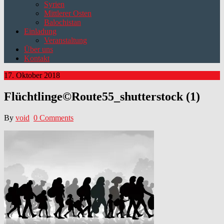
Syrien
Mittlerer Osten
Balochistan
Einladung
Veranstaltung
Über uns
Kontakt
17. Oktober 2018
Flüchtlinge©Route55_shutterstock (1)
By
void
0 Comments