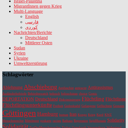
Israiel-Palästina
MigrantInnen gegen Krieg
Multi-Language
English
فارسی
کوردی
Nachrichten/Berichte
Deutschland
Mittlerer Osten
Sudan
Syrien
Ukraine
Umweltzerstörung
Schlagwörter
Abschiebung
Ablehnung
Antirassismus
Antifaschist
antiracist
Ausländerbehörde
Behördenwatch
belouch
belouchistan
choice
Comic
Flüchtling
DEPORTATION
Deutschland
Flüchtlinge
Diskriminierung
Flüchtlingsunterkünfte
Freiheit
Gedenktafel
Gefangene
Geflüchtete
Grenzen
Göttingen
Hamburg
Iran
human
Kongo
Krieg
Kurd
KWZ
Solidarity
Menschenrechte
Mittelmeer
poskarte
racism
Rathaus
Repression
SajidHussain
Solidarität
TagDerMenschenrechte
Türkei
Unterkunft
Veranstaltung
Widerstand