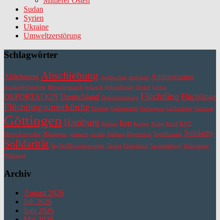
Mittlerer Osten
Sudan
Syrien
Ukraine
Umweltzerstörung
Schlagwörter
Abschiebung
Ablehnung
Antirassismus
Antifaschist
antiracist
Ausländerbehörde
Behördenwatch
belouch
belouchistan
choice
Comic
Flüchtling
DEPORTATION
Deutschland
Flüchtlinge
Diskriminierung
Flüchtlingsunterkünfte
Freiheit
Gedenktafel
Gefangene
Geflüchtete
Grenzen
Göttingen
Hamburg
Iran
human
Kongo
Krieg
Kurd
KWZ
Solidarity
Menschenrechte
Mittelmeer
poskarte
racism
Rathaus
Repression
SajidHussain
Solidarität
TagDerMenschenrechte
Türkei
Unterkunft
Veranstaltung
Widerstand
Wohnung
Archiv
August 2026
Juli 2026
Juni 2026
Mai 2026