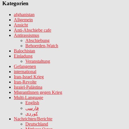
Kategorien
afghanistan
Allgemein
Ansicht
Anti-Abschiebe cafe
Antirassismus
Abschiebung
Behoerden-Watch
Balochistan
Einladung
Veranstaltung
Gefangenen
international
Iran-Israel Krieg
Iran-Revolte
Israiel-Palästina
MigrantInnen gegen Krieg
Multi-Language
English
فارسی
کوردی
Nachrichten/Berichte
Deutschland