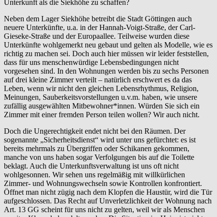
Unterkunft als die Siekhöhe zu schaffen?
Neben dem Lager Siekhöhe betreibt die Stadt Göttingen auch
neuere Unterkünfte, u.a. in der Hannah-Voigt-Straße, der Carl-
Gieseke-Straße und der Europaallee. Teilweise wurden diese
Unterkünfte wohlgemerkt neu gebaut und gelten als Modelle, wie es
richtig zu machen sei. Doch auch hier müssen wir leider feststellen,
dass für uns menschenwürdige Lebensbedingungen nicht
vorgesehen sind. In den Wohnungen werden bis zu sechs Personen
auf drei kleine Zimmer verteilt – natürlich erschwert es da das
Leben, wenn wir nicht den gleichen Lebensrhythmus, Religion,
Meinungen, Sauberkeitsvorstellungen u.v.m. haben, wie unsere
zufällig ausgewählten Mitbewohner*innen. Würden Sie sich ein
Zimmer mit einer fremden Person teilen wollen? Wir auch nicht.
Doch die Ungerechtigkeit endet nicht bei den Räumen. Der
sogenannte „Sicherheitsdienst“ wird unter uns gefürchtet: es ist
bereits mehrmals zu Übergriffen oder Schikanen gekommen,
manche von uns haben sogar Verfolgungen bis auf die Toilette
beklagt. Auch die Unterkunftsverwaltung ist uns oft nicht
wohlgesonnen. Wir sehen uns regelmäßig mit willkürlichen
Zimmer- und Wohnungswechseln sowie Kontrollen konfrontiert.
Öffnet man nicht zügig nach dem Klopfen die Haustür, wird die Tür
aufgeschlossen. Das Recht auf Unverletzlichkeit der Wohnung nach
Art. 13 GG scheint für uns nicht zu gelten, weil wir als Menschen