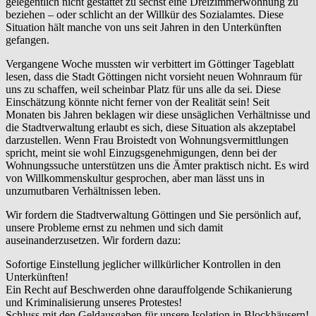
gelegentlich nicht gestattet zu sechst eine Dreizimmerwohnung zu
beziehen – oder schlicht an der Willkür des Sozialamtes. Diese
Situation hält manche von uns seit Jahren in den Unterkünften
gefangen.
Vergangene Woche mussten wir verbittert im Göttinger Tageblatt
lesen, dass die Stadt Göttingen nicht vorsieht neuen Wohnraum für
uns zu schaffen, weil scheinbar Platz für uns alle da sei. Diese
Einschätzung könnte nicht ferner von der Realität sein! Seit
Monaten bis Jahren beklagen wir diese unsäglichen Verhältnisse und
die Stadtverwaltung erlaubt es sich, diese Situation als akzeptabel
darzustellen. Wenn Frau Broistedt von Wohnungsvermittlungen
spricht, meint sie wohl Einzugsgenehmigungen, denn bei der
Wohnungssuche unterstützen uns die Ämter praktisch nicht. Es wird
von Willkommenskultur gesprochen, aber man lässt uns in
unzumutbaren Verhältnissen leben.
Wir fordern die Stadtverwaltung Göttingen und Sie persönlich auf,
unsere Probleme ernst zu nehmen und sich damit
auseinanderzusetzen. Wir fordern dazu:
Sofortige Einstellung jeglicher willkürlicher Kontrollen in den
Unterkünften!
Ein Recht auf Beschwerden ohne darauffolgende Schikanierung
und Kriminalisierung unseres Protestes!
Schluss mit den Geldausgaben für unsere Isolation in Blockhäusern!