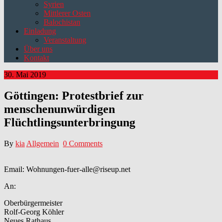
Syrien
Mittlerer Osten
Balochistan
Einladung
Veranstaltung
Über uns
Kontakt
30. Mai 2019
Göttingen: Protestbrief zur
menschenunwürdigen
Flüchtlingsunterbringung
By
kia
Allgemein
0 Comments
Email: Wohnungen-fuer-alle@riseup.net
An:
Oberbürgermeister
Rolf-Georg Köhler
Neues Rathaus