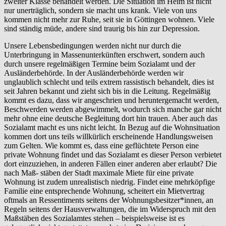
zweiter Klasse behandelt werden. Die Situation im Heim ist nicht
nur unerträglich, sondern sie macht uns krank. Viele von uns
kommen nicht mehr zur Ruhe, seit sie in Göttingen wohnen. Viele
sind ständig müde, andere sind traurig bis hin zur Depression.
Unsere Lebensbedingungen werden nicht nur durch die
Unterbringung in Massenunterkünften erschwert, sondern auch
durch unsere regelmäßigen Termine beim Sozialamt und der
Ausländerbehörde. In der Ausländerbehörde werden wir
unglaublich schlecht und teils extrem rassistisch behandelt, dies ist
seit Jahren bekannt und zieht sich bis in die Leitung. Regelmäßig
kommt es dazu, dass wir angeschrien und heruntergemacht werden,
Beschwerden werden abgewimmelt, wodurch sich manche gar nicht
mehr ohne eine deutsche Begleitung dort hin trauen. Aber auch das
Sozialamt macht es uns nicht leicht. In Bezug auf die Wohnsituation
kommen dort uns teils willkürlich erscheinende Handlungsweisen
zum Gelten. Wie kommt es, dass eine geflüchtete Person eine
private Wohnung findet und das Sozialamt es dieser Person verbietet
dort einzuziehen, in anderen Fällen einer anderen aber erlaubt? Die
nach Maß- stäben der Stadt maximale Miete für eine private
Wohnung ist zudem unrealistisch niedrig. Findet eine mehrköpfige
Familie eine entsprechende Wohnung, scheitert ein Mietvertrag
oftmals an Ressentiments seitens der Wohnungsbesitzer*innen, an
Regeln seitens der Hausverwaltungen, die im Widerspruch mit den
Maßstäben des Sozialamtes stehen – beispielsweise ist es