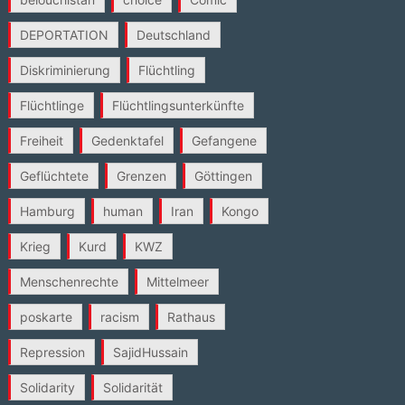
DEPORTATION
Deutschland
Diskriminierung
Flüchtling
Flüchtlinge
Flüchtlingsunterkünfte
Freiheit
Gedenktafel
Gefangene
Geflüchtete
Grenzen
Göttingen
Hamburg
human
Iran
Kongo
Krieg
Kurd
KWZ
Menschenrechte
Mittelmeer
poskarte
racism
Rathaus
Repression
SajidHussain
Solidarity
Solidarität