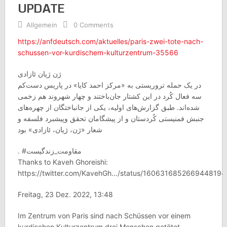
UPDATE
Allgemein
0 Comments
https://anfdeutsch.com/aktuelles/paris-zwei-tote-nach-
schussen-vor-kurdischem-kulturzentrum-35566
ژن ژیان ئازادی
‏در یک حمله تروریستی به «مرکز احمد کایا» در پاریس دست‌کم
سه فعال کُرد در این کشتار جان‌باختند و چهار شهروند هم زخمی
شده‌اند. طبق گزارش‌های اولیه، یکی از جانباختگان از چهره‌های
جنبش فمنیستی کُردستان و از پیشگامان تحقق و‌پیشبرد فلسفه و
شعار «ژن، ژیان، ئازادی» بود
. ‎#مقاومت_زندگیست
Thanks to Kaveh Ghoreishi:
https://twitter.com/KavehGh…/status/160631685266944819
Freitag, 23 Dez. 2022, 13:48
Im Zentrum von Paris sind nach Schüssen vor einem
kurdischen Kulturzentrum drei Menschen getötet