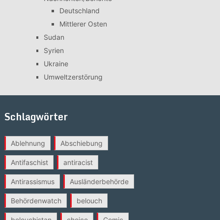
Deutschland
Mittlerer Osten
Sudan
Syrien
Ukraine
Umweltzerstörung
Schlagwörter
Ablehnung
Abschiebung
Antifaschist
antiracist
Antirassismus
Ausländerbehörde
Behördenwatch
belouch
belouchistan
choice
Comic