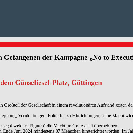
den Gefangenen der Kampagne „No to Execut
dem Gänseliesel-Platz, Göttingen
n Großteil der Gesellschaft in einem revolutionären Aufstand gegen d
schleppung, Vernichtungen, Folter bis zu Hinrichtungen, seine Macht w
 es egal welche `Figuren´ die Macht im Gottesstaat übernehmen.
en Ende Juni 2024 mindestens 87 Menschen hingerichtet worden. Im J