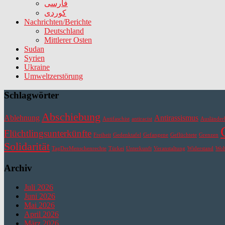
فارسی
کوردی
Nachrichten/Berichte
Deutschland
Mittlerer Osten
Sudan
Syrien
Ukraine
Umweltzerstörung
Schlagwörter
Abschiebung
Ablehnung
Antirassismus
Antifaschist
antiracist
Ausländer
Flüchtlingsunterkünfte
Freiheit
Gedenktafel
Gefangene
Geflüchtete
Grenzen
Solidarität
TagDerMenschenrechte
Türkei
Unterkunft
Veranstaltung
Widerstand
Wo
Archiv
Juli 2026
Juni 2026
Mai 2026
April 2026
März 2026