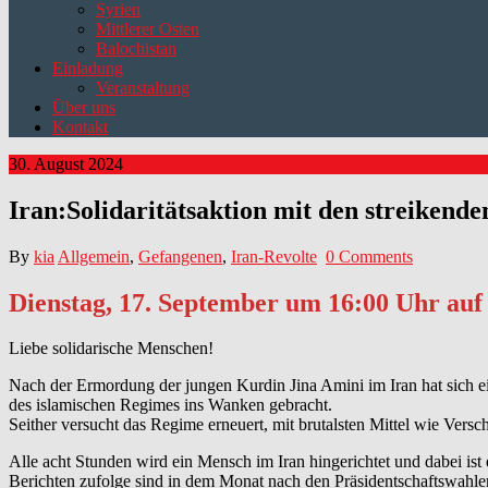
Syrien
Mittlerer Osten
Balochistan
Einladung
Veranstaltung
Über uns
Kontakt
30. August 2024
Iran:Solidaritätsaktion mit den streiken
By
kia
Allgemein
,
Gefangenen
,
Iran-Revolte
0 Comments
Dienstag, 17. September um 16:00 Uhr auf 
Liebe solidarische Menschen!
Nach der Ermordung der jungen Kurdin Jina Amini im Iran hat sich ei
des islamischen Regimes ins Wanken gebracht.
Seither versucht das Regime erneuert, mit brutalsten Mittel wie Ver
Alle acht Stunden wird ein Mensch im Iran hingerichtet und dabei ist
Berichten zufolge sind in dem Monat nach den Präsidentschaftswahl