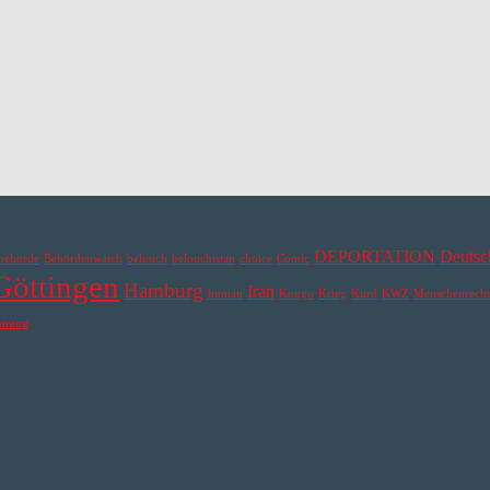
DEPORTATION
Deutsc
behörde
Behördenwatch
belouch
belouchistan
choice
Comic
Göttingen
Hamburg
Iran
human
Kongo
Krieg
Kurd
KWZ
Menschenrecht
hnung