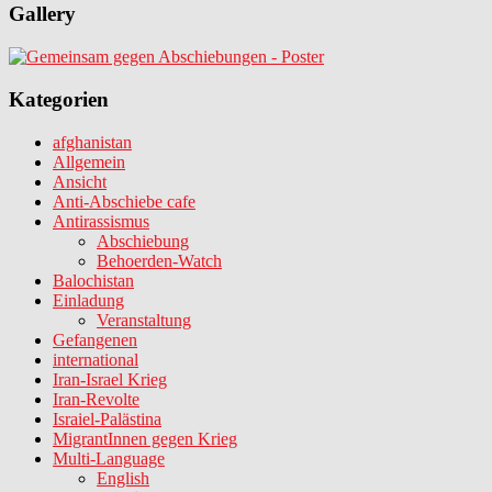
Gallery
Kategorien
afghanistan
Allgemein
Ansicht
Anti-Abschiebe cafe
Antirassismus
Abschiebung
Behoerden-Watch
Balochistan
Einladung
Veranstaltung
Gefangenen
international
Iran-Israel Krieg
Iran-Revolte
Israiel-Palästina
MigrantInnen gegen Krieg
Multi-Language
English