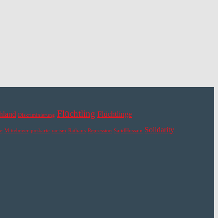
Flüchtling
hland
Flüchtlinge
Diskriminierung
Solidarity
e
Mittelmeer
poskarte
racism
Rathaus
Repression
SajidHussain