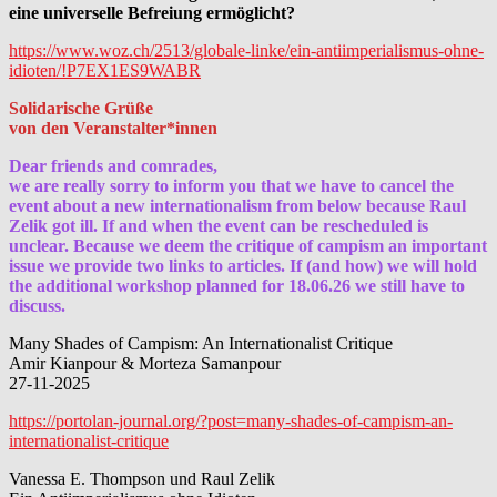
eine universelle Befreiung ermöglicht?
https://www.woz.ch/2513/globale-linke/ein-antiimperialismus-ohne-
idioten/!P7EX1ES9WABR
Solidarische Grüße
von den Veranstalter*innen
Dear friends and comrades,
we are really sorry to inform you that we have to cancel the
event about a new internationalism from below because Raul
Zelik got ill. If and when the event can be rescheduled is
unclear. Because we deem the critique of campism an important
issue we provide two links to articles. If (and how) we will hold
the additional workshop planned for 18.06.26 we still have to
discuss.
Many Shades of Campism: An Internationalist Critique
Amir Kianpour & Morteza Samanpour
27-11-2025
https://portolan-journal.org/?post=many-shades-of-campism-an-
internationalist-critique
Vanessa E. Thompson und Raul Zelik