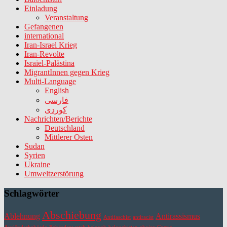
Einladung
Veranstaltung
Gefangenen
international
Iran-Israel Krieg
Iran-Revolte
Israiel-Palästina
MigrantInnen gegen Krieg
Multi-Language
English
فارسی
کوردی
Nachrichten/Berichte
Deutschland
Mittlerer Osten
Sudan
Syrien
Ukraine
Umweltzerstörung
Schlagwörter
Abschiebung
Ablehnung
Antirassismus
Antifaschist
antiracist