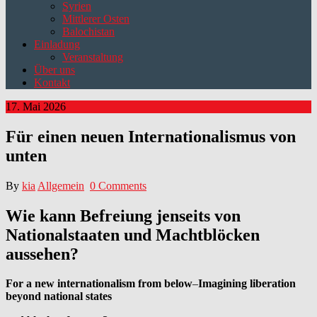
Syrien
Mittlerer Osten
Balochistan
Einladung
Veranstaltung
Über uns
Kontakt
17. Mai 2026
Für einen neuen Internationalismus von
unten
By
kia
Allgemein
0 Comments
Wie kann Befreiung jenseits von
Nationalstaaten und Machtblöcken
aussehen?
For a new internationalism from below
–
Imagining liberation
beyond national states