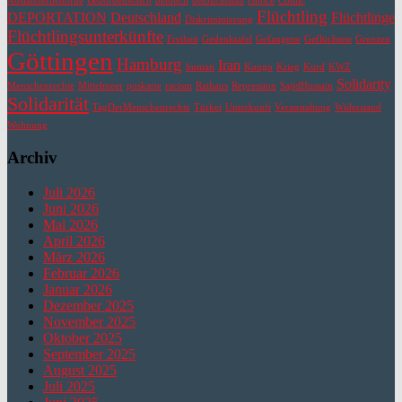
Ausländerbehörde
Behördenwatch
belouch
belouchistan
choice
Comic
Flüchtling
DEPORTATION
Deutschland
Flüchtlinge
Diskriminierung
Flüchtlingsunterkünfte
Freiheit
Gedenktafel
Gefangene
Geflüchtete
Grenzen
Göttingen
Hamburg
Iran
human
Kongo
Krieg
Kurd
KWZ
Solidarity
Menschenrechte
Mittelmeer
poskarte
racism
Rathaus
Repression
SajidHussain
Solidarität
TagDerMenschenrechte
Türkei
Unterkunft
Veranstaltung
Widerstand
Wohnung
Archiv
Juli 2026
Juni 2026
Mai 2026
April 2026
März 2026
Februar 2026
Januar 2026
Dezember 2025
November 2025
Oktober 2025
September 2025
August 2025
Juli 2025