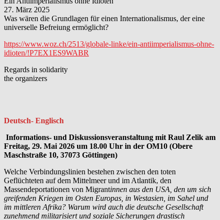
Ein Antiimperialismus ohne Idioten
27. März 2025
Was wären die Grundlagen für einen Internationalismus, der eine
universelle Befreiung ermöglicht?
https://www.woz.ch/2513/globale-linke/ein-antiimperialismus-ohne-
idioten/!P7EX1ES9WABR
Regards in solidarity
the organizers
Deutsch- Englisch
⁨⁩
⁨Informations- und Diskussionsveranstaltung mit Raul Zelik am
Freitag, 29. Mai 2026 um 18.00 Uhr in der OM10 (Obere
Maschstraße 10, 37073 Göttingen)
Welche Verbindungslinien bestehen zwischen den toten
Geflüchteten auf dem Mittelmeer und im Atlantik, den
Massendeportationen von Migrant
innen aus den USA, den um sich
greifenden Kriegen im Osten Europas, in Westasien, im Sahel und
im mittleren Afrika? Warum wird auch die deutsche Gesellschaft
zunehmend militarisiert und soziale Sicherungen drastisch