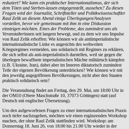
reduziert? Wie kann ein praktischer Internationalismus, der sich
dem Töten und Sterben-lassen entgegenstellt, aussehen? Zu diesen
Fragen wird der Journalist, Schriftsteller und Politikwissenschaftler
Raul Zelik an diesem Abend einige Überlegungen/Analysen
vorstellen, bevor wir gemeinsam mit ihm in eine Diskussion
einsteigen möchten. Eines der Probleme, das zumindest uns als
Veranstalter
innen seit langem bewegt, und zu dem wir uns Impulse
von Raul Zelik erhoffen: Wie können wir als antiimperialistische
internationalistische Linke es angesichts des weltweiten
Kriegsregimes vermeiden, uns solidarisch mit Regimes zu erklären,
die sich selbst als anti-imperialistisch darstellen, weil sie gegen die
überlegen bewaffnete imperialistischen Mächte militärisch kämpfen
(z.B. Ukraine, Iran), dabei aber im Inneren diktatorisch zumindest
Teile der eigenen Bevölkerung unterdrücken? Wie können wir mit
den jeweilig angegriffenen Bevölkerungen, nicht aber den Staaten
praktisch solidarisch sein?
Die Veranstaltung findet am Freitag, den 29. Mai, um 18:00 Uhr in
der OM10 (Obere Maschstraße 10, 37073 Göttingen) statt (auf
Deutsch mit englischer Übersetzung).
Um den aufgeworfenen Fragen zu einer internationalistischen Praxis
noch tiefer nachzugehen, möchten wir einen ergänzenden Workshop
machen, der ohne Raul Zelik stattfinden wird. Workshop: am
Donnerstag 18. Juni 26, von 18:00 bis 21.00 Uhr wieder in der