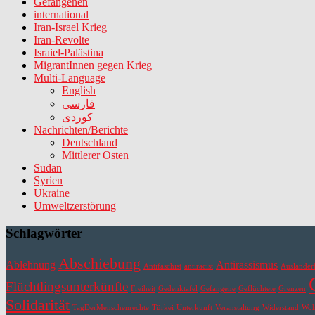
Gefangenen
international
Iran-Israel Krieg
Iran-Revolte
Israiel-Palästina
MigrantInnen gegen Krieg
Multi-Language
English
فارسی
کوردی
Nachrichten/Berichte
Deutschland
Mittlerer Osten
Sudan
Syrien
Ukraine
Umweltzerstörung
Schlagwörter
Abschiebung
Ablehnung
Antirassismus
Antifaschist
antiracist
Ausländer
Flüchtlingsunterkünfte
Freiheit
Gedenktafel
Gefangene
Geflüchtete
Grenzen
Solidarität
TagDerMenschenrechte
Türkei
Unterkunft
Veranstaltung
Widerstand
Wo