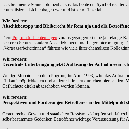
Das brennende Sonnenblumenhaus ist bis heute ein Symbol rechter Gew
traumatisiert – Lichtenhagen war und ist kein Einzelfall.
Wir fordern:
Abschiebestopp und Bleiberecht für Rom:nja und alle Betroffenen
Dem
Pogrom in Lichtenhagen
vorausgegangen ist eine jahrelange Ka
besseren Schutz, sondern Abschiebungen und Lagerunterbringung. Die
„Vertragsarbeiter:innen“ führten wie viele ihrer ehemaligen Kolleg:i
Wir fordern:
Dezentrale Unterbringung jetzt! Auflösung der Aufnahmeeinric
Wenige Monate nach dem Pogrom, im April 1993, wird das Aufnahmelage
Einkaufsmöglichkeiten und anderer Infrastruktur leben hier seitdem
Geflüchtete direkt abgeschoben werden können.
Wir fordern:
Perspektiven und Forderungen Betroffener in den Mittelpunkt st
Gegen rechte Gewalt und staatlichen Rassismus kämpfen seit Jahrzehnt
selbstbestimmtes Gedenken Betroffener wichtige Voraussetzung für A