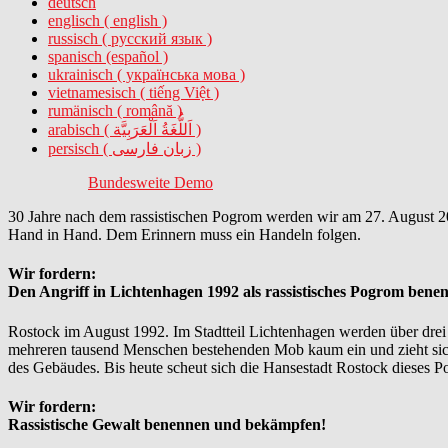
deutsch
englisch ( english )
russisch ( русский язык )
spanisch (español )
ukrainisch ( українська мова )
vietnamesisch ( tiếng Việt )
rumänisch ( română )
arabisch ( اَللُّغَةُ اَلْعَرَبِيَّة )
persisch ( زبان فارسی )
Bundesweite Demo
30 Jahre nach dem rassistischen Pogrom werden wir am 27. August 20
Hand in Hand. Dem Erinnern muss ein Handeln folgen.
Wir fordern:
Den Angriff in Lichtenhagen 1992 als rassistisches Pogrom bene
Rostock im August 1992. Im Stadtteil Lichtenhagen werden über drei 
mehreren tausend Menschen bestehenden Mob kaum ein und zieht sich 
des Gebäudes. Bis heute scheut sich die Hansestadt Rostock dieses P
Wir fordern:
Rassistische Gewalt benennen und bekämpfen!