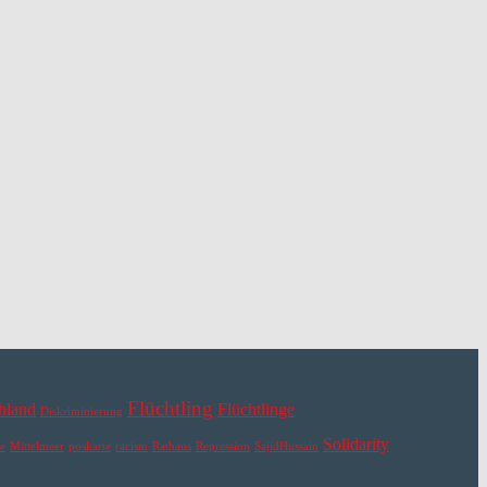
Flüchtling
hland
Flüchtlinge
Diskriminierung
Solidarity
e
Mittelmeer
poskarte
racism
Rathaus
Repression
SajidHussain