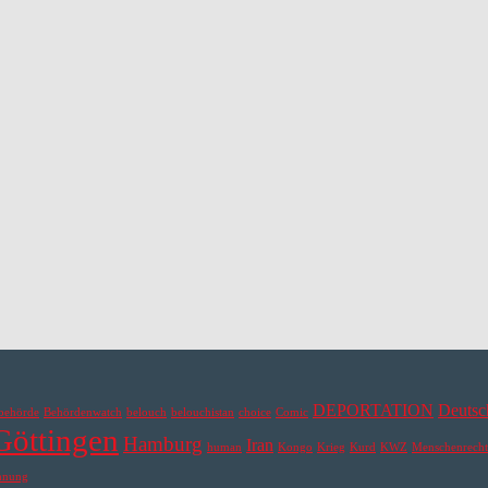
DEPORTATION
Deutsc
behörde
Behördenwatch
belouch
belouchistan
choice
Comic
Göttingen
Hamburg
Iran
human
Kongo
Krieg
Kurd
KWZ
Menschenrecht
hnung