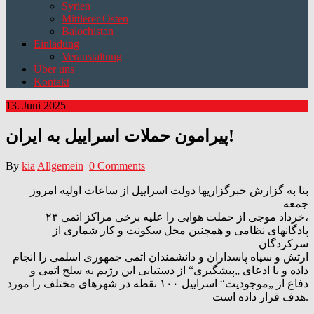
Syrien
Mittlerer Osten
Balochistan
Einladung
Veranstaltung
Über uns
Kontakt
13. Juni 2025
پیرامون حملات اسراییل به ایران!
By
kia
Allgemein
0 Comments
بنا به گزارش خبرگزاریها دولت اسراییل از ساعات اولیه امروز
جمعه
۲۳ خرداد موجی از حملت هوایی را علیه برخی مراکز اتمی،
پادگانهای نظامی و همچنین محل سکونت و کار شماری از
سرکردگان
ارتش و سپاه پاسداران و دانشمندان اتمی جمهوری اسلمی را انجام
داده و با ادعای „پیشگیری“ از دستیابی این رژیم به سلح اتمی و
دفاع از „موجودیت“ اسراییل ۱۰۰ نقطه در شهرهای مختلف را مورد
هدف قرار داده است.