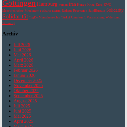
Göttingen
Hamburg
Iran
human
Kongo
Krieg
Kurd
KWZ
Solidarity
Menschenrechte
Mittelmeer
poskarte
racism
Rathaus
Repression
SajidHussain
Solidarität
TagDerMenschenrechte
Türkei
Unterkunft
Veranstaltung
Widerstand
Wohnung
Archiv
Juli 2026
Juni 2026
Mai 2026
April 2026
März 2026
Februar 2026
Januar 2026
Dezember 2025
November 2025
Oktober 2025
September 2025
August 2025
Juli 2025
Juni 2025
Mai 2025
April 2025
März 2025