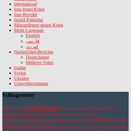
international
Iran-Israel Krieg
Iran-Revolte
Israiel-Palästina
MigrantInnen gegen Krieg
Multi-Language
English
فارسی
کوردی
Nachrichten/Berichte
Deutschland
Mittlerer Osten
Sudan
Syrien
Ukraine
Umweltzerstörung
Schlagwörter
Abschiebung
Ablehnung
Antirassismus
Antifaschist
antiracist
Ausländerbehörde
Behördenwatch
belouch
belouchistan
choice
Comic
Flüchtling
DEPORTATION
Deutschland
Flüchtlinge
Diskriminierung
Flüchtlingsunterkünfte
Freiheit
Gedenktafel
Gefangene
Geflüchtete
Grenzen