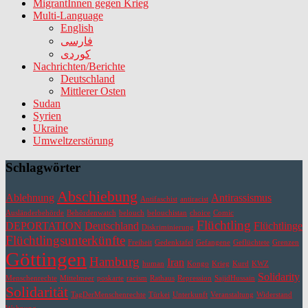
MigrantInnen gegen Krieg
Multi-Language
English
فارسی
کوردی
Nachrichten/Berichte
Deutschland
Mittlerer Osten
Sudan
Syrien
Ukraine
Umweltzerstörung
Schlagwörter
Abschiebung
Ablehnung
Antirassismus
Antifaschist
antiracist
Ausländerbehörde
Behördenwatch
belouch
belouchistan
choice
Comic
Flüchtling
DEPORTATION
Deutschland
Flüchtlinge
Diskriminierung
Flüchtlingsunterkünfte
Freiheit
Gedenktafel
Gefangene
Geflüchtete
Grenzen
Göttingen
Hamburg
Iran
human
Kongo
Krieg
Kurd
KWZ
Solidarity
Menschenrechte
Mittelmeer
poskarte
racism
Rathaus
Repression
SajidHussain
Solidarität
TagDerMenschenrechte
Türkei
Unterkunft
Veranstaltung
Widerstand