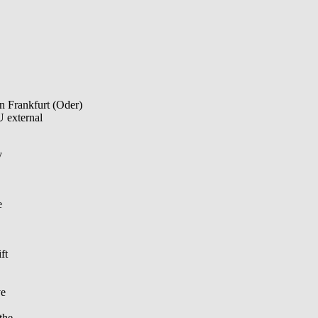
ankfurt (Oder)
 external
y
e
ft
ve
the