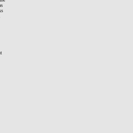
as
ks
a
t