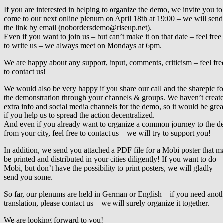
If you are interested in helping to organize the demo, we invite you to
come to our next online plenum on April 18th at 19:00 – we will sen
the link by email (nobordersdemo@riseup.net).
Even if you want to join us – but can’t make it on that date – feel free
to write us – we always meet on Mondays at 6pm.
We are happy about any support, input, comments, criticism – feel fre
to contact us!
We would also be very happy if you share our call and the sharepic fo
the demonstration through your channels & groups. We haven’t creat
extra info and social media channels for the demo, so it would be grea
if you help us to spread the action decentralized.
And even if you already want to organize a common journey to the 
from your city, feel free to contact us – we will try to support you!
In addition, we send you attached a PDF file for a Mobi poster that m
be printed and distributed in your cities diligently! If you want to do
Mobi, but don’t have the possibility to print posters, we will gladly
send you some.
So far, our plenums are held in German or English – if you need anot
translation, please contact us – we will surely organize it together.
We are looking forward to you!