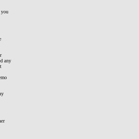
d you
e
r
ed any
t
demo
ay
her