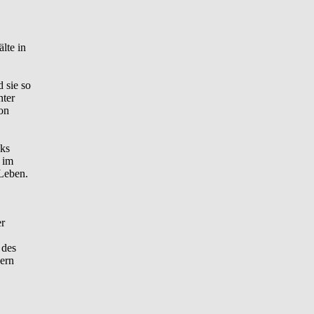
lte in
 sie so
nter
on
cks
 im
Leben.
er
 des
dern