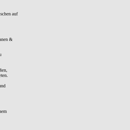
schen auf
manen &
.
u
ßen,
eten.
und
chem