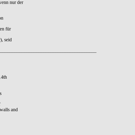
enn nur der
on
en für
, seid
________________________________________
14th
s
f
walls and