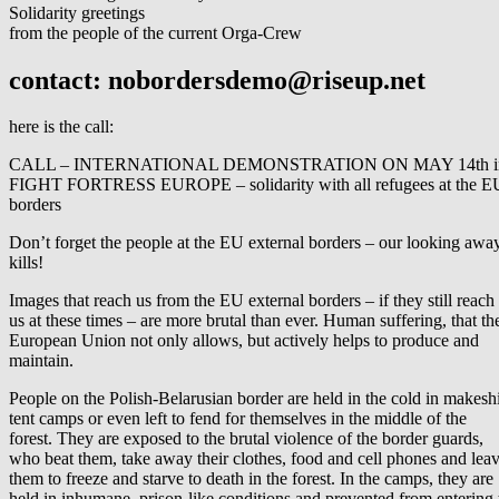
Solidarity greetings
from the people of the current Orga-Crew
contact: nobordersdemo@riseup.net
here is the call:
CALL – INTERNATIONAL DEMONSTRATION ON MAY 14th in Fr
FIGHT FORTRESS EUROPE – solidarity with all refugees at the EU
borders
Don’t forget the people at the EU external borders – our looking awa
kills!
Images that reach us from the EU external borders – if they still reach
us at these times – are more brutal than ever. Human suffering, that th
European Union not only allows, but actively helps to produce and
maintain.
People on the Polish-Belarusian border are held in the cold in makeshi
tent camps or even left to fend for themselves in the middle of the
forest. They are exposed to the brutal violence of the border guards,
who beat them, take away their clothes, food and cell phones and lea
them to freeze and starve to death in the forest. In the camps, they are
held in inhumane, prison-like conditions and prevented from entering 