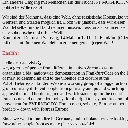
Ein anderer Umgang mit Menschen auf der Flucht IST MÖGLICH, w
politische Wille das ist!
Wir sind der Meinung, dass eine Welt, ohne rassistische Konstrukte v
Grenzen und Staaten möglich ist. Doch wir glauben, dass wir diesen
Wandel selber in die Hand nehmen müssen. Lasst uns zusammen steh
eine solidarische und offene Welt!
Kommt zur Demo am Samstag, 14.Mai um 12 Uhr in Frankfurt (Oder)
mit uns laut für einen Wandel hin zu einer gerecht(er)en Welt!
_______________________________________________________
English :
Hello dear activists 🙂
we, a group of people from different initiatives & contexts, are
organizing a big, nationwide demonstration in Frankfurt/Oder on the 
of may, to demand an end to the violence and closure at the
Polish-Belarussian border. We are a working group of a bigger action
group of many different people from germany and poland which fight
against the brutal border regime and which stands up for the end of
foreclosure and deportation policy, for the right to stay and freedom o
movement for EVERYBODY. For an open, solidary Europe without 
borders – down with fortress Europe!
Since we want to mobilize in Germany and in Poland, we are looking
forward to people from as many places as possible!