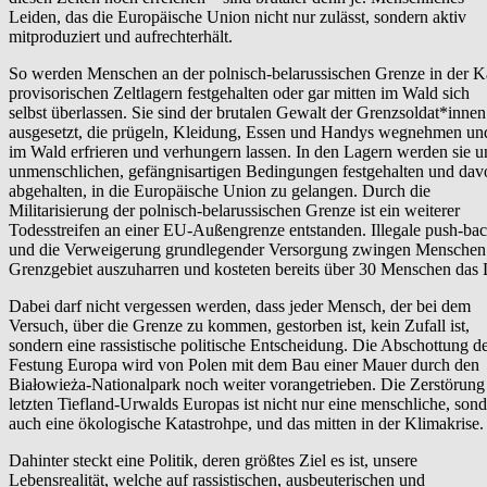
Leiden, das die Europäische Union nicht nur zulässt, sondern aktiv
mitproduziert und aufrechterhält.
So werden Menschen an der polnisch-belarussischen Grenze in der Kä
provisorischen Zeltlagern festgehalten oder gar mitten im Wald sich
selbst überlassen. Sie sind der brutalen Gewalt der Grenzsoldat*innen
ausgesetzt, die prügeln, Kleidung, Essen und Handys wegnehmen und
im Wald erfrieren und verhungern lassen. In den Lagern werden sie u
unmenschlichen, gefängnisartigen Bedingungen festgehalten und dav
abgehalten, in die Europäische Union zu gelangen. Durch die
Militarisierung der polnisch-belarussischen Grenze ist ein weiterer
Todesstreifen an einer EU-Außengrenze entstanden. Illegale push-ba
und die Verweigerung grundlegender Versorgung zwingen Menschen
Grenzgebiet auszuharren und kosteten bereits über 30 Menschen das 
Dabei darf nicht vergessen werden, dass jeder Mensch, der bei dem
Versuch, über die Grenze zu kommen, gestorben ist, kein Zufall ist,
sondern eine rassistische politische Entscheidung. Die Abschottung d
Festung Europa wird von Polen mit dem Bau einer Mauer durch den
Białowieża-Nationalpark noch weiter vorangetrieben. Die Zerstörung
letzten Tiefland-Urwalds Europas ist nicht nur eine menschliche, son
auch eine ökologische Katastrohpe, und das mitten in der Klimakrise.
Dahinter steckt eine Politik, deren größtes Ziel es ist, unsere
Lebensrealität, welche auf rassistischen, ausbeuterischen und