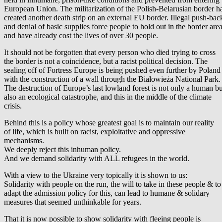
European Union. The militarization of the Polish-Belarusian border h
created another death strip on an external EU border. Illegal push-bac
and denial of basic supplies force people to hold out in the border are
and have already cost the lives of over 30 people.
It should not be forgotten that every person who died trying to cross
the border is not a coincidence, but a racist political decision. The
sealing off of Fortress Europe is being pushed even further by Poland
with the construction of a wall through the Białowieża National Park.
The destruction of Europe’s last lowland forest is not only a human bu
also an ecological catastrophe, and this in the middle of the climate
crisis.
Behind this is a policy whose greatest goal is to maintain our reality
of life, which is built on racist, exploitative and oppressive
mechanisms.
We deeply reject this inhuman policy.
And we demand solidarity with ALL refugees in the world.
With a view to the Ukraine very topically it is shown to us:
Solidarity with people on the run, the will to take in these people & to
adapt the admission policy for this, can lead to humane & solidary
measures that seemed unthinkable for years.
That it is now possible to show solidarity with fleeing people is