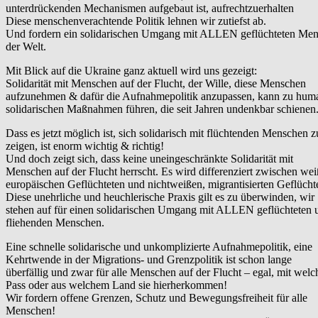
unterdrückenden Mechanismen aufgebaut ist, aufrechtzuerhalten
Diese menschenverachtende Politik lehnen wir zutiefst ab.
Und fordern ein solidarischen Umgang mit ALLEN geflüchteten Men
der Welt.
Mit Blick auf die Ukraine ganz aktuell wird uns gezeigt:
Solidarität mit Menschen auf der Flucht, der Wille, diese Menschen
aufzunehmen & dafür die Aufnahmepolitik anzupassen, kann zu hu
solidarischen Maßnahmen führen, die seit Jahren undenkbar schienen
Dass es jetzt möglich ist, sich solidarisch mit flüchtenden Menschen z
zeigen, ist enorm wichtig & richtig!
Und doch zeigt sich, dass keine uneingeschränkte Solidarität mit
Menschen auf der Flucht herrscht. Es wird differenziert zwischen wei
europäischen Geflüchteten und nichtweißen, migrantisierten Geflücht
Diese unehrliche und heuchlerische Praxis gilt es zu überwinden, wir
stehen auf für einen solidarischen Umgang mit ALLEN geflüchteten 
fliehenden Menschen.
Eine schnelle solidarische und unkomplizierte Aufnahmepolitik, eine
Kehrtwende in der Migrations- und Grenzpolitik ist schon lange
überfällig und zwar für alle Menschen auf der Flucht – egal, mit wel
Pass oder aus welchem Land sie hierherkommen!
Wir fordern offene Grenzen, Schutz und Bewegungsfreiheit für alle
Menschen!