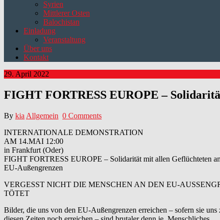
Syrien
Mittlerer Osten
Balochistan
Einladung
Veranstaltung
Über uns
Kontakt
29. April 2022
FIGHT FORTRESS EUROPE – Solidarität m
By
kia
Allgemein
0 Comments
INTERNATIONALE DEMONSTRATION
AM 14.MAI 12:00
in Frankfurt (Oder)
FIGHT FORTRESS EUROPE – Solidarität mit allen Geflüchteten a
EU-Außengrenzen
VERGESST NICHT DIE MENSCHEN AN DEN EU-AUSSEN
TÖTET
Bilder, die uns von den EU-Außengrenzen erreichen – sofern sie uns 
diesen Zeiten noch erreichen – sind brutaler denn je. Menschliches