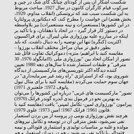
شکست آشکار آن پس از کودتای چیانگ کای شک در چین و
سرکوب قیام کارگران کانتون در سال 1927. مباحث مربوط
به اين شکست سبب شد که تروتسکی (انقلاب مداوم، 1929،
بخش هفتم) ابن خواست را مطرح کند، که دیکتاتوری پرولتاریا
در این کشورها [مستعمرات و نینه مستعمرات] نیز بلاواسطه
در دستور کار قرار گیرد – در اتحاد با دهقانان، و با تاکید بر
اینکه در مبارزه علیه بورژوازی ملي لیبرال. برای فراکسیون
اکثریت [کنگره] تنها این توصیه را به دنبال داشت، که باید
بطور دقیق تر میان مراحل مختلف انقلاب بورژوا –
دموکراتیک تفاوت قائل شد (مقایسه کنید با ابراهیم/ متزه-
مانگولد 1976، 30ff). تصور از امکان اتحاد بین “بورژوازی ملی
مترقی” و طبقات استثمار شده تا سال‌های دهه 1980 تعیین
کننده دیدگاه اکثر تئوریسین‌های مارکسیستی از دیدگاه
شوروی بود، که از استراتژی “راه رشد غیر سرمایه‌داری” در
جهان سوم حمایت می‌کردند (مقایسه کنید با برای مثال تیول
پانوف 1972؛ خلعتبری 1971).
تصور” مارکسیست های غربی” درباره این کشورها را می‌توان
به بهترین نحو در فرمول بندی آندره گوندر فرانک (1970)
پیرامون “بورژوازی لمپن- تکامل لمپنی” یافت (مقایسه کنید با
فانون 1961؛ فرانک 1967؛ امین 1973؛ علوی 1979).
هرچند نقش بورژوازی بومی در پروسه از بین بردن استعمار
نفی نمی‌شود، نقش مترقی آن در توسعه و تکامل نیروهای
مولده و غلبه بر مناسبات تولیدی و استثماری فئودالی و نیمه
فئودالی با تاکید نفی می‌شود – هم در دوران استعمار و هم