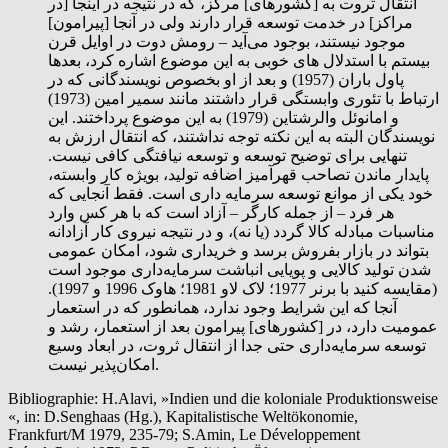
انتقال ثروت به [کشورهای] مرکز، که در نتیجه در اینجا [در
مراکز] در خدمت توسعه قرار دارند ولی در آنجا [پیرامون]
موجود نیستند، بوجود می‌آید – رومش دوت در اوایل قرن
بیستم با استدلال های خوبی به این موضوع اشاره کرد، بعدها
پاول باران (1957) و بعد از او بخصوص نویسندگانی که در
ارتباط با تئوری وابستگی قرار داشتند مانند سمیر امین (1973)
و امانوئل والرشتاین (1979) به این موضوع پرداختند. این
نویسندگان البته به این نکته توجه نداشتند، که انتقال ارزش به
تنهایی برای توضیح توسعه و توسعه نیافتگی کافی نیست.
پایدار ماندن تصاحب قهرآمیز اضافه تولید، بویژه کار وابسته،
خود یکی از موانع توسعه سرمایه داری است. فقط آنجایی که
هر فرد – از جمله کارگر – آزاد است که با هر کس وارد
مناسبات مبادله کالا گردد (یا نه)، و در نتیجه نیروی کار آزادانه
بتواند در بازار بفروش برسد و خریداری شود، امکان عمومی
شدن تولید کالایی و پویایی انباشت سرمایه‌داری موجود است
(مقایسه کنید با برنر 1977؛ لاک لاو 1981؛ هاوک 1996 و 1997).
آنجا که این شرایط وجود ندارد، همانطور که در استعمار
عمومیت دارد، در [کشورهای] پیرامون بعد از استعمار، رشد و
توسعه سرمایه‌داری حتی جدا از انتقال ثروت، در ابعاد وسیع
امکان‌پذير نیست.
Bibliographie: H.Alavi, »Indien und die koloniale Produktionsweise
«, in: D.Senghaas (Hg.), Kapitalistische Weltökonomie,
Frankfurt/M 1979, 235-79; S.Amin, Le Développement