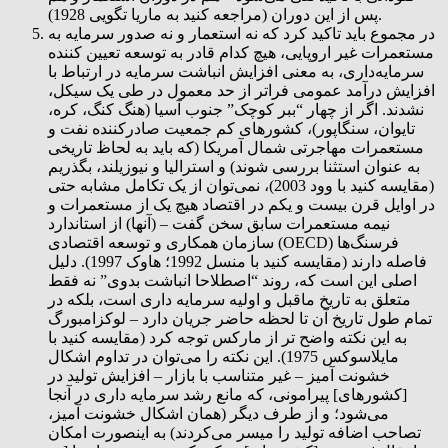
پس از این دوران (مراجعه کنید به ماریا تگویی 1928).
در مجموع باید تاکید کرد که نه استعمار و نه صدور سرمایه به
مستعمرات غیر اروپایی، هیچ کدام قادر به توسعه تعیین کننده
سرمایه‌داری، به معنی افزايش انباشت سرمایه در ارتباط با
افزایش درآمد عمومی فراتر از حد معمول در طی یک سیکل،
نشدند. اگر از چهار “ببر کوچک” جنوب آسیا (هنگ کنگ، کره،
تایوان، سنگاپور)، کشورهای کم جمعیت صادرکننده نفت و
مستعمرات مهاجرتی شمال آمریکا (که باید به لحاظ تاریخی
به عنوان استثنا بررسی شوند) و استرالیا و نیوزیلند، بگذریم
(مقایسه کنید با وود 2003)، نمی‌توان از یک تکامل مشابه حتی
در اوایل قرن بیست و یکم در اقتصاد هیچ یک از مستعمرات و
نیمه مستعمرات سابق سخن گفت – (آنها) از استاندارد
سازمان همکاری و توسعه اقتصادی (OECD) فرسنگ‌ها
فاصله دارند (مقایسه کنید با منسل 1992؛ هاوک 1997). دلیل
اصلی این است که، روند “اصطلاحا انباشت بدوی” نه فقط
متعلق به تاریخ ماقبل و اولیه سرمایه داری است، بلکه در
تمام طول تاریخ آن تا لحظه حاضر جریان دارد – لوکزامبورگ
به این نکته واضح تر از مارکس توجه کرد (مقایسه کنید با
مایلاسوکس 1975). این نکته را می‌توان در تداوم اشکال
خشونت آمیز – غیر متناسب با بازار – افزایش تولید در
[کشورهای] پیرامونی، که مانع رشد سرمایه داری در آنجا
می‌شود؛ و از طرف دیگر (همان اشکال خشونت آمیز،
تصاحب اضافه تولید را میسر می‌کردند) به اینصورت امکان