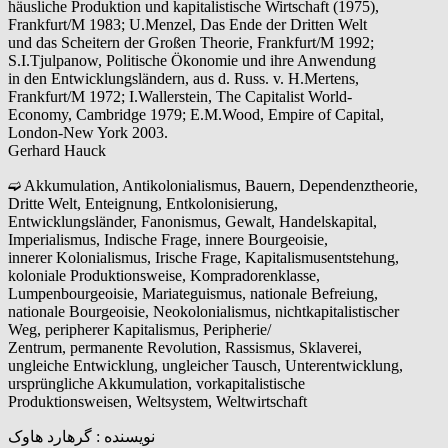
häusliche Produktion und kapitalistische Wirtschaft (1975),
Frankfurt/M 1983; U.Menzel, Das Ende der Dritten Welt
und das Scheitern der Großen Theorie, Frankfurt/M 1992;
S.I.Tjulpanow, Politische Ökonomie und ihre Anwendung
in den Entwicklungsländern, aus d. Russ. v. H.Mertens,
Frankfurt/M 1972; I.Wallerstein, The Capitalist World-
Economy, Cambridge 1979; E.M.Wood, Empire of Capital,
London-New York 2003.
Gerhard Hauck
➫ Akkumulation, Antikolonialismus, Bauern, Dependenztheorie,
Dritte Welt, Enteignung, Entkolonisierung,
Entwicklungsländer, Fanonismus, Gewalt, Handelskapital,
Imperialismus, Indische Frage, innere Bourgeoisie,
innerer Kolonialismus, Irische Frage, Kapitalismusentstehung,
koloniale Produktionsweise, Kompradorenklasse,
Lumpenbourgeoisie, Mariateguismus, nationale Befreiung,
nationale Bourgeoisie, Neokolonialismus, nichtkapitalistischer
Weg, peripherer Kapitalismus, Peripherie/
Zentrum, permanente Revolution, Rassismus, Sklaverei,
ungleiche Entwicklung, ungleicher Tausch, Unterentwicklung,
ursprüngliche Akkumulation, vorkapitalistische
Produktionsweisen, Weltsystem, Weltwirtschaft
نویسنده : گرهارد هاوک