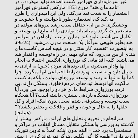
غیر سرمایه‌داری قهرآمیز کسب اضافه تولید میگردد. . در
“نامه های هند” مورخ 1853 مارکس گسترش قهرآمیز
استعمار را به شدت نقد می‌کند، ولی این امیدواری را طرح
می‌کند که، استعمار- بطور ناخواسته و با خشونت و
وحشیگری خاص آن- حداقل سبب رشد نیروهای مولده در
مستعمرات گردد و مناسبات تولیدی را که مانع این توسعه و
تکامل می‌باشند، نابود کند. به این ترتیب “راه آهن در سراسر
هند بطور طبیعی سرآغاز یک صنعت مدرن می‌شود” (9/224).
به اینصورت “تقسیم کار سنتی و در نتیجه اساس کاست های
هندی از بین می‌رود، که مانع مهمی در راه توسعه و اقتدار هند
می‌باشند. کلیه اقداماتی که بورژوازی انگلیس احتمالا به انجام
آنها وادار می‌شود، برای توده‌های مردم (خلق) نه آزادی به
دنبال دارد و نه سبب بهبود شرایط اجتماعی آنها میگردد، چرا
که آنها نه تنها به رشد و توسعه نیروهای مولده ، بلکه به کسب
مالکیت آنها توسط توده‌های مردم (خلق) ، بستگی دارند. بی
تردید بورژوازی شرایط مادی هر دو را بوجود می‌آورد. آیا
بورژوازی هیچگاه بازدهی بیشتری داشته است؟ آیا هیچگاه
سبب توسعه و پیشرفتی شده است، بدون اینکه افراد و کل
خلقها را به خاک و خون ، و فقر و فلاکت و تحقیر بکشد؟ ”
(همانجا).
سرانجام در تجزیه و تحلیل های ایرلند، مارکس بیشتر از
گذشته به بررسی وابستگی متقابل مسائل انقلاب در مراکز و
مستعمرات پرداخت – البته بدون اینکه عملاً به تدوین تئوریک
آن بپردازد. “طبقه کارگر انگلیس هرگز نمی‌تواند کاری از پیش