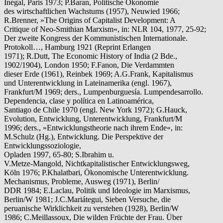
Inégal, Paris 1973; P.Baran, Politische Ökonomie
des wirtschaftlichen Wachstums (1957), Neuwied 1966;
R.Brenner, »The Origins of Capitalist Development: A
Critique of Neo-Smithian Marxism«, in: NLR 104, 1977, 25-92;
Der zweite Kongress der Kommunistischen Internationale.
Protokoll…, Hamburg 1921 (Reprint Erlangen
1971); R.Dutt, The Economic History of India (2 Bde.,
1902/1904), London 1950; F.Fanon, Die Verdammten
dieser Erde (1961), Reinbek 1969; A.G.Frank, Kapitalismus
und Unterentwicklung in Lateinamerika (engl. 1967),
Frankfurt/M 1969; ders., Lumpenburguesía. Lumpendesarrollo.
Dependencia, clase y política en Latinoamérica,
Santiago de Chile 1970 (engl. New York 1972); G.Hauck,
Evolution, Entwicklung, Unterentwicklung, Frankfurt/M
1996; ders., »Entwicklungstheorie nach ihrem Ende«, in:
M.Schulz (Hg.), Entwicklung. Die Perspektive der
Entwicklungssoziologie,
Opladen 1997, 65-80; S.Ibrahim u.
V.Metze-Mangold, Nichtkapitalistischer Entwicklungsweg,
Köln 1976; P.Khalatbari, Ökonomische Unterentwicklung.
Mechanismus, Probleme, Ausweg (1971), Berlin/
DDR 1984; E.Laclau, Politik und Ideologie im Marxismus,
Berlin/W 1981; J.C.Mariátegui, Sieben Versuche, die
peruanische Wirklichkeit zu verstehen (1928), Berlin/W
1986; C.Meillassoux, Die wilden Früchte der Frau. Über