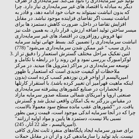
تولید غیر سرمایه‌داری را نابود می‌کند. سرمایه‌داری از طرف
دیگر به مبادله با اقتصاد های غیر سرمایه‌داری نیاز دارد. چرا
که بدون انباشت نمیتواند به حیات خود ادامه دهد، و قادر به
انباشت نیست اگر تقاضای فزاینده موجود نباشد. در مقابل
افزایش تقاضا در داخل، ضرورت کاهش دستمزد ها برای
میسر ساختن تولید اضافه ارزش، قرار دارد. به همین علت نیز
تنها فروش روزافزون در اقتصاد های غیر سرمایه‌داری
انباشت سرمایه‌داری را تضمین کند. بسط جهانی تولید سرمایه
داری سبب ” غیر ممکن شدن سرمایه‌داری می‌شود” (778).
لنین تفکیک مراحل مختلف گسترش استعمار را دقیق تر از
لوکزامبورگ بررسی نمود و این روند را در رابطه با تکامل و
توسعه سرمایه‌داری در مراکز (متروپل ها) میدید. در مرکز
ملاحظات او کیفیت جدیدی است که استعمار با ظهور
امپرياليسم از اواخر قرن نوزدهم کسب کرده است (بدون
اینکه ماهیت قهرآمیز آن تغییر کرده باشد). با استقرار کارتلها
و انحصارات در صنایع کشورهای پیشرفته سرمایه‌داری
صنعتی اروپا و آمریکای شمالی مسئله صدور سرمایه مازاد
در مقیاس بزرگتر به یک امکان واقعی تبديل شد و گسترش
یافت. در “کشورهای عقب مانده سطح سود معمولا بالاست،
چرا که در آنجا سرمایه اندکی موجود است، قیمت زمین بطور
نسبی بالا نیست، دستمزد ها پایین و مواد اولیه ارزانند”
(امپریالیسم ، جلد 22 آتار، 245).
برای صدور سرمایه ایجاد پایگاه‌های منفرد ثابت تجاری کافی
نیست. باید تولید را سازماندهی کرد و از آن در مقابل حملات