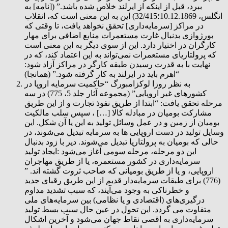
ببرد، قبل از اینکه از ایرلند خلاص شده باشد.” ([نامه] به
انگلس، 10.12.1869؛32/415) این به این معنی است که، انقلاب
در مراکز [سرمایه‌داری] تحقق نخواهد یافت، تا وقتی که
بورژوازی بدنبال غارت مستعمرات منابع اضافي برای مهار
کارگران در اختیار دارد. این از سوی دیگر به این معنی است
که پرولتاریای مستعمرات نمی‌تواند به این اعتماد کند، که در
نهايت با به قدرت رسیدن طبقه کارگر در مراکز آزاد شود:
“اهرم باید در ایرلند به کار گرفته شود.” (همانجا)
به نظر روزا لوکزامبورگ “حاکمیت سرمایه اروپا در
کشورهای غیر اروپایی” (مجموعه آثار جلد 5، 775) در سه
مرحله تحقق یافت: “ابتدا از طریق نفوذ تجارت و از این طریق
مشارکت بومیان در مبادله کالا […] ، سپس سلب مالکیت
بومیان از زمین و در عمل وسائل تولید به این یا آن شکل. این
وسایل تولید در دست اروپایی ها به سرمایه تبدیل می‌شوند، در
حالی که بومیان به پرولتاریا تبدیل می‌شوند. دیر با زود بدنبال
این دو مرحله، مرحله سومی آغاز می‌شود :ایجاد تولید
سرمایه‌داری در کشور مستعمره، یا از طریق مهاجران
اروپایی، و یا از طریق بومیانی که صاحب ثروت گشته اند. ”
(776) برای طبقات سرمایه‌دار قدیم از این طریق رقبای جدید
و خطرناکی به وجود می‌آیند، که سبب تشدید مداوم
درگیری‌های (اقتصادی و یا نظامی) بین سرمایه‌های ملی
متفاوت می گردد. این تحول در عین حال سبب بسط تولید
سرمایه‌داری به اقصی نقاط جهان می‌شود و آخرین اشکال