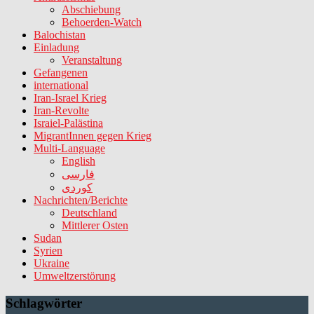
Abschiebung
Behoerden-Watch
Balochistan
Einladung
Veranstaltung
Gefangenen
international
Iran-Israel Krieg
Iran-Revolte
Israiel-Palästina
MigrantInnen gegen Krieg
Multi-Language
English
فارسی
کوردی
Nachrichten/Berichte
Deutschland
Mittlerer Osten
Sudan
Syrien
Ukraine
Umweltzerstörung
Schlagwörter