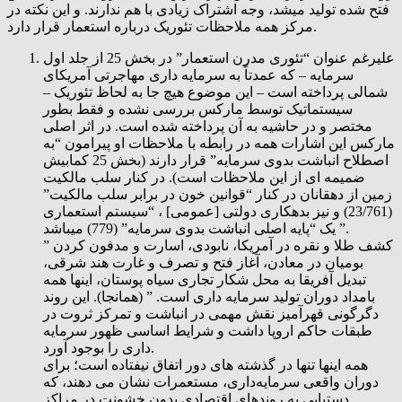
فتح شده تولید میشد، وجه اشتراک زیادی با هم ندارند. و این نکته در
مرکز همه ملاحظات تئوریک درباره استعمار قرار دارد.
علیرغم عنوان “تئوری مدرن استعمار” در بخش 25 از جلد اول
سرمایه – که عمدتاً به سرمایه داری مهاجرتی آمریکای
شمالی پرداخته است – این موضوع هیچ جا به لحاظ تئوریک –
سیستماتیک توسط مارکس بررسی نشده و فقط بطور
مختصر و در حاشيه به آن پرداخته شده است. در اثر اصلی
مارکس این اشارات همه در رابطه با ملاحظات او پیرامون “به
اصطلاح انباشت بدوی سرمایه” قرار دارند (بخش 25 کمابیش
ضمیمه ای از این ملاحظات است). در کنار سلب مالکیت
زمین از دهقانان در کنار “قوانین خون در برابر سلب مالکیت”
(23/761) و نیز بدهکاری دولتی [عمومی] ، “سیستم استعماری
” یک “پایه اصلی انباشت بدوی سرمایه” (779) میباشد.
” کشف طلا و نقره در آمریکا، نابودی، اسارت و مدفون کردن
بومیان در معادن، آغاز فتح و تصرف و غارت هند شرقی،
تبدیل آفریقا به محل شکار تجاری سیاه پوستان، اینها همه
بامداد دوران تولید سرمایه داری است. ” (همانجا). این روند
دگرگونی قهرآمیز نقش مهمی در انباشت و تمرکز ثروت در
طبقات حاکم اروپا داشت و شرایط اساسی ظهور سرمایه
داری را بوجود آورد.
همه اینها تنها در گذشته های دور اتفاق نیفتاده است؛ برای
دوران واقعی سرمایه‌داری، مستعمرات نشان می دهند، که
دستیابی به روندهای اقتصادی بدون خشونت در مراکز