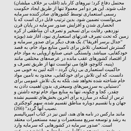
محتمل دفاع کرد؛ نیروهای کار باید (اغلب بر خلاف میلشان)
جلب شوند. این هر دو امر معمولا تنها از طریق ایجاد حکومت
رسمی استعماری توسط کشورهای صادرکننده سرمایه
می‌توانست تضمین شود. بدین ترتیب قابل درک است که با
انحصاری شدن و افزایش صدور سرمایه در پایان قرن
نوزدهم، رقابت برای تسخیر و تصرف آن مناطقی از کره
زمین که تحت تصرف قدرتهای استعماری نبود، آغاز شد (بویژه
“جدال برسر آفریقا”). یک هدف دیگر برای صدور سرمایه و
گسترش استعمار، تلاش برای تامین منابع مواد خام، به قصد
خودکفایی، میباشد. وابستگی عینی صنایع اروپایی به مواد خام
از اقتصاد کشورهای عقب مانده در عرصه‌های مختلفی مانند
(پنبه، کائوچو، قلع) می توانست تنها از طریق تصرف و
حاکمیت استعماری بی زیان گردد – الته لنین به خوبی می
دانست، که این تلاش برای خودکفایی، محدود به تامین مواد
خام شناخته شده نخواهد شد، بلکه به یک تلاش عمومی برای
“دستیابی به سرزمین‌های وسیعتری، بدون اهمیت دادن به
چقدر، کجا و چگونه، تنها به منابع مواد خام توجه داشتن و
ترس از اینکه در مبارزه برای آخرین بخش‌های تقسیم نشده
جهان و یا تقسیم دوباره مناطق تقسیم شده، سهم کوچکتری
نصیب آنها گردد” (266).
مانند مارکس در نامه های هند، لنین نیز در کتاب امپرياليسم
به رشد و توسعه سریع مستعمرات و نیمه مستعمرات معتقد
است. “صدور سرمایه در کشورهایی که سرمایه وارد
می‌شود، بر توسعه و تکامل سرمایه‌داری با تشدید سرعت