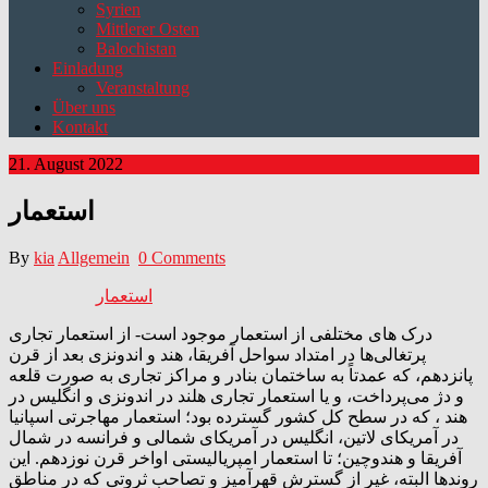
Syrien
Mittlerer Osten
Balochistan
Einladung
Veranstaltung
Über uns
Kontakt
21. August 2022
استعمار
By
kia
Allgemein
0 Comments
استعمار
درک های مختلفی از استعمار موجود است- از استعمار تجاری
پرتغالی‌ها در امتداد سواحل آفریقا، هند و اندونزی بعد از قرن
پانزدهم، که عمدتاً به ساختمان بنادر و مراکز تجاری به صورت قلعه
و دژ می‌پرداخت، و یا استعمار تجاری هلند در اندونزی و انگلیس در
هند ، که در سطح کل کشور گسترده بود؛ استعمار مهاجرتی اسپانیا
در آمریکای لاتین، انگلیس در آمریکای شمالی و فرانسه در شمال
آفریقا و هندوچین؛ تا استعمار امپریالیستی اواخر قرن نوزدهم. این
روندها البته، غیر از گسترش قهرآمیز و تصاحب ثروتی که در مناطق