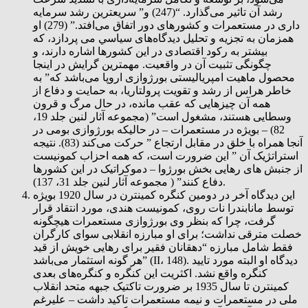
رشد آن تاثیر می‌گذارد. “(247) و” سریعترین رشد سرمایه
داری در مستعمرات و کشورهای دور اتفاق می‌افتد.” (279) او
همزمان به تجزيه و تحليل دیدگاه‌های سياسي می پردازد، که
بیشتر به رکود اقتصادی در این کشورها اشاره دارند، و
چگونگی تثبیت آن در واقعیت. مهمترین گرایش در اینجا
محصول ماهیت امپریالیستی بورژوازی اروپا می‌باشد که” به
خاطر هراس از رشد و تقویت پرولتاریا، به حمايت و دفاع از
همه آن چیزهایی که عقب مانده، در حال مرگ و قرون
وسطایی هستند، مشغول است” (مجموعه آثار لنین جلد 19،
82) – بویژه در مستعمرات – در حالیکه بورژوازی بومی در
آنجا همراه با خلق در مقابل ارتجاع ” حرکت می‌کند (83). نتیجه
استراتژیک آن ” این ضرورت است، که همه احزاب کمونیست
از جنبش های رهایی بخش بورژوا – دموکراتیک در این کشورها
دفاع کنند” ( مجموعه آثار لنین جلد 31، 137).
این دیدگاه آخر در دومین کنگره کمینترن در سال 1920 بویژه
توسط مانابندرا نات روی، کمونیست هندی، مورد انتقاد قرار
گرفت، چرا که بنظر وی بورژوازی مستعمرات هیچگونه
خصلت مترقی نداشت؛ برای او مبارزه انقلابی سوای کارگران
فقط شامل مبارزه “دهقانان فقیر برای رهایی خویش از قید
هر گونه استثمار می‌باشد” (II، 148). دیدگاه او البته مورد تایید
کنگره واقع نشد. اکثریت این کنگره و کنگره‌های بعدی
کمینترن تا سال 1935 بر ضرورت تاکتیک جبهه متحد انقلاب
ملی در مستعمرات و نیمه مستعمرات تاکید داشت – علیرغم