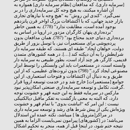
[سرمایه داری]، که مدافعان [نظام سرمایه داری] همواره به
آن اشاره میکنند، به هیچ وجه کل سرمایه‌داری را در بر
نمی‌گیرد. “کندی این روش” به “هیچ وجه با نیازهای تجاری
بازار جدید جهانی، که با اکتشافات بزرگ اواخر قرن پانزدهم
بوجود آمده است، مطابقت ندارد” (778). به همین خاطر
“برده‌داری پنهان کارگران مزدور در اروپا در اساس به
برده‌داری دنیای جدید محتاج بود” (787). همان مدافعان بدون
پرده‌پوشی برای مستعمرات نیز، با توسل بزور از طریق
دولت، خواهان ایجاد” طبقه ای هستند، که طبقه سرمایه دار
شرایطش را به آن دیکته کند […]. در همه کشورهای متمدن
قدیمی، کارگر، هر چند آزاد است، بطور طبیعی به سرمایه دار
وابسته است، در مستعمرات باید این وابستگی را توسط ابزار
مصنوعی ایجاد کرد.” (798) بدون ثروت‌های عظیمی، که از این
طریق و به دنبال آن اکتشافات و فتوحات استعماری، از این
جوامع [مستعمرات] خارج شد و در خدمت توسعه اروپا قرار
گرفت، تکامل و توسعه سرمایه‌داری صنعتی امکان‌پذير نبود.
مارکس در سرمایه فقط به این جنبه قهر و خشونت توجه
دارد، که البته به معنی بازگشت به تفکر ماقبل دیالکتیکی
نیست : این امر که “انباشت بدوی” با تمام قهر و خشونت
ویژه‌اش یکی از پیش شرط های رشد و توسعه سرمایه داری
در مراکز[متروپل ها ] میباشد، نکته عمده این استدلال
می‌باشد؛ در [کشورهای] پیرامون نمی‌بایست الزاماً به همین
نتیجه ختم شود، در اینجا قبل از همه، منجر به تحکیم اشکال