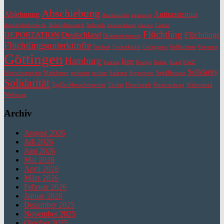
Abschiebung
Ablehnung
Antirassismus
Antifaschist
antiracist
Ausländerbehörde
Behördenwatch
belouch
belouchistan
choice
Comic
Flüchtling
DEPORTATION
Deutschland
Flüchtlinge
Diskriminierung
Flüchtlingsunterkünfte
Freiheit
Gedenktafel
Gefangene
Geflüchtete
Grenzen
Göttingen
Hamburg
Iran
human
Kongo
Krieg
Kurd
KWZ
Solidarity
Menschenrechte
Mittelmeer
poskarte
racism
Rathaus
Repression
SajidHussain
Solidarität
TagDerMenschenrechte
Türkei
Unterkunft
Veranstaltung
Widerstand
Wohnung
Archiv
August 2026
Juli 2026
Juni 2026
Mai 2026
April 2026
März 2026
Februar 2026
Januar 2026
Dezember 2025
November 2025
Oktober 2025