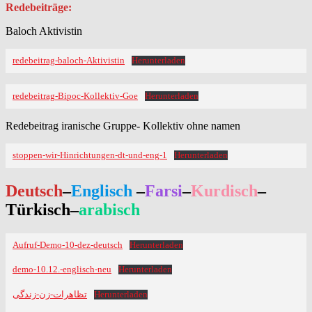
Redebeiträge:
Baloch Aktivistin
redebeitrag-baloch-Aktivistin
Herunterladen
redebeitrag-Bipoc-Kollektiv-Goe
Herunterladen
Redebeitrag iranische Gruppe- Kollektiv ohne namen
stoppen-wir-Hinrichtungen-dt-und-eng-1
Herunterladen
Deutsch
–
Englisch
–
Farsi
–
Kurdisch
–
Türkisch
–
arabisch
Aufruf-Demo-10-dez-deutsch
Herunterladen
demo-10.12.-englisch-neu
Herunterladen
تظاهرات-زن-زندگی
Herunterladen