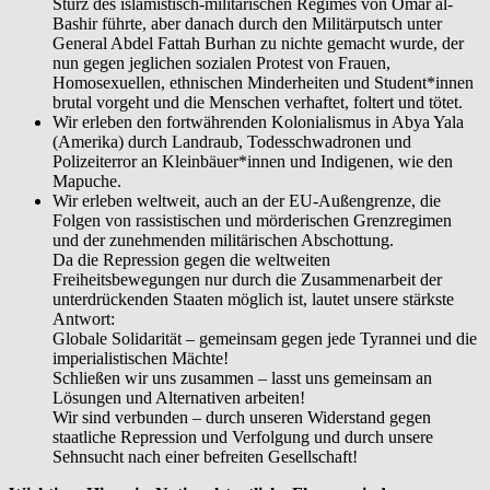
Sturz des islamistisch-militärischen Regimes von Omar al-
Bashir führte, aber danach durch den Militärputsch unter
General Abdel Fattah Burhan zu nichte gemacht wurde, der
nun gegen jeglichen sozialen Protest von Frauen,
Homosexuellen, ethnischen Minderheiten und Student*innen
brutal vorgeht und die Menschen verhaftet, foltert und tötet.
Wir erleben den fortwährenden Kolonialismus in Abya Yala
(Amerika) durch Landraub, Todesschwadronen und
Polizeiterror an Kleinbäuer*innen und Indigenen, wie den
Mapuche.
Wir erleben weltweit, auch an der EU-Außengrenze, die
Folgen von rassistischen und mörderischen Grenzregimen
und der zunehmenden militärischen Abschottung.
Da die Repression gegen die weltweiten
Freiheitsbewegungen nur durch die Zusammenarbeit der
unterdrückenden Staaten möglich ist, lautet unsere stärkste
Antwort:
Globale Solidarität – gemeinsam gegen jede Tyrannei und die
imperialistischen Mächte!
Schließen wir uns zusammen – lasst uns gemeinsam an
Lösungen und Alternativen arbeiten!
Wir sind verbunden – durch unseren Widerstand gegen
staatliche Repression und Verfolgung und durch unsere
Sehnsucht nach einer befreiten Gesellschaft!