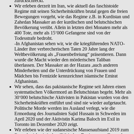
zurückschreckt.
Wir erleben derzeit im Iran, wie aktuell das faschistoide
Regime mit seinen Sicherheitskräften brutal gegen die freien
Bewegungen vorgeht, wie das Regime z.B. in Kurdistan und
Zahedan Massaker an der kurdischen und belutschischen
Bevölkerung verübt. Allein in letzten drei Monaten mehr als
400 Tote, mehr als 15‘000 Gefangene sind von der
Todesstrafe bedroht.
-In Afghanistan sehen wir, wie die kriegführenden NATO-
Länder ihre verbrecherischen Taten 20 Jahre lang der
Weltbevölkerung als „Frauenbefreiung“ präsentieren. Dann
wurde die Macht wieder den mörderischen Taliban
überlassen. Der Massaker an der Hazara ,auch anderen
Minderheiten und die Unterdrückung von Frauen und
Mädchen bis Femizide kennzeichnet islamische Emirat
Afghanistan.
Wir sehen, dass das pakistanische Regime seit Jahren einen
systematischen Völkermord an Belutschistan begeht. Mehr als
30‘000 belutschische Aktivisten in Pakistan wurden von den
Sicherheitskräften entführt und sind nie wieder aufgetaucht.
Politische Morde werden ins Ausland verlegt, wie die
Ermordung des Journalisten Sajid Hussain in Schweden im
April 2020 und der Aktivistin Karima Baloch im Exil in
Toronto im Dezember 2020 zeigt.
Wir erleben wie der sudanesische Massenaufstand 2019 zum