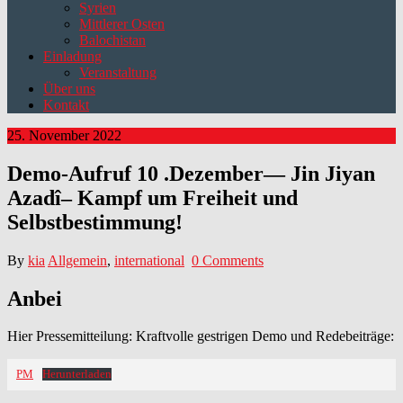
Syrien
Mittlerer Osten
Balochistan
Einladung
Veranstaltung
Über uns
Kontakt
25. November 2022
Demo-Aufruf 10 .Dezember— Jin Jiyan
Azadî– Kampf um Freiheit und
Selbstbestimmung!
By
kia
Allgemein
,
international
0 Comments
Anbei
Hier Pressemitteilung: Kraftvolle gestrigen Demo und Redebeiträge:
PM
Herunterladen