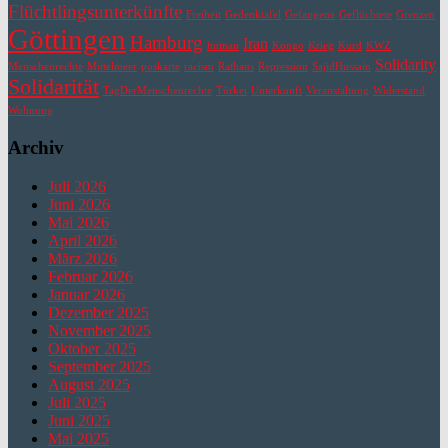
Flüchtlingsunterkünfte
Freiheit
Gedenktafel
Gefangene
Geflüchtete
Grenzen
Göttingen
Hamburg
Iran
human
Kongo
Krieg
Kurd
KWZ
Solidarity
Menschenrechte
Mittelmeer
poskarte
racism
Rathaus
Repression
SajidHussain
Solidarität
TagDerMenschenrechte
Türkei
Unterkunft
Veranstaltung
Widerstand
Wohnung
Archiv
Juli 2026
Juni 2026
Mai 2026
April 2026
März 2026
Februar 2026
Januar 2026
Dezember 2025
November 2025
Oktober 2025
September 2025
August 2025
Juli 2025
Juni 2025
Mai 2025