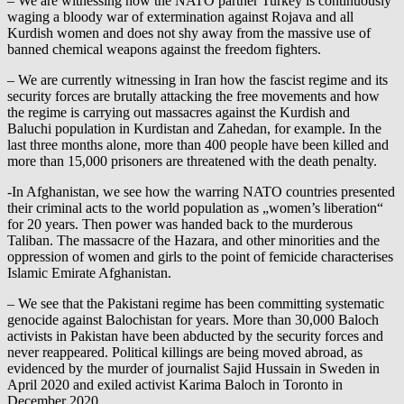
– We are witnessing how the NATO partner Turkey is continuously
waging a bloody war of extermination against Rojava and all
Kurdish women and does not shy away from the massive use of
banned chemical weapons against the freedom fighters.
– We are currently witnessing in Iran how the fascist regime and its
security forces are brutally attacking the free movements and how
the regime is carrying out massacres against the Kurdish and
Baluchi population in Kurdistan and Zahedan, for example. In the
last three months alone, more than 400 people have been killed and
more than 15,000 prisoners are threatened with the death penalty.
-In Afghanistan, we see how the warring NATO countries presented
their criminal acts to the world population as „women’s liberation“
for 20 years. Then power was handed back to the murderous
Taliban. The massacre of the Hazara, and other minorities and the
oppression of women and girls to the point of femicide characterises
Islamic Emirate Afghanistan.
– We see that the Pakistani regime has been committing systematic
genocide against Balochistan for years. More than 30,000 Baloch
activists in Pakistan have been abducted by the security forces and
never reappeared. Political killings are being moved abroad, as
evidenced by the murder of journalist Sajid Hussain in Sweden in
April 2020 and exiled activist Karima Baloch in Toronto in
December 2020.