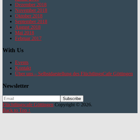
Dezember 2018
November 2018
Oktober 2018
September 2018
August 2018
Mai 2018
Februar 2017
With Us
Events
Kontakt
Über uns – Selbstdarstellung des FlüchtlingsCafe Göttingen
Newsletter
Flüchtlingscafe Göttingen
Copyright © 2026.
Back to Top ↑