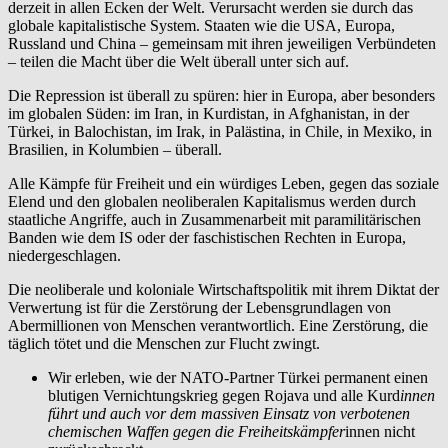
derzeit in allen Ecken der Welt. Verursacht werden sie durch das
globale kapitalistische System. Staaten wie die USA, Europa,
Russland und China – gemeinsam mit ihren jeweiligen Verbündeten
– teilen die Macht über die Welt überall unter sich auf.
Die Repression ist überall zu spüren: hier in Europa, aber besonders
im globalen Süden: im Iran, in Kurdistan, in Afghanistan, in der
Türkei, in Balochistan, im Irak, in Palästina, in Chile, in Mexiko, in
Brasilien, in Kolumbien – überall.
Alle Kämpfe für Freiheit und ein würdiges Leben, gegen das soziale
Elend und den globalen neoliberalen Kapitalismus werden durch
staatliche Angriffe, auch in Zusammenarbeit mit paramilitärischen
Banden wie dem IS oder der faschistischen Rechten in Europa,
niedergeschlagen.
Die neoliberale und koloniale Wirtschaftspolitik mit ihrem Diktat der
Verwertung ist für die Zerstörung der Lebensgrundlagen von
Abermillionen von Menschen verantwortlich. Eine Zerstörung, die
täglich tötet und die Menschen zur Flucht zwingt.
Wir erleben, wie der NATO-Partner Türkei permanent einen
blutigen Vernichtungskrieg gegen Rojava und alle Kurd
innen
führt und auch vor dem massiven Einsatz von verbotenen
chemischen Waffen gegen die Freiheitskämpfer
innen nicht