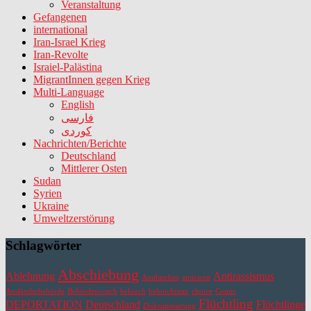
Veranstaltung
Gefangenen
international
Iran-Israel Krieg
Iran-Revolte
Israiel-Palästina
MigrantInnen gegen Krieg
Multi-Language
English
فارسی
کوردی
Nachrichten/Berichte
Deutschland
Mittlerer Osten
Sudan
Syrien
Ukraine
Umweltzerstörung
Schlagwörter
Abschiebung
Ablehnung
Antirassismus
Antifaschist
antiracist
Ausländerbehörde
Behördenwatch
belouch
belouchistan
choice
Comic
Flüchtling
DEPORTATION
Deutschland
Flüchtlinge
Diskriminierung