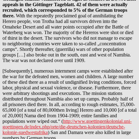
appeals in the Göttinger Tageblatt. 42 of them were actually
recruited, which corresponded to 5% of the German troops
there.
With the repeatedly proclaimed goal of annihilating the
Herero people, von Trotha had all survivors driven into the
Omaheke Desert and all water points occupied after the Battle of
Waterberg was won. The majority of the Hereros were shot or died
of thirst in the desert. The survivors who did not manage to escape
to neighboring countries were taken to so-called „concentration
camps“. Shortly thereafter, (guerrilla) wars of other population
groups […] also broke out in the south, east and west of Namibia.
The war was not declared over until 1909.
[Subsequently], numerous internment camps were established after
the war for the defeated men, women and children. A large number
of these died there as a result of undignified living conditions, forced
labor, physical and sexual violence, or disease. Furthermore, there
were arbitrary shootings and executions. The mission stations
distributed throughout Namibia also set up camps. Probably half of
all prisoners died there. In all, according to rough estimates, 35,000-
65,000 [of a total of 80,000then living] Herero and 10,000 [of a total
of 20,000] Nama died from 1904-1909; entire families and
populations were wiped out.“ (
http://www.goettingenkolonial.uni-
goettingen.de/index.php/orte/die-deutschen-kolonien/deutsche-
kolonie-suedwestafrika
) San and Damara were also killed in large
numbers by German troops.