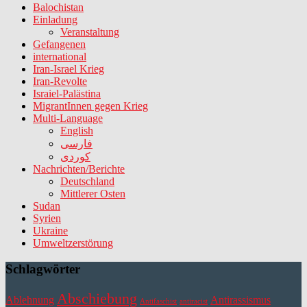
Balochistan
Einladung
Veranstaltung
Gefangenen
international
Iran-Israel Krieg
Iran-Revolte
Israiel-Palästina
MigrantInnen gegen Krieg
Multi-Language
English
فارسی
کوردی
Nachrichten/Berichte
Deutschland
Mittlerer Osten
Sudan
Syrien
Ukraine
Umweltzerstörung
Schlagwörter
Abschiebung
Ablehnung
Antirassismus
Antifaschist
antiracist