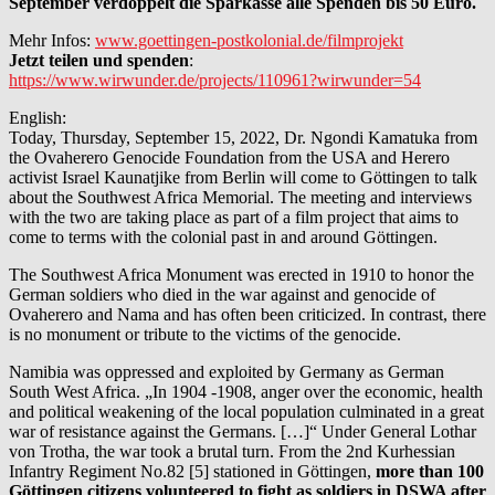
September verdoppelt die Sparkasse alle Spenden bis 50 Euro.
Mehr Infos:
www.goettingen-postkolonial.de/filmprojekt
Jetzt teilen und spenden
:
https://www.wirwunder.de/projects/110961?wirwunder=54
English:
Today, Thursday, September 15, 2022, Dr. Ngondi Kamatuka from
the Ovaherero Genocide Foundation from the USA and Herero
activist Israel Kaunatjike from Berlin will come to Göttingen to talk
about the Southwest Africa Memorial. The meeting and interviews
with the two are taking place as part of a film project that aims to
come to terms with the colonial past in and around Göttingen.
The Southwest Africa Monument was erected in 1910 to honor the
German soldiers who died in the war against and genocide of
Ovaherero and Nama and has often been criticized. In contrast, there
is no monument or tribute to the victims of the genocide.
Namibia was oppressed and exploited by Germany as German
South West Africa. „In 1904 -1908, anger over the economic, health
and political weakening of the local population culminated in a great
war of resistance against the Germans. […]“ Under General Lothar
von Trotha, the war took a brutal turn. From the 2nd Kurhessian
Infantry Regiment No.82 [5] stationed in Göttingen,
more than 100
Göttingen citizens volunteered to fight as soldiers in DSWA after