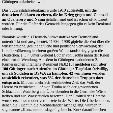
Göttingen aufarbeiten will.
Das Südwestafrikadenkmal wurde 1910 aufgestellt,
um die
deutschen Soldaten zu ehren, die im Krieg gegen und Genozid
an Ovaherero und Nama
gefallen sind und ist schon oft kritisiert
worden. Für die Opfer des Genozids hingegen gibt es kein Denkmal
oder Ehrung.
Namibia wurde als Deutsch-Südwestafrika von Deutschland
unterdrückt und ausgebeutet. “1904 –1908 gipfelte die Wut über die
wirtschaftliche, gesundheitliche und politische Schwächung der
Lokalbevölkerung in einem großen Widerstandskrieg gegen die
Deutschen. […]” Unter General Lothar von Trotha nahm der Krieg
eine brutale Wendung. Aus dem in Göttingen stationierten 2.
Kurhessischen Infanterie-Regiment Nr.82 [5]
meldeten sich über
100 Göttinger nach Aufrufen im Göttinger Tageblatt freiwillig,
um als Soldaten in DSWA zu kämpfen. 42 von ihnen wurden
tatsächlich rekrutiert, was 5% der deutschen Truppen dort
entsprach
. Mit dem mehrfach verkündeten Ziel, das Volk der
Herero zu vernichten, ließ von Trotha nach der gewonnenen
Schlacht am Waterberg alle Überlebenden in die Omaheke Wüste
treiben und alle Wasserstellen besetzen. Der Großteil der Hereros
wurde erschossen oder verdurstete in der Wüste. Die Überlebenden,
denen die Flucht in die Nachbarländer nicht gelang, wurden in
sogenannte „Konzentrationslager“ gebracht. Kurz darauf brachen