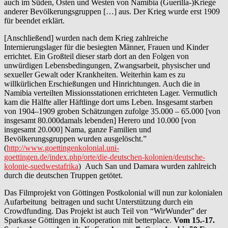
auch im Süden, Osten und Westen von Namibia (Guerilla-)Kriege
anderer Bevölkerungsgruppen […] aus. Der Krieg wurde erst 1909
für beendet erklärt.
[Anschließend] wurden nach dem Krieg zahlreiche
Internierungslager für die besiegten Männer, Frauen und Kinder
errichtet. Ein Großteil dieser starb dort an den Folgen von
unwürdigen Lebensbedingungen, Zwangsarbeit, physischer und
sexueller Gewalt oder Krankheiten. Weiterhin kam es zu
willkürlichen Erschießungen und Hinrichtungen. Auch die in
Namibia verteilten Missionsstationen errichteten Lager. Vermutlich
kam die Hälfte aller Häftlinge dort ums Leben. Insgesamt starben
von 1904–1909 groben Schätzungen zufolge 35.000 – 65.000 [von
insgesamt 80.000damals lebenden] Herero und 10.000 [von
insgesamt 20.000] Nama, ganze Familien und
Bevölkerungsgruppen wurden ausgelöscht.”
(
http://www.goettingenkolonial.uni-
goettingen.de/index.php/orte/die-deutschen-kolonien/deutsche-
kolonie-suedwestafrika
) Auch San und Damara wurden zahlreich
durch die deutschen Truppen getötet.
Das Filmprojekt von Göttingen Postkolonial will nun zur kolonialen
Aufarbeitung beitragen und sucht Unterstützung durch ein
Crowdfunding. Das Projekt ist auch Teil von “WirWunder” der
Sparkasse Göttingen in Kooperation mit betterplace.
Vom 15.-17.