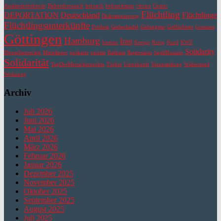
Ausländerbehörde
Behördenwatch
belouch
belouchistan
choice
Comic
Flüchtling
DEPORTATION
Deutschland
Flüchtlinge
Diskriminierung
Flüchtlingsunterkünfte
Freiheit
Gedenktafel
Gefangene
Geflüchtete
Grenzen
Göttingen
Hamburg
Iran
human
Kongo
Krieg
Kurd
KWZ
Solidarity
Menschenrechte
Mittelmeer
poskarte
racism
Rathaus
Repression
SajidHussain
Solidarität
TagDerMenschenrechte
Türkei
Unterkunft
Veranstaltung
Widerstand
Wohnung
Archiv
Juli 2026
Juni 2026
Mai 2026
April 2026
März 2026
Februar 2026
Januar 2026
Dezember 2025
November 2025
Oktober 2025
September 2025
August 2025
Juli 2025