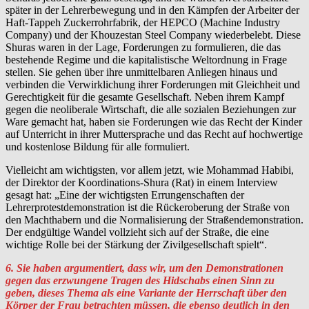
später in der Lehrerbewegung und in den Kämpfen der Arbeiter der
Haft-Tappeh Zuckerrohrfabrik, der HEPCO (Machine Industry
Company) und der Khouzestan Steel Company wiederbelebt. Diese
Shuras waren in der Lage, Forderungen zu formulieren, die das
bestehende Regime und die kapitalistische Weltordnung in Frage
stellen. Sie gehen über ihre unmittelbaren Anliegen hinaus und
verbinden die Verwirklichung ihrer Forderungen mit Gleichheit und
Gerechtigkeit für die gesamte Gesellschaft. Neben ihrem Kampf
gegen die neoliberale Wirtschaft, die alle sozialen Beziehungen zur
Ware gemacht hat, haben sie Forderungen wie das Recht der Kinder
auf Unterricht in ihrer Muttersprache und das Recht auf hochwertige
und kostenlose Bildung für alle formuliert.
Vielleicht am wichtigsten, vor allem jetzt, wie Mohammad Habibi,
der Direktor der Koordinations-Shura (Rat) in einem Interview
gesagt hat: „Eine der wichtigsten Errungenschaften der
Lehrerprotestdemonstration ist die Rückeroberung der Straße von
den Machthabern und die Normalisierung der Straßendemonstration.
Der endgültige Wandel vollzieht sich auf der Straße, die eine
wichtige Rolle bei der Stärkung der Zivilgesellschaft spielt“.
6. Sie haben argumentiert, dass wir, um den Demonstrationen
gegen das erzwungene Tragen des Hidschabs einen Sinn zu
geben, dieses Thema als eine Variante der Herrschaft über den
Körper der Frau betrachten müssen, die ebenso deutlich in den