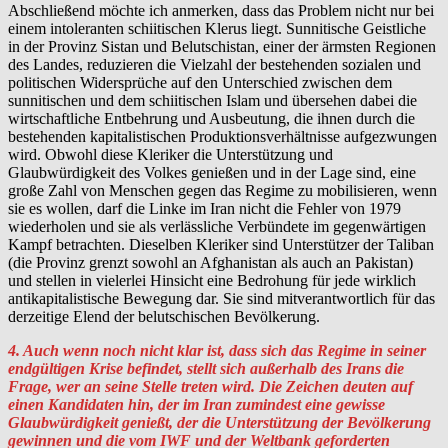
Abschließend möchte ich anmerken, dass das Problem nicht nur bei
einem intoleranten schiitischen Klerus liegt. Sunnitische Geistliche
in der Provinz Sistan und Belutschistan, einer der ärmsten Regionen
des Landes, reduzieren die Vielzahl der bestehenden sozialen und
politischen Widersprüche auf den Unterschied zwischen dem
sunnitischen und dem schiitischen Islam und übersehen dabei die
wirtschaftliche Entbehrung und Ausbeutung, die ihnen durch die
bestehenden kapitalistischen Produktionsverhältnisse aufgezwungen
wird. Obwohl diese Kleriker die Unterstützung und
Glaubwürdigkeit des Volkes genießen und in der Lage sind, eine
große Zahl von Menschen gegen das Regime zu mobilisieren, wenn
sie es wollen, darf die Linke im Iran nicht die Fehler von 1979
wiederholen und sie als verlässliche Verbündete im gegenwärtigen
Kampf betrachten. Dieselben Kleriker sind Unterstützer der Taliban
(die Provinz grenzt sowohl an Afghanistan als auch an Pakistan)
und stellen in vielerlei Hinsicht eine Bedrohung für jede wirklich
antikapitalistische Bewegung dar. Sie sind mitverantwortlich für das
derzeitige Elend der belutschischen Bevölkerung.
4. Auch wenn noch nicht klar ist, dass sich das Regime in seiner
endgültigen Krise befindet, stellt sich außerhalb des Irans die
Frage, wer an seine Stelle treten wird. Die Zeichen deuten auf
einen Kandidaten hin, der im Iran zumindest eine gewisse
Glaubwürdigkeit genießt, der die Unterstützung der Bevölkerung
gewinnen und die vom IWF und der Weltbank geforderten