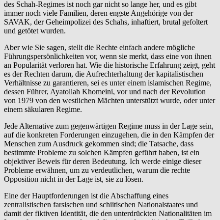
des Schah-Regimes ist noch gar nicht so lange her, und es gibt
immer noch viele Familien, deren engste Angehörige von der
SAVAK, der Geheimpolizei des Schahs, inhaftiert, brutal gefoltert
und getötet wurden.
Aber wie Sie sagen, stellt die Rechte einfach andere mögliche
Führungspersönlichkeiten vor, wenn sie merkt, dass eine von ihnen
an Popularität verloren hat. Wie die historische Erfahrung zeigt, geht
es der Rechten darum, die Aufrechterhaltung der kapitalistischen
Verhältnisse zu garantieren, sei es unter einem islamischen Regime,
dessen Führer, Ayatollah Khomeini, vor und nach der Revolution
von 1979 von den westlichen Mächten unterstützt wurde, oder unter
einem säkularen Regime.
Jede Alternative zum gegenwärtigen Regime muss in der Lage sein,
auf die konkreten Forderungen einzugehen, die in den Kämpfen der
Menschen zum Ausdruck gekommen sind; die Tatsache, dass
bestimmte Probleme zu solchen Kämpfen geführt haben, ist ein
objektiver Beweis für deren Bedeutung. Ich werde einige dieser
Probleme erwähnen, um zu verdeutlichen, warum die rechte
Opposition nicht in der Lage ist, sie zu lösen.
Eine der Hauptforderungen ist die Abschaffung eines
zentralistischen farsischen und schiitischen Nationalstaates und
damit der fiktiven Identität, die den unterdrückten Nationalitäten im