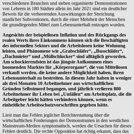
verschiedenen Branchen und sieben organisierte Demonstrationen
von Lehrern in 180 Städten allein im Jahr 2021 sind ein deutlicher
Beweis für die verheerenden Auswirkungen der Streichung
staatlicher Subventionen, durch die einer Mehrheit der Menschen
die grundlegenden Mittel zum Lebensunterhalt entzogen wurden.
Angesichts der beispiellosen Inflation und des Rückgangs des
realen Werts ihres Einkommens können sich die Beschäftigten
des informellen Sektors und die Arbeitslosen keine Wohnung
leisten, und Phänomene wie „Grabschläfer“, „Busschläfer“,
„Dachmieter“ und „Müllschlucker“ sind alltäglich geworden.
Am schockierendsten ist das jüngste Aufkommen eines
boomenden Marktes für „Körperorgane“, die von Mittellosen
verkauft werden, die keine andere Möglichkeit haben, ihren
Lebensunterhalt zu bestreiten. In diesem Jahr haben in weniger
als drei Monaten 10 Arbeitnehmer aus wirtschaftlichen
Gründen Selbstmord begangen, und jährlich verlieren 800
Arbeitnehmer ihr Leben bei „Unfällen“ am Arbeitsplatz, die die
Arbeitgeber leicht hätten verhindern können, wenn es
einheitliche Arbeitsschutzvorschriften gegeben hätte.
Liest man das Fehlen jeglicher Berichterstattung über die
wirtschaftlichen Forderungen der Demonstranten in den westlichen
Mainstream-Medien symptomatisch, werden die Ursachen für dieses
Fehlen deutlich. Die rechte Opposition hat richtig erkannt, dass das