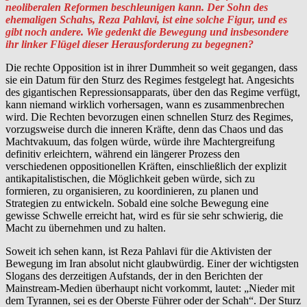
neoliberalen Reformen beschleunigen kann. Der Sohn des
ehemaligen Schahs, Reza Pahlavi, ist eine solche Figur, und es
gibt noch andere. Wie gedenkt die Bewegung und insbesondere
ihr linker Flügel dieser Herausforderung zu begegnen?
Die rechte Opposition ist in ihrer Dummheit so weit gegangen, dass
sie ein Datum für den Sturz des Regimes festgelegt hat. Angesichts
des gigantischen Repressionsapparats, über den das Regime verfügt,
kann niemand wirklich vorhersagen, wann es zusammenbrechen
wird. Die Rechten bevorzugen einen schnellen Sturz des Regimes,
vorzugsweise durch die inneren Kräfte, denn das Chaos und das
Machtvakuum, das folgen würde, würde ihre Machtergreifung
definitiv erleichtern, während ein längerer Prozess den
verschiedenen oppositionellen Kräften, einschließlich der explizit
antikapitalistischen, die Möglichkeit geben würde, sich zu
formieren, zu organisieren, zu koordinieren, zu planen und
Strategien zu entwickeln. Sobald eine solche Bewegung eine
gewisse Schwelle erreicht hat, wird es für sie sehr schwierig, die
Macht zu übernehmen und zu halten.
Soweit ich sehen kann, ist Reza Pahlavi für die Aktivisten der
Bewegung im Iran absolut nicht glaubwürdig. Einer der wichtigsten
Slogans des derzeitigen Aufstands, der in den Berichten der
Mainstream-Medien überhaupt nicht vorkommt, lautet: „Nieder mit
dem Tyrannen, sei es der Oberste Führer oder der Schah“. Der Sturz