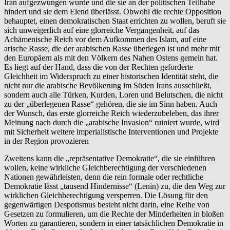
Iran aufgezwungen wurde und die sie an der politischen Teilhabe
hindert und sie dem Elend überlässt. Obwohl die rechte Opposition
behauptet, einen demokratischen Staat errichten zu wollen, beruft sie
sich unweigerlich auf eine glorreiche Vergangenheit, auf das
Achämenische Reich vor dem Aufkommen des Islam, auf eine
arische Rasse, die der arabischen Rasse überlegen ist und mehr mit
den Europäern als mit den Völkern des Nahen Ostens gemein hat.
Es liegt auf der Hand, dass die von der Rechten geforderte
Gleichheit im Widerspruch zu einer historischen Identität steht, die
nicht nur die arabische Bevölkerung im Süden Irans ausschließt,
sondern auch alle Türken, Kurden, Loren und Belutschen, die nicht
zu der „überlegenen Rasse“ gehören, die sie im Sinn haben. Auch
der Wunsch, das erste glorreiche Reich wiederzubeleben, das ihrer
Meinung nach durch die „arabische Invasion“ ruiniert wurde, wird
mit Sicherheit weitere imperialistische Interventionen und Projekte
in der Region provozieren
Zweitens kann die „repräsentative Demokratie“, die sie einführen
wollen, keine wirkliche Gleichberechtigung der verschiedenen
Nationen gewährleisten, denn die rein formale oder rechtliche
Demokratie lässt „tausend Hindernisse“ (Lenin) zu, die den Weg zur
wirklichen Gleichberechtigung versperren. Die Lösung für den
gegenwärtigen Despotismus besteht nicht darin, eine Reihe von
Gesetzen zu formulieren, um die Rechte der Minderheiten in bloßen
Worten zu garantieren, sondern in einer tatsächlichen Demokratie in