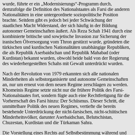
wurde, führte er ein „Modernisierungs“-Programm durch,
demzufolge die Definition des Nationalstaates als Farsi die anderen
Nationalitäten in eine untergeordnete soziopolitische Position
brachte. Seitdem gibt es jedoch bei jeder Schwächung der
staatlichen Macht Widerstand, der sich häufig in der Bildung
autonomer Gemeinschaften äußert. Als Reza Schah 1941 durch eine
kombinierte britische und sowjetische Invasion zur Sicherung der
iranischen Ölversorgung vom Thron gestürzt wurde, gründeten die
türkischen und kurdischen Nationalitäten unabhängige Republiken,
die als Republik Aserbaidschan und Republik Mahabad (oder
Kurdistan) bekannt wurden, obwohl beide bald von der Regierung
des wiederhergestellten Schahs mit Gewalt unterdrückt wurden.
Nach der Revolution von 1979 erkannten sich alle nationalen
Minderheiten als selbstorganisierte und autonome Gemeinschaften
an, nur um erneut von dem neuen Regime zerschlagen zu werden.
Khomeinis Regime setzte nicht nur die frühere Politik des Farsi-
Nationalstaates fort, sondern fügte auch eine Rechtfertigung für die
Vorherrschaft des Farsi hinzu: Der Schiismus. Dieser Schritt, die
unmittelbare Politik des neuen Regimes, vertiefte die bereits
bestehende Unterdrückung der nicht-farsischen, nicht-schiitischen
Minderheitsvölker, darunter Aserbaidschan, Belutschistan,
Chuzestan, Kurdistan und die Türkaman Sahra.
Die Vorstellung eines Rechts auf Selbstbestimmung während und