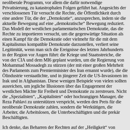
neoliberale Programm, vor allem die dafür notwendige
Privatisierung, zu katastrophalen Folgen geführt hat. Angesichts der
verschlossenen Tür versucht die Rechte, die Öffentlichkeit durch
eine andere Tür, die der „Demokratie“, anzusprechen, indem sie die
aktuelle Bewegung auf eine „demokratische“ Bewegung reduziert.
Das Modell der westlichen parlamentarischen Demokratie, das die
Rechte zu importieren versucht, um die gegenwärtige Situation als
einen Kampf für die Demokratie oder vielmehr für die mit dem
Kapitalismus kompatible Demokratie darzustellen, verliert seine
Legitimität, wenn man sich die Ereignisse des letzten Jahrhunderts
in der Region vor Augen führt: die Kriege und Staatsstreiche, die
von der CIA und dem MI6 geplant wurden, um die Regierung von
Mohammad Mossadegh zu stürzen (der mit einer großen Mehrheit
des Parlaments zum Premierminister des Iran ernannt wurde), die die
Ölindustrie verstaatlichte, und in jüngerer Zeit die US-Invasionen im
Irak und in Afghanistan. Diese wenigen Beispiele von vielen sollten
ausreichen, um jegliche Illusionen über das Engagement der
westlichen Mächte für Freiheit und Demokratie zu zerstreuen. Nicht
die „Spezialisten“, „Kapitalisten“ oder hochrangigen Manager, die
Reza Pahlavi zu unterstützen verspricht, werden den Preis für die
neoliberale Demokratie zahlen, sondern die Werktätigen, die
Arbeiter, die Arbeitslosen, die Unterbeschäftigten und die prekär
Beschäftigten.
Ich denke, das Beharren der Rechten auf der „Heiligkeit“ von