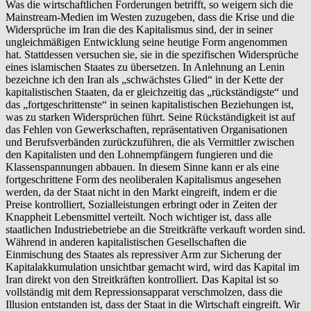
Was die wirtschaftlichen Forderungen betrifft, so weigern sich die
Mainstream-Medien im Westen zuzugeben, dass die Krise und die
Widersprüche im Iran die des Kapitalismus sind, der in seiner
ungleichmäßigen Entwicklung seine heutige Form angenommen
hat. Stattdessen versuchen sie, sie in die spezifischen Widersprüche
eines islamischen Staates zu übersetzen. In Anlehnung an Lenin
bezeichne ich den Iran als „schwächstes Glied“ in der Kette der
kapitalistischen Staaten, da er gleichzeitig das „rückständigste“ und
das „fortgeschrittenste“ in seinen kapitalistischen Beziehungen ist,
was zu starken Widersprüchen führt. Seine Rückständigkeit ist auf
das Fehlen von Gewerkschaften, repräsentativen Organisationen
und Berufsverbänden zurückzuführen, die als Vermittler zwischen
den Kapitalisten und den Lohnempfängern fungieren und die
Klassenspannungen abbauen. In diesem Sinne kann er als eine
fortgeschrittene Form des neoliberalen Kapitalismus angesehen
werden, da der Staat nicht in den Markt eingreift, indem er die
Preise kontrolliert, Sozialleistungen erbringt oder in Zeiten der
Knappheit Lebensmittel verteilt. Noch wichtiger ist, dass alle
staatlichen Industriebetriebe an die Streitkräfte verkauft worden sind.
Während in anderen kapitalistischen Gesellschaften die
Einmischung des Staates als repressiver Arm zur Sicherung der
Kapitalakkumulation unsichtbar gemacht wird, wird das Kapital im
Iran direkt von den Streitkräften kontrolliert. Das Kapital ist so
vollständig mit dem Repressionsapparat verschmolzen, dass die
Illusion entstanden ist, dass der Staat in die Wirtschaft eingreift. Wir