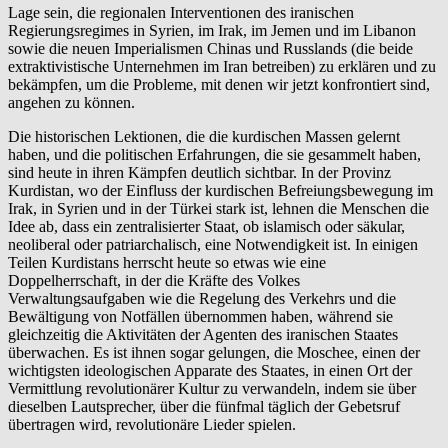
Lage sein, die regionalen Interventionen des iranischen
Regierungsregimes in Syrien, im Irak, im Jemen und im Libanon
sowie die neuen Imperialismen Chinas und Russlands (die beide
extraktivistische Unternehmen im Iran betreiben) zu erklären und zu
bekämpfen, um die Probleme, mit denen wir jetzt konfrontiert sind,
angehen zu können.
Die historischen Lektionen, die die kurdischen Massen gelernt
haben, und die politischen Erfahrungen, die sie gesammelt haben,
sind heute in ihren Kämpfen deutlich sichtbar. In der Provinz
Kurdistan, wo der Einfluss der kurdischen Befreiungsbewegung im
Irak, in Syrien und in der Türkei stark ist, lehnen die Menschen die
Idee ab, dass ein zentralisierter Staat, ob islamisch oder säkular,
neoliberal oder patriarchalisch, eine Notwendigkeit ist. In einigen
Teilen Kurdistans herrscht heute so etwas wie eine
Doppelherrschaft, in der die Kräfte des Volkes
Verwaltungsaufgaben wie die Regelung des Verkehrs und die
Bewältigung von Notfällen übernommen haben, während sie
gleichzeitig die Aktivitäten der Agenten des iranischen Staates
überwachen. Es ist ihnen sogar gelungen, die Moschee, einen der
wichtigsten ideologischen Apparate des Staates, in einen Ort der
Vermittlung revolutionärer Kultur zu verwandeln, indem sie über
dieselben Lautsprecher, über die fünfmal täglich der Gebetsruf
übertragen wird, revolutionäre Lieder spielen.