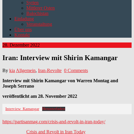
Syrien
Mittlerer Osten
Balochistan
Einladung
Veranstaltung
Über uns
Kontakt
28. Dezember 2022
Iran: Interview mit Shirin Kamangar
By
kia
Allgemein
,
Iran-Revolte
0 Comments
Interview mit Shirin Kamangar von Warren Montag and
Joseph Serrano
veröffentlicht am 28. November 2022
Interview_Kamangar
Herunterladen
https://partisanmag.com/crisis-and-revolt-in-iran-today/
Crisis and Revolt in Iran Today