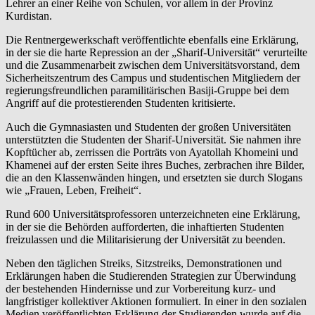
Lehrer an einer Reihe von Schulen, vor allem in der Provinz
Kurdistan.
Die Rentnergewerkschaft veröffentlichte ebenfalls eine Erklärung,
in der sie die harte Repression an der „Sharif-Universität“ verurteilte
und die Zusammenarbeit zwischen dem Universitätsvorstand, dem
Sicherheitszentrum des Campus und studentischen Mitgliedern der
regierungsfreundlichen paramilitärischen Basiji-Gruppe bei dem
Angriff auf die protestierenden Studenten kritisierte.
Auch die Gymnasiasten und Studenten der großen Universitäten
unterstützten die Studenten der Sharif-Universität. Sie nahmen ihre
Kopftücher ab, zerrissen die Porträts von Ayatollah Khomeini und
Khamenei auf der ersten Seite ihres Buches, zerbrachen ihre Bilder,
die an den Klassenwänden hingen, und ersetzten sie durch Slogans
wie „Frauen, Leben, Freiheit“.
Rund 600 Universitätsprofessoren unterzeichneten eine Erklärung,
in der sie die Behörden aufforderten, die inhaftierten Studenten
freizulassen und die Militarisierung der Universität zu beenden.
Neben den täglichen Streiks, Sitzstreiks, Demonstrationen und
Erklärungen haben die Studierenden Strategien zur Überwindung
der bestehenden Hindernisse und zur Vorbereitung kurz- und
langfristiger kollektiver Aktionen formuliert. In einer in den sozialen
Medien veröffentlichten Erklärung der Studierenden wurde auf die