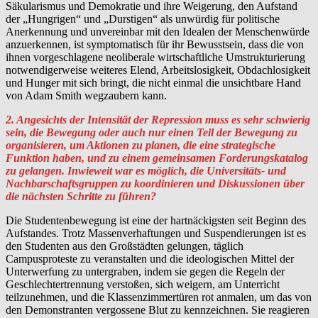
Säkularismus und Demokratie und ihre Weigerung, den Aufstand
der „Hungrigen“ und „Durstigen“ als unwürdig für politische
Anerkennung und unvereinbar mit den Idealen der Menschenwürde
anzuerkennen, ist symptomatisch für ihr Bewusstsein, dass die von
ihnen vorgeschlagene neoliberale wirtschaftliche Umstrukturierung
notwendigerweise weiteres Elend, Arbeitslosigkeit, Obdachlosigkeit
und Hunger mit sich bringt, die nicht einmal die unsichtbare Hand
von Adam Smith wegzaubern kann.
2. Angesichts der Intensität der Repression muss es sehr schwierig
sein, die Bewegung oder auch nur einen Teil der Bewegung zu
organisieren, um Aktionen zu planen, die eine strategische
Funktion haben, und zu einem gemeinsamen Forderungskatalog
zu gelangen. Inwieweit war es möglich, die Universitäts- und
Nachbarschaftsgruppen zu koordinieren und Diskussionen über
die nächsten Schritte zu führen?
Die Studentenbewegung ist eine der hartnäckigsten seit Beginn des
Aufstandes. Trotz Massenverhaftungen und Suspendierungen ist es
den Studenten aus den Großstädten gelungen, täglich
Campusproteste zu veranstalten und die ideologischen Mittel der
Unterwerfung zu untergraben, indem sie gegen die Regeln der
Geschlechtertrennung verstoßen, sich weigern, am Unterricht
teilzunehmen, und die Klassenzimmertüren rot anmalen, um das von
den Demonstranten vergossene Blut zu kennzeichnen. Sie reagieren