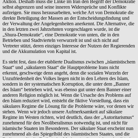
Aktion. Deshalb muss die Linke im Iran den Begriff der Demokratie
selbst abgrenzen und seine inneren Widersprüche und Konflikte
aufzeigen. Sie muss herausarbeiten, welche Art von Demokratie die
direkte Beteiligung der Massen an der Entscheidungsfindung und
der Verwaltung der Angelegenheiten anerkennt. Die Alternative, die
in den letzten zwei Jahrzehnten vorgeschlagen wurde, ist die
„Shura-Demokratie“, eine Demokratie von unten, die in den
Betrieben und Stadtvierteln verwurzelt ist und sich nicht auf
Vertreter stützt, deren einziges Interesse der Nutzen der Regierenden
und die Akkumulation von Kapital ist.
Es steht fest, dass der etablierte Dualismus zwischen „islamistischem
Staat“ und „säkularem Staat“ die Hauptprobleme Irans nicht
erkennt, geschweige denn angeht, denn die sozialen Wurzeln der
Unzufriedenheit des Volkes liegen nicht in den Lehren des Islam,
sondern in der systematischen Korruption, die unter dem „Banner
des Islam“ betrieben wird, was ebenso gut unter dem Banner einer
anderen Religion möglich ist. Wenn die Ursache des Problems auf
den Islam reduziert wird, entsteht die fiktive Vorstellung, dass ein
säkulares Regime die Lösung für die Probleme wäre, vor denen wir
stehen. Wenn wir jedoch unsere Aufmerksamkeit auf säkulare
Regime im Westen richten, wird deutlich, dass der „Autoritarismus“
zunehmend für den Neoliberalismus notwendig ist, und nicht für
islamische Staaten im Besonderen. Der säkulare Staat erscheint nun
zunehmend als das Spiegelbild des islamistischen Staates, und die