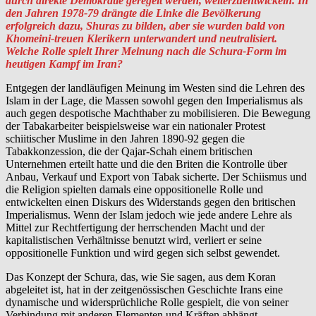
durch direkte Demokratie geregelt werden, weiterzuentwickeln. In
den Jahren 1978-79 drängte die Linke die Bevölkerung
erfolgreich dazu, Shuras zu bilden, aber sie wurden bald von
Khomeini-treuen Klerikern unterwandert und neutralisiert.
Welche Rolle spielt Ihrer Meinung nach die Schura-Form im
heutigen Kampf im Iran?
Entgegen der landläufigen Meinung im Westen sind die Lehren des
Islam in der Lage, die Massen sowohl gegen den Imperialismus als
auch gegen despotische Machthaber zu mobilisieren. Die Bewegung
der Tabakarbeiter beispielsweise war ein nationaler Protest
schiitischer Muslime in den Jahren 1890-92 gegen die
Tabakkonzession, die der Qajar-Schah einem britischen
Unternehmen erteilt hatte und die den Briten die Kontrolle über
Anbau, Verkauf und Export von Tabak sicherte. Der Schiismus und
die Religion spielten damals eine oppositionelle Rolle und
entwickelten einen Diskurs des Widerstands gegen den britischen
Imperialismus. Wenn der Islam jedoch wie jede andere Lehre als
Mittel zur Rechtfertigung der herrschenden Macht und der
kapitalistischen Verhältnisse benutzt wird, verliert er seine
oppositionelle Funktion und wird gegen sich selbst gewendet.
Das Konzept der Schura, das, wie Sie sagen, aus dem Koran
abgeleitet ist, hat in der zeitgenössischen Geschichte Irans eine
dynamische und widersprüchliche Rolle gespielt, die von seiner
Verbindung mit anderen Elementen und Kräften abhängt.