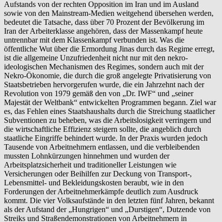
Aufstands von der rechten Opposition im Iran und im Ausland
sowie von den Mainstream-Medien weitgehend übersehen werden,
bedeutet die Tatsache, dass über 70 Prozent der Bevölkerung im
Iran der Arbeiterklasse angehören, dass der Massenkampf heute
untrennbar mit dem Klassenkampf verbunden ist. Was die
öffentliche Wut über die Ermordung Jinas durch das Regime erregt,
ist die allgemeine Unzufriedenheit nicht nur mit den nekro-
ideologischen Mechanismen des Regimes, sondern auch mit der
Nekro-Ökonomie, die durch die groß angelegte Privatisierung von
Staatsbetrieben hervorgerufen wurde, die ein Jahrzehnt nach der
Revolution von 1979 gemäß den von „Dr. IWF“ und „seiner
Majestät der Weltbank“ entwickelten Programmen begann. Ziel war
es, das Fehlen eines Staatshaushalts durch die Streichung staatlicher
Subventionen zu beheben, was die Arbeitslosigkeit verringern und
die wirtschaftliche Effizienz steigern sollte, die angeblich durch
staatliche Eingriffe behindert wurde. In der Praxis wurden jedoch
Tausende von Arbeitnehmern entlassen, und die verbleibenden
mussten Lohnkürzungen hinnehmen und wurden der
Arbeitsplatzsicherheit und traditioneller Leistungen wie
Versicherungen oder Beihilfen zur Deckung von Transport-,
Lebensmittel- und Bekleidungskosten beraubt, wie in den
Forderungen der Arbeitnehmerkämpfe deutlich zum Ausdruck
kommt. Die vier Volksaufstände in den letzten fünf Jahren, bekannt
als der Aufstand der „Hungrigen“ und „Durstigen“, Dutzende von
Streiks und Straßendemonstrationen von Arbeitnehmern in