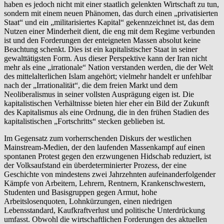
haben es jedoch nicht mit einer staatlich gelenkten Wirtschaft zu tun,
sondern mit einem neuen Phänomen, das durch einen „privatisierten
Staat“ und ein „militarisiertes Kapital“ gekennzeichnet ist, das dem
Nutzen einer Minderheit dient, die eng mit dem Regime verbunden
ist und den Forderungen der enteigneten Massen absolut keine
Beachtung schenkt. Dies ist ein kapitalistischer Staat in seiner
gewalttätigsten Form. Aus dieser Perspektive kann der Iran nicht
mehr als eine „irrationale“ Nation verstanden werden, die der Welt
des mittelalterlichen Islam angehört; vielmehr handelt er unfehlbar
nach der „Irrationalität“, die dem freien Markt und dem
Neoliberalismus in seiner vollsten Ausprägung eigen ist. Die
kapitalistischen Verhältnisse bieten hier eher ein Bild der Zukunft
des Kapitalismus als eine Ordnung, die in den frühen Stadien des
kapitalistischen „Fortschritts“ stecken geblieben ist.
Im Gegensatz zum vorherrschenden Diskurs der westlichen
Mainstream-Medien, der den laufenden Massenkampf auf einen
spontanen Protest gegen den erzwungenen Hidschab reduziert, ist
der Volksaufstand ein überdeterminierter Prozess, der eine
Geschichte von mindestens zwei Jahrzehnten aufeinanderfolgender
Kämpfe von Arbeitern, Lehrern, Rentnern, Krankenschwestern,
Studenten und Basisgruppen gegen Armut, hohe
Arbeitslosenquoten, Lohnkürzungen, einen niedrigen
Lebensstandard, Kaufkraftverlust und politische Unterdrückung
umfasst. Obwohl die wirtschaftlichen Forderungen des aktuellen