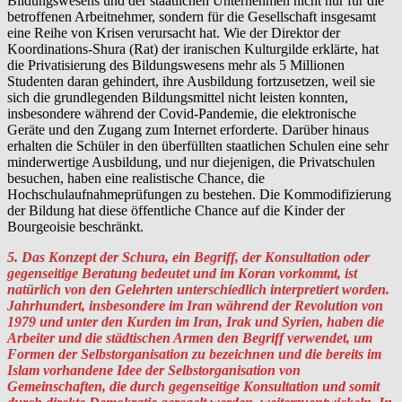
Bildungswesens und der staatlichen Unternehmen nicht nur für die
betroffenen Arbeitnehmer, sondern für die Gesellschaft insgesamt
eine Reihe von Krisen verursacht hat. Wie der Direktor der
Koordinations-Shura (Rat) der iranischen Kulturgilde erklärte, hat
die Privatisierung des Bildungswesens mehr als 5 Millionen
Studenten daran gehindert, ihre Ausbildung fortzusetzen, weil sie
sich die grundlegenden Bildungsmittel nicht leisten konnten,
insbesondere während der Covid-Pandemie, die elektronische
Geräte und den Zugang zum Internet erforderte. Darüber hinaus
erhalten die Schüler in den überfüllten staatlichen Schulen eine sehr
minderwertige Ausbildung, und nur diejenigen, die Privatschulen
besuchen, haben eine realistische Chance, die
Hochschulaufnahmeprüfungen zu bestehen. Die Kommodifizierung
der Bildung hat diese öffentliche Chance auf die Kinder der
Bourgeoisie beschränkt.
5. Das Konzept der Schura, ein Begriff, der Konsultation oder
gegenseitige Beratung bedeutet und im Koran vorkommt, ist
natürlich von den Gelehrten unterschiedlich interpretiert worden.
Jahrhundert, insbesondere im Iran während der Revolution von
1979 und unter den Kurden im Iran, Irak und Syrien, haben die
Arbeiter und die städtischen Armen den Begriff verwendet, um
Formen der Selbstorganisation zu bezeichnen und die bereits im
Islam vorhandene Idee der Selbstorganisation von
Gemeinschaften, die durch gegenseitige Konsultation und somit