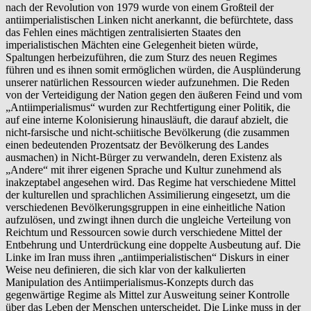
nach der Revolution von 1979 wurde von einem Großteil der
antiimperialistischen Linken nicht anerkannt, die befürchtete, dass
das Fehlen eines mächtigen zentralisierten Staates den
imperialistischen Mächten eine Gelegenheit bieten würde,
Spaltungen herbeizuführen, die zum Sturz des neuen Regimes
führen und es ihnen somit ermöglichen würden, die Ausplünderung
unserer natürlichen Ressourcen wieder aufzunehmen. Die Reden
von der Verteidigung der Nation gegen den äußeren Feind und vom
„Antiimperialismus“ wurden zur Rechtfertigung einer Politik, die
auf eine interne Kolonisierung hinausläuft, die darauf abzielt, die
nicht-farsische und nicht-schiitische Bevölkerung (die zusammen
einen bedeutenden Prozentsatz der Bevölkerung des Landes
ausmachen) in Nicht-Bürger zu verwandeln, deren Existenz als
„Andere“ mit ihrer eigenen Sprache und Kultur zunehmend als
inakzeptabel angesehen wird. Das Regime hat verschiedene Mittel
der kulturellen und sprachlichen Assimilierung eingesetzt, um die
verschiedenen Bevölkerungsgruppen in eine einheitliche Nation
aufzulösen, und zwingt ihnen durch die ungleiche Verteilung von
Reichtum und Ressourcen sowie durch verschiedene Mittel der
Entbehrung und Unterdrückung eine doppelte Ausbeutung auf. Die
Linke im Iran muss ihren „antiimperialistischen“ Diskurs in einer
Weise neu definieren, die sich klar von der kalkulierten
Manipulation des Antiimperialismus-Konzepts durch das
gegenwärtige Regime als Mittel zur Ausweitung seiner Kontrolle
über das Leben der Menschen unterscheidet. Die Linke muss in der