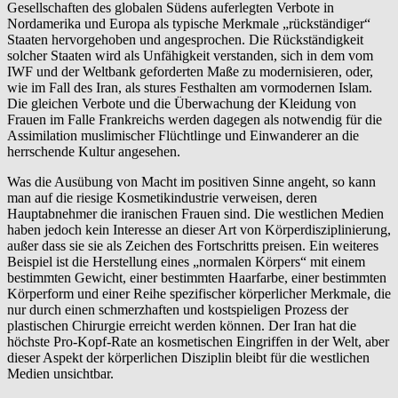
Gesellschaften des globalen Südens auferlegten Verbote in
Nordamerika und Europa als typische Merkmale „rückständiger“
Staaten hervorgehoben und angesprochen. Die Rückständigkeit
solcher Staaten wird als Unfähigkeit verstanden, sich in dem vom
IWF und der Weltbank geforderten Maße zu modernisieren, oder,
wie im Fall des Iran, als stures Festhalten am vormodernen Islam.
Die gleichen Verbote und die Überwachung der Kleidung von
Frauen im Falle Frankreichs werden dagegen als notwendig für die
Assimilation muslimischer Flüchtlinge und Einwanderer an die
herrschende Kultur angesehen.
Was die Ausübung von Macht im positiven Sinne angeht, so kann
man auf die riesige Kosmetikindustrie verweisen, deren
Hauptabnehmer die iranischen Frauen sind. Die westlichen Medien
haben jedoch kein Interesse an dieser Art von Körperdisziplinierung,
außer dass sie sie als Zeichen des Fortschritts preisen. Ein weiteres
Beispiel ist die Herstellung eines „normalen Körpers“ mit einem
bestimmten Gewicht, einer bestimmten Haarfarbe, einer bestimmten
Körperform und einer Reihe spezifischer körperlicher Merkmale, die
nur durch einen schmerzhaften und kostspieligen Prozess der
plastischen Chirurgie erreicht werden können. Der Iran hat die
höchste Pro-Kopf-Rate an kosmetischen Eingriffen in der Welt, aber
dieser Aspekt der körperlichen Disziplin bleibt für die westlichen
Medien unsichtbar.