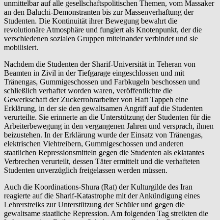
unmittelbar auf alle gesellschaftspolitischen Themen, vom Massaker
an den Baluchi-Demonstranten bis zur Massenverhaftung der
Studenten. Die Kontinuität ihrer Bewegung bewahrt die
revolutionäre Atmosphäre und fungiert als Knotenpunkt, der die
verschiedenen sozialen Gruppen miteinander verbindet und sie
mobilisiert.
Nachdem die Studenten der Sharif-Universität in Teheran von
Beamten in Zivil in der Tiefgarage eingeschlossen und mit
Tränengas, Gummigeschossen und Farbkugeln beschossen und
schließlich verhaftet worden waren, veröffentlichte die
Gewerkschaft der Zuckerrohrarbeiter von Haft Tappeh eine
Erklärung, in der sie den gewaltsamen Angriff auf die Studenten
verurteilte. Sie erinnerte an die Unterstützung der Studenten für die
Arbeiterbewegung in den vergangenen Jahren und versprach, ihnen
beizustehen. In der Erklärung wurde der Einsatz von Tränengas,
elektrischen Viehtreibern, Gummigeschossen und anderen
staatlichen Repressionsmitteln gegen die Studenten als eklatantes
Verbrechen verurteilt, dessen Täter ermittelt und die verhafteten
Studenten unverzüglich freigelassen werden müssen.
Auch die Koordinations-Shura (Rat) der Kulturgilde des Iran
reagierte auf die Sharif-Katastrophe mit der Ankündigung eines
Lehrerstreiks zur Unterstützung der Schüler und gegen die
gewaltsame staatliche Repression. Am folgenden Tag streikten die