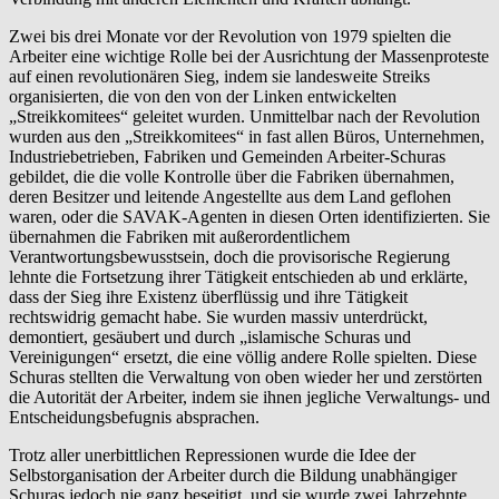
Zwei bis drei Monate vor der Revolution von 1979 spielten die
Arbeiter eine wichtige Rolle bei der Ausrichtung der Massenproteste
auf einen revolutionären Sieg, indem sie landesweite Streiks
organisierten, die von den von der Linken entwickelten
„Streikkomitees“ geleitet wurden. Unmittelbar nach der Revolution
wurden aus den „Streikkomitees“ in fast allen Büros, Unternehmen,
Industriebetrieben, Fabriken und Gemeinden Arbeiter-Schuras
gebildet, die die volle Kontrolle über die Fabriken übernahmen,
deren Besitzer und leitende Angestellte aus dem Land geflohen
waren, oder die SAVAK-Agenten in diesen Orten identifizierten. Sie
übernahmen die Fabriken mit außerordentlichem
Verantwortungsbewusstsein, doch die provisorische Regierung
lehnte die Fortsetzung ihrer Tätigkeit entschieden ab und erklärte,
dass der Sieg ihre Existenz überflüssig und ihre Tätigkeit
rechtswidrig gemacht habe. Sie wurden massiv unterdrückt,
demontiert, gesäubert und durch „islamische Schuras und
Vereinigungen“ ersetzt, die eine völlig andere Rolle spielten. Diese
Schuras stellten die Verwaltung von oben wieder her und zerstörten
die Autorität der Arbeiter, indem sie ihnen jegliche Verwaltungs- und
Entscheidungsbefugnis absprachen.
Trotz aller unerbittlichen Repressionen wurde die Idee der
Selbstorganisation der Arbeiter durch die Bildung unabhängiger
Schuras jedoch nie ganz beseitigt, und sie wurde zwei Jahrzehnte