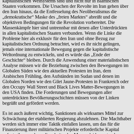
kapitalistischen Weltsystems sind und nicht nur in islamischen
Staaten vorkommen. Die Ursachen der Revolte im Iran gehen über
den Iran hinaus, da die Entfesselung des Neoliberalismus die
„demokratische“ Maske des „freien Marktes“ abreißt und die
objektiven Bedingungen für die Revolution vorbereitet. Die
Massenkämpfe hier sind untrennbar mit denen aller Unterdrückten
in allen kapitalistischen Staaten verbunden. Wenn die Linke die
Probleme hier als exklusiv für den Iran und ohne Bezug zur
kapitalistischen Ordnung betrachtet, wird es ihr nicht gelingen,
jemals eine internationale Bewegung gegen die kapitalistische
Weltordnung zu entwickeln, und es würde das „Ende der
Geschichte“ bleiben. Durch die Anwendung einer materialistischen
Analyse müssen wir die Beziehung zwischen den Bewegungen im
Globalen Süden wie den aktuellen Protesten im Iran, dem
Arabischen Frühling, den Aufständen im Sudan und denen im
Globalen Norden wie den Gilet Jaune-Protesten in Frankreich oder
den Occupy Wall Street und Black Lives Matter-Bewegungen in
den USA finden. Die Forderungen und Bewegungen aller
unterdrückten Bevölkerungsschichten müssen von der Linken
begrüßt und gefördert werden.
Es ist auch äußerst wichtig, Sanktionen als wirksames Mittel zur
Schwächung der etablierten Regierung abzulehnen. Die Machthaber
werden sich immer eine Taktik einfallen lassen, um das für die
Finanzierung ihrer militärischen Projekte erforderliche Kapital