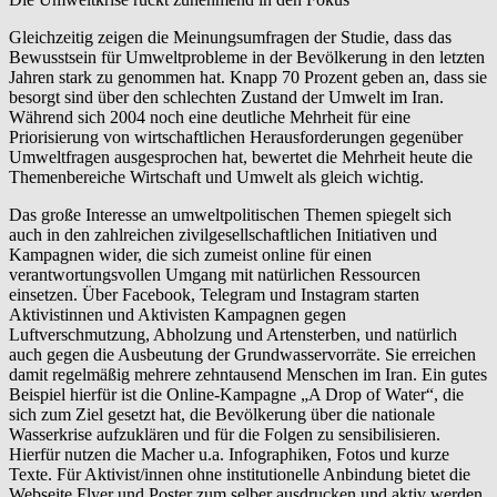
Gleichzeitig zeigen die Meinungsumfragen der Studie, dass das
Bewusstsein für Umweltprobleme in der Bevölkerung in den letzten
Jahren stark zu genommen hat. Knapp 70 Prozent geben an, dass sie
besorgt sind über den schlechten Zustand der Umwelt im Iran.
Während sich 2004 noch eine deutliche Mehrheit für eine
Priorisierung von wirtschaftlichen Herausforderungen gegenüber
Umweltfragen ausgesprochen hat, bewertet die Mehrheit heute die
Themenbereiche Wirtschaft und Umwelt als gleich wichtig.
Das große Interesse an umweltpolitischen Themen spiegelt sich
auch in den zahlreichen zivilgesellschaftlichen Initiativen und
Kampagnen wider, die sich zumeist online für einen
verantwortungsvollen Umgang mit natürlichen Ressourcen
einsetzen. Über Facebook, Telegram und Instagram starten
Aktivistinnen und Aktivisten Kampagnen gegen
Luftverschmutzung, Abholzung und Artensterben, und natürlich
auch gegen die Ausbeutung der Grundwasservorräte. Sie erreichen
damit regelmäßig mehrere zehntausend Menschen im Iran. Ein gutes
Beispiel hierfür ist die Online-Kampagne „A Drop of Water“, die
sich zum Ziel gesetzt hat, die Bevölkerung über die nationale
Wasserkrise aufzuklären und für die Folgen zu sensibilisieren.
Hierfür nutzen die Macher u.a. Infographiken, Fotos und kurze
Texte. Für Aktivist/innen ohne institutionelle Anbindung bietet die
Webseite Flyer und Poster zum selber ausdrucken und aktiv werden