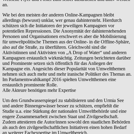
an.
Wie bei den meisten der anderen Online-Kampagnen bleibt
allerdings (bewusst) unklar, wer genau dahintersteht. Hierdurch
schützen sich die Initiatoren der jeweiligen Kampagnen vor
potentiellen Repressionen. Die Anonymität der dahinterstehenden
Personen und Organisationen erschwert es aber die Mobilisierung
für umweltpolitische Themen aus der Online- in die Offline-Sphäre,
also auf die Straße, zu überführen. Gleichwohl sind die
Aktivistinnen und Aktivisten von „A Drop of Water“ und anderen
Kampagnen erstaunlich wirkmächtig. Zeitungen berichteten darüber
und Prominente setzen sich öffentlich für das Anliegen der
Kampagne ein. Angesichts dieser Popularität von Umweltthemen
nehmen sich auch mehr und mehr iranische Politiker des Themas an.
Im Parlamentswahlkampf 2016 spielten Umweltthemen eine
erstaunlich prominente Rolle.
Alle Akteure benötigen mehr Expertise
Um den Grundwasserspiegel zu stabilisieren und den Urmia See
und andere Binnengewässer besser zu schützen, empfiehlt die
Studie u.a. eine Stärkung der nationalen Umweltbehörde und eine
engere Zusammenarbeit zwischen Staat und Zivilgesellschaft.
Zudem attestieren die Autor/innen sowohl den staatlichen Behörden
als auch den zivilgesellschaftlichen Initiativen einen hohen Bedarf
an weiterer Fachexpertise im Umweltbereich.