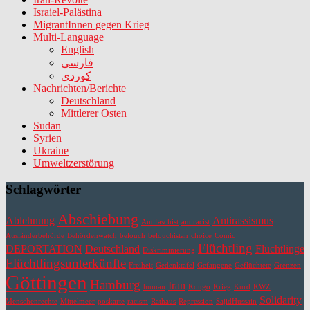
Israiel-Palästina
MigrantInnen gegen Krieg
Multi-Language
English
فارسی
کوردی
Nachrichten/Berichte
Deutschland
Mittlerer Osten
Sudan
Syrien
Ukraine
Umweltzerstörung
Schlagwörter
Abschiebung
Ablehnung
Antirassismus
Antifaschist
antiracist
Ausländerbehörde
Behördenwatch
belouch
belouchistan
choice
Comic
Flüchtling
DEPORTATION
Deutschland
Flüchtlinge
Diskriminierung
Flüchtlingsunterkünfte
Freiheit
Gedenktafel
Gefangene
Geflüchtete
Grenzen
Göttingen
Hamburg
Iran
human
Kongo
Krieg
Kurd
KWZ
Solidarity
Menschenrechte
Mittelmeer
poskarte
racism
Rathaus
Repression
SajidHussain