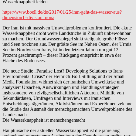
Wasserknappheit leiden.
https://www.boell.de/de/2017/01/25/iran-geht-das-wasser-aus?
dimension1=division_nona
Der Iran ist mit massiven Umweltproblemen konfrontiert. Die akute
Wasserknappheit droht weite Landstriche in Zukunft unbewohnbar
zu machen. Der Grundwasserspiegel sinkt stetig ab, große Flüsse
und Seen trocknen aus. Der größte See im Nahen Osten, der Urmia
See im Nordwesten Irans, ist in den letzten Jahren um gut 12
Prozent geschrumpft – dieser Rückgang entspricht in etwa der
Fläche des Bodensees.
Die neue Studie „Paradise Lost? Developing Solutions to Irans
Environmental Crisis“ der Heinrich-Böll-Stiftung und der Small
Media Foundation widmet sich der iranischen Umweltkrise und
analysiert Ursachen, Auswirkungen und Handlungsstrategien –
insbesondere von zivilgesellschaftlichen Akteuren. Mithilfe von
Sekundärdaten, Umfragen und Interviews mit iranischen
Entscheidungsträger/innen, Aktivist/innen und Expert/innen zeichnet
die Studie das Ausmaß der menschgemachten Umweltprobleme des
Landes nach.
Die Wasserknappheit ist menschengemacht
Hauptursache der aktuellen Wasserknappheit ist die jahrelang
weitgehend ungesteuerte Ausbeutung der Grundwasservorräte, vor