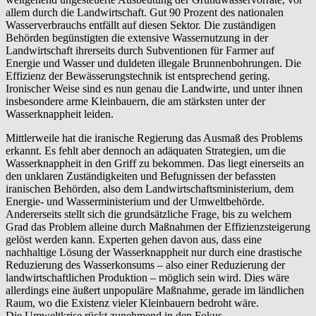
allem durch die Landwirtschaft. Gut 90 Prozent des nationalen
Wasserverbrauchs entfällt auf diesen Sektor. Die zuständigen
Behörden begünstigten die extensive Wassernutzung in der
Landwirtschaft ihrerseits durch Subventionen für Farmer auf
Energie und Wasser und duldeten illegale Brunnenbohrungen. Die
Effizienz der Bewässerungstechnik ist entsprechend gering.
Ironischer Weise sind es nun genau die Landwirte, und unter ihnen
insbesondere arme Kleinbauern, die am stärksten unter der
Wasserknappheit leiden.
Mittlerweile hat die iranische Regierung das Ausmaß des Problems
erkannt. Es fehlt aber dennoch an adäquaten Strategien, um die
Wasserknappheit in den Griff zu bekommen. Das liegt einerseits an
den unklaren Zuständigkeiten und Befugnissen der befassten
iranischen Behörden, also dem Landwirtschaftsministerium, dem
Energie- und Wasserministerium und der Umweltbehörde.
Andererseits stellt sich die grundsätzliche Frage, bis zu welchem
Grad das Problem alleine durch Maßnahmen der Effizienzsteigerung
gelöst werden kann. Experten gehen davon aus, dass eine
nachhaltige Lösung der Wasserknappheit nur durch eine drastische
Reduzierung des Wasserkonsums – also einer Reduzierung der
landwirtschaftlichen Produktion – möglich sein wird. Dies wäre
allerdings eine äußert unpopuläre Maßnahme, gerade im ländlichen
Raum, wo die Existenz vieler Kleinbauern bedroht wäre.
Die Umweltkrise rückt zunehmend in den Fokus