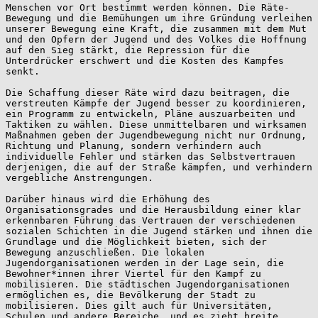
Menschen vor Ort bestimmt werden können. Die Räte-
Bewegung und die Bemühungen um ihre Gründung verleihen 
unserer Bewegung eine Kraft, die zusammen mit dem Mut 
und den Opfern der Jugend und des Volkes die Hoffnung 
auf den Sieg stärkt, die Repression für die 
Unterdrücker erschwert und die Kosten des Kampfes 
senkt.

Die Schaffung dieser Räte wird dazu beitragen, die 
verstreuten Kämpfe der Jugend besser zu koordinieren, 
ein Programm zu entwickeln, Pläne auszuarbeiten und 
Taktiken zu wählen. Diese unmittelbaren und wirksamen 
Maßnahmen geben der Jugendbewegung nicht nur Ordnung, 
Richtung und Planung, sondern verhindern auch 
individuelle Fehler und stärken das Selbstvertrauen 
derjenigen, die auf der Straße kämpfen, und verhindern 
vergebliche Anstrengungen.

Darüber hinaus wird die Erhöhung des 
Organisationsgrades und die Herausbildung einer klar 
erkennbaren Führung das Vertrauen der verschiedenen 
sozialen Schichten in die Jugend stärken und ihnen die 
Grundlage und die Möglichkeit bieten, sich der 
Bewegung anzuschließen. Die lokalen 
Jugendorganisationen werden in der Lage sein, die 
Bewohner*innen ihrer Viertel für den Kampf zu 
mobilisieren. Die städtischen Jugendorganisationen 
ermöglichen es, die Bevölkerung der Stadt zu 
mobilisieren. Dies gilt auch für Universitäten, 
Schulen und andere Bereiche, und es zieht breite 