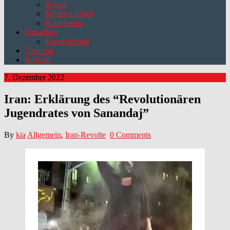
Syrien
Mittlerer Osten
Balochistan
Einladung
Veranstaltung
Über uns
Kontakt
7. Dezember 2022
Iran: Erklärung des “Revolutionären
Jugendrates von Sanandaj”
By
kia
Allgemein
,
Iran-Revolte
0 Comments