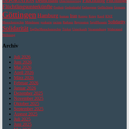
Flüchtling
DEPORTATION
Deutschland
Flüchtlinge
Diskriminierung
Flüchtlingsunterkünfte
Freiheit
Gedenktafel
Gefangene
Geflüchtete
Grenzen
Göttingen
Hamburg
Iran
human
Kongo
Krieg
Kurd
KWZ
Solidarity
Menschenrechte
Mittelmeer
poskarte
racism
Rathaus
Repression
SajidHussain
Solidarität
TagDerMenschenrechte
Türkei
Unterkunft
Veranstaltung
Widerstand
Wohnung
Archiv
Juli 2026
Juni 2026
Mai 2026
April 2026
März 2026
Februar 2026
Januar 2026
Dezember 2025
November 2025
Oktober 2025
September 2025
August 2025
Juli 2025
Juni 2025