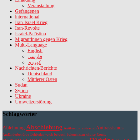
Veranstaltung
Gefangenen
international
Iran-Israel Krieg
Iran-Revolte
Israiel-Palästina
MigrantInnen gegen Krieg
Multi-Language
English
فارسی
کوردی
Nachrichten/Berichte
Deutschland
Mittlerer Osten
Sudan
Syrien
Ukraine
Umweltzerstörung
Schlagwörter
Abschiebung
Ablehnung
Antirassismus
Antifaschist
antiracist
Ausländerbehörde
Behördenwatch
belouch
belouchistan
choice
Comic