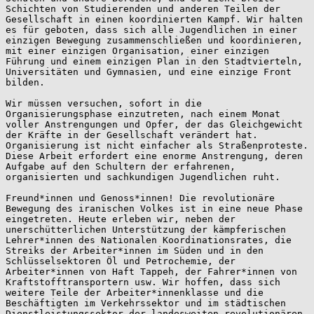
Schichten von Studierenden und anderen Teilen der 
Gesellschaft in einen koordinierten Kampf. Wir halten 
es für geboten, dass sich alle Jugendlichen in einer 
einzigen Bewegung zusammenschließen und koordinieren, 
mit einer einzigen Organisation, einer einzigen 
Führung und einem einzigen Plan in den Stadtvierteln, 
Universitäten und Gymnasien, und eine einzige Front 
bilden.

Wir müssen versuchen, sofort in die 
Organisierungsphase einzutreten, nach einem Monat 
voller Anstrengungen und Opfer, der das Gleichgewicht 
der Kräfte in der Gesellschaft verändert hat. 
Organisierung ist nicht einfacher als Straßenproteste. 
Diese Arbeit erfordert eine enorme Anstrengung, deren 
Aufgabe auf den Schultern der erfahrenen, 
organisierten und sachkundigen Jugendlichen ruht.

Freund*innen und Genoss*innen! Die revolutionäre 
Bewegung des iranischen Volkes ist in eine neue Phase 
eingetreten. Heute erleben wir, neben der 
unerschütterlichen Unterstützung der kämpferischen 
Lehrer*innen des Nationalen Koordinationsrates, die 
Streiks der Arbeiter*innen im Süden und in den 
Schlüsselsektoren Öl und Petrochemie, der 
Arbeiter*innen von Haft Tappeh, der Fahrer*innen von 
Kraftstofftransportern usw. Wir hoffen, dass sich 
weitere Teile der Arbeiter*innenklasse und die 
Beschäftigten im Verkehrssektor und im städtischen 
Dienstleistungssektor der landesweiten revolutionären 