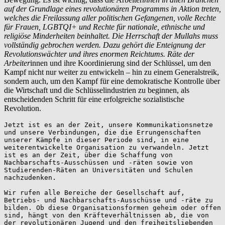
auf der Grundlage eines revolutionären Programms in Aktion treten,
welches die Freilassung aller politischen Gefangenen, volle Rechte
für Frauen, LGBTQI+ und Rechte für nationale, ethnische und
religiöse Minderheiten beinhaltet. Die Herrschaft der Mullahs muss
vollständig gebrochen werden. Dazu gehört die Enteignung der
Revolutionswächter und ihres enormen Reichtums. Räte der
Arbeiter
innen und ihre Koordinierung sind der Schlüssel, um den
Kampf nicht nur weiter zu entwickeln – hin zu einem Generalstreik,
sondern auch, um den Kampf für eine demokratische Kontrolle über
die Wirtschaft und die Schlüsselindustrien zu beginnen, als
entscheidenden Schritt für eine erfolgreiche sozialistische
Revolution.
Jetzt ist es an der Zeit, unsere Kommunikationsnetze 
und unsere Verbindungen, die die Errungenschaften 
unserer Kämpfe in dieser Periode sind, in eine 
weiterentwickelte Organisation zu verwandeln. Jetzt 
ist es an der Zeit, über die Schaffung von 
Nachbarschafts-Ausschüssen und -räten sowie von 
Studierenden-Räten an Universitäten und Schulen 
nachzudenken.

Wir rufen alle Bereiche der Gesellschaft auf, 
Betriebs- und Nachbarschafts-Ausschüsse und -räte zu 
bilden. Ob diese Organisationsformen geheim oder offen 
sind, hängt von den Kräfteverhältnissen ab, die von 
der revolutionären Jugend und den freiheitsliebenden 