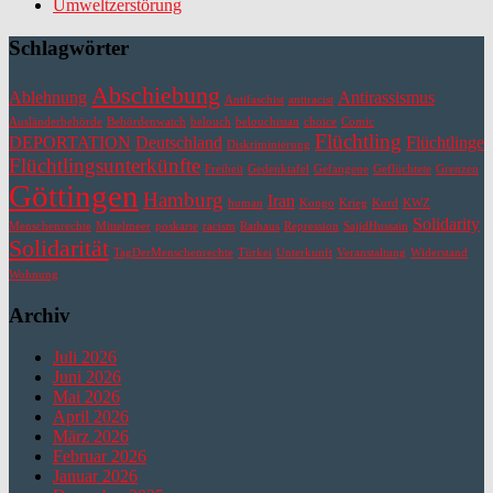
Umweltzerstörung
Schlagwörter
Abschiebung
Ablehnung
Antirassismus
Antifaschist
antiracist
Ausländerbehörde
Behördenwatch
belouch
belouchistan
choice
Comic
Flüchtling
DEPORTATION
Deutschland
Flüchtlinge
Diskriminierung
Flüchtlingsunterkünfte
Freiheit
Gedenktafel
Gefangene
Geflüchtete
Grenzen
Göttingen
Hamburg
Iran
human
Kongo
Krieg
Kurd
KWZ
Solidarity
Menschenrechte
Mittelmeer
poskarte
racism
Rathaus
Repression
SajidHussain
Solidarität
TagDerMenschenrechte
Türkei
Unterkunft
Veranstaltung
Widerstand
Wohnung
Archiv
Juli 2026
Juni 2026
Mai 2026
April 2026
März 2026
Februar 2026
Januar 2026