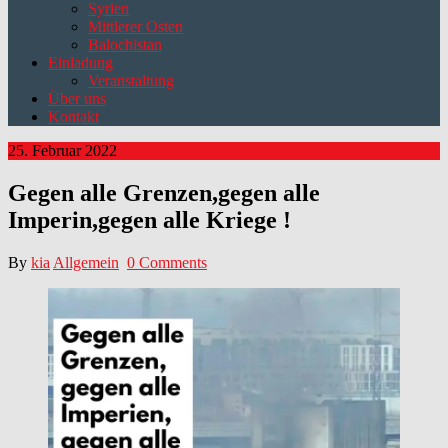
Syrien
Mittlerer Osten
Balochistan
Einladung
Veranstaltung
Über uns
Kontakt
25. Februar 2022
Gegen alle Grenzen,gegen alle
Imperin,gegen alle Kriege !
By
kia
Allgemein
0 Comments