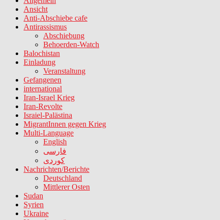
Allgemein
Ansicht
Anti-Abschiebe cafe
Antirassismus
Abschiebung
Behoerden-Watch
Balochistan
Einladung
Veranstaltung
Gefangenen
international
Iran-Israel Krieg
Iran-Revolte
Israiel-Palästina
MigrantInnen gegen Krieg
Multi-Language
English
فارسی
کوردی
Nachrichten/Berichte
Deutschland
Mittlerer Osten
Sudan
Syrien
Ukraine