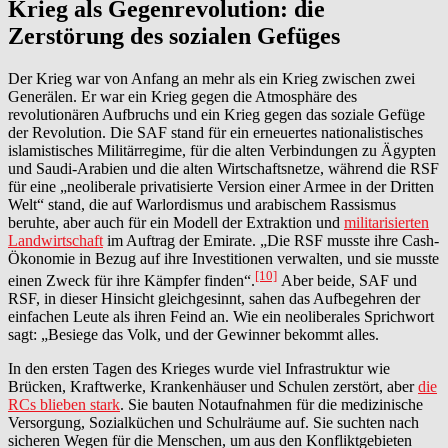
Krieg als Gegenrevolution: die
Zerstörung des sozialen Gefüges
Der Krieg war von Anfang an mehr als ein Krieg zwischen zwei
Generälen. Er war ein Krieg gegen die Atmosphäre des
revolutionären Aufbruchs und ein Krieg gegen das soziale Gefüge
der Revolution. Die SAF stand für ein erneuertes nationalistisches
islamistisches Militärregime, für die alten Verbindungen zu Ägypten
und Saudi-Arabien und die alten Wirtschaftsnetze, während die RSF
für eine „neoliberale privatisierte Version einer Armee in der Dritten
Welt“ stand, die auf Warlordismus und arabischem Rassismus
beruhte, aber auch für ein Modell der Extraktion und
militarisierten
Landwirtschaft
im Auftrag der Emirate. „Die RSF musste ihre Cash-
Ökonomie in Bezug auf ihre Investitionen verwalten, und sie musste
[10]
einen Zweck für ihre Kämpfer finden“.
Aber beide, SAF und
RSF, in dieser Hinsicht gleichgesinnt, sahen das Aufbegehren der
einfachen Leute als ihren Feind an. Wie ein neoliberales Sprichwort
sagt: „Besiege das Volk, und der Gewinner bekommt alles.
In den ersten Tagen des Krieges wurde viel Infrastruktur wie
Brücken, Kraftwerke, Krankenhäuser und Schulen zerstört, aber
die
RCs blieben stark
. Sie bauten Notaufnahmen für die medizinische
Versorgung, Sozialküchen und Schulräume auf. Sie suchten nach
sicheren Wegen für die Menschen, um aus den Konfliktgebieten