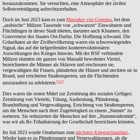
herauszukommen. Sie versuchten, eine Atmosphäre der zivilen
Selbstverteidigung aufrechtzuerhalten.
Doch im Juni 2023 kam es zum
Massaker von Geneina
, bei dem
„arabische“ Milizen Tausende von „schwarzen“ Einwohnern und
Flüchtlingen in dieser Stadt töteten, darunter auch Khamees, den
Gouverneur des Staates Ost-Darfur. Die Hoffnung schwand. Die
Gräueltaten an der Zivilbevölkerung waren ein schwerwiegendes
Signal, das auf die tiefgreifenden konterrevolutionären
Auswirkungen des Krieges hinwies. Mit der RSF verbündete
Milizen räumten ein ganzes von Massalit bewohntes Viertel,
bezeichneten die Männer als Sklaven und erschossen sie,
vergewaltigten die Frauen, plünderten die Häuser und steckten sie in
Brand, und errichteten Straßensperren, um die Flüchtenden
[11]
auszurauben zu selektieren.
Dies waren die ersten Mittel zur Zerstörung des sozialen Gefüges:
Zerstörung von Vierteln, Tötung, Ausbeutung, Plünderung,
Brandstiftung und Vergewaltigung. Errichtung von Straßensperren,
um die Menschen nach ihrer Zugehörigkeit zu einem „Stamm“ zu
sortieren. Sie reduzierten die Menschen auf ihre „Stammesidentität“,
was wir als Re-Tribalisierung der Gesellschaft bezeichnen könnten.
Im Juli 2023 wurde Omdurman zum
nächsten Kriegsschauplatz
.
Wieder kam es zu Plünderungen und Vergewaltigungen, als die