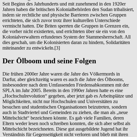
Seit Beginn des Jahrhunderts und mit zunehmend in den 1920er
Jahren haben die britischen Kolonialbehörden den Sudan tribalisiert,
indem sie rechtliche und physische Barrieren zwischen Gruppen
errichteten, die sich zuvor trotz ihrer kulturellen Unterschiede
vermischt hatten. Die Briten sperrten die Gruppen in Grenzen ein,
die vorher nicht existierten, und errichteten über sie ein von den
Kolonialverwaltern erfundenes System der Stammesherrschaft. All
dies geschah, um die Kolonisierten daran zu hindern, Solidaritäten
miteinander zu entwickeln.[3]
Der Ölboom und seine Folgen
Die frühen 2000er Jahre waren die Jahre des Völkermords in
Darfur, aber gleichzeitig waren es auch die Jahre des Ölbooms,
insbesondere nach dem Umfassenden Friedensabkommen mit der
SPLA im Jahr 2005. Bereits in den 1990er Jahren hatte es eine
„Hochschulrevolution“ gegeben, aber jetzt gab es Arbeitsplätze und
Möglichkeiten, nicht nur Hochschulen und Universitäten zu
besuchen und studentischen Organisationen beizutreten, sondern
auch in Stadtviertel und Gemeinden zu ziehen, die man als „neue
Mittelschicht“ bezeichnen könnte. Es gab viele Familien, deren
Eltern weder lesen noch schreiben konnten, die sich aber selbst als
Mittelschicht bezeichneten. Diese gut ausgebildete Jugend hat ihr
Verständnis für Gegenseitigkeit nicht verloren und blieb mit ihren