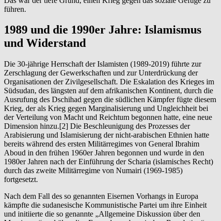
Das war der tiefe Grund, einen Krieg gegen das soziale Gefüge zu
führen.
1989 und die 1990er Jahre: Islamismus
und Widerstand
Die 30-jährige Herrschaft der Islamisten (1989-2019) führte zur
Zerschlagung der Gewerkschaften und zur Unterdrückung der
Organisationen der Zivilgesellschaft. Die Eskalation des Krieges im
Südsudan, des längsten auf dem afrikanischen Kontinent, durch die
Ausrufung des Dschihad gegen die südlichen Kämpfer fügte diesem
Krieg, der als Krieg gegen Marginalisierung und Ungleichheit bei
der Verteilung von Macht und Reichtum begonnen hatte, eine neue
Dimension hinzu.[2] Die Beschleunigung des Prozesses der
Arabisierung und Islamisierung der nicht-arabischen Ethnien hatte
bereits während des ersten Militärregimes von General Ibrahim
Aboud in den frühen 1960er Jahren begonnen und wurde in den
1980er Jahren nach der Einführung der Scharia (islamisches Recht)
durch das zweite Militärregime von Numairi (1969-1985)
fortgesetzt.
Nach dem Fall des so genannten Eisernen Vorhangs in Europa
kämpfte die sudanesische Kommunistische Partei um ihre Einheit
und initiierte die so genannte „Allgemeine Diskussion über den