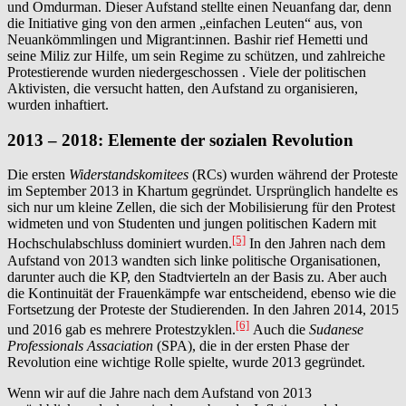
und Omdurman. Dieser Aufstand stellte einen Neuanfang dar, denn
die Initiative ging von den armen „einfachen Leuten“ aus, von
Neuankömmlingen und Migrant:innen. Bashir rief Hemetti und
seine Miliz zur Hilfe, um sein Regime zu schützen, und zahlreiche
Protestierende wurden niedergeschossen . Viele der politischen
Aktivisten, die versucht hatten, den Aufstand zu organisieren,
wurden inhaftiert.
2013 – 2018: Elemente der sozialen Revolution
Die ersten
Widerstandskomitees
(RCs) wurden während der Proteste
im September 2013 in Khartum gegründet. Ursprünglich handelte es
sich nur um kleine Zellen, die sich der Mobilisierung für den Protest
widmeten und von Studenten und jungen politischen Kadern mit
[5]
Hochschulabschluss dominiert wurden.
In den Jahren nach dem
Aufstand von 2013 wandten sich linke politische Organisationen,
darunter auch die KP, den Stadtvierteln an der Basis zu. Aber auch
die Kontinuität der Frauenkämpfe war entscheidend, ebenso wie die
Fortsetzung der Proteste der Studierenden. In den Jahren 2014, 2015
[6]
und 2016 gab es mehrere Protestzyklen.
Auch die
Sudanese
Professionals Assaciation
(SPA), die in der ersten Phase der
Revolution eine wichtige Rolle spielte, wurde 2013 gegründet.
Wenn wir auf die Jahre nach dem Aufstand von 2013