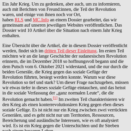
Ein Jahr Krieg. Um zu gedenken, aber auch, um zu informieren,
auch mit Berichten von Freund:innen, die Teil der Revolution
waren, und einige von ihnen noch vor Ort,
haben
RLS
und
MC.Info
an einem Dossier gearbeitet, das wir
gemeinsam auf unseren jeweiligen Websites veröffentlichen. Das
Dossier wird 10 Artikel über die Situation nach einem Jahr Krieg
enthalten.
Eine Übersicht über die Artikel, die in diesem Dossier veröffentlicht
werden, findet sich im
dritten Teil dieser Einleitung
. Im ersten Teil
möchten wir an die lange Geschichte der sudanesischen Revolution
erinnern, die im Dezember 2018 so hoffnungsvoll begann und die
dem Putsch vom 6. Oktober 2021 widerstand, und die nur durch die
beiden Generäle, die Krieg gegen das soziale Gefüge der
Revolution führten, besiegt werden konnte. Warum war diese
Revolution so tief und stark? Um dieser Frage nachzugehen, müssen
wir etwas tiefer in dieses soziale Gefüge eintauchen, und das heisst
in die soziale Verfassung der „ganz normalen Leute“, die die
[1]
Revolution gemacht haben.
Im zweiten Teil charakterisieren wir
den Krieg als einen konterrevolutionären Krieg gegen eben dieses
soziale Gefüge. Es ist nicht nur ein Krieg zwischen zwei verrückten
Generälen, und es geht nicht nur um Territorien, Ressourcen,
Bereicherung und ausländische Interessen, wie es oft analysiert
wird. Es ist ein Krieg gegen die Unterschichten und ihr Streben
nach einem besseren Leben.