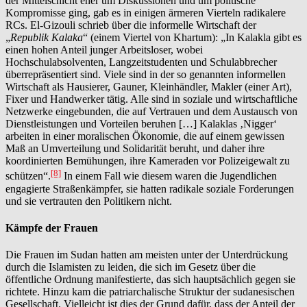
der Mittelschicht eher um Diskussionen und um politische
Kompromisse ging, gab es in einigen ärmeren Vierteln radikalere
RCs. El-Gizouli schrieb über die informelle Wirtschaft der
„
Republik Kalaka
“ (einem Viertel von Khartum): „In Kalakla gibt es
einen hohen Anteil junger Arbeitsloser, wobei
Hochschulabsolventen, Langzeitstudenten und Schulabbrecher
überrepräsentiert sind. Viele sind in der so genannten informellen
Wirtschaft als Hausierer, Gauner, Kleinhändler, Makler (einer Art),
Fixer und Handwerker tätig. Alle sind in soziale und wirtschaftliche
Netzwerke eingebunden, die auf Vertrauen und dem Austausch von
Dienstleistungen und Vorteilen beruhen […] Kalaklas ‚Nigger‘
arbeiten in einer moralischen Ökonomie, die auf einem gewissen
Maß an Umverteilung und Solidarität beruht, und daher ihre
koordinierten Bemühungen, ihre Kameraden vor Polizeigewalt zu
[8]
schützen“.
In einem Fall wie diesem waren die Jugendlichen
engagierte Straßenkämpfer, sie hatten radikale soziale Forderungen
und sie vertrauten den Politikern nicht.
Kämpfe der Frauen
Die Frauen im Sudan hatten am meisten unter der Unterdrückung
durch die Islamisten zu leiden, die sich im Gesetz über die
öffentliche Ordnung manifestierte, das sich hauptsächlich gegen sie
richtete. Hinzu kam die patriarchalische Struktur der sudanesischen
Gesellschaft. Vielleicht ist dies der Grund dafür, dass der Anteil der