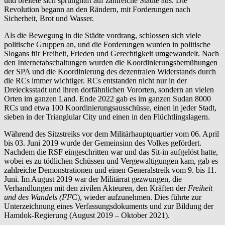
und breitete sich sprunghaft auf zahlreiche Städte aus. Die
Revolution begann an den Rändern, mit Forderungen nach
Sicherheit, Brot und Wasser.
Als die Bewegung in die Städte vordrang, schlossen sich viele
politische Gruppen an, und die Forderungen wurden in politische
Slogans für Freiheit, Frieden und Gerechtigkeit umgewandelt. Nach
den Internetabschaltungen wurden die Koordinierungsbemühungen
der SPA und die Koordinierung des dezentralen Widerstands durch
die RCs immer wichtiger. RCs entstanden nicht nur in der
Dreiecksstadt und ihren dorfähnlichen Vororten, sondern an vielen
Orten im ganzen Land. Ende 2022 gab es im ganzen Sudan 8000
RCs und etwa 100 Koordinierungsausschüsse, einen in jeder Stadt,
sieben in der Trianglular City und einen in den Flüchtlingslagern.
Während des Sitzstreiks vor dem Militärhauptquartier vom 06. April
bis 03. Juni 2019 wurde der Gemeinsinn des Volkes gefördert.
Nachdem die RSF eingeschritten war und das Sit-in aufgelöst hatte,
wobei es zu tödlichen Schüssen und Vergewaltigungen kam, gab es
zahlreiche Demonstrationen und einen Generalstreik vom 9. bis 11.
Juni. Im August 2019 war der Militärrat gezwungen, die
Verhandlungen mit den zivilen Akteuren, den Kräften der
Freiheit
und des Wandels (FF
C), wieder aufzunehmen. Dies führte zur
Unterzeichnung eines Verfassungsdokuments und zur Bildung der
Hamdok-Regierung (August 2019 – Oktober 2021).