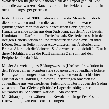
Weideflächen für große Viehherden für den Export genutzt. Vor
allem die „schwarzen“ Bauern verloren ihre Felder und wurden in
die Flüchtlingslager getrieben.
In den 1990er und 2000er Jahren konnten die Menschen jedoch in
die Städte ziehen und taten dies auch. Ihre Mobilität war ein
grundlegendes Merkmal des sudanesischen Sozialgefüges.
Hunderttausende zogen aus dem Südsudan, aus den Nuba-Bergen,
Kordofan und Darfur in die Dreiecksstadt. Sie siedelten sich in den
riesigen Behelfsvierteln an und reproduzierten die Sozialität ihrer
Dörfer, Seite an Seite mit den Auswanderern aus Äthiopien und
Eritrea. Aber auch die kleineren Städte wuchsen beträchtlich. Durch
diese Mobilität wurde die Kluft zwischen Zentrum und den
Peripherien überbrückt.
Mit der Ausweitung des Bildungswesens (Hochschulrevolution in
den 1990er Jahren) konnten viele sudanesische Jugendliche höhere
Bildungseinrichtungen besuchen. Abgesehen von der schlechten
Qualität der Ausbildung in diesen Einrichtungen brachten sie
Jugendliche aus verschiedenen Teilen und Kulturgruppen des Sudan
zusammen. Das Gleiche gilt für die Lager des obligatorischen
Militärdiensts. Schließlich war das Sit-in vor dem
Militärhauptquartier während der Revolution ein großes Fest der
Überwindung von ethnischen Teilungen.