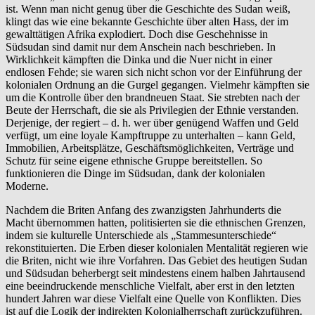
ist. Wenn man nicht genug über die Geschichte des Sudan weiß,
klingt das wie eine bekannte Geschichte über alten Hass, der im
gewalttätigen Afrika explodiert. Doch dise Geschehnisse in
Südsudan sind damit nur dem Anschein nach beschrieben. In
Wirklichkeit kämpften die Dinka und die Nuer nicht in einer
endlosen Fehde; sie waren sich nicht schon vor der Einführung der
kolonialen Ordnung an die Gurgel gegangen. Vielmehr kämpften sie
um die Kontrolle über den brandneuen Staat. Sie strebten nach der
Beute der Herrschaft, die sie als Privilegien der Ethnie verstanden.
Derjenige, der regiert – d. h. wer über genügend Waffen und Geld
verfügt, um eine loyale Kampftruppe zu unterhalten – kann Geld,
Immobilien, Arbeitsplätze, Geschäftsmöglichkeiten, Verträge und
Schutz für seine eigene ethnische Gruppe bereitstellen. So
funktionieren die Dinge im Südsudan, dank der kolonialen
Moderne.
Nachdem die Briten Anfang des zwanzigsten Jahrhunderts die
Macht übernommen hatten, politisierten sie die ethnischen Grenzen,
indem sie kulturelle Unterschiede als „Stammesunterschiede“
rekonstituierten. Die Erben dieser kolonialen Mentalität regieren wie
die Briten, nicht wie ihre Vorfahren. Das Gebiet des heutigen Sudan
und Südsudan beherbergt seit mindestens einem halben Jahrtausend
eine beeindruckende menschliche Vielfalt, aber erst in den letzten
hundert Jahren war diese Vielfalt eine Quelle von Konflikten. Dies
ist auf die Logik der indirekten Kolonialherrschaft zurückzuführen.