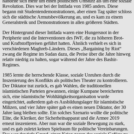
handelte sich mehr um einen politischen Umsturz als um eine soziale
Revolution. Dies war bei der Intifada von 1985 anders. Diese
begann mit Studentendemonstrationen, aber einen Tag später schloss
sich die städtische Armutsbevölkerung an, und es kam zu einem
Generalstreik und Demonstrationen in allen größeren Städten.
Der Hintergrund dieser Intifada waren eine Hungersnot in der
Peripherie und die Interventionen des IWF, die zu höheren Brot-
und Kraftstoffpreisen geführt hatten. Ähnlich verhielt es sich in
verschiedenen Maghreb-Ländern. Dieses „Bargaining by Riot“
zwang die Regime im Sudan dazu, die Preise über die Jahre hinweg
relativ niedrig zu halten, sogar während der Jahre des Bashir-
Regimes.
1985 lernte die herrschende Klasse, soziale Unruhen durch die
Inszenierung des Konflikts als politisches Theater zu kontrollieren.
Der Diktator trat zurück, es gab Wahlen, die traditionellen
islamistischen Parteien gewannen, einige Kumpane bereicherten
sich, eine islamistische Wohltätigkeitsorganisation wurde
eingerichtet, außerdem gab es Ausbildungslager für islamistische
Milizen, und vier Jahre später gab es einen neuen Diktator, der 30
Jahre lang bleiben sollte. Ein solches Szenario wollte die politische
Elite, die Kleriker, der Sicherheitsapparat und die Armee 2019
erneut inszenieren. Aber nun war die soziale Bewegung zu stark,
und es gab zuletzt keinen Spielraum für politische Vereinbarungen.