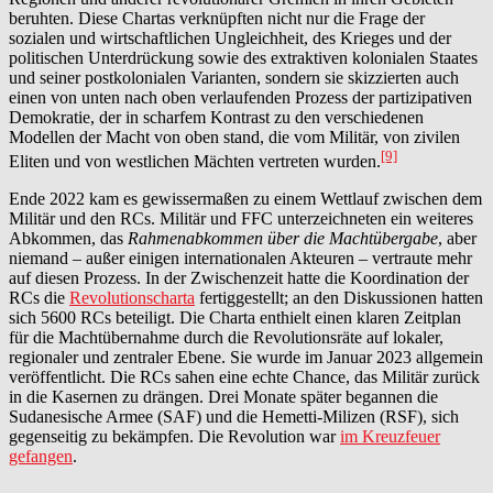
beruhten. Diese Chartas verknüpften nicht nur die Frage der
sozialen und wirtschaftlichen Ungleichheit, des Krieges und der
politischen Unterdrückung sowie des extraktiven kolonialen Staates
und seiner postkolonialen Varianten, sondern sie skizzierten auch
einen von unten nach oben verlaufenden Prozess der partizipativen
Demokratie, der in scharfem Kontrast zu den verschiedenen
Modellen der Macht von oben stand, die vom Militär, von zivilen
[9]
Eliten und von westlichen Mächten vertreten wurden.
Ende 2022 kam es gewissermaßen zu einem Wettlauf zwischen dem
Militär und den RCs. Militär und FFC unterzeichneten ein weiteres
Abkommen, das
Rahmenabkommen über die Machtübergabe
, aber
niemand – außer einigen internationalen Akteuren – vertraute mehr
auf diesen Prozess. In der Zwischenzeit hatte die Koordination der
RCs die
Revolutionscharta
fertiggestellt; an den Diskussionen hatten
sich 5600 RCs beteiligt. Die Charta enthielt einen klaren Zeitplan
für die Machtübernahme durch die Revolutionsräte auf lokaler,
regionaler und zentraler Ebene. Sie wurde im Januar 2023 allgemein
veröffentlicht. Die RCs sahen eine echte Chance, das Militär zurück
in die Kasernen zu drängen. Drei Monate später begannen die
Sudanesische Armee (SAF) und die Hemetti-Milizen (RSF), sich
gegenseitig zu bekämpfen. Die Revolution war
im Kreuzfeuer
gefangen
.