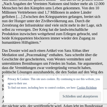
„Nach Angaben der Vereinten Nationen sind bisher mehr als 12.000
Menschen bei den Kämpfen ums Leben gekommen. Von den 10
Millionen Vertriebenen sind 1,7 Millionen in andere Länder
geflohen […] Zwischen den Kriegsparteien gefangen, breitet sich
nun der Hunger unter der Zivilbevölkerung aus. Durch die
Zerstörung der Infrastruktur sind viele nicht mehr in der Lage, sich
selbst zu versorgen. Der Krieg hat die landwirtschaftliche
Produktion inzwischen weitgehend zum Erliegen gebracht, und
beide Kriegsparteien blockieren immer wieder den Zugang zu
humanitären Hilfsgütern.“
Das Dossier wird auch einen Artikel von Sara Abbas über
Mediation und „Peacemaking“ enthalten. Sara schreibt über die
Geschichte der gescheiterten, vom Westen vermittelten und
unterstützten Bemühungen um Frieden im Sudan. Sie argumentiert,
dass die Vermittlungen zwar vordergründig versucht haben,
politische Lösungen auszuhandeln, die den Sudan auf den Weg des
Friedens und des demokratischen Wandels bringen sollten. In
Privacy & Cookies: This site uses cookies. By continuing to use this website, you
Wirklichkeit aber wurden militärische Akteure in den Mittelpunkt
agree to their use.
gestellt, die ihren Machtbereich ausbauen konnten. So wurde die
To find out more, including how to control cookies, see here:
Cookie-Richtlinie
Krise der Staatsführung eher vertieft als gelöst.
Adam Babiker hat über die Situation der Migration am Horn von
Afrika während des Sudankrieges geschrieben. Sein Artikel wird
der nächste sein, der veröffentlicht wird. Adam lebt im Bundesstaat