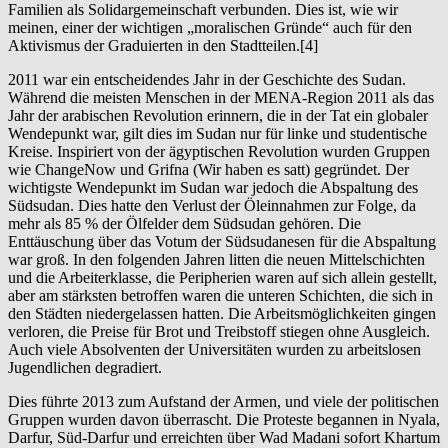
Familien als Solidargemeinschaft verbunden. Dies ist, wie wir
meinen, einer der wichtigen „moralischen Gründe“ auch für den
Aktivismus der Graduierten in den Stadtteilen.[4]
2011 war ein entscheidendes Jahr in der Geschichte des Sudan.
Während die meisten Menschen in der MENA-Region 2011 als das
Jahr der arabischen Revolution erinnern, die in der Tat ein globaler
Wendepunkt war, gilt dies im Sudan nur für linke und studentische
Kreise. Inspiriert von der ägyptischen Revolution wurden Gruppen
wie ChangeNow und Grifna (Wir haben es satt) gegründet. Der
wichtigste Wendepunkt im Sudan war jedoch die Abspaltung des
Südsudan. Dies hatte den Verlust der Öleinnahmen zur Folge, da
mehr als 85 % der Ölfelder dem Südsudan gehören. Die
Enttäuschung über das Votum der Südsudanesen für die Abspaltung
war groß. In den folgenden Jahren litten die neuen Mittelschichten
und die Arbeiterklasse, die Peripherien waren auf sich allein gestellt,
aber am stärksten betroffen waren die unteren Schichten, die sich in
den Städten niedergelassen hatten. Die Arbeitsmöglichkeiten gingen
verloren, die Preise für Brot und Treibstoff stiegen ohne Ausgleich.
Auch viele Absolventen der Universitäten wurden zu arbeitslosen
Jugendlichen degradiert.
Dies führte 2013 zum Aufstand der Armen, und viele der politischen
Gruppen wurden davon überrascht. Die Proteste begannen in Nyala,
Darfur, Süd-Darfur und erreichten über Wad Madani sofort Khartum