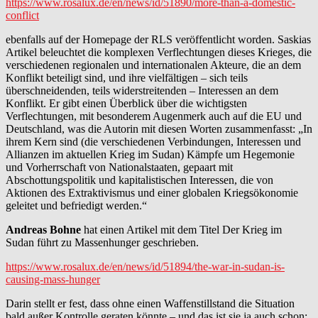
https://www.rosalux.de/en/news/id/51890/more-than-a-domestic-
conflict
ebenfalls auf der Homepage der RLS veröffentlicht worden. Saskias
Artikel beleuchtet die komplexen Verflechtungen dieses Krieges, die
verschiedenen regionalen und internationalen Akteure, die an dem
Konflikt beteiligt sind, und ihre vielfältigen – sich teils
überschneidenden, teils widerstreitenden – Interessen an dem
Konflikt. Er gibt einen Überblick über die wichtigsten
Verflechtungen, mit besonderem Augenmerk auch auf die EU und
Deutschland, was die Autorin mit diesen Worten zusammenfasst: „In
ihrem Kern sind (die verschiedenen Verbindungen, Interessen und
Allianzen im aktuellen Krieg im Sudan) Kämpfe um Hegemonie
und Vorherrschaft von Nationalstaaten, gepaart mit
Abschottungspolitik und kapitalistischen Interessen, die von
Aktionen des Extraktivismus und einer globalen Kriegsökonomie
geleitet und befriedigt werden.“
Andreas Bohne
hat einen Artikel mit dem Titel Der Krieg im
Sudan führt zu Massenhunger geschrieben.
https://www.rosalux.de/en/news/id/51894/the-war-in-sudan-is-
causing-mass-hunger
Darin stellt er fest, dass ohne einen Waffenstillstand die Situation
bald außer Kontrolle geraten könnte – und das ist sie ja auch schon: