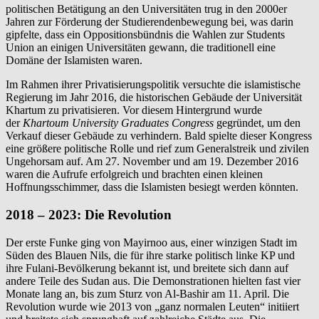
politischen Betätigung an den Universitäten trug in den 2000er
Jahren zur Förderung der Studierendenbewegung bei, was darin
gipfelte, dass ein Oppositionsbündnis die Wahlen zur Students
Union an einigen Universitäten gewann, die traditionell eine
Domäne der Islamisten waren.
Im Rahmen ihrer Privatisierungspolitik versuchte die islamistische
Regierung im Jahr 2016, die historischen Gebäude der Universität
Khartum zu privatisieren. Vor diesem Hintergrund wurde
der
Khartoum University Graduates Congress
gegründet, um den
Verkauf dieser Gebäude zu verhindern. Bald spielte dieser Kongress
eine größere politische Rolle und rief zum Generalstreik und zivilen
Ungehorsam auf. Am 27. November und am 19. Dezember 2016
waren die Aufrufe erfolgreich und brachten einen kleinen
Hoffnungsschimmer, dass die Islamisten besiegt werden könnten.
2018 – 2023: Die Revolution
Der erste Funke ging von Mayirnoo aus, einer winzigen Stadt im
Süden des Blauen Nils, die für ihre starke politisch linke KP und
ihre Fulani-Bevölkerung bekannt ist, und breitete sich dann auf
andere Teile des Sudan aus. Die Demonstrationen hielten fast vier
Monate lang an, bis zum Sturz von Al-Bashir am 11. April. Die
Revolution wurde wie 2013 von „ganz normalen Leuten“ initiiert