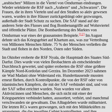
„arabischen“ Milizen in die Viertel von Omdurman eindrangen.
Wieder selektierte die RSF nach „Arabern“ und „Schwarzen“. Die
Frauen, die in ihren Vierteln und auf den Straßen so aktiv gewesen
waren, wurden in ihre Häuser zurückgedrängt oder gezwungen,
außerhalb der Stadt Schutz zu suchen. Die SAF stand auf der
anderen Seite des Flusses und flog Bombenangriffe auf Wohnviertel
und öffentliche Plätze. Die Bombardierung des Marktes von
[12]
Omdurman war eines der grausamsten Beispiele.
Im August
dehnte sich das Kriegsgebiet auf Khartum aus, was zur Vertreibung
von Millionen Menschen führte. 75 % der Menschen verließen die
Stadt und flohen in den Norden, Osten oder Süden.
Im Oktober eroberte die RSF Nyala, die Hauptstadt des Staates Süd-
Darfur. Dies wurde von vielen Beobachtern als entscheidender
Durchbruch gewertet, und später eroberten die RSF ohne größere
Kämpfe Nord-Kordofan und Gerzira. Im Dezember 2023 nahmen
sie Wad Madani ohne Widerstand ein. Hunderttausende mussten
erneut fliehen, durch Kontrollpunkte, die von der RSF oder von
islamistischen Kämpfern, die mit der SAF verbündet sind, und von
der SAF selbst errichtet wurden. Nun wurden vor allem
Aktivist:innen und Menschen, die sich nicht mit einer der
Kriegsparteien verbündet hatten, aussortiert, verhört, und manchmal
verschwanden sie gewaltsam. Das Alltagsleben wurde militarisiert.
Die letzten RCs waren gezwungen, sich mit den Militärkräften zu
arrangieren, die das jeweilige Gebiet kontrollierten, und ihre