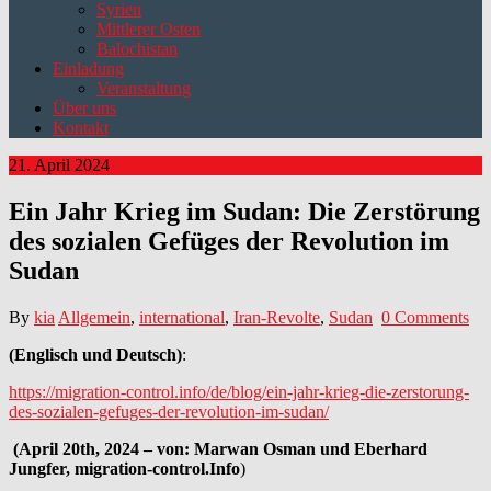
Syrien
Mittlerer Osten
Balochistan
Einladung
Veranstaltung
Über uns
Kontakt
21. April 2024
Ein Jahr Krieg im Sudan: Die Zerstörung
des sozialen Gefüges der Revolution im
Sudan
By
kia
Allgemein
,
international
,
Iran-Revolte
,
Sudan
0 Comments
(Englisch und Deutsch)
:
https://migration-control.info/de/blog/ein-jahr-krieg-die-zerstorung-
des-sozialen-gefuges-der-revolution-im-sudan/
(April 20th, 2024 – von: Marwan Osman und Eberhard
Jungfer, migration-control.Info
)