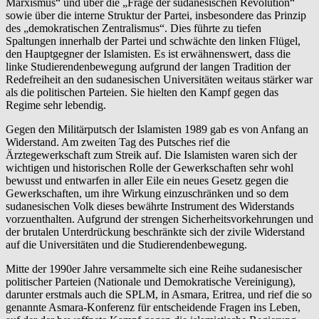
Marxismus“ und über die „Frage der sudanesischen Revolution“
sowie über die interne Struktur der Partei, insbesondere das Prinzip
des „demokratischen Zentralismus“. Dies führte zu tiefen
Spaltungen innerhalb der Partei und schwächte den linken Flügel,
den Hauptgegner der Islamisten. Es ist erwähnenswert, dass die
linke Studierendenbewegung aufgrund der langen Tradition der
Redefreiheit an den sudanesischen Universitäten weitaus stärker war
als die politischen Parteien. Sie hielten den Kampf gegen das
Regime sehr lebendig.
Gegen den Militärputsch der Islamisten 1989 gab es von Anfang an
Widerstand. Am zweiten Tag des Putsches rief die
Ärztegewerkschaft zum Streik auf. Die Islamisten waren sich der
wichtigen und historischen Rolle der Gewerkschaften sehr wohl
bewusst und entwarfen in aller Eile ein neues Gesetz gegen die
Gewerkschaften, um ihre Wirkung einzuschränken und so dem
sudanesischen Volk dieses bewährte Instrument des Widerstands
vorzuenthalten. Aufgrund der strengen Sicherheitsvorkehrungen und
der brutalen Unterdrückung beschränkte sich der zivile Widerstand
auf die Universitäten und die Studierendenbewegung.
Mitte der 1990er Jahre versammelte sich eine Reihe sudanesischer
politischer Parteien (Nationale und Demokratische Vereinigung),
darunter erstmals auch die SPLM, in Asmara, Eritrea, und rief die so
genannte Asmara-Konferenz für entscheidende Fragen ins Leben,