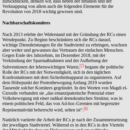
zurückblicken, denken wir, dass neben der Inflation und der
Verknappung von allem auch die folgenden Elemente für die
Revolution von 2018 wichtig gewesen sind.
Nachbarschaftskomitees
Nach 2013 erlebte der Widerstand mit der Gründung der RCs einen
Wendepunkt. Zu Beginn beschränkten sich die RCs darauf,
wichtige Dienstleistungen für die Stadtviertel zu erbringen, wuchsen
aber weiter und gewannen das Vertrauen der einfachen Menschen.
Gegen Ende des Jahrzehnts, im Dezember 2018, mit der
Verkündung der Sparmaßnahmen und der Aufhebung der
[7]
Subventionen der lebenswichtigen Waren,
begann die politische
Rolle der RCs mit der Notwendigkeit, sich in den täglichen
Konfrontationen mit dem Sicherheitsapparat zu organisieren. Auf
dem Höhepunkt der Protestbewegung Anfang 2019 wurden
Tausende solcher Komitees gegründet. In den Worten von Magdi el-
Gizoulis verbanden sie „das emanzipatorische Potenzial einer
Volksbewegung mit einer radikal demokratischen Struktur, was in
einem politischen Feld, das von Ad-hoc-Gremien mit begrenzter
[8]
Repräsentativität beherrscht wird, selten ist“.
Natürlich variierte die Arbeit der RCs je nach der Zusammensetzung
der jeweiligen Stadtviertel. Während es in den RCs in den Vierteln