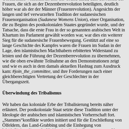
Frauen, die sich an der Dezemberrevolution beteiligten, deutlich
höher war als der der Männer (Frauenrevolution). Angesichts der
langen und tief verwurzelten Tradition der sudanesischen
Frauenorganisation (
Sudanese Womens Union
), einer Organisation,
die zu Beginn des postkolonialen Staates gegründet wurde, und der
Tatsache, dass die erste Frau in der so genannten arabischen Welt in
Khartum ins Parlament gewählt worden war, war dies ein weiterer
Sieg für die sudanesische Frauenbewegung. Gestützt auf eine so
lange Geschichte des Kampfes waren die Frauen im Sudan in der
Lage, den islamistischen Machthabern erbitterten Widerstand zu
leisten und die Führung der Dezemberrevolution zu übernehmen,
wie die oben erwähnte Teilnahme an den Demonstrationen zeigt
und wie es auch in dem damals aktuellen Hashtag zum Ausdruck
kam:
#join_the_committee
, und ihre Forderungen nach einer
gleichberechtigten Vertretung der Geschlechter in der
Übergangszeit.
Überwindung des Tribalismus
Wir haben das koloniale Erbe der Tribalisierung bereits näher
erläutert. Der postkoloniale Staat setzte diese Tradition unter der
Ideologie der arabischen und islamistischen Vorherrschaft fort.
„Stammes“konflikte wurden initiiert und für die Erschließung von
Ölfeldern, das Land-Grabbing und die Einhegung von