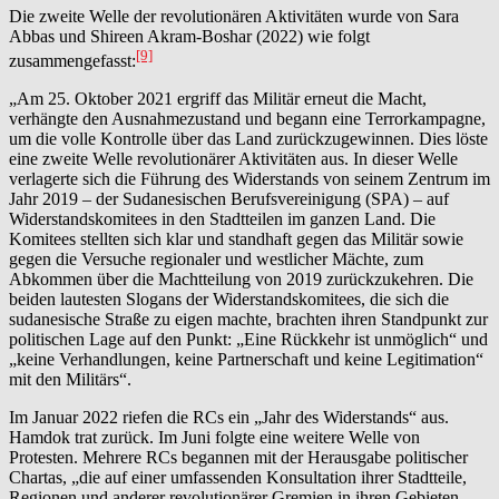
Die zweite Welle der revolutionären Aktivitäten wurde von Sara
Abbas und Shireen Akram-Boshar (2022) wie folgt
[9]
zusammengefasst:
„Am 25. Oktober 2021 ergriff das Militär erneut die Macht,
verhängte den Ausnahmezustand und begann eine Terrorkampagne,
um die volle Kontrolle über das Land zurückzugewinnen. Dies löste
eine zweite Welle revolutionärer Aktivitäten aus. In dieser Welle
verlagerte sich die Führung des Widerstands von seinem Zentrum im
Jahr 2019 – der Sudanesischen Berufsvereinigung (SPA) – auf
Widerstandskomitees in den Stadtteilen im ganzen Land. Die
Komitees stellten sich klar und standhaft gegen das Militär sowie
gegen die Versuche regionaler und westlicher Mächte, zum
Abkommen über die Machtteilung von 2019 zurückzukehren. Die
beiden lautesten Slogans der Widerstandskomitees, die sich die
sudanesische Straße zu eigen machte, brachten ihren Standpunkt zur
politischen Lage auf den Punkt: „Eine Rückkehr ist unmöglich“ und
„keine Verhandlungen, keine Partnerschaft und keine Legitimation“
mit den Militärs“.
Im Januar 2022 riefen die RCs ein „Jahr des Widerstands“ aus.
Hamdok trat zurück. Im Juni folgte eine weitere Welle von
Protesten. Mehrere RCs begannen mit der Herausgabe politischer
Chartas, „die auf einer umfassenden Konsultation ihrer Stadtteile,
Regionen und anderer revolutionärer Gremien in ihren Gebieten