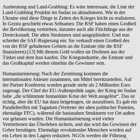
Ausbeutung und Land-Grabbing: Es wäre interessant, die Liste der
Land-Grabbing Projekte im Sudan zu aktualisieren. Wie in der
Ukraine sind diese Dinge in Zeiten des Krieges leicht zu realisieren.
In Gezira geschieht etwas Seltsames: Die RSF haben einen Großteil
der Bevölkerung vertrieben, darunter auch alle Flüchtlinge aus der
Dreiecksstadt. Die alten Strukturen sind ausgeplündert. Und nun
schreitet die SAF-Regierung ein: Sie verkauft einen Großteil des
von der RSF gehaltenen Gebiets an die Emirate (die die RSF
finanzieren).[13] Mit diesem Geld wollen sie Drohnen aus der
Türkei und dem Iran kaufen. Die Kriegsindustrie, die Emirate und
das Großkapital werden ohnehin die Gewinner sein.
Humanitarisierung: Nach der Zerstörung kommen die
internationalen Akteure zusammen, um Mittel bereitzustellen. Auf
der Pariser Konferenz wurden gerade mehr als 2 Milliarden Euro
zugesagt. Der Chef der EU-Außenpolitik sagte, der Krieg im Sudan
habe „die schlimmste humanitäre Krise der Welt ausgelöst“. Das ist
richtig, aber die EU hat dazu beigetragen, sie auszulösen. Es gab ein
Paralleltreffen mit Tagadum (Vertreter der alten politischer Parteien,
ehemalige FFC), während die basisnahen Strukturen vor Ort außen
vor gelassen wurden. Die Humanitarisierung wird vielen
Vertriebenen das Überleben sichern, und das wird das Gewissen der
Geber beruhigen. Ehemalige revolutionäre Menschen werden auf
ein Leben in den Lagern reduziert. NGOs werden die Führung