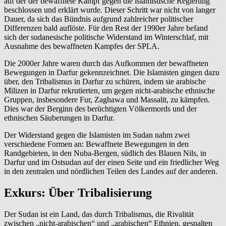
auf der der bewaffnete Kampf gegen die islamistische Regierung
beschlossen und erklärt wurde. Dieser Schritt war nicht von langer
Dauer, da sich das Bündnis aufgrund zahlreicher politischer
Differenzen bald auflöste. Für den Rest der 1990er Jahre befand
sich der sudanesische politische Widerstand im Winterschlaf, mit
Ausnahme des bewaffneten Kampfes der SPLA.
Die 2000er Jahre waren durch das Aufkommen der bewaffneten
Bewegungen in Darfur gekennzeichnet. Die Islamisten gingen dazu
über, den Tribalismus in Darfur zu schüren, indem sie arabische
Milizen in Darfur rekrutierten, um gegen nicht-arabische ethnische
Gruppen, insbesondere Fur, Zaghawa und Massalit, zu kämpfen.
Dies war der Berginn des berüchtigten Völkermords und der
ethnischen Säuberungen in Darfur.
Der Widerstand gegen die Islamisten im Sudan nahm zwei
verschiedene Formen an: Bewaffnete Bewegungen in den
Randgebieten, in den Nuba-Bergen, südlich des Blauen Nils, in
Darfur und im Ostsudan auf der einen Seite und ein friedlicher Weg
in den zentralen und nördlichen Teilen des Landes auf der anderen.
Exkurs: Über Tribalisierung
Der Sudan ist ein Land, das durch Tribalismus, die Rivalität
zwischen „nicht-arabischen“ und „arabischen“ Ethnien, gespalten