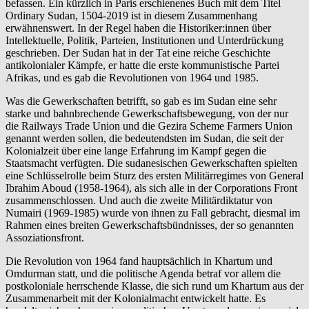
befassen. Ein kürzlich in Paris erschienenes Buch mit dem Titel
Ordinary Sudan, 1504-2019 ist in diesem Zusammenhang
erwähnenswert. In der Regel haben die Historiker:innen über
Intellektuelle, Politik, Parteien, Institutionen und Unterdrückung
geschrieben. Der Sudan hat in der Tat eine reiche Geschichte
antikolonialer Kämpfe, er hatte die erste kommunistische Partei
Afrikas, und es gab die Revolutionen von 1964 und 1985.
Was die Gewerkschaften betrifft, so gab es im Sudan eine sehr
starke und bahnbrechende Gewerkschaftsbewegung, von der nur
die Railways Trade Union und die Gezira Scheme Farmers Union
genannt werden sollen, die bedeutendsten im Sudan, die seit der
Kolonialzeit über eine lange Erfahrung im Kampf gegen die
Staatsmacht verfügten. Die sudanesischen Gewerkschaften spielten
eine Schlüsselrolle beim Sturz des ersten Militärregimes von General
Ibrahim Aboud (1958-1964), als sich alle in der Corporations Front
zusammenschlossen. Und auch die zweite Militärdiktatur von
Numairi (1969-1985) wurde von ihnen zu Fall gebracht, diesmal im
Rahmen eines breiten Gewerkschaftsbündnisses, der so genannten
Assoziationsfront.
Die Revolution von 1964 fand hauptsächlich in Khartum und
Omdurman statt, und die politische Agenda betraf vor allem die
postkoloniale herrschende Klasse, die sich rund um Khartum aus der
Zusammenarbeit mit der Kolonialmacht entwickelt hatte. Es