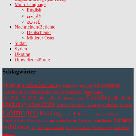
Multi-Language
English
فارسی
کوردی
Nachrichten/Berichte
Deutschland
Mittlerer Osten
Sudan
Syrien
Ukraine
Umweltzerstörung
Schlagwörter
Abschiebung
Ablehnung
Antirassismus
Antifaschist
antiracist
Ausländerbehörde
Behördenwatch
belouch
belouchistan
choice
Comic
Flüchtling
DEPORTATION
Deutschland
Flüchtlinge
Diskriminierung
Flüchtlingsunterkünfte
Freiheit
Gedenktafel
Gefangene
Geflüchtete
Grenzen
Göttingen
Hamburg
Iran
human
Kongo
Krieg
Kurd
KWZ
Solidarity
Menschenrechte
Mittelmeer
poskarte
racism
Rathaus
Repression
SajidHussain
Solidarität
TagDerMenschenrechte
Türkei
Unterkunft
Veranstaltung
Widerstand
Wohnung