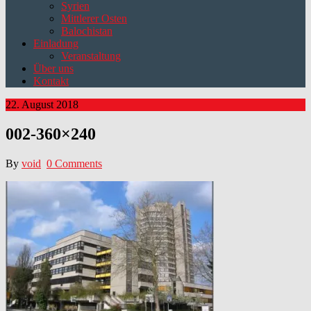
Syrien
Mittlerer Osten
Balochistan
Einladung
Veranstaltung
Über uns
Kontakt
22. August 2018
002-360×240
By
void
0 Comments