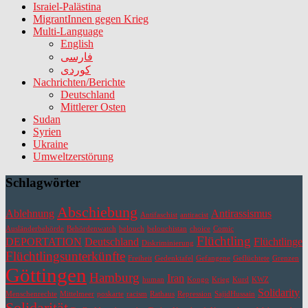
Israiel-Palästina
MigrantInnen gegen Krieg
Multi-Language
English
فارسی
کوردی
Nachrichten/Berichte
Deutschland
Mittlerer Osten
Sudan
Syrien
Ukraine
Umweltzerstörung
Schlagwörter
Abschiebung
Ablehnung
Antirassismus
Antifaschist
antiracist
Ausländerbehörde
Behördenwatch
belouch
belouchistan
choice
Comic
Flüchtling
DEPORTATION
Deutschland
Flüchtlinge
Diskriminierung
Flüchtlingsunterkünfte
Freiheit
Gedenktafel
Gefangene
Geflüchtete
Grenzen
Göttingen
Hamburg
Iran
human
Kongo
Krieg
Kurd
KWZ
Solidarity
Menschenrechte
Mittelmeer
poskarte
racism
Rathaus
Repression
SajidHussain
Solidarität