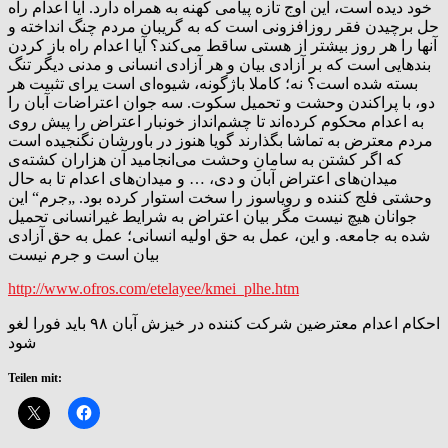
خود دیده است، این اوج تازه پیامی کهنه به همراه دارد. آیا اعدام راه
حل برچیدن فقر روزافزونی است که به گریبان مردم چنگ انداخته و
آنها را هر روز بیشتر از هستی ساقط می‌کند؟ آیا اعدام راه باز کردن
بندهایی است که بر آزادی بیان و هر آزادی انسانی و مدنی دیگر تنگ
بسته شده است؟ نه؛ کاملا باژگونه، شیوه‌ای است یرای تثبیت هر
دو، با پراکندن وحشت و تحمیل سکوت. سه جوان اعتراضات آبان را
به اعدام محکوم کرده‌اند تا چشم‌انداز خونبار اعتراض را پیش روی
مردم معترض به تماشا بگذارند گویا هنوز در باورشان نگنجیده است
که اگر کشتن به سامانِ وحشت می‌انجامید آن هزاران کشته‌ی
میدان‌های اعتراض آبان و دی، … و میدان‌های اعدام تا به حال
وحشتی فلج کننده و رویا‌سوز را سخت استوار کرده بود. „جرم“ این
جوانان هیچ نیست مگر بیان اعتراض به شرایط غیرانسانی تحمیل
شده به جامعه. و این، عمل به حق اولیه انسانی؛ عمل به حق آزادی
بیان است و جرم نیست
http://www.ofros.com/etelayee/kmei_plhe.htm
احکام اعدام معترضین شرکت کننده در خیزش آبان ٩۸ باید فورا لغو
شود
Teilen mit: