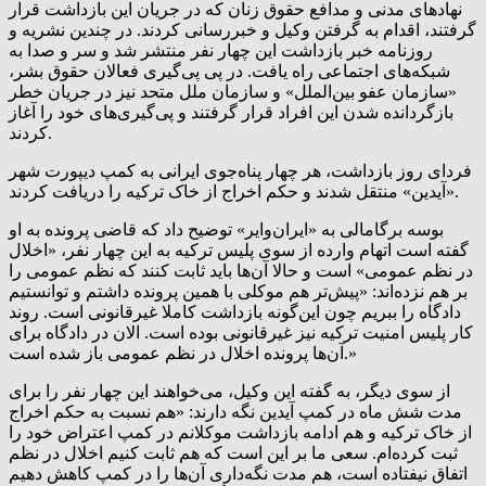
نهادهای مدنی و مدافع حقوق زنان که در جریان این بازداشت قرار
گرفتند، اقدام به گرفتن وکیل و خبررسانی کردند. در چندین نشریه و
روزنامه‌ خبر بازداشت این چهار نفر منتشر شد و سر و صدا به
شبکه‌های اجتماعی راه یافت. در پی پی‌گیری فعالان حقوق بشر،
«سازمان عفو بین‌الملل» و سازمان ملل متحد نیز در جریان خطر
بازگردانده شدن این افراد قرار گرفتند و پی‌گیری‌های خود را آغاز
کردند.
فردای روز بازداشت، هر چهار پناه‌جوی ایرانی به کمپ دیپورت شهر
«آیدین» منتقل شدند و حکم اخراج از خاک ترکیه را دریافت کردند.
بوسه برگامالی به «ایران‌وایر» توضیح داد که قاضی پرونده به او
گفته است اتهام وارده از سوی پلیس ترکیه به این چهار نفر، «اخلال
در نظم عمومی» است و حالا آن‌ها باید ثابت کنند که نظم عمومی را
بر هم نزده‌اند: «پیش‌تر هم موکلی با همین پرونده داشتم و توانستیم
دادگاه را ببریم چون این‌گونه بازداشت کاملا غیرقانونی است. روند
کار پلیس امنیت ترکیه نیز غیرقانونی بوده است. الان در دادگاه برای
آن‌ها پرونده اخلال در نظم عمومی باز شده است.»
از سوی دیگر، به گفته این وکیل، می‌خواهند این چهار نفر را برای
مدت شش ماه در کمپ آیدین نگه دارند: «هم نسبت به حکم اخراج
از خاک ترکیه و هم ادامه بازداشت موکلانم در کمپ اعتراض خود را
ثبت کرده‌ام. سعی ما بر این است که هم ثابت کنیم اخلال در نظم
اتفاق نیفتاده است، هم مدت نگه‌داری آن‌ها را در کمپ کاهش دهیم