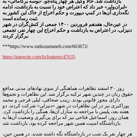
بازداشت شد. حالا وکیل هر چهار پناه‌جو، «بوسه برگامالی» به
«ایران‌وایر» خبر داد که اعتراض خود را نسبت به بازداشت، ادامه
نگه‌داری آن‌‌ها در کمپ دیپورت و حکم اخراج از خاک این کشور به
ثبت رسانده است.
در عین‌حال، هفدهم فروردین ۱۴۰۰ جمعی از کنش‌گران در شهر
دنیزلی، در اعتراض به بازداشت و حکم اخراج این چهار نفر، تجمعی
برگزار کردند.
***https://www.radiozamaneh.com/663672/
https://iranwire.com/fa/features/47635
روز ۳۰ اسفند تظاهرات هماهنگی از سوی نهادهای مدنی مدافع
حقوق زنان در چندین شهر ترکیه برگزار شد. این تظاهرات و تجمع‌ها
دارای مجوز قانونی بودند. زینب صحافی،‌ لیلی فرجی و محمد
پوراکبری نیز در این تظاهرات در شهر «دنیزلی» شرکت کردند. دو
هفته بعد، پلیس با مراجعه به منازل آن‌ها، همگی را بازداشت کرد.
همان روز، اسماعیل فتاحی نیز که برای پی‌گیری وضعیت آن‌ها به
بازداشتگاه امنیت همین شهر مراجعه کرده بود، بازداشت شد.
هر چهار نفر یک شب در بازداشتگاه نگه داشته شدند. در همین حین،