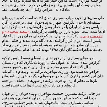
از جمله مواردی است که این چهار نفر به آن‌ها اشاره کرده‌اند. حالا
معلوم نیست این پناه‌جویان تا چه زمانی در کمپ نگه‌داری شوند و
دادگاه به اعتراض وکیل آن‌ها چه پاسخی دهد.
طی سال‌های اخیر، موارد بسیاری اتفاق افتاده است که برخوردهای
سلیقه‌ای یا جدی نگرفتن اظهارات پناه‌جویان مبنی بر تحت پی‌گرد
سیاسی بودن در ایران یا در خطر بودن جان‌شان، باعث بازگرداندن
آن‌ها شده است. نمونه بارز این واقعه، بازگرداندن
«سعید تمجیدی» و
«محمد رجبی»
از ترکیه به ایران بود که فردای همان روز، در اختیار
پلیس امنیت ایران قرار گرفتند، به دادگاه برده شدند و حکم اعدام
برایشان صادر شد. این دو نفر به همراه «امیرحسین مرادی»، از
جمله تظاهرات‌کنندگان آبان ۱۳۹۸ بودند که به اعدام محکوم شدند.
نمونه‌های بسیاری از برخوردهای سلیقه‌ای توسط پلیس ترکیه
گزارش شده است؛ به عنوان مثال، روزنامه‌نگاری که در تابستان
سال گذشته از سوی سازمان ملل برای تعیین کشور مقصد
فراخوانده شده بود، وزارت مهاجرت ترکیه به او پیغام داد که باید
خاک این کشور را ترک کند. یا در نمونه‌های دیگر، برخی از پناه‌جویان
بارها به دفاتر اداره‌ مهاجرت ترکیه در شهرهای مختلف مراجعه
کرده‌اند و هر بار درخواست آن‌ها ثبت نشده است.
در حالی ترکیه بیشترین جمعیت مهاجران و پناه‌جویان را در جهان
پذیرا است که خود این کشور درگیر بحران اقتصادی و هم‌چنین
سیاسی بسیاری است. پناه‌جویان هم به تعبیر «صلیب سرخ»،