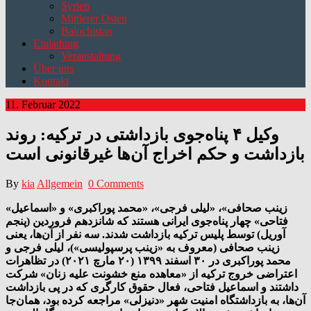
Syrien
Mittlerer Osten
Balochistan
Einladung
Veranstaltung
Über uns
Kontakt
11. Februar 2022
وکیل ۴ پناه‌جوی بازداشتی در ترکیه: روند
بازداشت و حکم اخراج آن‌ها غیرقانونی است
By
kia
Allgemein
0 Comments
«زینب صحافی»، «لیلی فرجی»، «محمد پوراکبری» و «اسماعیل‌
فتاحی» چهار پناه‌جوی ایرانی هستند که شانزدهم فروردین (پنجم
آوریل) توسط پلیس ترکیه بازداشت شدند. سه نفر از آن‌ها، یعنی
زینب صحافی (معروف به «زینب پرسپولیسی»)، لیلی فرجی و
محمد پوراکبری در ۳۰ اسفند ۱۳۹۹ (۲۰ مارچ ۲۰۲۱) در تظاهرات
اعتراضی خروج ترکیه از «معاهده منع خشونت علیه زنان» شرکت
داشتند و اسماعیل فتاحی، فعال حقوق کارگری که در پی بازداشت
آن‌ها، به بازداشتگاه امنیت شهر «دنیزلی» مراجعه کرده بود، همان‌جا