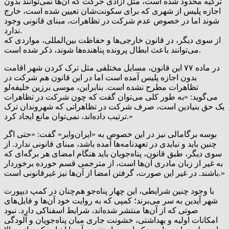
ترکیه محدود شده است، مثل آزادی حرکت که آن‌ها نمی‌توانند بدون
اجازه پلیس از شهری که برای سکونت‌شان تعیین شده است، خارج
شوند اما در خصوص عدم شرکت در تظاهرات، مبنای قانونی وجود
ندارد.
از سوی دیگر، در قانون خارجی‌ها و حفاظت بین‌المللی، مواردی که
می‌توانند باعث ابطال پرونده پناهنده‌ها شوند، ذکر شده است.
در ماده ۷۷ این قانون، مسایل مختلفی مثل ترک کردن شهر اقامت
بدون اجازه پلیس آمده است اما در این قانون هم شرکت در
تظاهرات مطرح نشده است. بنابراین، موسی برزین خلیفه‌لو
می‌گوید: «به طور کلی می‌توان گفت که چون شرکت در تظاهرات
یک حق بنیادین است، صرف شرکت در تظاهراتی که شهروندان ترک
ترتیب داده‌اند، نمی‌توان مانع ایجاد کرد.»
بوسه برگامالی نیز در این خصوص به «ایران‌وایر» گفت: «حتی اگر
چنین باید و نبایدی در تعهدنامه‌ها آمده باشد، مبنای قانونی ندارد. از
سوی دیگر، طبق قانون، پناه‌جویان باید هنگام امضای هر برگه‌ای که
به غیر از زبان مادری آن‌ها است، از مترجمی قسم خورده برخوردار
باشند. در غیر این صورت، گرفتن امضا از آن‌ها نیز غیرقانونی است.»
با وجود چنین شرایطی، این چهار پناه‌جو هم‌چنان در کمپ دیپورت
شهر آیدین به سر می‌برند؛ کمپی که به روایت خود آن‌ها و فایل‌های
صوتی که از آن‌ها منتشر شده‌اند، شرایط اسفناکی دارد. نبود
امکانات اولیه و بهداشتی، خشونت جاری میان پناه‌جویان و آلودگی