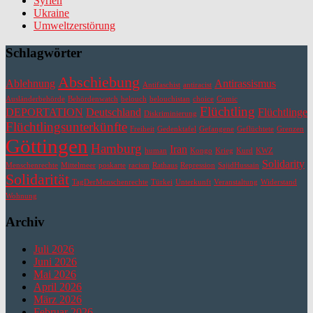
Syrien
Ukraine
Umweltzerstörung
Schlagwörter
Abschiebung
Ablehnung
Antirassismus
Antifaschist
antiracist
Ausländerbehörde
Behördenwatch
belouch
belouchistan
choice
Comic
Flüchtling
DEPORTATION
Deutschland
Flüchtlinge
Diskriminierung
Flüchtlingsunterkünfte
Freiheit
Gedenktafel
Gefangene
Geflüchtete
Grenzen
Göttingen
Hamburg
Iran
human
Kongo
Krieg
Kurd
KWZ
Solidarity
Menschenrechte
Mittelmeer
poskarte
racism
Rathaus
Repression
SajidHussain
Solidarität
TagDerMenschenrechte
Türkei
Unterkunft
Veranstaltung
Widerstand
Wohnung
Archiv
Juli 2026
Juni 2026
Mai 2026
April 2026
März 2026
Februar 2026