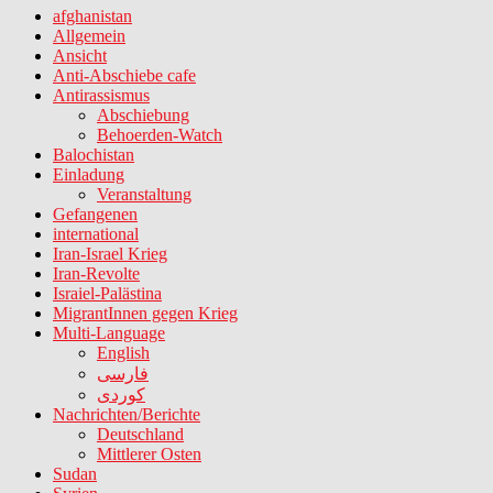
afghanistan
Allgemein
Ansicht
Anti-Abschiebe cafe
Antirassismus
Abschiebung
Behoerden-Watch
Balochistan
Einladung
Veranstaltung
Gefangenen
international
Iran-Israel Krieg
Iran-Revolte
Israiel-Palästina
MigrantInnen gegen Krieg
Multi-Language
English
فارسی
کوردی
Nachrichten/Berichte
Deutschland
Mittlerer Osten
Sudan