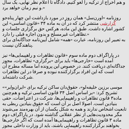
و هم اخراج از ترکیه را لغو کنیم. دادگاه تا اعلام نظر نهایی، یک سال
و نیم زمان خواهد برد.»
روزنامه «اورن‌سل» همان روز در مورد بازداشت این چهار پناه‌جو
گزارشی
منتشر کرد که در آن به ماده ۳۴ «قانون اساسی» این
کشور اشاره داشت. طبق این ماده، هرکس حق برگزاری جلسات و
تظاهرات غیرمسلح و بدون اجازه قبلی را دارد.»
به تعبیر این روزنامه، عبارت «همه» شامل آیین‌نامه جداگانه‌ای برای
پناهندگان نیست.
در پاراگراف دوم ماده سوم «قانون تظاهرات و راهپیمایی‌ها» نیز
آمده است «خارجی‌ها» باید برای «برگزاری»‌ تظاهرات، مجوز
جداگانه‌ای دریافت کنند. در خصوص این پرونده اما مساله مطرح آن
است که این افراد برگزارکننده نبوده و صرفا در این تظاهرات
شرکت داشته‌اند.
«موسی برزین خلیفه‌لو»، حقوق‌دان ساکن ترکیه برای «ایران‌وایر»
تشریح کرد: «بر اساس اصل ۳۴ قانون اساسی ترکیه و هم‌چنین
ماده۳ قانون تظاهرات و راهپیمایی‌ها، شرکت در اعتراضات، حقی
بنیادین است. اصولا اصل بر آن است که حقوق بنیادین ربطی به
تابعیت اشخاص ندارند و همه به شکل یکسان از آن بهره‌مند می‌شوند
مگر محدودیت‌هایی از نظر عقلانی گذاشته شود. در پاراگراف دوم
ماده ۳ قانون تظاهرات و راهپیمایی‌ها آمده است که اگر خارجی‌ها
بخواهند برگزارکننده راهپیمایی باشند، باید از وزارت داخلی مجوز